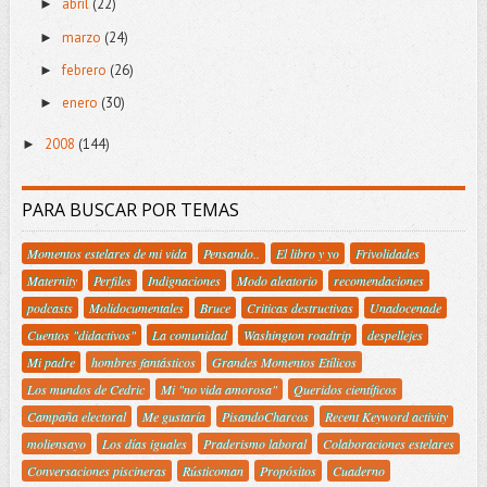
abril
(22)
►
marzo
(24)
►
febrero
(26)
►
enero
(30)
►
2008
(144)
►
PARA BUSCAR POR TEMAS
Momentos estelares de mi vida
Pensando..
El libro y yo
Frivolidades
Maternity
Perfiles
Indignaciones
Modo aleatorio
recomendaciones
podcasts
Molidocumentales
Bruce
Criticas destructivas
Unadocenade
Cuentos "didactivos"
La comunidad
Washington roadtrip
despellejes
Mi padre
hombres fantásticos
Grandes Momentos Etílicos
Los mundos de Cedric
Mi "no vida amorosa"
Queridos científicos
Campaña electoral
Me gustaría
PisandoCharcos
Recent Keyword activity
moliensayo
Los días iguales
Praderismo laboral
Colaboraciones estelares
Conversaciones piscineras
Rústicoman
Propósitos
Cuaderno