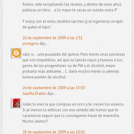
Ánimo, vete recopilando las recetas, y dentro de unos años
publicas un libro... a lo mejor te sacas un sueldo extra :P
Y estoy con el resto, tendreis las tres (y el ingeniero) un tipín
de quitar el hipo!
26 de septiembre de 2009 a las 1:31
yomigmo
dijo...
vale, si... una puuutada del quince. Pero tienes unas prinzezas
que son irrepetibles, así que no lances rayos y truenos a los
genes de los progenitores. Lo de Pitt y el alcohol, mejor
probarlo más adelante... C. daría mucho miedo si además
tuviera puntito de alcohol.
26 de septiembre de 2009 a las 15:50
JuanRa Diablo
dijo...
Joder, tú eres la que compras un circo y te crecen los enanos.
Si al menos lo enfocas con ese sentido del humor que te
caracteriza seguro que lo conseguireis hacer de maravilla.
Mucho ánimo!!
28 de septiembre de 2009 a las 10:56