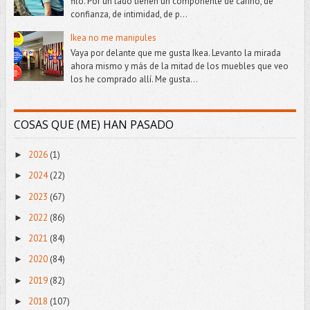
filo. Por un lado tienen un componente de cariño, de
confianza, de intimidad, de p...
Ikea no me manipules
Vaya por delante que me gusta Ikea. Levanto la mirada
ahora mismo y más de la mitad de los muebles que veo
los he comprado allí. Me gusta...
COSAS QUE (ME) HAN PASADO
2026
(1)
►
2024
(22)
►
2023
(67)
►
2022
(86)
►
2021
(84)
►
2020
(84)
►
2019
(82)
►
2018
(107)
►