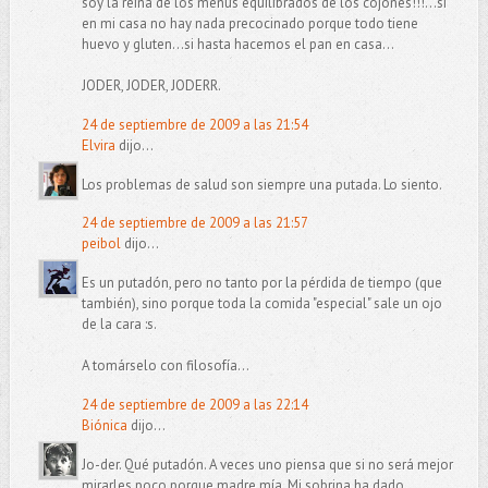
soy la reina de los menús equilibrados de los cojones!!!...si
en mi casa no hay nada precocinado porque todo tiene
huevo y gluten...si hasta hacemos el pan en casa...
JODER, JODER, JODERR.
24 de septiembre de 2009 a las 21:54
Elvira
dijo...
Los problemas de salud son siempre una putada. Lo siento.
24 de septiembre de 2009 a las 21:57
peibol
dijo...
Es un putadón, pero no tanto por la pérdida de tiempo (que
también), sino porque toda la comida "especial" sale un ojo
de la cara :s.
A tomárselo con filosofía...
24 de septiembre de 2009 a las 22:14
Biónica
dijo...
Jo-der. Qué putadón. A veces uno piensa que si no será mejor
mirarles poco porque madre mía. Mi sobrina ha dado