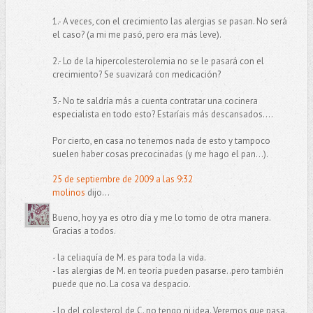
1.- A veces, con el crecimiento las alergias se pasan. No será
el caso? (a mi me pasó, pero era más leve).
2.- Lo de la hipercolesterolemia no se le pasará con el
crecimiento? Se suavizará con medicación?
3.- No te saldría más a cuenta contratar una cocinera
especialista en todo esto? Estaríais más descansados....
Por cierto, en casa no tenemos nada de esto y tampoco
suelen haber cosas precocinadas (y me hago el pan...).
25 de septiembre de 2009 a las 9:32
molinos
dijo...
Bueno, hoy ya es otro día y me lo tomo de otra manera.
Gracias a todos.
- la celiaquía de M. es para toda la vida.
- las alergias de M. en teoría pueden pasarse..pero también
puede que no. La cosa va despacio.
- lo del colesterol de C. no tengo ni idea. Veremos que pasa.