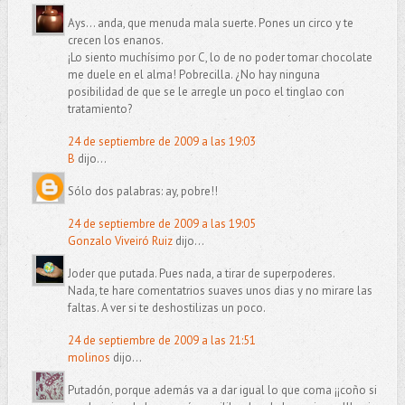
Ays... anda, que menuda mala suerte. Pones un circo y te
crecen los enanos.
¡Lo siento muchísimo por C, lo de no poder tomar chocolate
me duele en el alma! Pobrecilla. ¿No hay ninguna
posibilidad de que se le arregle un poco el tinglao con
tratamiento?
24 de septiembre de 2009 a las 19:03
B
dijo...
Sólo dos palabras: ay, pobre!!
24 de septiembre de 2009 a las 19:05
Gonzalo Viveiró Ruiz
dijo...
Joder que putada. Pues nada, a tirar de superpoderes.
Nada, te hare comentatrios suaves unos dias y no mirare las
faltas. A ver si te deshostilizas un poco.
24 de septiembre de 2009 a las 21:51
molinos
dijo...
Putadón, porque además va a dar igual lo que coma ¡¡coño si