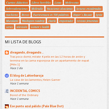
Cuentos didactivos
Libros horribles
Listas
Molirecetas
Sobrevaloraciones
Moliradio
Vacaciones alsacianas
lecturas encadenadas
machismo
Breves
Fuerteventura en 500 palabras.
Haper´s Bazaar
Ignite
Murakami
Washigton roadtrip
charla
empotrador
revistas femeninas
series
televisión
women´s health
MI LISTA DE BLOGS
divagando, divagando...
Tras poco domir, mírate 4 pelis en las 12 horas de avión y
termina en la cama esponjosa de un apartamento de expat
[Méx 1]
Hace 1 día
El blog de Lahierbaroja
La casa de los lamentos, Helen Garner
Hace 1 semana
INCIDENTAL COMICS
Bored of the Ordinary
Hace 1 semana
Ese punto azul pálido (Pale Blue Dot)