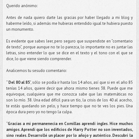
Querido anónimo:
Antes de nada quiero darte las gracias por haber llegado a mi blog y
haberme leído, si además me hubieras entendido igual te hubiera puesto
un monumento.
Es evidente que sabes leer, pero seguro que suspendiste en “comentario
de texto”, porque aunque no te lo parezca, lo importante no es juntar las
letras, sino entender lo que se dice en el texto y el tono con el que se
dice, lo que viene siendo comprender.
Analicemos tu sesudo comentario:
“
Del 80 al 85
”, sólo se podía ir hasta los 14 años, así que si en el año 85
tenías 14 años, quiere decir que ahora mismo tienes 38. Puede que me
equivoque, cualquiera que me conozca sabe que las matemáticas no
son lo mío. 38. Una edad difícil para un tío, la crisis de los 40 al acecho,
te estás quedando sin pelo, y hace tiempo que no te ves los pies. Una
época dura pero yo no tengo la culpa.
“
Gracias a mi permanenecia en Comillas aprendí ingles. Hice muchos
amigos. Aprendí que los edificios de Harry Potter no son inventados,
sino reales. Desarrollé un placer por lo añojo y auténtico. Descubrí la