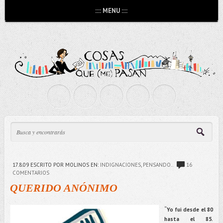
:::: MENU ::::
17.8.09
ESCRITO POR MOLINOS
EN:
INDIGNACIONES
,
PENSANDO..
16
COMENTARIOS
QUERIDO ANÓNIMO
“
Yo fui desde el 80
hasta el 85.