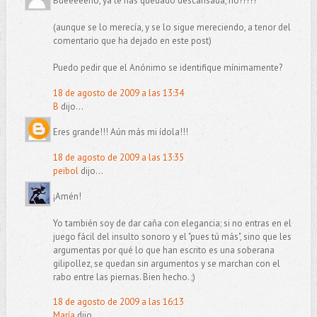
Bueeeeeno, ya te has quedado descansada, no?????
(aunque se lo merecía, y se lo sigue mereciendo, a tenor del
comentario que ha dejado en este post)
Puedo pedir que el Anónimo se identifique mínimamente?
18 de agosto de 2009 a las 13:34
B
dijo...
Eres grande!!! Aún más mi ídola!!!
18 de agosto de 2009 a las 13:35
peibol
dijo...
¡Amén!
Yo también soy de dar caña con elegancia; si no entras en el
juego fácil del insulto sonoro y el "pues tú más", sino que les
argumentas por qué lo que han escrito es una soberana
gilipollez, se quedan sin argumentos y se marchan con el
rabo entre las piernas. Bien hecho. ;)
18 de agosto de 2009 a las 16:13
María
dijo...