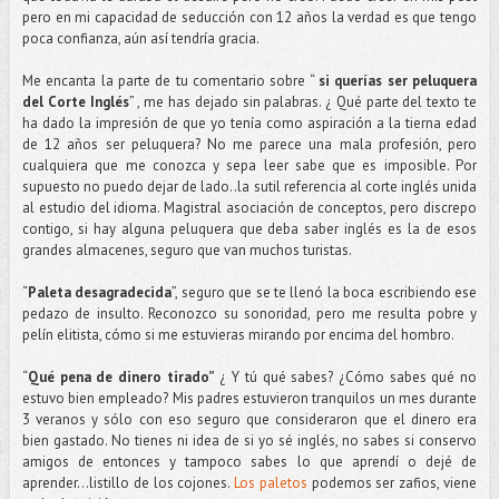
pero en mi capacidad de seducción con 12 años la verdad es que tengo
poca confianza, aún así tendría gracia.
Me encanta la parte de tu comentario sobre “
si querías ser peluquera
del Corte Inglés
” , me has dejado sin palabras. ¿ Qué parte del texto te
ha dado la impresión de que yo tenía como aspiración a la tierna edad
de 12 años ser peluquera? No me parece una mala profesión, pero
cualquiera que me conozca y sepa leer sabe que es imposible. Por
supuesto no puedo dejar de lado..la sutil referencia al corte inglés unida
al estudio del idioma. Magistral asociación de conceptos, pero discrepo
contigo, si hay alguna peluquera que deba saber inglés es la de esos
grandes almacenes, seguro que van muchos turistas.
“
Paleta desagradecida
”, seguro que se te llenó la boca escribiendo ese
pedazo de insulto. Reconozco su sonoridad, pero me resulta pobre y
pelín elitista, cómo si me estuvieras mirando por encima del hombro.
“
Qué pena de dinero tirado”
¿ Y tú qué sabes? ¿Cómo sabes qué no
estuvo bien empleado? Mis padres estuvieron tranquilos un mes durante
3 veranos y sólo con eso seguro que consideraron que el dinero era
bien gastado. No tienes ni idea de si yo sé inglés, no sabes si conservo
amigos de entonces y tampoco sabes lo que aprendí o dejé de
aprender…listillo de los cojones.
Los paletos
podemos ser zafios, viene