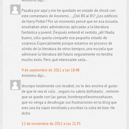
Anónimo dijo...
Pasaba por aquí y me he quedado en estado de shock con
este comentario de Anonimo... ¿Del 80 al 85? ¿Los edificios
de Harry Potter? Por un momento pensé que en esa escuela
enseñaban artes adivinatorias aplicadas a la literatura
fantástica y juvenil. Después entendí el sentido, ¡ah! Nada,
bueno, sólo quería compartir ese pequeño estado de
sorpresa. Especialmente porque estamos en proceso de
olvido de la literatura de otros tiempos, una escuela que
adivinase la literatura del futuro seguramente no tendría
mucho éxito. Pero qué interesante sería...
9 de septiembre de 2011 a las 18:48
Anónimo dijo...
discrepo totalmente con Jezabel, no le des encima el gusto
de que te vea el culo...seguro no sabría disfrutarlo...mmmm
que se quede con las ganas, hombreporfavornosehacen,
que no venga a desahogar sus frustraciones en tu blog que
eres una tía súper enrollada y escribes la ostia de bien. He
dicho
12 de noviembre de 2012 a las 21:35