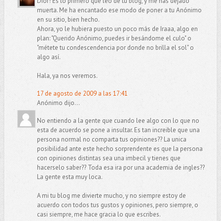
Dior! Es lo primero que leo de tu blog, y me has dejado
muerta. Me ha encantado ese modo de poner a tu Anónimo
en su sitio, bien hecho.
Ahora, yo le hubiera puesto un poco más de Iraaa, algo en
plan: "Querido Anónimo, puedes ir besándome el culo" o
"métete tu condescendencia por donde no brilla el sol" o
algo así.
Hala, ya nos veremos.
17 de agosto de 2009 a las 17:41
Anónimo dijo...
No entiendo a la gente que cuando lee algo con lo que no
esta de acuerdo se pone a insultar. Es tan increible que una
persona normal no comparta tus opiniones?? La unica
posibilidad ante este hecho sorprendente es que la persona
con opiniones distintas sea una imbecil y tienes que
hacerselo saber?? Toda esa ira por una academia de ingles??
La gente esta muy loca.
A mi tu blog me divierte mucho, y no siempre estoy de
acuerdo con todos tus gustos y opiniones, pero siempre, o
casi siempre, me hace gracia lo que escribes.