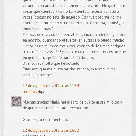
veraneo con amistades de tercera generación. Me gustan las
cosas que cuentas y cómo las cuentas, incluso aunque a
veces (pocas) no esté de acuerdo. Con tus post me río, me
sonrío, me emociono y me entretengo. Y encima, ¡gratis! ¿se
puede pedir más?
Y sí, soy de esas que te leen al día y cuando pueden (y ahora,
en agosto, “guardando el fuerte” en el trabajo puedo mucho
–esto es un mueeeermo-) van leyendo de los más antiguos
a los más nuevos. ¡Ah! y si no te dejo comentarios es porque
en general tus post me parecen redondos.
Bueno, vaya rollo que he soltado..
Pues eso, que me gusta mucho, mucho, mucho tu blog.
Un beso enorme!
12 de agosto de 2011 a las 11:54
molinos
dijo...
Muchas gracias Maria, me alegro de que te guste mi.blog y
de que pases un buen rato leyéndome.
Gracias por el comentario.
12 de agosto de 2011 a las 16:32