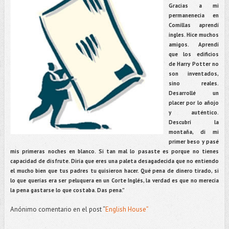
Gracias a mi
permanenecia en
Comillas aprendí
ingles. Hice muchos
amigos. Aprendí
que los edificios
de Harry Potter no
son inventados,
sino reales.
Desarrollé un
placer por lo añojo
y auténtico.
Descubrí la
montaña, di mi
primer beso y pasé
mis primeras noches en blanco. Si tan mal lo pasaste es porque no tienes
capacidad de disfrute. Diría que eres una paleta desagadecida que no entiendo
el mucho bien que tus padres tu quisieron hacer. Qué pena de dinero tirado, si
lo que querías era ser peluquera en un Corte Inglés, la verdad es que no merecía
la pena gastarse lo que costaba. Das pena.”
Anónimo comentario en el post “
English House”