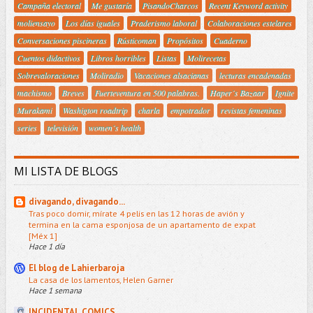
Campaña electoral
Me gustaría
PisandoCharcos
Recent Keyword activity
moliensayo
Los días iguales
Praderismo laboral
Colaboraciones estelares
Conversaciones piscineras
Rústicoman
Propósitos
Cuaderno
Cuentos didactivos
Libros horribles
Listas
Molirecetas
Sobrevaloraciones
Moliradio
Vacaciones alsacianas
lecturas encadenadas
machismo
Breves
Fuerteventura en 500 palabras.
Haper´s Bazaar
Ignite
Murakami
Washigton roadtrip
charla
empotrador
revistas femeninas
series
televisión
women´s health
MI LISTA DE BLOGS
divagando, divagando...
Tras poco domir, mírate 4 pelis en las 12 horas de avión y
termina en la cama esponjosa de un apartamento de expat
[Méx 1]
Hace 1 día
El blog de Lahierbaroja
La casa de los lamentos, Helen Garner
Hace 1 semana
INCIDENTAL COMICS