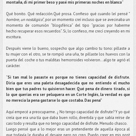
montaña, di mi primer beso y pasé mis primeras noches en blanco
”
Qué bonito. Qué redacción.Qué prosa. Confieso qué cuando leí pensé "
hombre, un nostálgico
”, por un momento creí incluso que se avecinaba un
momento de comunión “blogsférica” del tipo “gracias por haberme
hecho recuperar esos recuerdos”. Si, lo confieso, me crecí creyendo en mi
escritura.
Después viene lo bueno, sospecho que algo cambio tu tono: pillaste a
tu mujer con el otro, se te rompió una uña, te pillaste los huevos con la
puerta del coche o tus malditas hemorroides volvieron…algo te agrió el
carácter.
“
Si tan mal lo pasaste es porque no tienes capacidad de disfrute.
Diría que eres una paleta desagadecida que no entiendo el mucho
bien que tus padres tu quisieron hacer. Qué pena de dinero tirado, si
lo que querías era ser peluquera en un Corte Inglés, la verdad es que
no merecía la pena gastarse lo que costaba. Das pena”
Aquí empecé a preocuparme. ¿ No tengo capacidad de disfrute? Y yo qué
creía que era una tía que daba buen rollo, divertida y que sabía reírse de
casi todo y resulta que no tengo capacidad de disfrute. Menudo chasco.
Luego pensé que a lo mejor eras un pretendiente de aquella época al
que todavía le duraba el desaire pero no creo. Puedo creer en mis post