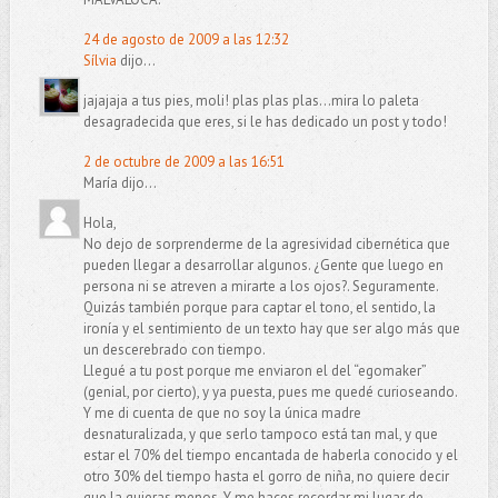
24 de agosto de 2009 a las 12:32
Sílvia
dijo...
jajajaja a tus pies, moli! plas plas plas...mira lo paleta
desagradecida que eres, si le has dedicado un post y todo!
2 de octubre de 2009 a las 16:51
María dijo...
Hola,
No dejo de sorprenderme de la agresividad cibernética que
pueden llegar a desarrollar algunos. ¿Gente que luego en
persona ni se atreven a mirarte a los ojos?. Seguramente.
Quizás también porque para captar el tono, el sentido, la
ironía y el sentimiento de un texto hay que ser algo más que
un descerebrado con tiempo.
Llegué a tu post porque me enviaron el del “egomaker”
(genial, por cierto), y ya puesta, pues me quedé curioseando.
Y me di cuenta de que no soy la única madre
desnaturalizada, y que serlo tampoco está tan mal, y que
estar el 70% del tiempo encantada de haberla conocido y el
otro 30% del tiempo hasta el gorro de niña, no quiere decir
que la quieras menos. Y me haces recordar mi lugar de