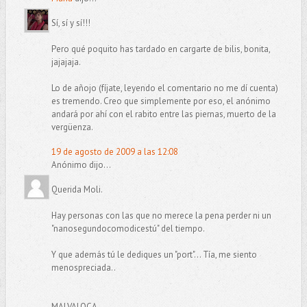
Sí, sí y sí!!!
Pero qué poquito has tardado en cargarte de bilis, bonita,
jajajaja.
Lo de añojo (fíjate, leyendo el comentario no me dí cuenta)
es tremendo. Creo que simplemente por eso, el anónimo
andará por ahí con el rabito entre las piernas, muerto de la
vergüenza.
19 de agosto de 2009 a las 12:08
Anónimo dijo...
Querida Moli.
Hay personas con las que no merece la pena perder ni un
"nanosegundocomodicestú" del tiempo.
Y que además tú le dediques un "port"... Tía, me siento
menospreciada..
MALVALOCA.