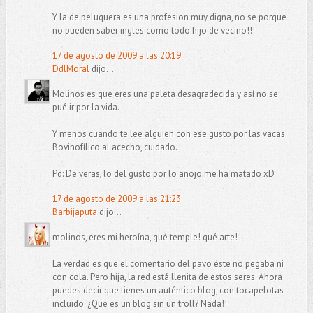
Y la de peluquera es una profesion muy digna, no se porque
no pueden saber ingles como todo hijo de vecino!!!
17 de agosto de 2009 a las 20:19
DdlMoral
dijo...
Molinos es que eres una paleta desagradecida y así no se
pué ir por la vida.
Y menos cuando te lee alguien con ese gusto por las vacas.
Bovinofílico al acecho, cuidado.
Pd: De veras, lo del gusto por lo anojo me ha matado xD
17 de agosto de 2009 a las 21:23
Barbijaputa
dijo...
molinos, eres mi heroína, qué temple! qué arte!
La verdad es que el comentario del pavo éste no pegaba ni
con cola. Pero hija, la red está llenita de estos seres. Ahora
puedes decir que tienes un auténtico blog, con tocapelotas
incluido. ¿Qué es un blog sin un troll? Nada!!