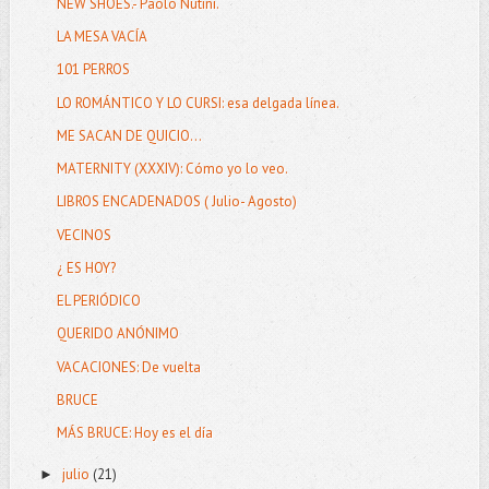
NEW SHOES.- Paolo Nutini.
LA MESA VACÍA
101 PERROS
LO ROMÁNTICO Y LO CURSI: esa delgada línea.
ME SACAN DE QUICIO...
MATERNITY (XXXIV): Cómo yo lo veo.
LIBROS ENCADENADOS ( Julio- Agosto)
VECINOS
¿ ES HOY?
EL PERIÓDICO
QUERIDO ANÓNIMO
VACACIONES: De vuelta
BRUCE
MÁS BRUCE: Hoy es el día
julio
(21)
►