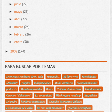
junio
(22)
►
mayo
(23)
►
abril
(22)
►
marzo
(24)
►
febrero
(26)
►
enero
(30)
►
2008
(144)
►
PARA BUSCAR POR TEMAS
Momentos estelares de mi vida
Pensando..
El libro y yo
Frivolidades
Maternity
Perfiles
Indignaciones
Modo aleatorio
recomendaciones
podcasts
Molidocumentales
Bruce
Criticas destructivas
Unadocenade
Cuentos "didactivos"
La comunidad
Washington roadtrip
despellejes
Mi padre
hombres fantásticos
Grandes Momentos Etílicos
Los mundos de Cedric
Mi "no vida amorosa"
Queridos científicos