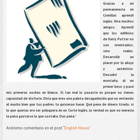
Gracias a mi
permanenecia en
Comillas aprendí
ingles. Hice muchos
amigos. Aprendí
que los edificios
de Harry Potter no
son inventados,
sino reales.
Desarrollé un
placer por lo añojo
y auténtico.
Descubrí la
montaña, di mi
primer beso y pasé
mis primeras noches en blanco. Si tan mal lo pasaste es porque no tienes
capacidad de disfrute. Diría que eres una paleta desagadecida que no entiendo
el mucho bien que tus padres tu quisieron hacer. Qué pena de dinero tirado, si
lo que querías era ser peluquera en un Corte Inglés, la verdad es que no merecía
la pena gastarse lo que costaba. Das pena.”
Anónimo comentario en el post “
English House”