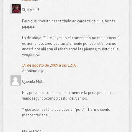
Sí, sí y sí!!!
Pero qué poquito has tardado en cargarte de bilis, bonita,
jajajaja.
Lo de añojo (fíjate, leyendo el comentario no me dí cuenta)
es tremendo. Creo que simplemente por eso, el anónimo
andará por ahí con el rabito entre las piernas, muerto de la
vergüenza.
19 de agosto de 2009 a las 12:08
Anónimo dijo...
Querida Moli.
Hay personas con las que no merece la pena perder ni un
"nanosegundocomodicestú" del tiempo.
Y que además tú le dediques un "port"... Tía, me siento
menospreciada..
MALVALOCA.