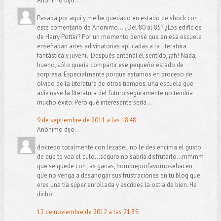
Anónimo dijo...
Pasaba por aquí y me he quedado en estado de shock con
este comentario de Anonimo... ¿Del 80 al 85? ¿Los edificios
de Harry Potter? Por un momento pensé que en esa escuela
enseñaban artes adivinatorias aplicadas a la literatura
fantástica y juvenil. Después entendí el sentido, ¡ah! Nada,
bueno, sólo quería compartir ese pequeño estado de
sorpresa. Especialmente porque estamos en proceso de
olvido de la literatura de otros tiempos, una escuela que
adivinase la literatura del futuro seguramente no tendría
mucho éxito. Pero qué interesante sería...
9 de septiembre de 2011 a las 18:48
Anónimo dijo...
discrepo totalmente con Jezabel, no le des encima el gusto
de que te vea el culo...seguro no sabría disfrutarlo...mmmm
que se quede con las ganas, hombreporfavornosehacen,
que no venga a desahogar sus frustraciones en tu blog que
eres una tía súper enrollada y escribes la ostia de bien. He
dicho
12 de noviembre de 2012 a las 21:35