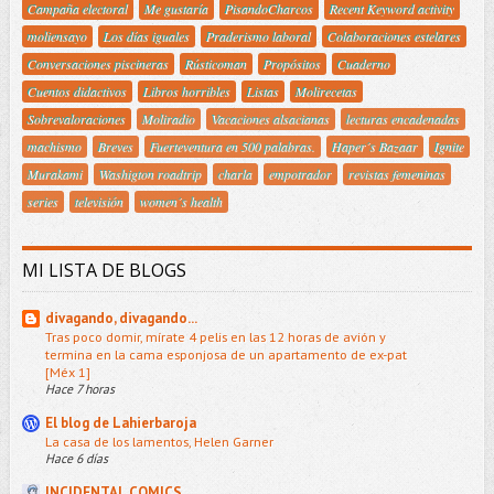
Campaña electoral
Me gustaría
PisandoCharcos
Recent Keyword activity
moliensayo
Los días iguales
Praderismo laboral
Colaboraciones estelares
Conversaciones piscineras
Rústicoman
Propósitos
Cuaderno
Cuentos didactivos
Libros horribles
Listas
Molirecetas
Sobrevaloraciones
Moliradio
Vacaciones alsacianas
lecturas encadenadas
machismo
Breves
Fuerteventura en 500 palabras.
Haper´s Bazaar
Ignite
Murakami
Washigton roadtrip
charla
empotrador
revistas femeninas
series
televisión
women´s health
MI LISTA DE BLOGS
divagando, divagando...
Tras poco domir, mírate 4 pelis en las 12 horas de avión y
termina en la cama esponjosa de un apartamento de ex-pat
[Méx 1]
Hace 7 horas
El blog de Lahierbaroja
La casa de los lamentos, Helen Garner
Hace 6 días
INCIDENTAL COMICS