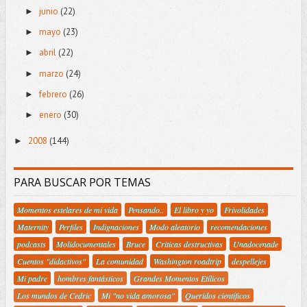
junio
(22)
►
mayo
(23)
►
abril
(22)
►
marzo
(24)
►
febrero
(26)
►
enero
(30)
►
2008
(144)
►
PARA BUSCAR POR TEMAS
Momentos estelares de mi vida
Pensando..
El libro y yo
Frivolidades
Maternity
Perfiles
Indignaciones
Modo aleatorio
recomendaciones
podcasts
Molidocumentales
Bruce
Criticas destructivas
Unadocenade
Cuentos "didactivos"
La comunidad
Washington roadtrip
despellejes
Mi padre
hombres fantásticos
Grandes Momentos Etílicos
Los mundos de Cedric
Mi "no vida amorosa"
Queridos científicos