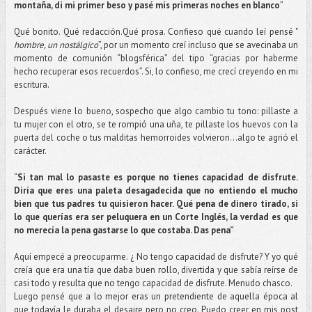
montaña, di mi primer beso y pasé mis primeras noches en blanco
”
Qué bonito. Qué redacción.Qué prosa. Confieso qué cuando leí pensé "
hombre, un nostálgico
”, por un momento creí incluso que se avecinaba un
momento de comunión “blogsférica” del tipo “gracias por haberme
hecho recuperar esos recuerdos”. Si, lo confieso, me crecí creyendo en mi
escritura.
Después viene lo bueno, sospecho que algo cambio tu tono: pillaste a
tu mujer con el otro, se te rompió una uña, te pillaste los huevos con la
puerta del coche o tus malditas hemorroides volvieron…algo te agrió el
carácter.
“
Si tan mal lo pasaste es porque no tienes capacidad de disfrute.
Diría que eres una paleta desagadecida que no entiendo el mucho
bien que tus padres tu quisieron hacer. Qué pena de dinero tirado, si
lo que querías era ser peluquera en un Corte Inglés, la verdad es que
no merecía la pena gastarse lo que costaba. Das pena”
Aquí empecé a preocuparme. ¿ No tengo capacidad de disfrute? Y yo qué
creía que era una tía que daba buen rollo, divertida y que sabía reírse de
casi todo y resulta que no tengo capacidad de disfrute. Menudo chasco.
Luego pensé que a lo mejor eras un pretendiente de aquella época al
que todavía le duraba el desaire pero no creo. Puedo creer en mis post