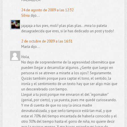
24 de agosto de 2009 a las 12:32
Sílvia
dijo...
jajajaja a tus pies, moli! plas plas plas...mira lo paleta
desagradecida que eres, si le has dedicado un post y todo!
2 de octubre de 2009 a las 16:51
María dijo...
Hola,
No dejo de sorprenderme de la agresividad cibernética que
pueden llegar a desarrollar algunos. ¿Gente que luego en
persona ni se atreven a mirarte a los ojos?. Seguramente.
Quizás también porque para captar el tono, el sentido, la
ironía y el sentimiento de un texto hay que ser algo más que
un descerebrado con tiempo.
Llegué a tu post porque me enviaron el del “egomaker”
(genial, por cierto), y ya puesta, pues me quedé curioseando.
Y me di cuenta de que no soy la única madre
desnaturalizada, y que serlo tampoco está tan mal, y que
estar el 70% del tiempo encantada de haberla conocido y el
otro 30% del tiempo hasta el gorro de niña, no quiere decir
que la quieras menos. Y me haces recordar mi lugar de