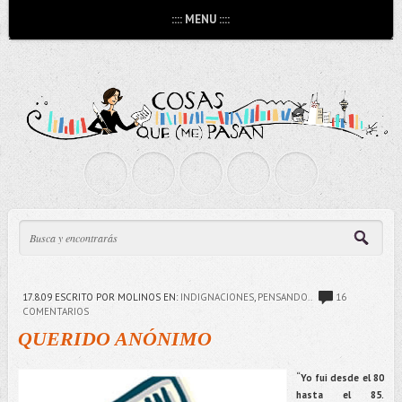
:::: MENU ::::
17.8.09
ESCRITO POR MOLINOS
EN:
INDIGNACIONES
,
PENSANDO..
16
COMENTARIOS
QUERIDO ANÓNIMO
“
Yo fui desde el 80
hasta el 85.