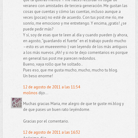
veraneo con amistades de tercera generación. Me gustan las
cosas que cuentas y cómo las cuentas, incluso aunque a
veces (pocas) no esté de acuerdo. Con tus post me río, me
sonrío, me emociono y me entretengo. Y encima, ¡gratis! ¿se
puede pedir más?
Y sí, soy de esas que te leen al día y cuando pueden (y ahora,
en agosto, “guardando el fuerte” en el trabajo puedo mucho
–esto es un mueeeermo-) van leyendo de los más antiguos
a los más nuevos. ¡Ah! y si no te dejo comentarios es porque
en general tus post me parecen redondos.
Bueno, vaya rollo que he soltado..
Pues eso, que me gusta mucho, mucho, mucho tu blog.
Un beso enorme!
12 de agosto de 2011 a las 11:54
molinos
dijo...
Muchas gracias Maria, me alegro de que te guste mi.blog y
de que pases un buen rato leyéndome.
Gracias por el comentario.
12 de agosto de 2011 a las 16:32