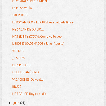
NEW SHOES.- Paolo Nutini.
LA MESA VACÍA
101 PERROS
LO ROMÁNTICO Y LO CURSI: esa delgada línea.
ME SACAN DE QUICIO...
MATERNITY (XXXIV): Cómo yo lo veo.
LIBROS ENCADENADOS ( Julio- Agosto)
VECINOS
¿ ES HOY?
EL PERIÓDICO
QUERIDO ANÓNIMO
VACACIONES: De vuelta
BRUCE
MÁS BRUCE: Hoy es el día
julio
(21)
►