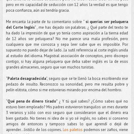
pero en mi capacidad de seducción con 12 años la verdad es que tengo
poca confianza, aún así tendría gracia.
Me encanta la parte de tu comentario sobre “
si querías ser peluquera
del Corte Inglés
” , me has dejado sin palabras. ¿ Qué parte del texto te
ha dado la impresión de que yo tenía como aspiración a la tierna edad
de 12 años ser peluquera? No me parece una mala profesión, pero
cualquiera que me conozca y sepa leer sabe que es imposible. Por
supuesto no puedo dejar de lado..la sutil referencia al corte inglés unida
al estudio del idioma. Magistral asociación de conceptos, pero discrepo
contigo, si hay alguna peluquera que deba saber inglés es la de esos
grandes almacenes, seguro que van muchos turistas.
“
Paleta desagradecida
”, seguro que se te llenó la boca escribiendo ese
pedazo de insulto. Reconozco su sonoridad, pero me resulta pobre y
pelín elitista, cómo si me estuvieras mirando por encima del hombro.
“
Qué pena de dinero tirado”
¿ Y tú qué sabes? ¿Cómo sabes qué no
estuvo bien empleado? Mis padres estuvieron tranquilos un mes durante
3 veranos y sólo con eso seguro que consideraron que el dinero era
bien gastado. No tienes ni idea de si yo sé inglés, no sabes si conservo
amigos de entonces y tampoco sabes lo que aprendí o dejé de
aprender…listillo de los cojones.
Los paletos
podemos ser zafios, viene