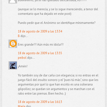
Bueeeeeno, ya te has quedado descansada, no?????
(aunque se lo merecía, y se lo sigue mereciendo, a tenor del
comentario que ha dejado en este post)
Puedo pedir que el Anónimo se identifique mínimamente?
18 de agosto de 2009 a las 13:34
B
dijo...
Eres grande!!! Aún más mi ídola!!!
18 de agosto de 2009 a las 13:35
peibol
dijo...
¡Amén!
Yo también soy de dar caña con elegancia; si no entras en el
juego fácil del insulto sonoro y el "pues tú más", sino que les
argumentas por qué lo que han escrito es una soberana
gilipollez, se quedan sin argumentos y se marchan con el
rabo entre las piernas. Bien hecho. ;)
18 de agosto de 2009 a las 16:13
María
dijo...