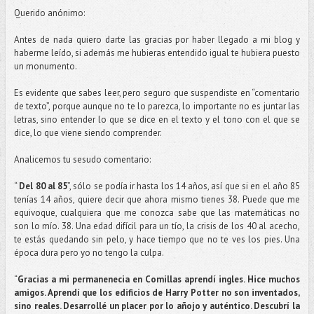
Querido anónimo:
Antes de nada quiero darte las gracias por haber llegado a mi blog y
haberme leído, si además me hubieras entendido igual te hubiera puesto
un monumento.
Es evidente que sabes leer, pero seguro que suspendiste en “comentario
de texto”, porque aunque no te lo parezca, lo importante no es juntar las
letras, sino entender lo que se dice en el texto y el tono con el que se
dice, lo que viene siendo comprender.
Analicemos tu sesudo comentario:
“
Del 80 al 85
”, sólo se podía ir hasta los 14 años, así que si en el año 85
tenías 14 años, quiere decir que ahora mismo tienes 38. Puede que me
equivoque, cualquiera que me conozca sabe que las matemáticas no
son lo mío. 38. Una edad difícil para un tío, la crisis de los 40 al acecho,
te estás quedando sin pelo, y hace tiempo que no te ves los pies. Una
época dura pero yo no tengo la culpa.
“
Gracias a mi permanenecia en Comillas aprendí ingles. Hice muchos
amigos. Aprendí que los edificios de Harry Potter no son inventados,
sino reales. Desarrollé un placer por lo añojo y auténtico. Descubrí la