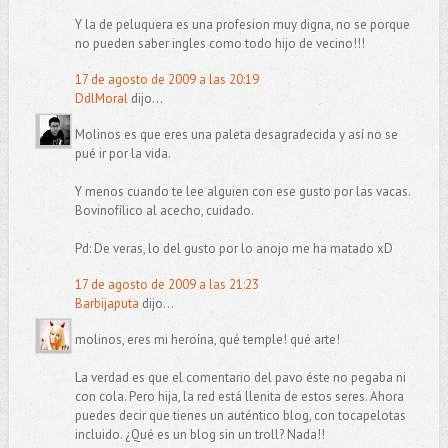
Y la de peluquera es una profesion muy digna, no se porque
no pueden saber ingles como todo hijo de vecino!!!
17 de agosto de 2009 a las 20:19
DdlMoral
dijo...
Molinos es que eres una paleta desagradecida y así no se
pué ir por la vida.
Y menos cuando te lee alguien con ese gusto por las vacas.
Bovinofílico al acecho, cuidado.
Pd: De veras, lo del gusto por lo anojo me ha matado xD
17 de agosto de 2009 a las 21:23
Barbijaputa
dijo...
molinos, eres mi heroína, qué temple! qué arte!
La verdad es que el comentario del pavo éste no pegaba ni
con cola. Pero hija, la red está llenita de estos seres. Ahora
puedes decir que tienes un auténtico blog, con tocapelotas
incluido. ¿Qué es un blog sin un troll? Nada!!