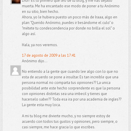
Dior! Es lo primero que leo de tu blog, y me has dejado
muerta. Me ha encantado ese modo de poner a tu Anónimo
en su sitio, bien hecho.
Ahora, yo le hubiera puesto un poco más de Iraaa, algo en
plan: "Querido Anónimo, puedes ir besándome el culo" o
"métete tu condescendencia por donde no brilla el sol" o
algo así.
Hala, ya nos veremos.
17 de agosto de 2009 a las 17:41
Anónimo dijo...
No entiendo a la gente que cuando lee algo con lo que no
esta de acuerdo se pone a insultar. Es tan increible que una
persona normal no comparta tus opiniones?? La unica
posibilidad ante este hecho sorprendente es que la persona
con opiniones distintas sea una imbecil y tienes que
hacerselo saber?? Toda esa ira por una academia de ingles??
La gente esta muy loca.
A mi tu blog me divierte mucho, y no siempre estoy de
acuerdo con todos tus gustos y opiniones, pero siempre, o
casi siempre, me hace gracia lo que escribes.