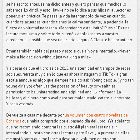
se ha escrito antes, se ha dicho antes y quiero pensar que muchos lo
sabemos. Lo dificil, y esto Hawke no se lo dice a sus hijos ni al lector es
ponerlo en práctica. Te pasas la vida intentandolo de vez en cuando,
cuando te acuerdas, cuando tienes la calma suficiente, la paciencia, la
fuerza de voluntad necesaria. ¿Recomiendo este librito? Pues sí. Es una
lectura monísima y, sobre todo, si tenéis adolescentes a vuestro
alrededor es posible que sea un acierto seguro. A Clara le ha encantado.
Ethan también habla del paseo y esto sí que sí voy a intentarlo. «Never
make a big decision withput just walking a mile».
Y a pesar de que el libro es de 2015, una eternidad en tiempos de redes
sociales, retrata muy bien lo que es ahora Instagram o Tik Tok a gran
escala aunque es algo que siempre ha sido así: «Young people, ( y no tan
young diría yo) often use the possesion of beauty or wealth as
permission to be uninteresting, undisciplined and ill-informed». La
belleza y el dinero como aval para ser maleducado, cateto e ignorante.
Y cada vez más.
De vuelta a casa me decanté por
un volumen con cuatro novelitas de
Echenoz
que había comprado por el pasado día del libro. (Ya adelanto
que no recomiendo comprar las cuatro)Mi plan era leer una e ir
intercalando el resto con otras lecturas pero Ravel, la primera de ellas,
me gustó tanto que me lancé a devorar el volumen entero con