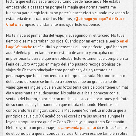
lectura que estaba esperando su turno desde hace años. Me estaba
empezando a desesperar porque la magia que normalmente me
funciona para elegir lectura no parecía hacer efecto cuando revisando la
estantería de mi cuarto de Los Molinos, ¿
Qué hago yo aquí? de Bruce
Chatwin
empezó a brillar ante mis ojos. Este es, pensé.
No leí nada el primer día del viaje, ni el segundo, ni el tercero. No tuve
tiempo o se me cerraban los ojos. Cuando por fin empecé a leerlo
en el
Lago Wenatche
releí el título y pensé: es el libro perfecto, ¿qué hago yo
aquí? definía perfectamente mi estado de ánimo y encajaba con el
impresionante paisaje que me rodeaba. Este volumen que compré en la
Feria del Libro Antiguo en mayo del año pasado recoge crónicas de
viajes de Chatwin principalmente por África y Asia y retratos de
personajes que fue conociendo a lo largo de su vida. Mi conocimiento
del bueno de Bruce se limitaba a saber que fue un gran escrito de
viajes,que era inglés y que en las fotos tenía cara de poder tener un mal
día y asesinarte en el desayuno. No sabía que iba a conectar con su
sentido del humor, coincidir con muchas de sus observaciones y disfrutar
de su curiosidad y la manera en que retrata el mundo. Mientras iba
conociendo Washington, conocí a Madeleine Vionnet, la modista que a
principios del siglo XX acabó con el corsé para las mujeres aunque la
leyenda popular crea que fue Coco Chanel,y al arquitecto Konstantin
Melnikov, todo un personaje,
cuya vivienda particular
dice lo suficiente
de él como para querer conocer su vida. Chatwin escribe también sobre