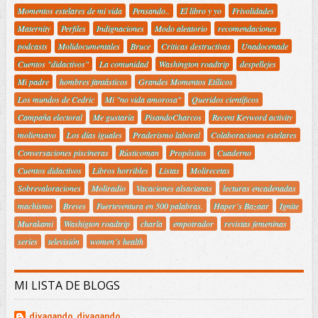
Momentos estelares de mi vida
Pensando..
El libro y yo
Frivolidades
Maternity
Perfiles
Indignaciones
Modo aleatorio
recomendaciones
podcasts
Molidocumentales
Bruce
Criticas destructivas
Unadocenade
Cuentos "didactivos"
La comunidad
Washington roadtrip
despellejes
Mi padre
hombres fantásticos
Grandes Momentos Etílicos
Los mundos de Cedric
Mi "no vida amorosa"
Queridos científicos
Campaña electoral
Me gustaría
PisandoCharcos
Recent Keyword activity
moliensayo
Los días iguales
Praderismo laboral
Colaboraciones estelares
Conversaciones piscineras
Rústicoman
Propósitos
Cuaderno
Cuentos didactivos
Libros horribles
Listas
Molirecetas
Sobrevaloraciones
Moliradio
Vacaciones alsacianas
lecturas encadenadas
machismo
Breves
Fuerteventura en 500 palabras.
Haper´s Bazaar
Ignite
Murakami
Washigton roadtrip
charla
empotrador
revistas femeninas
series
televisión
women´s health
MI LISTA DE BLOGS
divagando, divagando...