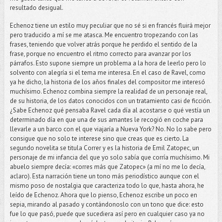
resultado desigual.
Echenoz tiene un estilo muy peculiar que no sé si en francés fluirá mejor
pero traducido a mí se me atasca. Me encuentro tropezando con las
frases, teniendo que volver atrás porque he perdido el sentido de la
frase, porque no encuentro el ritmo correcto para avanzar por los
párrafos. Esto supone siempre un problema a la hora de leerlo pero lo
solvento con alegría si el tema me interesa. En el caso de Ravel, como
ya he dicho, la historia de los años finales del compositor me interesó
muchísimo. Echenoz combina siempre la realidad de un personaje real,
de su historia, de los datos conocidos con un tratamiento casi de ficción.
¿Sabe Echenoz qué pensaba Ravel cada día al acostarse o qué vestía un
determinado día en que una de sus amantes le recogió en coche para
llevarle a un barco con el que viajaría a Nueva York? No. No lo sabe pero
consigue que no solo te interese sino que creas que es cierto. La
segundo novelita se titula Correr y es la historia de Emil Zatopec, un
personaje de mi infancia del que yo solo sabía que corría muchísimo. Mi
abuelo siempre decía: «corres más que Zatopec» (a mí no me lo decía,
aclaro). Esta narración tiene un tono más periodístico aunque con el
mismo poso de nostalgia que caracteriza todo lo que, hasta ahora, he
leído de Echenoz. Ahora que lo pienso, Echenoz escribe un poco en
sepia, mirando al pasado y contándonoslo con un tono que dice: esto
fue lo que pasó, puede que sucediera así pero en cualquier caso ya no