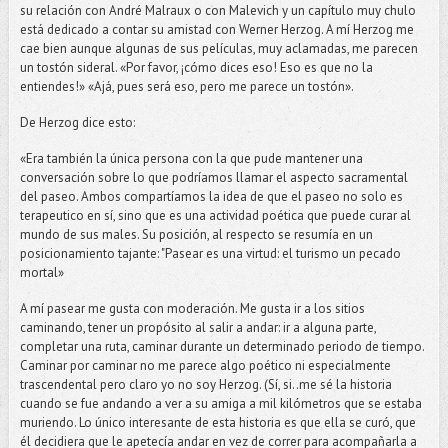
su relación con André Malraux o con Malevich y un capítulo muy chulo
está dedicado a contar su amistad con Werner Herzog. A mí Herzog me
cae bien aunque algunas de sus películas, muy aclamadas, me parecen
un tostón sideral. «Por favor, ¡cómo dices eso! Eso es que no la
entiendes!» «Ajá, pues será eso, pero me parece un tostón».
De Herzog dice esto:
«Era también la única persona con la que pude mantener una
conversación sobre lo que podríamos llamar el aspecto sacramental
del paseo. Ambos compartíamos la idea de que el paseo no solo es
terapeutico en sí, sino que es una actividad poética que puede curar al
mundo de sus males. Su posición, al respecto se resumía en un
posicionamiento tajante: "Pasear es una virtud: el turismo un pecado
mortal»
A mí pasear me gusta con moderación. Me gusta ir a los sitios
caminando, tener un propósito al salir a andar: ir a alguna parte,
completar una ruta, caminar durante un determinado periodo de tiempo.
Caminar por caminar no me parece algo poético ni especialmente
trascendental pero claro yo no soy Herzog. (Sí, si..me sé la historia
cuando se fue andando a ver a su amiga a mil kilómetros que se estaba
muriendo. Lo único interesante de esta historia es que ella se curó, que
él decidiera que le apetecía andar en vez de correr para acompañarla a