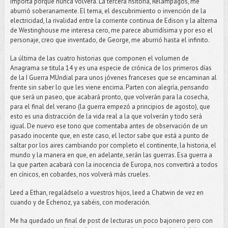
importa porque nunca volverá. La tercera hsitoria, Relampágos, me
aburrió soberanamente. El tema, el descubrimiento o invención de la
electricidad, la rivalidad entre la corriente continua de Edison y la alterna
de Westinghouse me interesa cero, me parece aburridísima y por eso el
personaje, creo que inventado, de George, me aburrió hasta el infinito.
La última de las cuatro historias que componen el volumen de
Anagrama se titula 14 y es una especie de crónica de los primeros días
de la I Guerra MUndial para unos jóvenes franceses que se encaminan al
frente sin saber lo que les viene encima. Parten con alegría, pensando
que será un paseo, que acabará pronto, que volverán para la cosecha,
para el final del verano (la guerra empezó a principios de agosto), que
esto es una distracción de la vida real a la que volverán y todo será
igual. De nuevo ese tono que comentaba antes de observación de un
pasado inocente que, en este caso, el lector sabe que está a punto de
saltar por los aires cambiando por completo el continente, la historia, el
mundo y la manera en que, en adelante, serán las guerras. Esa guerra a
la que parten acabará con la inocencia de Europa, nos convertirá a todos
en cínicos, en cobardes, nos volverá más crueles.
Leed a Ethan, regaládselo a vuestros hijos, leed a Chatwin de vez en
cuando y de Echenoz, ya sabéis, con moderación.
Me ha quedado un final de post de lecturas un poco bajonero pero con