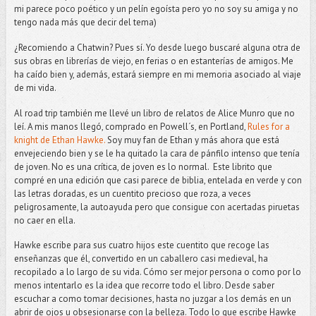
mi parece poco poético y un pelín egoísta pero yo no soy su amiga y no
tengo nada más que decir del tema)
¿Recomiendo a Chatwin? Pues sí. Yo desde luego buscaré alguna otra de
sus obras en librerías de viejo, en ferias o en estanterías de amigos. Me
ha caído bien y, además, estará siempre en mi memoria asociado al viaje
de mi vida.
Al road trip también me llevé un libro de relatos de Alice Munro que no
leí. A mis manos llegó, comprado en Powell´s, en Portland,
Rules for a
knight de Ethan Hawke.
Soy muy fan de Ethan y más ahora que está
envejeciendo bien y se le ha quitado la cara de pánfilo intenso que tenía
de joven. No es una crítica, de joven es lo normal. Este librito que
compré en una edición que casi parece de biblia, entelada en verde y con
las letras doradas, es un cuentito precioso que roza, a veces
peligrosamente, la autoayuda pero que consigue con acertadas piruetas
no caer en ella.
Hawke escribe para sus cuatro hijos este cuentito que recoge las
enseñanzas que él, convertido en un caballero casi medieval, ha
recopilado a lo largo de su vida. Cómo ser mejor persona o como por lo
menos intentarlo es la idea que recorre todo el libro. Desde saber
escuchar a como tomar decisiones, hasta no juzgar a los demás en un
abrir de ojos u obsesionarse con la belleza. Todo lo que escribe Hawke