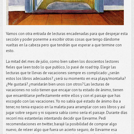
Vamos con otra entrada de lecturas encadenadas para que despejar esta
sección y poder ponerme a escribir otras cosas que tengo dándome
vueltas en la cabeza pero que tendrán que esperar a que termine con
esto.
La mitad del mes de julio, como bien saben los doscientos lectores
fieles que leen todo lo que publico, lo pasé de road trip. Elegir las
lecturas que te llevas de vacaciones siempre es complicado: ¿serán
estos los libros adecuados? ¿será su momento en esa playa/montaña?
¿Me gustará? ¿maridarán bien unos con otros? Las lecturas de
vacaciones no solo tienen que encajar con tu estado de ánimo, tienen
que ensamblarse perfectamente entre ellos y con el paisaje que has
escogido con las vacaciones. Yo no sabía qué estado de ánimo iba a
tener, no tenia espacio en la maleta para arramplar con seis libros y así
jugar sobre seguro y ni siquiera sabía como sería el paisaje. Durante días
recorrí mis estanterías intentando decidir que llevarme. Pedí
recomendaciones en twitter, barajé la posibilidad de comprar algo
nuevo, de releer algo que fuera un acierto seguro, de llevarme esa