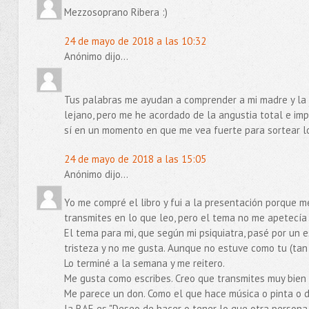
Mezzosoprano Ribera :)
24 de mayo de 2018 a las 10:32
Anónimo dijo...
Tus palabras me ayudan a comprender a mi madre y la
lejano, pero me he acordado de la angustia total e impot
sí en un momento en que me vea fuerte para sortear l
24 de mayo de 2018 a las 15:05
Anónimo dijo...
Yo me compré el libro y fui a la presentación porque me
transmites en lo que leo, pero el tema no me apetecía
El tema para mi, que según mi psiquiatra, pasé por un
tristeza y no me gusta. Aunque no estuve como tu (tan 
Lo terminé a la semana y me reitero.
Me gusta como escribes. Creo que transmites muy bien t
Me parece un don. Como el que hace música o pinta o d
la RAE es "Deseo de hacer o tener lo que otra persona ti