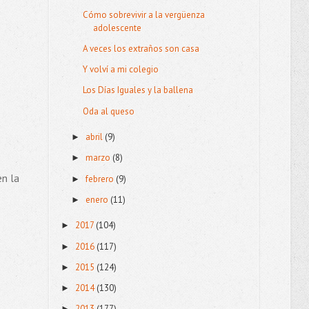
Cómo sobrevivir a la vergüenza
adolescente
A veces los extraños son casa
Y volví a mi colegio
Los Días Iguales y la ballena
Oda al queso
abril
(9)
►
marzo
(8)
►
en la
febrero
(9)
►
enero
(11)
►
2017
(104)
►
2016
(117)
►
2015
(124)
►
2014
(130)
►
2013
(177)
►