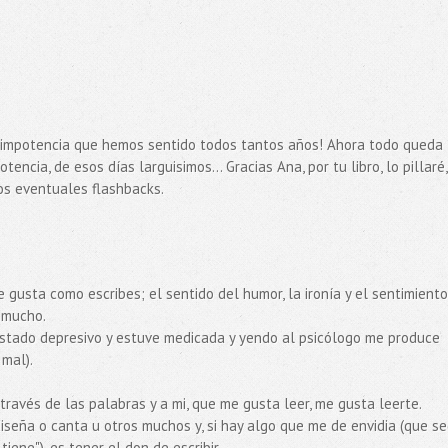
 impotencia que hemos sentido todos tantos años! Ahora todo queda
encia, de esos días larguisimos... Gracias Ana, por tu libro, lo pillaré
os eventuales flashbacks.
 gusta como escribes; el sentido del humor, la ironía y el sentimient
 mucho.
 estado depresivo y estuve medicada y yendo al psicólogo me produce
mal).
ravés de las palabras y a mi, que me gusta leer, me gusta leerte.
iseña o canta u otros muchos y, si hay algo que me de envidia (que s
ene"), es tener el don de escribir.