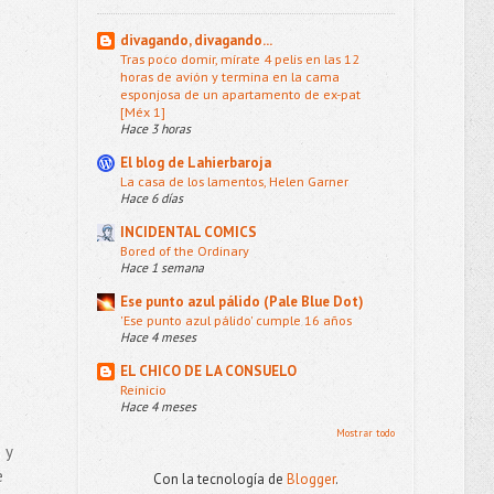
divagando, divagando...
Tras poco domir, mírate 4 pelis en las 12
horas de avión y termina en la cama
esponjosa de un apartamento de ex-pat
[Méx 1]
Hace 3 horas
El blog de Lahierbaroja
La casa de los lamentos, Helen Garner
Hace 6 días
INCIDENTAL COMICS
Bored of the Ordinary
Hace 1 semana
Ese punto azul pálido (Pale Blue Dot)
'Ese punto azul pálido' cumple 16 años
Hace 4 meses
EL CHICO DE LA CONSUELO
Reinicio
Hace 4 meses
Mostrar todo
 y
e
Con la tecnología de
Blogger
.