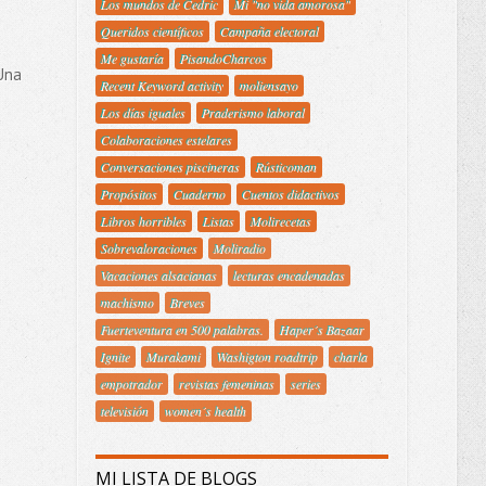
Los mundos de Cedric
Mi "no vida amorosa"
Queridos científicos
Campaña electoral
Me gustaría
PisandoCharcos
 Una
Recent Keyword activity
moliensayo
Los días iguales
Praderismo laboral
Colaboraciones estelares
Conversaciones piscineras
Rústicoman
Propósitos
Cuaderno
Cuentos didactivos
Libros horribles
Listas
Molirecetas
Sobrevaloraciones
Moliradio
Vacaciones alsacianas
lecturas encadenadas
machismo
Breves
Fuerteventura en 500 palabras.
Haper´s Bazaar
Ignite
Murakami
Washigton roadtrip
charla
empotrador
revistas femeninas
series
televisión
women´s health
MI LISTA DE BLOGS