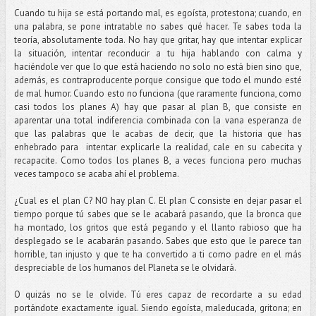
Cuando tu hija se está portando mal, es egoísta, protestona; cuando, en
una palabra, se pone intratable no sabes qué hacer. Te sabes toda la
teoría, absolutamente toda. No hay que gritar, hay que intentar explicar
la situación, intentar reconducir a tu hija hablando con calma y
haciéndole ver que lo que está haciendo no solo no está bien sino que,
además, es contraproducente porque consigue que todo el mundo esté
de mal humor. Cuando esto no funciona (que raramente funciona, como
casi todos los planes A) hay que pasar al plan B, que consiste en
aparentar una total indiferencia combinada con la vana esperanza de
que las palabras que le acabas de decir, que la historia que has
enhebrado para intentar explicarle la realidad, cale en su cabecita y
recapacite. Como todos los planes B, a veces funciona pero muchas
veces tampoco se acaba ahí el problema.
¿Cual es el plan C? NO hay plan C. El plan C consiste en dejar pasar el
tiempo porque tú sabes que se le acabará pasando, que la bronca que
ha montado, los gritos que está pegando y el llanto rabioso que ha
desplegado se le acabarán pasando. Sabes que esto que le parece tan
horrible, tan injusto y que te ha convertido a ti como padre en el más
despreciable de los humanos del Planeta se le olvidará.
O quizás no se le olvide. Tú eres capaz de recordarte a su edad
portándote exactamente igual. Siendo egoísta, maleducada, gritona; en