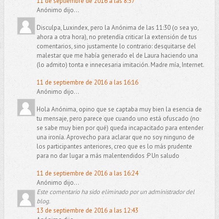
11 de septiembre de 2016 a las 8:57
Anónimo dijo...
Disculpa, Luxindex, pero la Anónima de las 11:30 (o sea yo,
ahora a otra hora), no pretendía criticar la extensión de tus
comentarios, sino justamente lo contrario: desquitarse del
malestar que me había generado el de Laura haciendo una
(lo admito) tonta e innecesaria imitación. Madre mía, Internet.
11 de septiembre de 2016 a las 16:16
Anónimo dijo...
Hola Anónima, opino que se captaba muy bien la esencia de
tu mensaje, pero parece que cuando uno está ofuscado (no
se sabe muy bien por qué) queda incapacitado para entender
una ironía. Aprovecho para aclarar que no soy ninguno de
los participantes anteriores, creo que es lo más prudente
para no dar lugar a más malentendidos :P Un saludo
11 de septiembre de 2016 a las 16:24
Anónimo dijo...
Este comentario ha sido eliminado por un administrador del
blog.
13 de septiembre de 2016 a las 12:43