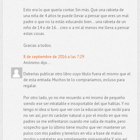
Esto era lo que quería contar. Sin más. Que una rabieta de
una niña de 4 años te puede llevar a pensar que eres un mal
padre o que no la estás educando bien... una rabieta de un
niño de 14 o de 16... creo o a mí al menos me lleva a pensar
estas cosas.
Gracias a todos.
8 de septiembre de 2016 a las 7:29
Anónimo dijo...
Deberías publicar otro libro cuyo título fuera el mismo que el
de esta entrada. Muchos te lo compraríamos, incluso para
regalar.
Por otro lado, yo no me recuerdo a mí mismo de pequeño
siendo ese ser intratable e insoportable del que hablas. Y no
tengo ni idea si tuvo que ver con la educación que recibí para
no ser así, por mi carácter natural o por el modo en que mis
padres se me enfrentaron cuando me salía de madre, pero
sospecho que lo último tiene mucho que ver: mantener un
pulso con mis padres y tenerlos en vilo a base de malos
modos y pataletas era simplemente inimaginable.Y aún así,