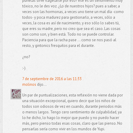
puñetas sirve flagelarse por eso? ése es un sentimiento muy
tóxico, no le des voz. ¿Lo de nuestros hijos? pues a saber, a
veces son las hormonas, a veces uno tiene un mal día -como
todos- y poca madurez para gestionarlo, a veces, sólo a
veces, la cosa es así de nacimiento, y eso sólo lo sabes tú,
que eres su madre, pero no creo que sea el caso. Las cosas
son como son, y bien está. Todo no se puede controlar.
Paciencia para que la racha pase ... como se nos pasó al
resto, y gintonics fresquitos para el durante.
¿no?
:-)
7 de septiembre de 2016 a las 11:33
molinos
dijo...
Un par de puntualizaciones, esta reflexión no viene dada por
una situación excepcional, quiero decir que los niños de
todos son odiosos de vez en cuando, durante periodos más
o menos largos. Tengo cero sentimiento de culpabilidad, ya
lo he dicho, lo hago lo mejor que puedo y no puedo hacer
más, pero pienso todas esas cosas, claro que las pienso. No
pensarlas sería como vivir en los mundos de Yupi.