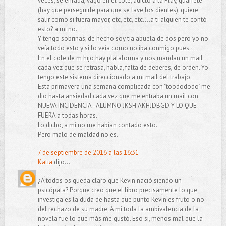
veces, se enfada, vago en el cole, adicto a la Play, guarrete
(hay que perseguirle para que se lave los dientes), quiere
salir como si fuera mayor, etc, etc, etc....a ti alguien te contó
esto? a mi no.
Y tengo sobrinas; de hecho soy tía abuela de dos pero yo no
veía todo esto y si lo veía como no iba conmigo pues....
En el cole de m hijo hay plataforma y nos mandan un mail
cada vez que se retrasa, habla, falta de deberes, de orden. Yo
tengo este sistema direccionado a mi mail del trabajo.
Esta primavera una semana complicada con "toodododo" me
dio hasta ansiedad cada vez que me entraba un mail con
NUEVA INCIDENCIA - ALUMNO JKSH AKHJDBGD Y LO QUE
FUERA a todas horas.
Lo dicho, a mi no me habían contado esto.
Pero malo de maldad no es.
7 de septiembre de 2016 a las 16:31
Katia
dijo...
¿A todos os queda claro que Kevin nació siendo un
psicópata? Porque creo que el libro precisamente lo que
investiga es la duda de hasta que punto Kevin es fruto o no
del rechazo de su madre. A mi toda la ambivalencia de la
novela fue lo que más me gustó. Eso si, menos mal que la