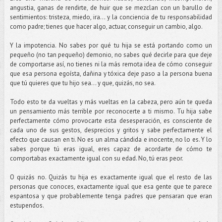
angustia, ganas de rendirte, de huir que se mezclan con un barullo de
sentimientos: tristeza, miedo, ira... y la conciencia de tu responsabilidad
como padre; tienes que hacer algo, actuar, conseguir un cambio, algo.
Y la impotencia. No sabes por qué tu hija se está portando como un
pequeño (no tan pequeño) demonio, no sabes qué decirle para que deje
de comportarse así, no tienes ni la más remota idea de cómo conseguir
que esa persona egoísta, dañina y tóxica deje paso a la persona buena
que tú quieres que tu hijo sea... y que, quizás, no sea.
Todo esto te da vueltas y más vueltas en la cabeza, pero aún te queda
un pensamiento más terrible por reconocerte a ti mismo. Tu hija sabe
perfectamente cómo provocarte esta desesperación, es consciente de
cada uno de sus gestos, desprecios y gritos y sabe perfectamente el
efecto que causan en ti. No es un alma cándida e inocente, no lo es. Y lo
sabes porque tú eras igual, eres capaz de acordarte de cómo te
comportabas exactamente igual con su edad. No, tú eras peor.
O quizás no. Quizás tu hija es exactamente igual que el resto de las
personas que conoces, exactamente igual que esa gente que te parece
espantosa y que probablemente tenga padres que pensaran que eran
estupendos.