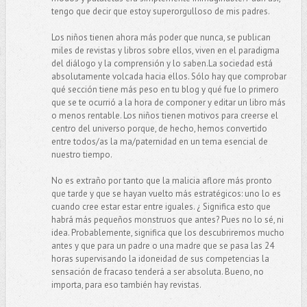
tengo que decir que estoy superorgulloso de mis padres.
Los niños tienen ahora más poder que nunca, se publican
miles de revistas y libros sobre ellos, viven en el paradigma
del diálogo y la comprensión y lo saben.La sociedad está
absolutamente volcada hacia ellos. Sólo hay que comprobar
qué sección tiene más peso en tu blog y qué fue lo primero
que se te ocurrió a la hora de componer y editar un libro más
o menos rentable. Los niños tienen motivos para creerse el
centro del universo porque, de hecho, hemos convertido
entre todos/as la ma/paternidad en un tema esencial de
nuestro tiempo.
No es extraño por tanto que la malicia aflore más pronto
que tarde y que se hayan vuelto más estratégicos: uno lo es
cuando cree estar estar entre iguales. ¿ Significa esto que
habrá más pequeños monstruos que antes? Pues no lo sé, ni
idea. Probablemente, significa que los descubriremos mucho
antes y que para un padre o una madre que se pasa las 24
horas supervisando la idoneidad de sus competencias la
sensación de fracaso tenderá a ser absoluta. Bueno, no
importa, para eso también hay revistas.