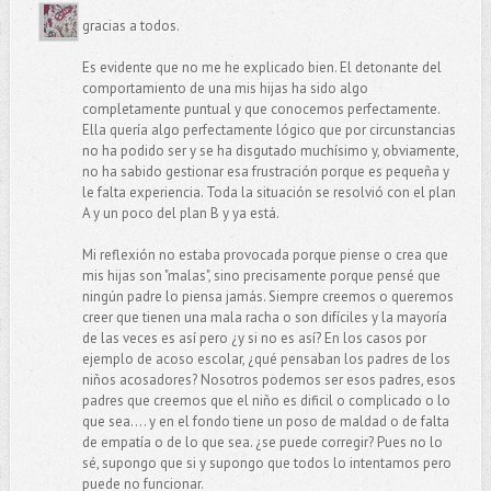
gracias a todos.
Es evidente que no me he explicado bien. El detonante del
comportamiento de una mis hijas ha sido algo
completamente puntual y que conocemos perfectamente.
Ella quería algo perfectamente lógico que por circunstancias
no ha podido ser y se ha disgutado muchísimo y, obviamente,
no ha sabido gestionar esa frustración porque es pequeña y
le falta experiencia. Toda la situación se resolvió con el plan
A y un poco del plan B y ya está.
Mi reflexión no estaba provocada porque piense o crea que
mis hijas son "malas", sino precisamente porque pensé que
ningún padre lo piensa jamás. Siempre creemos o queremos
creer que tienen una mala racha o son difíciles y la mayoría
de las veces es así pero ¿y si no es así? En los casos por
ejemplo de acoso escolar, ¿qué pensaban los padres de los
niños acosadores? Nosotros podemos ser esos padres, esos
padres que creemos que el niño es dificil o complicado o lo
que sea.... y en el fondo tiene un poso de maldad o de falta
de empatía o de lo que sea. ¿se puede corregir? Pues no lo
sé, supongo que si y supongo que todos lo intentamos pero
puede no funcionar.