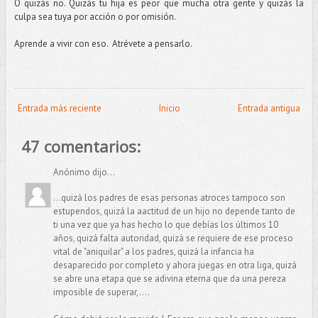
O quizás no. Quizás tu hija es peor que mucha otra gente y quizás la
culpa sea tuya por acción o por omisión.
Aprende a vivir con eso. Atrévete a pensarlo.
Entrada más reciente
Inicio
Entrada antigua
47 comentarios:
Anónimo dijo...
...quizá los padres de esas personas atroces tampoco son
estupendos, quizá la aactitud de un hijo no depende tanto de
ti una vez que ya has hecho lo que debías los últimos 10
años, quizá falta autoridad, quizá se requiere de ese proceso
vital de "aniquilar" a los padres, quizá la infancia ha
desaparecido por completo y ahora juegas en otra liga, quizá
se abre una etapa que se adivina eterna que da una pereza
imposible de superar,....