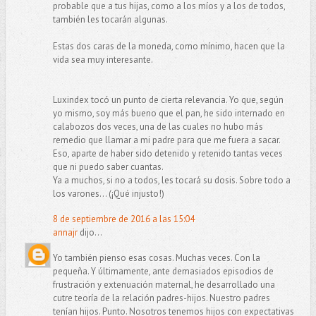
probable que a tus hijas, como a los míos y a los de todos,
también les tocarán algunas.
Estas dos caras de la moneda, como mínimo, hacen que la
vida sea muy interesante.
Luxindex tocó un punto de cierta relevancia. Yo que, según
yo mismo, soy más bueno que el pan, he sido internado en
calabozos dos veces, una de las cuales no hubo más
remedio que llamar a mi padre para que me fuera a sacar.
Eso, aparte de haber sido detenido y retenido tantas veces
que ni puedo saber cuantas.
Ya a muchos, si no a todos, les tocará su dosis. Sobre todo a
los varones... (¡Qué injusto!)
8 de septiembre de 2016 a las 15:04
annajr
dijo...
Yo también pienso esas cosas. Muchas veces. Con la
pequeña. Y últimamente, ante demasiados episodios de
frustración y extenuación maternal, he desarrollado una
cutre teoría de la relación padres-hijos. Nuestro padres
tenían hijos. Punto. Nosotros tenemos hijos con expectativas