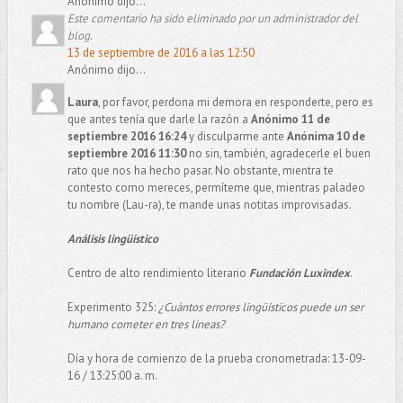
Anónimo dijo...
Este comentario ha sido eliminado por un administrador del
blog.
13 de septiembre de 2016 a las 12:50
Anónimo dijo...
Laura
, por favor, perdona mi demora en responderte, pero es
que antes tenía que darle la razón a
Anónimo 11 de
septiembre 2016 16:24
y disculparme ante
Anónima 10 de
septiembre 2016 11:30
no sin, también, agradecerle el buen
rato que nos ha hecho pasar. No obstante, mientra te
contesto como mereces, permíteme que, mientras paladeo
tu nombre (Lau-ra), te mande unas notitas improvisadas.
Análisis lingüístico
Centro de alto rendimiento literario
Fundación Luxindex
.
Experimento 325:
¿Cuántos errores lingüísticos puede un ser
humano cometer en tres líneas?
Día y hora de comienzo de la prueba cronometrada: 13-09-
16 / 13:25:00 a. m.