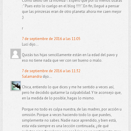
Cómo debió ser la movida !. Espero que por lo menos usaras
: " Pues esto lo cuelgo en el blog !!!! ". En fin, llegué a pensar
que las prinzesas eran de otro planeta: ahora me caen mejor
;)
r
7 de septiembre de 2016 a las 11:05
Luci dijo...
Quizás tus hijas sencillamente están en la edad del pavo y
eso no tiene nada que ver con ser bueno o malo.
7 de septiembre de 2016 a las 11:32
Salamandra
dijo...
Chica, entiendo lo que dices y me he sentido a veces así,
pero he decidido quitarme la culpabilidad. Y te aconsejo que,
en la medida de lo posible, hagas lo mismo.
Porque no todo es culpa nuestra, de las madres, por acción u
omisión. Porque a veces haciendo todo lo que puedes,
simplemente no sabes. Nadie nace aprendido, y bien está,
esta vida siempre es una lección continuada, ¿de qué