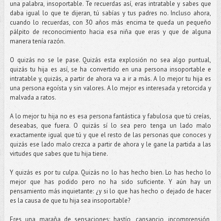
una palabra, insoportable. Te recuerdas así, eras intratable y sabes que
daba igual lo que te dijeran, tú sabías y tus padres no. Incluso ahora,
cuando lo recuerdas, con 30 años más encima te queda un pequeño
pálpito de reconocimiento hacia esa niña que eras y que de alguna
manera tenía razón.
O quizás no se le pase. Quizás esta explosión no sea algo puntual,
quizás tu hija es así, se ha convertido en una persona insoportable e
intratable y, quizás, a partir de ahora va a ir a más. A lo mejor tu hija es
una persona egoísta y sin valores. A lo mejor es interesada y retorcida y
malvada a ratos.
A lo mejor tu hija no es esa persona fantástica y fabulosa que tú creías,
deseabas, que fuera. O quizás sí lo sea pero tenga un lado malo
exactamente igual que tú y que el resto de las personas que conoces y
quizás ese lado malo crezca a partir de ahora y le gane la partida a las
virtudes que sabes que tu hija tiene.
Y quizás es por tu culpa. Quizás no lo has hecho bien. Lo has hecho lo
mejor que has podido pero no ha sido suficiente. Y aún hay un
pensamiento más inquietante: ¿y si lo que has hecho o dejado de hacer
es la causa de que tu hija sea insoportable?
Eres una maraña de sensaciones: hastío, cansancio, incomprensión,