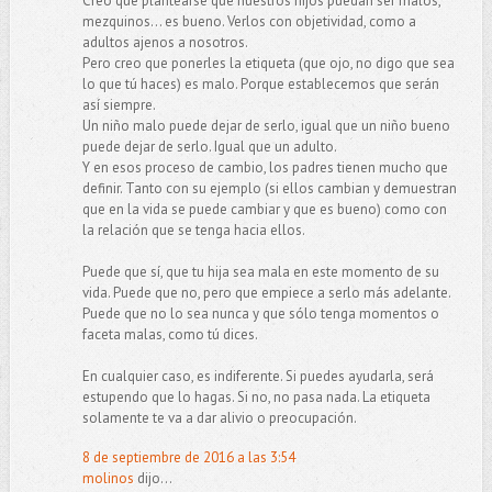
Creo que plantearse que nuestros hijos puedan ser malos,
mezquinos... es bueno. Verlos con objetividad, como a
adultos ajenos a nosotros.
Pero creo que ponerles la etiqueta (que ojo, no digo que sea
lo que tú haces) es malo. Porque establecemos que serán
así siempre.
Un niño malo puede dejar de serlo, igual que un niño bueno
puede dejar de serlo. Igual que un adulto.
Y en esos proceso de cambio, los padres tienen mucho que
definir. Tanto con su ejemplo (si ellos cambian y demuestran
que en la vida se puede cambiar y que es bueno) como con
la relación que se tenga hacia ellos.
Puede que sí, que tu hija sea mala en este momento de su
vida. Puede que no, pero que empiece a serlo más adelante.
Puede que no lo sea nunca y que sólo tenga momentos o
faceta malas, como tú dices.
En cualquier caso, es indiferente. Si puedes ayudarla, será
estupendo que lo hagas. Si no, no pasa nada. La etiqueta
solamente te va a dar alivio o preocupación.
8 de septiembre de 2016 a las 3:54
molinos
dijo...