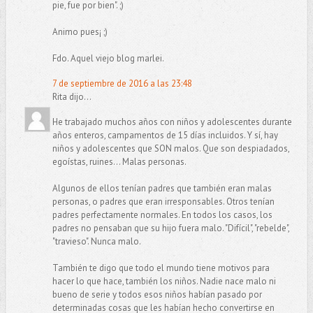
pie, fue por bien". ;)
Animo pues¡ ;)
Fdo. Aquel viejo blog marlei.
7 de septiembre de 2016 a las 23:48
Rita dijo...
He trabajado muchos años con niños y adolescentes durante
años enteros, campamentos de 15 días incluidos. Y sí, hay
niños y adolescentes que SON malos. Que son despiadados,
egoístas, ruines... Malas personas.
Algunos de ellos tenían padres que también eran malas
personas, o padres que eran irresponsables. Otros tenían
padres perfectamente normales. En todos los casos, los
padres no pensaban que su hijo fuera malo. "Difícil", "rebelde",
"travieso". Nunca malo.
También te digo que todo el mundo tiene motivos para
hacer lo que hace, también los niños. Nadie nace malo ni
bueno de serie y todos esos niños habían pasado por
determinadas cosas que les habían hecho convertirse en