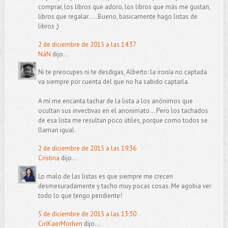
comprar, los libros que adoro, los libros que más me gustan,
libros que regalar.....Bueno, basicamente hago listas de
libros ;)
2 de diciembre de 2015 a las 14:37
NáN
dijo...
Ni te preocupes ni te desdigas, Alberto: la ironía no captada
va siempre por cuenta del que no ha sabido captarla.
A mí me encanta tachar de la lista a los anónimos que
ocultan sus invectivas en el anonimato... Pero los tachados
de esa lista me resultan poco útiles, porque como todos se
llaman igual.
2 de diciembre de 2015 a las 19:36
Cristina
dijo...
Lo malo de las listas es que siempre me crecen
desmesuradamente y tacho muy pocas cosas. Me agobia ver
todo lo que tengo pendiente!
5 de diciembre de 2015 a las 13:30
CiriKaerMorhen
dijo...