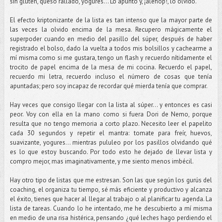
sin gluten, queso rallado, yogures... Lo apunto y, ¡alehop!, lo olvido.
El efecto kriptonizante de la lista es tan intenso que la mayor parte de
las veces la olvido encima de la mesa. Recupero mágicamente el
superpoder cuando en medio del pasillo del súper, después de haber
registrado el bolso, dado la vuelta a todos mis bolsillos y cachearme a
mí misma como si me gustara, tengo un flash y recuerdo nítidamente el
trocito de papel encima de la mesa de mi cocina. Recuerdo el papel,
recuerdo mi letra, recuerdo incluso el número de cosas que tenía
apuntadas; pero soy incapaz de recordar qué mierda tenía que comprar.
Hay veces que consigo llegar con la lista al súper... y entonces es casi
peor. Voy con ella en la mano como si fuera Dori de Nemo, porque
resulta que no tengo memoria a corto plazo. Necesito leer el papelito
cada 30 segundos y repetir el mantra: tomate para freír, huevos,
suavizante, yogures... mientras pululeo por los pasillos olvidando qué
es lo que estoy buscando. Por todo esto he dejado de llevar lista y
compro mejor, mas imaginativamente, y me siento menos imbécil.
Hay otro tipo de listas que me estresan. Son las que según los gurús del
coaching, el organiza tu tiempo, sé más eficiente y productivo y alcanza
el éxito, tienes que hacer al llegar al trabajo o al planificar tu agenda. La
lista de tareas. Cuando lo he intentado, me he descubierto a mí misma
en medio de una risa histérica, pensando ¿qué leches hago perdiendo el