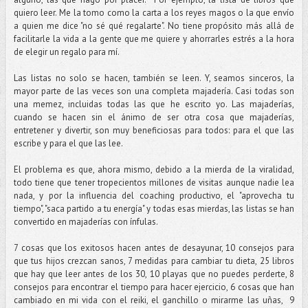
quiero leer. Me la tomo como la carta a los reyes magos o la que envío
a quien me dice "no sé qué regalarte". No tiene propósito más allá de
facilitarle la vida a la gente que me quiere y ahorrarles estrés a la hora
de elegir un regalo para mí.
Las listas no solo se hacen, también se leen. Y, seamos sinceros, la
mayor parte de las veces son una completa majadería. Casi todas son
una memez, incluidas todas las que he escrito yo. Las majaderías,
cuando se hacen sin el ánimo de ser otra cosa que majaderías,
entretener y divertir, son muy beneficiosas para todos: para el que las
escribe y para el que las lee.
El problema es que, ahora mismo, debido a la mierda de la viralidad,
todo tiene que tener tropecientos millones de visitas aunque nadie lea
nada, y por la influencia del coaching productivo, el "aprovecha tu
tiempo", "saca partido a tu energía" y todas esas mierdas, las listas se han
convertido en majaderías con ínfulas.
7 cosas que los exitosos hacen antes de desayunar, 10 consejos para
que tus hijos crezcan sanos, 7 medidas para cambiar tu dieta, 25 libros
que hay que leer antes de los 30, 10 playas que no puedes perderte, 8
consejos para encontrar el tiempo para hacer ejercicio, 6 cosas que han
cambiado en mi vida con el reiki, el ganchillo o mirarme las uñas, 9