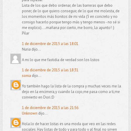
Lista de los que debo ordenar, de las barreras que debo
poner, de lo que quiero conseguir, de lo que me molesta, de
los momentos más bonitos de mi vida (5 en concreto y no
consigo hacerlo porque tengo más y tengo menos - no sé si
me explico)....mañana por cierto, me borro, Lo apunto! :)
Pilar
1 de diciembre de 2015 a las 18:01
Nuria dijo...
A mi lo que me fastidia de verdad son los listos
1 de diciembre de 2015 a las 18:31
sonia
dijo...
Yo también hago la lista de la compra y muchas veces me la
dejo en la encimera,y cuando la cojo,me pasa como a ti,me
convierto en Dori.:D
1 de diciembre de 2015 a las 21:56
Unknown
dijo...
Hola.lo de hacer listas es una moda que veo en las redes
sociales. Hay listas de todo y para todo y al final no sirven