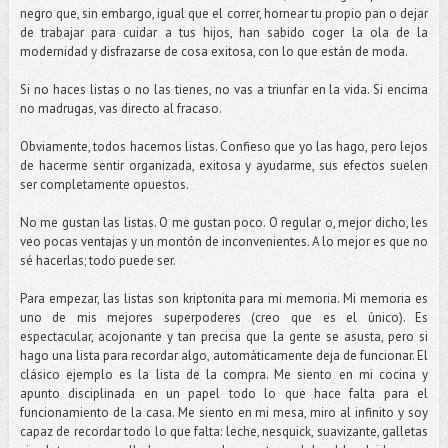
negro que, sin embargo, igual que el correr, hornear tu propio pan o dejar
de trabajar para cuidar a tus hijos, han sabido coger la ola de la
modernidad y disfrazarse de cosa exitosa, con lo que están de moda.
Si no haces listas o no las tienes, no vas a triunfar en la vida. Si encima
no madrugas, vas directo al fracaso.
Obviamente, todos hacemos listas. Confieso que yo las hago, pero lejos
de hacerme sentir organizada, exitosa y ayudarme, sus efectos suelen
ser completamente opuestos.
No me gustan las listas. O me gustan poco. O regular o, mejor dicho, les
veo pocas ventajas y un montón de inconvenientes. A lo mejor es que no
sé hacerlas; todo puede ser.
Para empezar, las listas son kriptonita para mi memoria. Mi memoria es
uno de mis mejores superpoderes (creo que es el único). Es
espectacular, acojonante y tan precisa que la gente se asusta, pero si
hago una lista para recordar algo, automáticamente deja de funcionar. El
clásico ejemplo es la lista de la compra. Me siento en mi cocina y
apunto disciplinada en un papel todo lo que hace falta para el
funcionamiento de la casa. Me siento en mi mesa, miro al infinito y soy
capaz de recordar todo lo que falta: leche, nesquick, suavizante, galletas