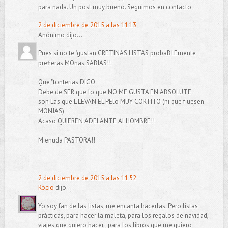
para nada. Un post muy bueno. Seguimos en contacto
2 de diciembre de 2015 a las 11:13
Anónimo dijo...
Pues si no te "gustan CRETINAS LISTAS probaBLEmente
prefieras MOnas.SABIAS!!
Que "tonterias DIGO
Debe de SER que lo que NO ME GUSTA EN ABSOLUTE
son Las que L LEVAN EL PElo MUY CORTITO (ni que f uesen
MONJAS)
Acaso QUIEREN ADELANTE Al HOMBRE!!
M enuda PASTORA!!
2 de diciembre de 2015 a las 11:52
Rocio
dijo...
Yo soy fan de las listas, me encanta hacerlas. Pero listas
prácticas, para hacer la maleta, para los regalos de navidad,
viajes que quiero hacer,, para los libros que me quiero