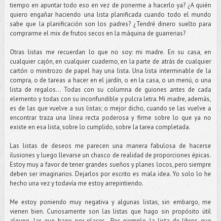
tiempo en apuntar todo eso en vez de ponerme a hacerlo ya? ¿A quién
quiero engañar haciendo una lista planificada cuando todo el mundo
sabe que la planificación son los padres? ¿Tendré dinero suelto para
comprarme el mix de frutos secos en la máquina de guarrerias?
Otras listas me recuerdan lo que no soy: mi madre. En su casa, en
cualquier cajón, en cualquier cuaderno, en la parte de atrás de cualquier
cartón o minitrozo de papel hay una lista. Una lista interminable de la
compra, o de tareas a hacer en el jardín, o en la casa, o un menú, o una
lista de regalos... Todas con su columna de guiones antes de cada
elemento y todas con su inconfundible y pulcra letra. Mi madre, además,
es de las que vuelve a sus listas; o mejor dicho, cuando se las vuelve a
encontrar traza una línea recta poderosa y firme sobre lo que ya no
existe en esa lista, sobre lo cumplido, sobre la tarea completada.
Las listas de deseos me parecen una manera fabulosa de hacerse
ilusiones y luego llevarse un chasco de realidad de proporciones épicas.
Estoy muy a favor de tener grandes sueños y planes locos, pero siempre
deben ser imaginarios. Dejarlos por escrito es mala idea. Yo solo lo he
hecho una vez y todavía me estoy arrepintiendo.
Me estoy poniendo muy negativa y algunas listas, sin embargo, me
vienen bien. Curiosamente son las listas que hago sin propósito útil
alguno, las que hago por placer. Por ejemplo, la lista de libros que