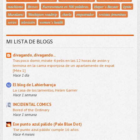
machismo
Breves
Fuerteventura en 500 palabras.
Haper´s Bazaar
Ignite
Murakami
Washigton roadtrip
charla
empotrador
revistas femeninas
series
televisión
women´s health
MI LISTA DE BLOGS
divagando, divagando...
Tras poco domir, mírate 4 pelis en las 12 horas de avión y
termina en la cama esponjosa de un apartamento de expat
[Méx 1]
Hace 1 día
El blog de Lahierbaroja
La casa de los lamentos, Helen Garner
Hace 1 semana
INCIDENTAL COMICS
Bored of the Ordinary
Hace 1 semana
Ese punto azul pálido (Pale Blue Dot)
'Ese punto azul pálido' cumple 16 años
Hace 4 meses