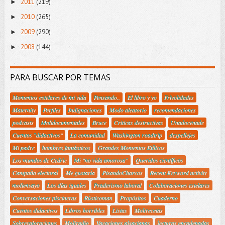
2011
(219)
►
2010
(265)
►
2009
(290)
►
2008
(144)
►
PARA BUSCAR POR TEMAS
Momentos estelares de mi vida
Pensando..
El libro y yo
Frivolidades
Maternity
Perfiles
Indignaciones
Modo aleatorio
recomendaciones
podcasts
Molidocumentales
Bruce
Criticas destructivas
Unadocenade
Cuentos "didactivos"
La comunidad
Washington roadtrip
despellejes
Mi padre
hombres fantásticos
Grandes Momentos Etílicos
Los mundos de Cedric
Mi "no vida amorosa"
Queridos científicos
Campaña electoral
Me gustaría
PisandoCharcos
Recent Keyword activity
moliensayo
Los días iguales
Praderismo laboral
Colaboraciones estelares
Conversaciones piscineras
Rústicoman
Propósitos
Cuaderno
Cuentos didactivos
Libros horribles
Listas
Molirecetas
Sobrevaloraciones
Moliradio
Vacaciones alsacianas
lecturas encadenadas