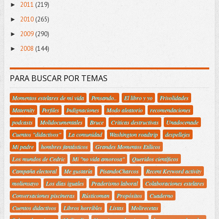
2011
(219)
►
2010
(265)
►
2009
(290)
►
2008
(144)
►
PARA BUSCAR POR TEMAS
Momentos estelares de mi vida
Pensando..
El libro y yo
Frivolidades
Maternity
Perfiles
Indignaciones
Modo aleatorio
recomendaciones
podcasts
Molidocumentales
Bruce
Criticas destructivas
Unadocenade
Cuentos "didactivos"
La comunidad
Washington roadtrip
despellejes
Mi padre
hombres fantásticos
Grandes Momentos Etílicos
Los mundos de Cedric
Mi "no vida amorosa"
Queridos científicos
Campaña electoral
Me gustaría
PisandoCharcos
Recent Keyword activity
moliensayo
Los días iguales
Praderismo laboral
Colaboraciones estelares
Conversaciones piscineras
Rústicoman
Propósitos
Cuaderno
Cuentos didactivos
Libros horribles
Listas
Molirecetas