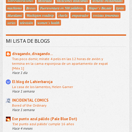
Sobrevaloraciones
Moliradio
Vacaciones alsacianas
lecturas encadenadas
machismo
Breves
Fuerteventura en 500 palabras.
Haper´s Bazaar
Ignite
Murakami
Washigton roadtrip
charla
empotrador
revistas femeninas
series
televisión
women´s health
MI LISTA DE BLOGS
divagando, divagando...
Tras poco domir, mírate 4 pelis en las 12 horas de avión y
termina en la cama esponjosa de un apartamento de expat
[Méx 1]
Hace 1 día
El blog de Lahierbaroja
La casa de los lamentos, Helen Garner
Hace 1 semana
INCIDENTAL COMICS
Bored of the Ordinary
Hace 1 semana
Ese punto azul pálido (Pale Blue Dot)
'Ese punto azul pálido' cumple 16 años
Hace 4 meses