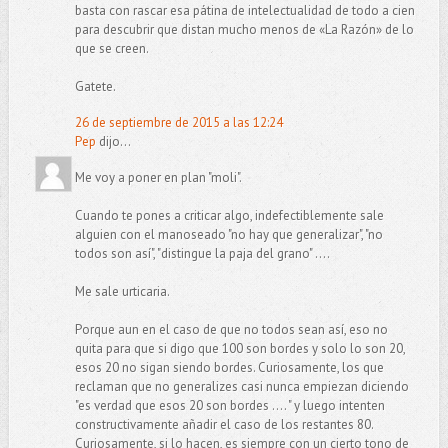
basta con rascar esa pátina de intelectualidad de todo a cien
para descubrir que distan mucho menos de «La Razón» de lo
que se creen.
Gatete.
26 de septiembre de 2015 a las 12:24
Pep
dijo...
Me voy a poner en plan "moli".
Cuando te pones a criticar algo, indefectiblemente sale
alguien con el manoseado "no hay que generalizar", "no
todos son así", "distingue la paja del grano" ....
Me sale urticaria.
Porque aun en el caso de que no todos sean así, eso no
quita para que si digo que 100 son bordes y solo lo son 20,
esos 20 no sigan siendo bordes. Curiosamente, los que
reclaman que no generalizes casi nunca empiezan diciendo
"es verdad que esos 20 son bordes .... " y luego intenten
constructivamente añadir el caso de los restantes 80.
Curiosamente, si lo hacen, es siempre con un cierto tono de