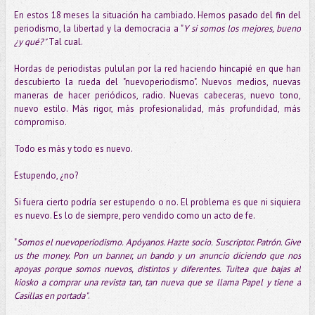
En estos 18 meses la situación ha cambiado. Hemos pasado del fin del
periodismo, la libertad y la democracia a "
Y si somos los mejores, bueno
¿y qué?"
Tal cual.
Hordas de periodistas pululan por la red haciendo hincapié en que han
descubierto la rueda del "nuevoperiodismo". Nuevos medios, nuevas
maneras de hacer periódicos, radio. Nuevas cabeceras, nuevo tono,
nuevo estilo. Más rigor, más profesionalidad, más profundidad, más
compromiso.
Todo es más y todo es nuevo.
Estupendo, ¿no?
Si fuera cierto podría ser estupendo o no. El problema es que ni siquiera
es nuevo. Es lo de siempre, pero vendido como un acto de fe.
"
Somos el nuevoperiodismo. Apóyanos. Hazte socio. Suscriptor. Patrón. Give
us the money. Pon un banner, un bando y un anuncio diciendo que nos
apoyas porque somos nuevos, distintos y diferentes. Tuitea que bajas al
kiosko a comprar una revista tan, tan nueva que se llama Papel y tiene a
Casillas en portada"
.