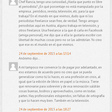
Chef Rancia, tengo una curiosidad.¿Hasta que punto es libre
el periodista? ¿En qué porcentaje no está manipulado por la
empresa , periódico, revista, televisión, etc. para la que
trabaja? En el mundo en que vivimos, dudo que ni los
periodistas freelance sean free, de verdad. Tengo amigos
periodistas aquí en Austria, alguno trabaja en televisión, y
otros freelance. Una freelance a la que di caña en Facebook
(amiga personal), me dijo que a ella le gustaría escribir con
libertad de muchas cosas pero no se las admitirían. Yo creo
que ese es el mundo en el que vivimos.
24 de septiembre de 2015 a las 15:14
Anónimo dijo...
A mí tampoco me convence lo de pagar por adelantado, en
eso estamos de acuerdo pero no creo que se pueda
generalizar como tú lo haces, es una profesión en crisis, al
igual que la edición de libros en papel o la música. Tiene
que renovarse para sobrevivir y de esa renovación saldrán
cosas buenas, bodrios y aprovechados, como en todas
partes. Hay profesionales estupendos, sin faltas de ortografía
y que lo hacen muy bien. También en la televisión.
24 de septiembre de 2015 a las 18:27