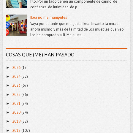
filo. Por un lado tienen un componente de cariño, de
confianza, de intimidad, de p...
Ikea no me manipules
Vaya por delante que me gusta Ikea. Levanto la mirada
ahora mismo y más de la mitad de los muebles que veo
los he comprado allí. Me gusta...
COSAS QUE (ME) HAN PASADO
2026
(1)
►
2024
(22)
►
2023
(67)
►
2022
(86)
►
2021
(84)
►
2020
(84)
►
2019
(82)
►
2018
(107)
►