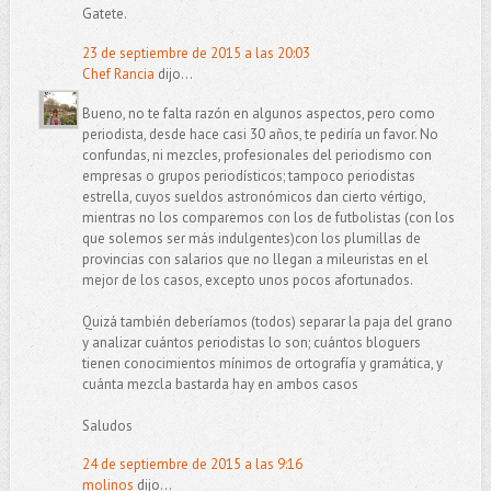
Gatete.
23 de septiembre de 2015 a las 20:03
Chef Rancia
dijo...
Bueno, no te falta razón en algunos aspectos, pero como
periodista, desde hace casi 30 años, te pediría un favor. No
confundas, ni mezcles, profesionales del periodismo con
empresas o grupos periodísticos; tampoco periodistas
estrella, cuyos sueldos astronómicos dan cierto vértigo,
mientras no los comparemos con los de futbolistas (con los
que solemos ser más indulgentes)con los plumillas de
provincias con salarios que no llegan a mileuristas en el
mejor de los casos, excepto unos pocos afortunados.
Quizá también deberíamos (todos) separar la paja del grano
y analizar cuántos periodistas lo son; cuántos bloguers
tienen conocimientos mínimos de ortografía y gramática, y
cuánta mezcla bastarda hay en ambos casos
Saludos
24 de septiembre de 2015 a las 9:16
molinos
dijo...