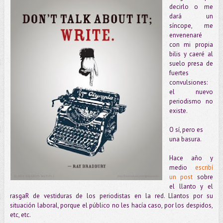
decirlo o me
dará un
síncope, me
envenenaré
con mi propia
bilis y caeré al
suelo presa de
fuertes
convulsiones:
el nuevo
periodismo no
existe.
O sí, pero es
una basura.
Hace año y
medio
escribí
un post
sobre
el llanto y el
rasgaR de vestiduras de los periodistas en la red. Llantos por su
situación laboral, porque el público no les hacía caso, por los despidos,
etc, etc.