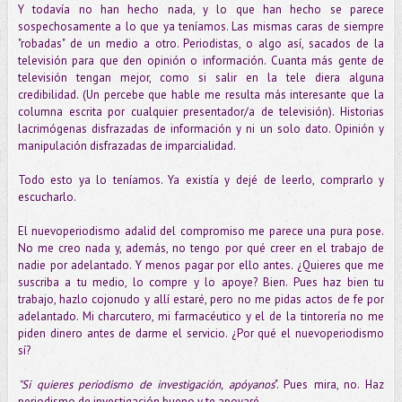
Y todavía no han hecho nada, y lo que han hecho se parece
sospechosamente a lo que ya teníamos. Las mismas caras de siempre
"robadas" de un medio a otro. Periodistas, o algo así, sacados de la
televisión para que den opinión o información. Cuanta más gente de
televisión tengan mejor, como si salir en la tele diera alguna
credibilidad. (Un percebe que hable me resulta más interesante que la
columna escrita por cualquier presentador/a de televisión). Historias
lacrimógenas disfrazadas de información y ni un solo dato. Opinión y
manipulación disfrazadas de imparcialidad.
Todo esto ya lo teníamos. Ya existía y dejé de leerlo, comprarlo y
escucharlo.
El nuevoperiodismo adalid del compromiso me parece una pura pose.
No me creo nada y, además, no tengo por qué creer en el trabajo de
nadie por adelantado. Y menos pagar por ello antes. ¿Quieres que me
suscriba a tu medio, lo compre y lo apoye? Bien. Pues haz bien tu
trabajo, hazlo cojonudo y allí estaré, pero no me pidas actos de fe por
adelantado. Mi charcutero, mi farmacéutico y el de la tintorería no me
piden dinero antes de darme el servicio. ¿Por qué el nuevoperiodismo
sí?
"Si quieres periodismo de investigación, apóyanos
". Pues mira, no. Haz
periodismo de investigación bueno y te apoyaré.