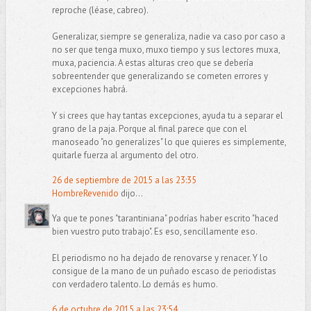
reproche (léase, cabreo).
Generalizar, siempre se generaliza, nadie va caso por caso a
no ser que tenga muxo, muxo tiempo y sus lectores muxa,
muxa, paciencia. A estas alturas creo que se debería
sobreentender que generalizando se cometen errores y
excepciones habrá.
Y si crees que hay tantas excepciones, ayuda tu a separar el
grano de la paja. Porque al final parece que con el
manoseado "no generalizes" lo que quieres es simplemente,
quitarle fuerza al argumento del otro.
26 de septiembre de 2015 a las 23:35
HombreRevenido
dijo...
Ya que te pones "tarantiniana" podrías haber escrito "haced
bien vuestro puto trabajo". Es eso, sencillamente eso.
El periodismo no ha dejado de renovarse y renacer. Y lo
consigue de la mano de un puñado escaso de periodistas
con verdadero talento. Lo demás es humo.
6 de octubre de 2015 a las 23:54