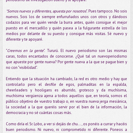
"Somos nuevos y diferentes, apuesta por nosotros
". Pues tampoco. No sois
nuevos. Sois los de siempre enfurruñados unos con otros y dándoos
codazos para ver quién vende la burra antes, quién consigue el mejor
puesto en el mercadillo y quién pasea a la fulgurante estrella de los
medios por delante de su puesto y consigue más visitas. Sé nuevo y
diferente y te apoyaré.
"
Creemos en la gente
". Tururú. El nuevo periodismo son las mismas
caras, todos encantados de conocerse. ¿Qué tal un nuevoperiodismo
que apueste por gente nueva? Por gente nueva a la que se pague bien y
no con "visibilidad".
Entiendo que la situación ha cambiado, la red es otro medio y hay que
controlarlo pero el desfile de egos, palmaditas en la espalda,
cheerleaders y hooligans es aburrido, grotesco y da muchísima,
muchísima vergüenza ajena a todos aquellos que, en teoría, somos el
público objetivo de vuestro trabajo o, en vuestra nueva jerga mesiánica,
la sociedad a la que queréis servir por el bien de la información, la
democracia y no sé cuántas cosas más.
Como diría el Sr. Lobo, a ver si dejáis de chu... , os ponéis a currar y hacéis
buen periodismo. Ni nuevo, ni comprometido ni diferente. Poneos a