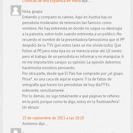
Crónicas de una Española en Viena
dijo...
Hola, guapa:
Entiendo y comparto tu cabreo. Aquí en Austria hay un
periodista moderador de televisión tan famoso como
vomitivo. No hay entrevista en donde no saque su ideología
a la palestra, sobre todo cuando entrevista a un político. No
recuerdo el nombre de la presentadora famosísima que el PP
despidió de la TV1 (por estos lares se me olvida todo). Que
follen al PP, pero esta tipa no se merecía estar ahí. LO siento
pero el trabajo de un periodista es informar y no manipular. A
mí me importa tres carajos su opinión. La opinión debemos
hacérnosla nosotros pensando.
Por otra parte, desde que El País fue comprado por ¿el grupo
Prisa? , es una caca de aquí te espero. Y la de faltas de
ortografía que hacen los periodistas de hoy día??? Es
indecente, sencillamente.
Por lo demás, no sigo totalmente a qué páginas te refieres
en tu post, porque como te digo, estoy en la "Austriaesfera".
Un abrazo
23 de septiembre de 2015 a las 18:20
Anónimo dijo...