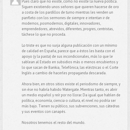
Pues claro que no existe, como no existe la nueva política.
Siguen existiendo unos señores que quieren hacerse de oro
a costa de los pardillos de turno mientras les venden un
panfleto con los sermones de siempre e intentan ir de
modernos, posmodernos, digitales, innovadores,
emprendedores, atrevidos, diferentes, progres, centristas,
táchese lo que no proceda.
Lo triste es que no surja alguna publicación con un mínimo
de calidad en España, parece que a éstos les basta con el
apoyo (y la pasta) de sus incondicionales, más lo que le
sablean al Estado en subsidios más o menos encubiertos y
lo que sacan de Bankia, Telefónica, las eléctricas o el Corte
Inglés a cambio de hacerles propaganda descarada.
Ahora bien, en otros sitios existe el periodismo de siempre, y
sin ése no habría habido Watergate. Mientras tanto, es abrir
un medio español y reír por no llorar. Da igual que hablen de
política, economía, ciencia o cultura, el nivel no podría ser
más bajo. Tienen su público, sus subvenciones, sus cátedras
y sus eventos con canapés.
Nosotros tenemos el resto del mundo.