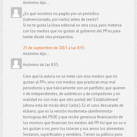
Anónimo dijo...
¿Es que vosotros no pagáis por un periódico
(subvencionado, por cierto) antes de leerlo?
Si no te gusta la línea editorial es otra cosa, pero meterse
con los medios que no gustan al gobierno del PP es para
leerte desde otra prespectiva.
25 de septiembre de 2015 a las 8:55
Anónimo dijo...
Anónimo de las 8:55,
Creo que la autora no se mete con «los medios que no
gustan al PP», sino con medios que practican muy mal
periodismo y que básicamente son un panfleto; que quieren
ir de independientes, de auténticos y de rompedores y en
realidad no son más que otro puntal del 'Establishment'
(ahora está de moda decir 'casta'). Es el caso descarado de
eldiario, que es la versión moderneta-überfeminista-
tecnoguay del PSOE y que recibe generosa financiación de
los mismos que financian los medios del PP. Así que no se si
les gustan o no, pero los toleran y sus amos los alimentan.
Sectarios, superficiales y vendidos. Tienen su público pero