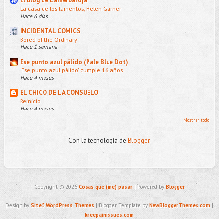
El blog de Lahierbaroja
La casa de los lamentos, Helen Garner
Hace 6 días
INCIDENTAL COMICS
Bored of the Ordinary
Hace 1 semana
Ese punto azul pálido (Pale Blue Dot)
'Ese punto azul pálido' cumple 16 años
Hace 4 meses
EL CHICO DE LA CONSUELO
Reinicio
Hace 4 meses
Mostrar todo
Con la tecnología de
Blogger
.
Copyright ©
2026
Cosas que (me) pasan
| Powered by
Blogger
Design by
Site5 WordPress Themes
| Blogger Template by
NewBloggerThemes.com
|
kneepainissues.com