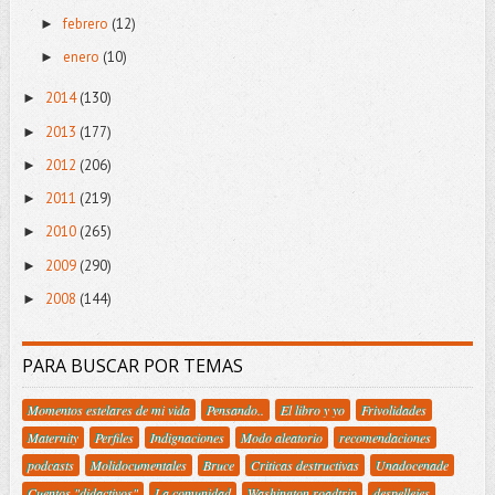
febrero
(12)
►
enero
(10)
►
2014
(130)
►
2013
(177)
►
2012
(206)
►
2011
(219)
►
2010
(265)
►
2009
(290)
►
2008
(144)
►
PARA BUSCAR POR TEMAS
Momentos estelares de mi vida
Pensando..
El libro y yo
Frivolidades
Maternity
Perfiles
Indignaciones
Modo aleatorio
recomendaciones
podcasts
Molidocumentales
Bruce
Criticas destructivas
Unadocenade
Cuentos "didactivos"
La comunidad
Washington roadtrip
despellejes