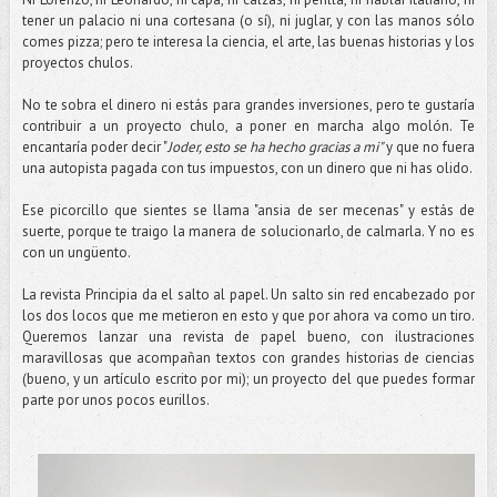
tener un palacio ni una cortesana (o sí), ni juglar, y con las manos sólo
comes pizza; pero te interesa la ciencia, el arte, las buenas historias y los
proyectos chulos.
No te sobra el dinero ni estás para grandes inversiones, pero te gustaría
contribuir a un proyecto chulo, a poner en marcha algo molón. Te
encantaría poder decir "
Joder, esto se ha hecho gracias a mi"
y que no fuera
una autopista pagada con tus impuestos, con un dinero que ni has olido.
Ese picorcillo que sientes se llama "ansia de ser mecenas" y estás de
suerte, porque te traigo la manera de solucionarlo, de calmarla. Y no es
con un ungüento.
La revista Principia da el salto al papel. Un salto sin red encabezado por
los dos locos que me metieron en esto y que por ahora va como un tiro.
Queremos lanzar una revista de papel bueno, con ilustraciones
maravillosas que acompañan textos con grandes historias de ciencias
(bueno, y un artículo escrito por mi); un proyecto del que puedes formar
parte por unos pocos eurillos.