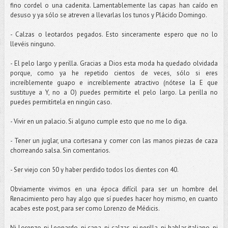
fino cordel o una cadenita. Lamentablemente las capas han caído en
desuso y ya sólo se atreven a llevarlas los tunos y Plácido Domingo.
- Calzas o leotardos pegados. Esto sinceramente espero que no lo
llevéis ninguno.
- El pelo largo y perilla. Gracias a Dios esta moda ha quedado olvidada
porque, como ya he repetido cientos de veces, sólo si eres
increíblemente guapo e increíblemente atractivo (nótese la E que
sustituye a Y, no a O) puedes permitirte el pelo largo. La perilla no
puedes permitírtela en ningún caso.
- Vivir en un palacio. Si alguno cumple esto que no me lo diga.
- Tener un juglar, una cortesana y comer con las manos piezas de caza
chorreando salsa. Sin comentarios.
- Ser viejo con 50 y haber perdido todos los dientes con 40.
Obviamente vivimos en una época difícil para ser un hombre del
Renacimiento pero hay algo que sí puedes hacer hoy mismo, en cuanto
acabes este post, para ser como Lorenzo de Médicis.
Ni Lorenzo, ni Leonardo, ni capa, ni calzas, ni perilla, ni hablar italiano, ni