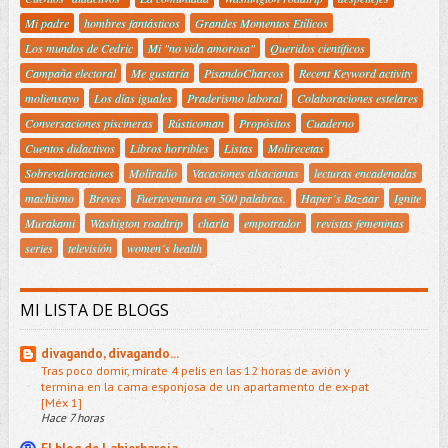
Mi padre
hombres fantásticos
Grandes Momentos Etílicos
Los mundos de Cedric
Mi "no vida amorosa"
Queridos científicos
Campaña electoral
Me gustaría
PisandoCharcos
Recent Keyword activity
moliensayo
Los días iguales
Praderismo laboral
Colaboraciones estelares
Conversaciones piscineras
Rústicoman
Propósitos
Cuaderno
Cuentos didactivos
Libros horribles
Listas
Molirecetas
Sobrevaloraciones
Moliradio
Vacaciones alsacianas
lecturas encadenadas
machismo
Breves
Fuerteventura en 500 palabras.
Haper´s Bazaar
Ignite
Murakami
Washigton roadtrip
charla
empotrador
revistas femeninas
series
televisión
women´s health
MI LISTA DE BLOGS
divagando, divagando...
Tras poco domir, mírate 4 pelis en las 12 horas de avión y
termina en la cama esponjosa de un apartamento de ex-pat
[Méx 1]
Hace 7 horas