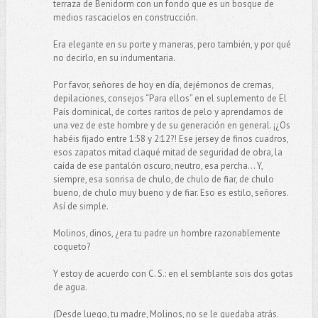
terraza de Benidorm con un fondo que es un bosque de
medios rascacielos en construcción.
Era elegante en su porte y maneras, pero también, y por qué
no decirlo, en su indumentaria.
Por favor, señores de hoy en día, dejémonos de cremas,
depilaciones, consejos “Para ellos” en el suplemento de El
País dominical, de cortes raritos de pelo y aprendamos de
una vez de este hombre y de su generación en general. ¡¿Os
habéis fijado entre 1:58 y 2:12?! Ese jersey de finos cuadros,
esos zapatos mitad claqué mitad de seguridad de obra, la
caída de ese pantalón oscuro, neutro, esa percha… Y,
siempre, esa sonrisa de chulo, de chulo de fiar, de chulo
bueno, de chulo muy bueno y de fiar. Eso es estilo, señores.
Así de simple.
Molinos, dinos, ¿era tu padre un hombre razonablemente
coqueto?
Y estoy de acuerdo con C. S.: en el semblante sois dos gotas
de agua.
(Desde luego, tu madre, Molinos, no se le quedaba atrás.