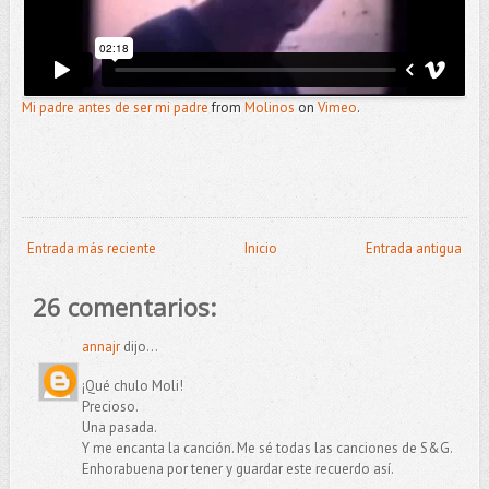
Mi padre antes de ser mi padre
from
Molinos
on
Vimeo
.
Entrada más reciente
Inicio
Entrada antigua
26 comentarios:
annajr
dijo...
¡Qué chulo Moli!
Precioso.
Una pasada.
Y me encanta la canción. Me sé todas las canciones de S&G.
Enhorabuena por tener y guardar este recuerdo así.