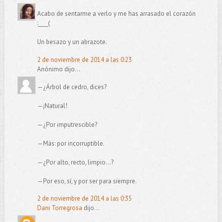
Acabo de sentarme a verlo y me has arrasado el corazón
:____(
Un besazo y un abrazote.
2 de noviembre de 2014 a las 0:23
Anónimo dijo...
—¿Árbol de cedro, dices?
—¡Natural!
—¿Por imputrescible?
—Más: por incorruptible.
—¿Por alto, recto, limpio...?
—Por eso, sí, y por ser para siempre.
2 de noviembre de 2014 a las 0:35
Dani Torregrosa
dijo...