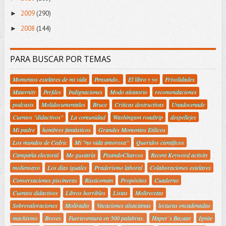
2009
(290)
►
2008
(144)
►
PARA BUSCAR POR TEMAS
Momentos estelares de mi vida
Pensando..
El libro y yo
Frivolidades
Maternity
Perfiles
Indignaciones
Modo aleatorio
recomendaciones
podcasts
Molidocumentales
Bruce
Criticas destructivas
Unadocenade
Cuentos "didactivos"
La comunidad
Washington roadtrip
despellejes
Mi padre
hombres fantásticos
Grandes Momentos Etílicos
Los mundos de Cedric
Mi "no vida amorosa"
Queridos científicos
Campaña electoral
Me gustaría
PisandoCharcos
Recent Keyword activity
moliensayo
Los días iguales
Praderismo laboral
Colaboraciones estelares
Conversaciones piscineras
Rústicoman
Propósitos
Cuaderno
Cuentos didactivos
Libros horribles
Listas
Molirecetas
Sobrevaloraciones
Moliradio
Vacaciones alsacianas
lecturas encadenadas
machismo
Breves
Fuerteventura en 500 palabras.
Haper´s Bazaar
Ignite