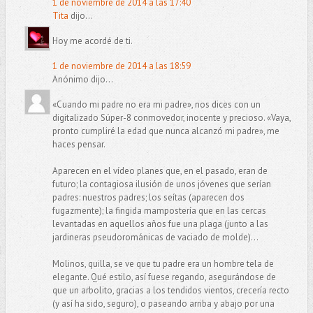
1 de noviembre de 2014 a las 17:40
Tita
dijo...
Hoy me acordé de ti.
1 de noviembre de 2014 a las 18:59
Anónimo dijo...
«Cuando mi padre no era mi padre», nos dices con un
digitalizado Súper-8 conmovedor, inocente y precioso. «Vaya,
pronto cumpliré la edad que nunca alcanzó mi padre», me
haces pensar.
Aparecen en el vídeo planes que, en el pasado, eran de
futuro; la contagiosa ilusión de unos jóvenes que serían
padres: nuestros padres; los seítas (aparecen dos
fugazmente); la fingida mampostería que en las cercas
levantadas en aquellos años fue una plaga (junto a las
jardineras pseudorománicas de vaciado de molde)…
Molinos, quilla, se ve que tu padre era un hombre tela de
elegante. Qué estilo, así fuese regando, asegurándose de
que un arbolito, gracias a los tendidos vientos, crecería recto
(y así ha sido, seguro), o paseando arriba y abajo por una