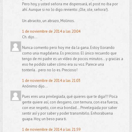
Pero hoy, y usted señora me dispensará, el post no iba por
ahí. Aunque si no lo digo reviento: ¡Ole, ole, señora!).
Un abracito, un abrazo, Molinos.
1 de noviembre de 2014 a las 20:04
Ch. dijo...
Nunca comento pero hoy me da la gana. Estoy llorando
como una magdalena. Es precioso. El único recuerdo que
tengo de mi padre es un vídeo de pocos minutos...y gracias a
eso he podido saber cómo era su voz. Parece una
tontería...pero no lo es. Precioso!
1 de noviembre de 2014 a las 21:03
Anónimo dijo...
Pues eres una privilegiada, qué quieres que te diga!!! Poca
gente quiere así, con desgarro, con ternura, con esa fuerza,
con ese respeto, con esa bondad... Privelegiada por saber
sentir así y por saber y poder transmitirlo. Enhorabuena
guapa. Hoy, un beso para ti.
1 de noviembre de 2014 a las 21:59