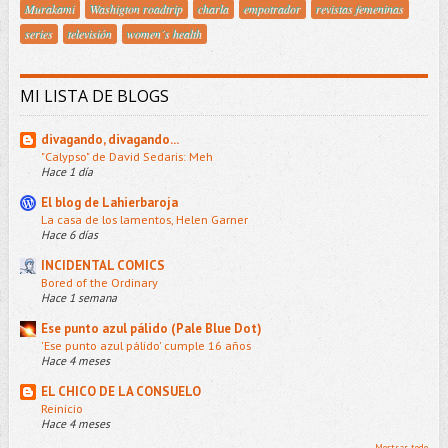
Murakami
Washigton roadtrip
charla
empotrador
revistas femeninas
series
televisión
women´s health
MI LISTA DE BLOGS
divagando, divagando...
"Calypso" de David Sedaris: Meh
Hace 1 día
El blog de Lahierbaroja
La casa de los lamentos, Helen Garner
Hace 6 días
INCIDENTAL COMICS
Bored of the Ordinary
Hace 1 semana
Ese punto azul pálido (Pale Blue Dot)
'Ese punto azul pálido' cumple 16 años
Hace 4 meses
EL CHICO DE LA CONSUELO
Reinicio
Hace 4 meses
Mostrar todo