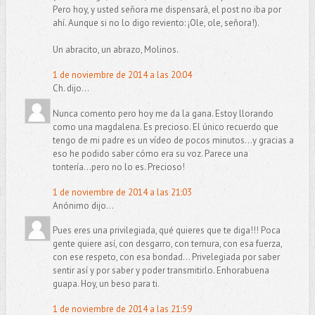
Pero hoy, y usted señora me dispensará, el post no iba por
ahí. Aunque si no lo digo reviento: ¡Ole, ole, señora!).
Un abracito, un abrazo, Molinos.
1 de noviembre de 2014 a las 20:04
Ch. dijo...
Nunca comento pero hoy me da la gana. Estoy llorando
como una magdalena. Es precioso. El único recuerdo que
tengo de mi padre es un vídeo de pocos minutos...y gracias a
eso he podido saber cómo era su voz. Parece una
tontería...pero no lo es. Precioso!
1 de noviembre de 2014 a las 21:03
Anónimo dijo...
Pues eres una privilegiada, qué quieres que te diga!!! Poca
gente quiere así, con desgarro, con ternura, con esa fuerza,
con ese respeto, con esa bondad... Privelegiada por saber
sentir así y por saber y poder transmitirlo. Enhorabuena
guapa. Hoy, un beso para ti.
1 de noviembre de 2014 a las 21:59