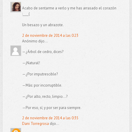
Acabo de sentarme a verlo y me has arrasado el corazón
:____(
Un besazo y un abrazote.
2 de noviembre de 2014 a las 0:23
Anónimo dijo...
—¿Árbol de cedro, dices?
—¡Natural!
—¿Por imputrescible?
—Más: por incorruptible.
—¿Por alto, recto, limpio...?
—Por eso, sí, y por ser para siempre.
2 de noviembre de 2014 a las 0:35
Dani Torregrosa
dijo...