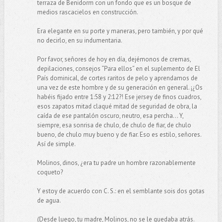
terraza de Benidorm con un fondo que es un bosque de
medios rascacielos en construcción.
Era elegante en su porte y maneras, pero también, y por qué
no decirlo, en su indumentaria.
Por favor, señores de hoy en día, dejémonos de cremas,
depilaciones, consejos “Para ellos” en el suplemento de El
País dominical, de cortes raritos de pelo y aprendamos de
una vez de este hombre y de su generación en general. ¡¿Os
habéis fijado entre 1:58 y 2:12?! Ese jersey de finos cuadros,
esos zapatos mitad claqué mitad de seguridad de obra, la
caída de ese pantalón oscuro, neutro, esa percha… Y,
siempre, esa sonrisa de chulo, de chulo de fiar, de chulo
bueno, de chulo muy bueno y de fiar. Eso es estilo, señores.
Así de simple.
Molinos, dinos, ¿era tu padre un hombre razonablemente
coqueto?
Y estoy de acuerdo con C. S.: en el semblante sois dos gotas
de agua.
(Desde luego, tu madre, Molinos, no se le quedaba atrás.