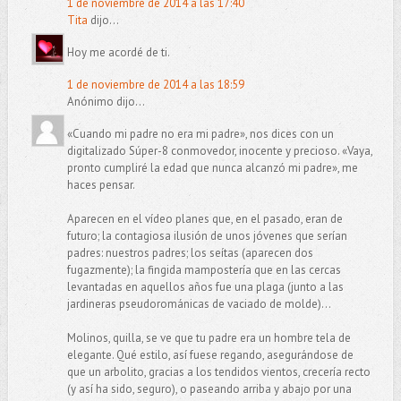
1 de noviembre de 2014 a las 17:40
Tita
dijo...
Hoy me acordé de ti.
1 de noviembre de 2014 a las 18:59
Anónimo dijo...
«Cuando mi padre no era mi padre», nos dices con un
digitalizado Súper-8 conmovedor, inocente y precioso. «Vaya,
pronto cumpliré la edad que nunca alcanzó mi padre», me
haces pensar.
Aparecen en el vídeo planes que, en el pasado, eran de
futuro; la contagiosa ilusión de unos jóvenes que serían
padres: nuestros padres; los seítas (aparecen dos
fugazmente); la fingida mampostería que en las cercas
levantadas en aquellos años fue una plaga (junto a las
jardineras pseudorománicas de vaciado de molde)…
Molinos, quilla, se ve que tu padre era un hombre tela de
elegante. Qué estilo, así fuese regando, asegurándose de
que un arbolito, gracias a los tendidos vientos, crecería recto
(y así ha sido, seguro), o paseando arriba y abajo por una