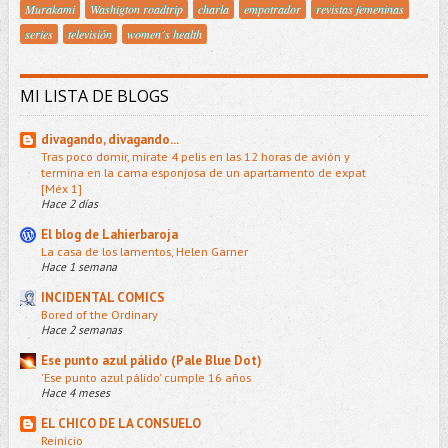
Murakami
Washigton roadtrip
charla
empotrador
revistas femeninas
series
televisión
women´s health
MI LISTA DE BLOGS
divagando, divagando...
Tras poco domir, mírate 4 pelis en las 12 horas de avión y
termina en la cama esponjosa de un apartamento de expat
[Méx 1]
Hace 2 días
El blog de Lahierbaroja
La casa de los lamentos, Helen Garner
Hace 1 semana
INCIDENTAL COMICS
Bored of the Ordinary
Hace 2 semanas
Ese punto azul pálido (Pale Blue Dot)
'Ese punto azul pálido' cumple 16 años
Hace 4 meses
EL CHICO DE LA CONSUELO
Reinicio