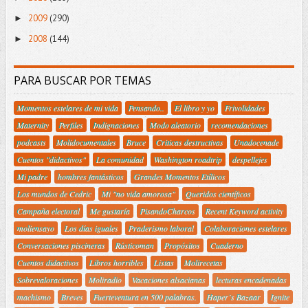
2009
(290)
►
2008
(144)
►
PARA BUSCAR POR TEMAS
Momentos estelares de mi vida
Pensando..
El libro y yo
Frivolidades
Maternity
Perfiles
Indignaciones
Modo aleatorio
recomendaciones
podcasts
Molidocumentales
Bruce
Criticas destructivas
Unadocenade
Cuentos "didactivos"
La comunidad
Washington roadtrip
despellejes
Mi padre
hombres fantásticos
Grandes Momentos Etílicos
Los mundos de Cedric
Mi "no vida amorosa"
Queridos científicos
Campaña electoral
Me gustaría
PisandoCharcos
Recent Keyword activity
moliensayo
Los días iguales
Praderismo laboral
Colaboraciones estelares
Conversaciones piscineras
Rústicoman
Propósitos
Cuaderno
Cuentos didactivos
Libros horribles
Listas
Molirecetas
Sobrevaloraciones
Moliradio
Vacaciones alsacianas
lecturas encadenadas
machismo
Breves
Fuerteventura en 500 palabras.
Haper´s Bazaar
Ignite