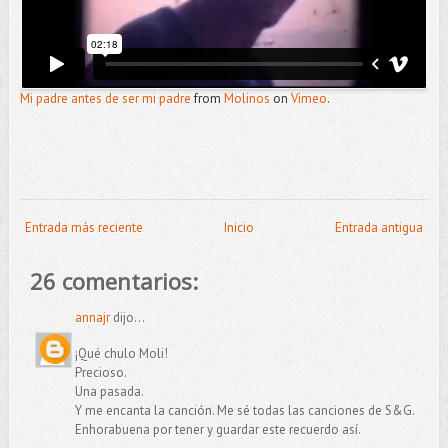
Mi padre antes de ser mi padre
from
Molinos
on
Vimeo
.
Entrada más reciente
Inicio
Entrada antigua
26 comentarios:
annajr
dijo...
¡Qué chulo Moli!
Precioso.
Una pasada.
Y me encanta la canción. Me sé todas las canciones de S&G.
Enhorabuena por tener y guardar este recuerdo así.