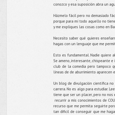
conozco y esa suposición abra un agu
Házmelo fácil pero no demasiado fáci
porque para mí todo aquello no tien
y me expliques las cosas como en Bar
Necesito saber qué quieres enseñarm
hagas con un lenguaje que me permi
Esto es fundamental. Nadie quiere abu
Se ameno, interesante, chispeante e 
club de la comedia pero tampoco qu
líneas de de aburrimiento aparecen e
Un blog de divulgación científica no 
carrera. No es algo para estudiar. Lee
tiene que ser un placer, pero no nos 
recurrir a mis conocimientos de COU 
recurso que me permita seguirte porq
tan dificil de conseguir que me hag