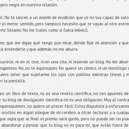
jero negro en nuestra relación.
l. No te lances a un alarde de erudición que yo no soy capaz de valo
e el menor sentido, pero tampoco necesito que te vayas al otro extr
rio Sésamo. No me trates como si fuera imbécil.
e, que me digas qué tengo que mirar, dónde fijar mi atención y que
ta entenderte y que además no me aburra.
rrirse, ni en el cine, ni en una cita, ni leyendo un blog. No me aburr
ingenioso. No, no te equivoques. No quiero un cómico, ni un monólogo 
iero tener que sujetarme los ojos con palillos mientras líneas y 
n la pantalla.
es un libro de texto, no es una revista científica, no son apuntes de
r tu blog de divulgación científica no es una obligación. Muy al contra
equivoquemos, no quiero un placer fácil. Estoy dispuesta a esforzarme
ocultos en algún pliegue de mi cerebro, a otras lecturas y a cualqu
ue sepa que al final el premio será gordo, pero no puede ser un pla
a abandonar y pensar que tu blog no es para mí, que estás fuera de