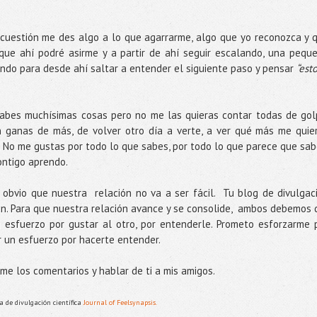
cuestión me des algo a lo que agarrarme, algo que yo reconozca y 
ue ahí podré asirme y a partir de ahí seguir escalando, una pequ
ndo para desde ahí saltar a entender el siguiente paso y pensar
“est
 sabes muchísimas cosas pero no me las quieras contar todas de gol
ganas de más, de volver otro día a verte, a ver qué más me quie
 No me gustas por todo lo que sabes, por todo lo que parece que sab
ontigo aprendo.
 obvio que nuestra relación no va a ser fácil. Tu blog de divulgac
ún. Para que nuestra relación avance y se consolide, ambos debemos 
 esfuerzo por gustar al otro, por entenderle. Prometo esforzarme 
r un esfuerzo por hacerte entender.
rme los comentarios y hablar de ti a mis amigos.
 de divulgación científica
Journal of Feelsynapsis.