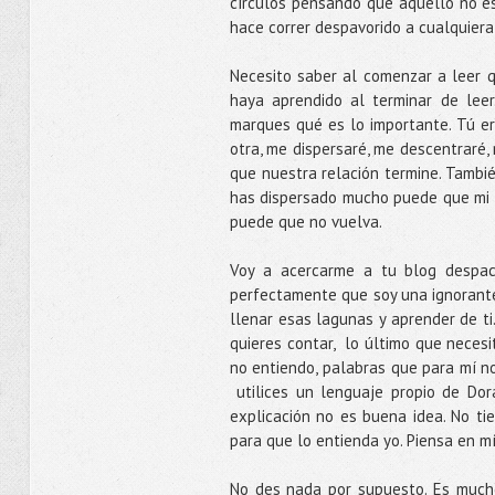
círculos pensando que aquello no es 
hace correr despavorido a cualquiera
Necesito saber al comenzar a leer 
haya aprendido al terminar de lee
marques qué es lo importante. Tú er
otra, me dispersaré, me descentraré,
que nuestra relación termine. Tambié
has dispersado mucho puede que mi 
puede que no vuelva.
Voy a acercarme a tu blog despa
perfectamente que soy una ignorante 
llenar esas lagunas y aprender de t
quieres contar, lo último que necesi
no entiendo, palabras que para mí no
utilices un lenguaje propio de Dor
explicación no es buena idea. No ti
para que lo entienda yo. Piensa en mí
No des nada por supuesto. Es much