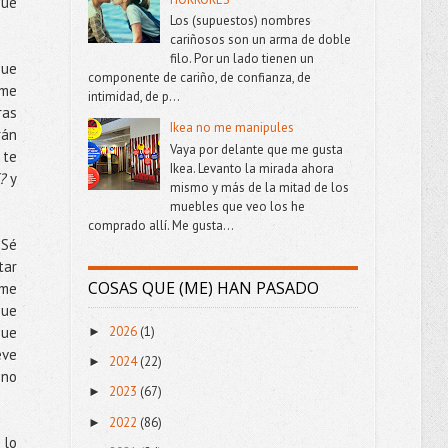
que
Los (supuestos) nombres
cariñosos son un arma de doble
filo. Por un lado tienen un
que
componente de cariño, de confianza, de
 me
intimidad, de p...
ras
Ikea no me manipules
rán
Vaya por delante que me gusta
 te
Ikea. Levanto la mirada ahora
?
y
mismo y más de la mitad de los
muebles que veo los he
comprado allí. Me gusta...
 Sé
tar
COSAS QUE (ME) HAN PASADO
 me
que
2026
(1)
que
►
eve
2024
(22)
►
ino
2023
(67)
►
2022
(86)
►
 lo