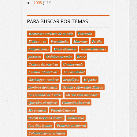
2008
(144)
►
PARA BUSCAR POR TEMAS
Momentos estelares de mi vida
Pensando..
El libro y yo
Frivolidades
Maternity
Perfiles
Indignaciones
Modo aleatorio
recomendaciones
podcasts
Molidocumentales
Bruce
Criticas destructivas
Unadocenade
Cuentos "didactivos"
La comunidad
Washington roadtrip
despellejes
Mi padre
hombres fantásticos
Grandes Momentos Etílicos
Los mundos de Cedric
Mi "no vida amorosa"
Queridos científicos
Campaña electoral
Me gustaría
PisandoCharcos
Recent Keyword activity
moliensayo
Los días iguales
Praderismo laboral
Colaboraciones estelares