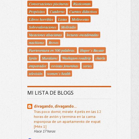
Conversaciones piscineras
Rústicoman
Propósitos
Cuaderno
Cuentos didactivos
Libros horribles
Listas
Molirecetas
Sobrevaloraciones
Moliradio
Vacaciones alsacianas
lecturas encadenadas
machismo
Breves
Fuerteventura en 500 palabras.
Haper´s Bazaar
Ignite
Murakami
Washigton roadtrip
charla
empotrador
revistas femeninas
series
televisión
women´s health
MI LISTA DE BLOGS
divagando, divagando...
Tras poco domir, mírate 4 pelis en las 12
horas de avión y termina en la cama
esponjosa de un apartamento de expat
[Méx 1]
Hace 17 horas