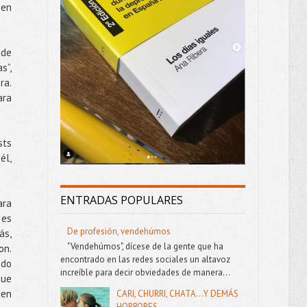
 en
 de
s”,
ra.
ara
sts
él,
ENTRADAS POPULARES
ara
 es
De profesión, vendehúmos
ás,
"Vendehúmos", dícese de la gente que ha
on.
encontrado en las redes sociales un altavoz
ado
increíble para decir obviedades de manera...
que
 en
CARI, CHURRI, CHATA...Y DEMÁS
HORRORES