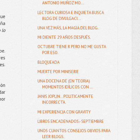
ANTONIO MUÑOZ MO...
LECTORA CURIOSA E INQUIETA BUSCA
que
BLOG DE DIVULGACI...
eña
UNA VEZ MÁS, LA MAGIA DEL BLOG.
o lo
MI DIENTE 29 AÑOS DESPUÉS.
OCTUBRE TIENE R PERO NO ME GUSTA
pe.
POR ESO.
res
BLOQUEADA
es.
MUERTE POR MINISERIE
UNA DOCENA DE (EN TEORIA)
ión
MOMENTOS IDÍLICOS CON ...
dar
JANIS JOPLIN...POLITICAMENTE
por
INCORRECTA.
MI EXPERIENCIA CON GRAVITY
LIBROS ENCADENADOS.- SEPTIEMBRE
UNOS CUANTOS CONSEJOS OBVIOS PARA
LEER BLOGS.