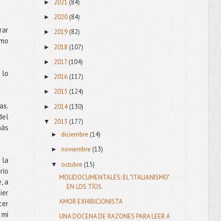
2021
(84)
►
2020
(84)
►
rar
2019
(82)
►
emo
2018
(107)
►
2017
(104)
►
 lo
2016
(117)
►
2015
(124)
►
as.
2014
(130)
►
del
2013
(177)
▼
más
diciembre
(14)
►
noviembre
(13)
►
 la
octubre
(15)
▼
rio
MOLIDOCUMENTALES: EL "ITALIANISMO"
, a
EN LOS TÍOS.
ier
AMOR EXHIBICIONISTA
cer
 mi
UNA DOCENA DE RAZONES PARA LEER A