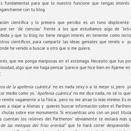
 Es fundamental para que lo nuestro funcione que tengas interés
engancharme con tu blog.
ción científica y lo primero que percibo es un tono displicente
 por ser “de ciencias” frente a los que estudiamos algo de “letra
ecibida y que tu blog no tiene ningún interés en tenerme como lecto
ros científicos, para compartir las ideas geniales que tenéis o p
onde he venido a buscar a otro que si me quiera.
erés, que me ponga mariposas en el estómago. Necesito que tus po
iosidad, algo que me haga pensar “parece que hice bien en fijarme en 
.
os de la apofenia cuántica
” no es nada sexy o a lo mejor sí, pero p
tor medio como yo. “
Apofenia cuántica
” no me dice nada, no sé lo que
e remite vagamente a la física...pero no me atrae lo más mínimo. Es m
vas a viajar a Atenas y quieres buscar información sobre el Parthen
 chulas sobre ese monumento. Si encuentras uno con un post titul
nos cuentan los relieves del Parthenon” obviamente te molará más 
 de las metopas del friso oriental”
que te hará correr despavorido