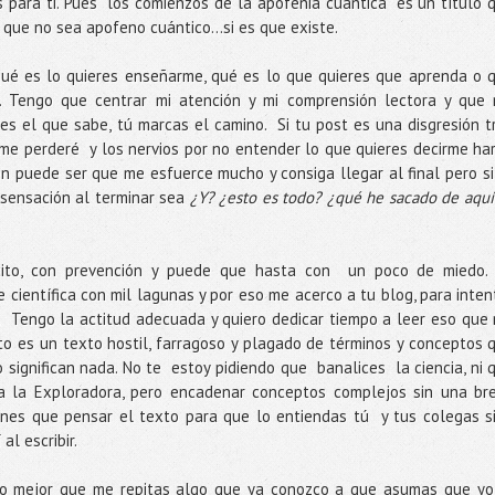
para ti. Pues “los comienzos de la apofenia cuántica” es un título 
 que no sea apofeno cuántico...si es que existe.
qué es lo quieres enseñarme, qué es lo que quieres que aprenda o 
r. Tengo que centrar mi atención y mi comprensión lectora y que
es el que sabe, tú marcas el camino. Si tu post es una disgresión t
 me perderé y los nervios por no entender lo que quieres decirme ha
n puede ser que me esfuerce mucho y consiga llegar al final pero si
sensación al terminar sea
¿Y? ¿esto es todo? ¿qué he sacado de aquí
cito, con prevención y puede que hasta con un poco de miedo.
científica con mil lagunas y por eso me acerco a tu blog, para inten
i. Tengo la actitud adecuada y quiero dedicar tiempo a leer eso que
to es un texto hostil, farragoso y plagado de términos y conceptos 
 significan nada. No te estoy pidiendo que banalices la ciencia, ni 
a la Exploradora, pero encadenar conceptos complejos sin una br
enes que pensar el texto para que lo entiendas tú y tus colegas s
 al escribir.
o mejor que me repitas algo que ya conozco a que asumas que yo