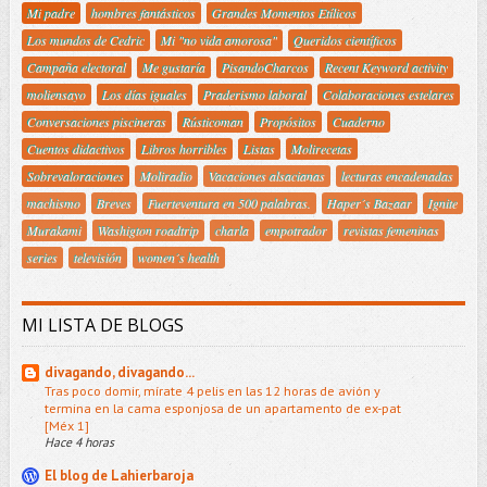
Mi padre
hombres fantásticos
Grandes Momentos Etílicos
Los mundos de Cedric
Mi "no vida amorosa"
Queridos científicos
Campaña electoral
Me gustaría
PisandoCharcos
Recent Keyword activity
moliensayo
Los días iguales
Praderismo laboral
Colaboraciones estelares
Conversaciones piscineras
Rústicoman
Propósitos
Cuaderno
Cuentos didactivos
Libros horribles
Listas
Molirecetas
Sobrevaloraciones
Moliradio
Vacaciones alsacianas
lecturas encadenadas
machismo
Breves
Fuerteventura en 500 palabras.
Haper´s Bazaar
Ignite
Murakami
Washigton roadtrip
charla
empotrador
revistas femeninas
series
televisión
women´s health
MI LISTA DE BLOGS
divagando, divagando...
Tras poco domir, mírate 4 pelis en las 12 horas de avión y
termina en la cama esponjosa de un apartamento de ex-pat
[Méx 1]
Hace 4 horas
El blog de Lahierbaroja