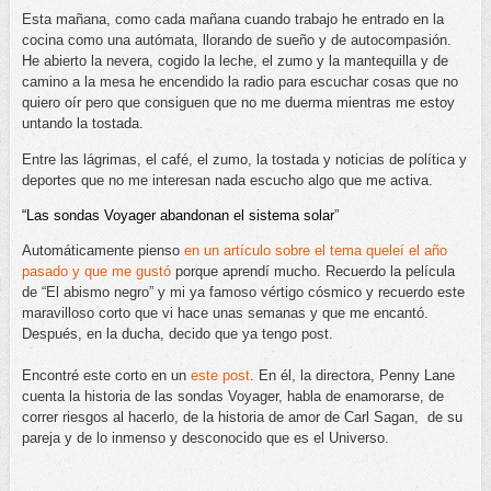
Esta mañana, como cada mañana cuando trabajo he entrado en la
cocina como una autómata, llorando de sueño y de autocompasión.
He abierto la nevera, cogido la leche, el zumo y la mantequilla y de
camino a la mesa he encendido la radio para escuchar cosas que no
quiero oír pero que consiguen que no me duerma mientras me estoy
untando la tostada.
Entre las lágrimas, el café, el zumo, la tostada y noticias de política y
deportes que no me interesan nada escucho algo que me activa.
“Las sondas Voyager abandonan el sistema solar
”
Automáticamente pienso
en un artículo sobre el tema queleí el año
pasado y que me gustó
porque aprendí mucho. Recuerdo la película
de “El abismo negro” y mi ya famoso vértigo cósmico y recuerdo este
maravilloso corto que vi hace unas semanas y que me encantó.
Después, en la ducha, decido que ya tengo post.
Encontré este corto en un
este post
. En él, la directora, Penny Lane
cuenta la historia de las sondas Voyager, habla de enamorarse, de
correr riesgos al hacerlo, de la historia de amor de Carl Sagan, de su
pareja y de lo inmenso y desconocido que es el Universo.