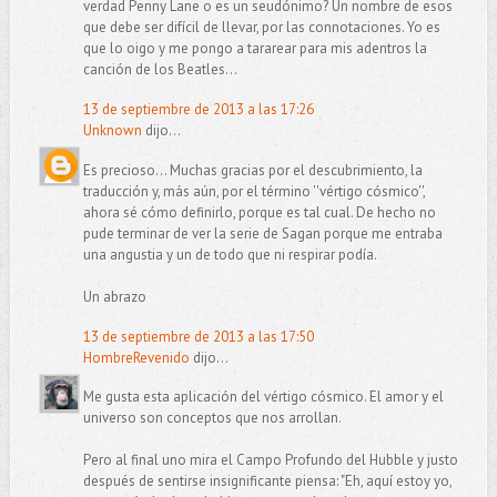
verdad Penny Lane o es un seudónimo? Un nombre de esos
que debe ser difícil de llevar, por las connotaciones. Yo es
que lo oigo y me pongo a tararear para mis adentros la
canción de los Beatles...
13 de septiembre de 2013 a las 17:26
Unknown
dijo...
Es precioso... Muchas gracias por el descubrimiento, la
traducción y, más aún, por el término ''vértigo cósmico'',
ahora sé cómo definirlo, porque es tal cual. De hecho no
pude terminar de ver la serie de Sagan porque me entraba
una angustia y un de todo que ni respirar podía.
Un abrazo
13 de septiembre de 2013 a las 17:50
HombreRevenido
dijo...
Me gusta esta aplicación del vértigo cósmico. El amor y el
universo son conceptos que nos arrollan.
Pero al final uno mira el Campo Profundo del Hubble y justo
después de sentirse insignificante piensa: "Eh, aquí estoy yo,