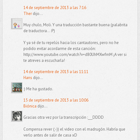
14 de septiembre de 2013 a las 7:16
Ther
dijo...
Muy chulo, Moli. Y una traducción bastante buena (palabrita
de traductora... :P)
Y ya sé de tu repelús hacia los cantautores, pero no he
podido evitar acordarme de esta canción:
http://www.youtube.com/watch?v=d80UhMXwfmM ¡A ver si
te atreves a escucharla!
14 de septiembre de 2013 a las 11:11
Hans
dijo...
:) Me ha gustado.
15 de septiembre de 2013 a las 10:06
Biónica
dijo...
Gracias otra vez por la transcripción :___DDDD
Compensa rever (;-)) el video con el madrugón. Habría que
verlo antes de salir de casa xD