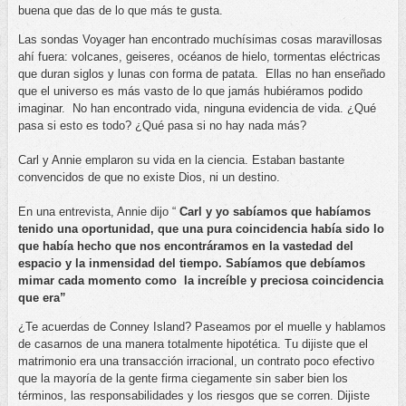
buena que das de lo que más te gusta.
Las sondas Voyager han encontrado muchísimas cosas maravillosas
ahí fuera: volcanes, geiseres, océanos de hielo, tormentas eléctricas
que duran siglos y lunas con forma de patata.
Ellas no han enseñado
que el universo es más vasto de lo que jamás hubiéramos podido
imaginar.
No han encontrado vida, ninguna evidencia de vida. ¿Qué
pasa si esto es todo? ¿Qué pasa si no hay nada más?
Carl y Annie emplaron su vida en la ciencia. Estaban bastante
convencidos de que no existe Dios, ni un destino.
En una entrevista, Annie dijo “
Carl y yo sabíamos que habíamos
tenido una oportunidad, que una pura coincidencia había sido lo
que había hecho que nos encontráramos en la vastedad del
espacio y la inmensidad del tiempo. Sabíamos que debíamos
mimar cada momento como
la increíble y preciosa coincidencia
que era”
¿Te acuerdas de Conney Island? Paseamos por el muelle y hablamos
de casarnos de una manera totalmente hipotética. Tu dijiste que el
matrimonio era una transacción irracional, un contrato poco efectivo
que la mayoría de la gente firma ciegamente sin saber bien los
términos, las responsabilidades y los riesgos que se corren. Dijiste