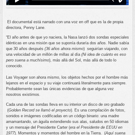
El documental está narrado con una voz en off que es la de propia
directora, Penny Lane.
“El año antes de que yo naciera, la Nasa lanzó dos sondas especiales
idénticas en una misión que se suponía duraría dos años. Nadie sabía
que 30 años después
(36 años ahora mismo
)
seguirían viajando, con
una velocidad de un millón de millas al día
(Ni idea de cuánto es eso
pero suena a muchísimo
), más allá del Sol, más allá de todo lo
conocido.
Las Voyager son ahora mismo, los objetos hechos por el hombre más
lejanos en el espacio y su viaje continuará literalmente para siempre.
Probablemente sean las únicas evidencias de que alguna vez
nosotros existimos.
Cada una de las sondas lleva en su interior un disco de oro grabado
(
Golden Record se llamó el proyecto
). Es una compilación de fotos,
sonidos e imágenes codificadas en un código binario: una madre
amamantando, un águila extendiendo sus alas, saludos en 50 idiomas
y un mensaje del Presidente Carter (
era el Presidente de EEUU en
1977
). Momentos y momentos del hombre en la Tierra.
(
Aquí suena