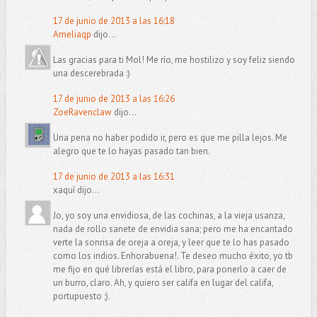
17 de junio de 2013 a las 16:18
Ameliaqp
dijo...
Las gracias para ti Mol! Me río, me hostilizo y soy feliz siendo
una descerebrada :)
17 de junio de 2013 a las 16:26
ZoeRavenclaw
dijo...
Una pena no haber podido ir, pero es que me pilla lejos. Me
alegro que te lo hayas pasado tan bien.
17 de junio de 2013 a las 16:31
xaquí dijo...
Jo, yo soy una envidiosa, de las cochinas, a la vieja usanza,
nada de rollo sanete de envidia sana; pero me ha encantado
verte la sonrisa de oreja a oreja, y leer que te lo has pasado
como los indios. Enhorabuena!. Te deseo mucho éxito, yo tb
me fijo en qué librerías está el libro, para ponerlo a caer de
un burro, claro. Ah, y quiero ser califa en lugar del califa,
portupuesto ;).