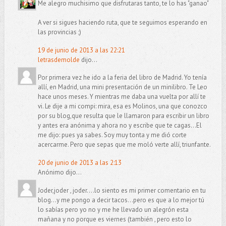
Me alegro muchisimo que disfrutaras tanto, te lo has "ganao"
A ver si sigues haciendo ruta, que te seguimos esperando en
las provincias ;)
19 de junio de 2013 a las 22:21
letrasdemolde
dijo...
Por primera vez he ido a la feria del libro de Madrid. Yo tenía
allí, en Madrid, una mini presentación de un minilibro. Te Leo
hace unos meses. Y mientras me daba una vuelta por allí te
vi. Le dije a mi compi: mira, esa es Molinos, una que conozco
por su blog,que resulta que le llamaron para escribir un libro
y antes era anónima y ahora no y escribe que te cagas...El
me dijo: pues ya sabes. Soy muy tonta y me dió corte
acercarme. Pero que sepas que me moló verte allí, triunfante.
20 de junio de 2013 a las 2:13
Anónimo dijo...
Joder,joder , joder....lo siento es mi primer comentario en tu
blog...y me pongo a decir tacos...pero es que a lo mejor tú
lo sabías pero yo no y me he llevado un alegrón esta
mañana y no porque es viernes (también , pero esto lo