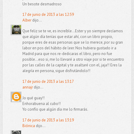
Un besote desmadroso
17 de junio de 2013 a las 12:59
Alber
dijo...
Que feliz se te ve, es increíble...Ester y yo siempre decíamos
que algún día tenías que estar ahí, con un libro propio,
porque eres de esas personas que se lo merece, por su gran
labor en pos del hábito de leer. Nos hubiera gustado ir a
Madrid para que nos re-dedicaras el libro, pero no fue
posible...eso si, me lo llevaré a otro viaje por si te encuentro
por las calles de la capital y te asaltaré con el, jaja!! Eres la
alegría en persona, sigue disfrutándolo!!
17 de junio de 2013 a las 13:17
annajr
dijo...
Jo qué guay!!
Enhorabuena al cubo!!
Yo confío que algún día me lo firmarás.
17 de junio de 2013 a las 13:19
Biónica
dijo...