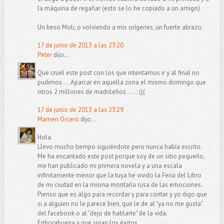
la máquina de regañar (esto se lo he copiado a un amigo).
Un beso Moli, o volviendo a mis orígenes, un fuerte abrazo.
17 de junio de 2013 a las 23:20
Peter
dijo...
Que cruel este post con los que intentamos ir y al final no
pudimos.... Aparcar en aquella zona el mismo domingo que
otros 2 millones de madrileños..... ; (((
17 de junio de 2013 a las 23:29
Mamen Orcero
dijo...
Hola.
Llevo mucho tiempo siguiéndote pero nunca había escrito.
Me ha encantado este post porque soy de un sitio pequeño,
me han publicado mi primera novela y a una escala
infinitamente menor que la tuya he vivido la Feria del Libro
de mi ciudad en la misma montaña rusa de las emociones.
Pienso que es algo para recordar y para contar y yo digo que
si a alguien no le parece bien, que le de al "ya no me gusta"
del facebook o al "dejo de hablarte" de la vida.
Enhorabuena y que sigan los éxitos.