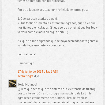
tienes,sobre todo con tus princezaz.
Por otro lado, te ves taaannnn reflejada en otros post:
1. Que parecen escritos para ti.
2. Tus Molidocumentales estan tan logrados, que se ve que
nos tienes bien calados. (El que se crea original que los lea y
ya vera como cuadra en algun perfil...)
Asi que no me sorprende que se haya acercado tanta gente a
saludarte, a arroparte y a conocerte.
Enhorabuena!
Camdem girl
17 de junio de 2013 a las 17:38
Tecla Negra
dijo...
¡Hola Molinos!
Quiero que sepas que me enteré de la existencia de tu blog
por tu intervención en un programa matutino de La 2. ¡Te
agradezco eternamente descubrir el libro de crónicas
marcianas! Hacía tiempo que no leía algo que me gustase