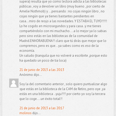
supera) resulta que yo como lectora adicta a las bibliotecas
públicas ,voy a devolver un libro (muy bueno , por cierto de
Amelie Nothmob) y ...pensando : no cojas ningún libro , no
cojas ningún que ya tienes bastantes pendientes en
casa...miro de reojo a las novedades. Y ESTABA EL TUYO!!!!!
Lo he cogido en microsegundos y para casa..y me tienes
compartiéndolo con mi muchacho....a lo mejor ya lo sabias
pero sino estás en las bibliotecas de la comunidad de
Madrid.ENHORABUENA!! claro que tú dirás que mejor que lo
compremos, pero es que...ya sabes como es eso de la
economía.
Un saludo (tranquila que no volveré a escribirte ,porque esto
ha quedado un poco de tia loca)
21 de junio de 2013 a las 20:13
Anónimo dijo...
Soy la del comentario anterior , solo quiero puntualizar algo
:que estás en la biblioteca de la CAM de Retiro, pero oye ,ya
estás en una biblioteca ..yuju!!!! por cierto yo soy la tercera
que lo coge....un éxito total!!
21 de junio de 2013 a las 20:17
molinos
dijo...