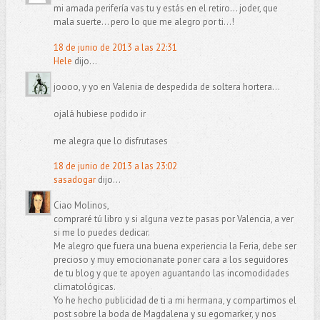
mi amada perifería vas tu y estás en el retiro... joder, que
mala suerte... pero lo que me alegro por ti...!
18 de junio de 2013 a las 22:31
Hele
dijo...
joooo, y yo en Valenia de despedida de soltera hortera...
ojalá hubiese podido ir
me alegra que lo disfrutases
18 de junio de 2013 a las 23:02
sasadogar
dijo...
Ciao Molinos,
compraré tú libro y si alguna vez te pasas por Valencia, a ver
si me lo puedes dedicar.
Me alegro que fuera una buena experiencia la Feria, debe ser
precioso y muy emocionanate poner cara a los seguidores
de tu blog y que te apoyen aguantando las incomodidades
climatológicas.
Yo he hecho publicidad de ti a mi hermana, y compartimos el
post sobre la boda de Magdalena y su egomarker, y nos