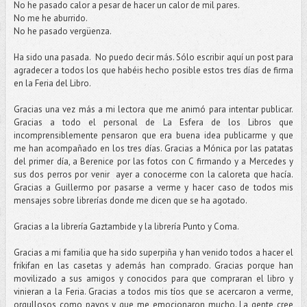
No he pasado calor a pesar de hacer un calor de mil pares.
No me he aburrido.
No he pasado vergüenza.
Ha sido una pasada. No puedo decir más. Sólo escribir aquí un post para
agradecer a todos los que habéis hecho posible estos tres días de firma
en la Feria del Libro.
Gracias una vez más a mi lectora que me animó para intentar publicar.
Gracias a todo el personal de La Esfera de los Libros que
incomprensiblemente pensaron que era buena idea publicarme y que
me han acompañado en los tres días. Gracias a Mónica por las patatas
del primer día, a Berenice por las fotos con C firmando y a Mercedes y
sus dos perros por venir ayer a conocerme con la caloreta que hacía.
Gracias a Guillermo por pasarse a verme y hacer caso de todos mis
mensajes sobre librerías donde me dicen que se ha agotado.
Gracias a la librería Gaztambide y la librería Punto y Coma.
Gracias a mi familia que ha sido superpiña y han venido todos a hacer el
frikifan en las casetas y además han comprado. Gracias porque han
movilizado a sus amigos y conocidos para que compraran el libro y
vinieran a la Feria. Gracias a todos mis tíos que se acercaron a verme,
orgullosos como pavos y que me emocionaron mucho. La gente cree