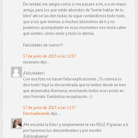
De verdad, me alegro como si me pasase a mi, o a mi mejor
amiga, para los que están aburridos de "leerte hablar de tu
libro" ahí se las den todas, tú sigue contándonos todo todo,
que a los que vivimos a muchos kilómetros de ti y no
podemos acompañarte en esos momentos nos mola saber
qué sientes, cómo estás y todo lo demás.
Felicidades de nuevo!!!
17 de junio de 2013 a las 12:57
nurananu dijo...
¡Felicidades!
Con esa foto no hacen falta explicaciones. ¡Tu sonrisa lo
dice todo! Aquí la descerebrada que te twiteó desde un tren
que atravesaba Alemania, revisitando todos esos posts en
otro formato. Fantástica recopilación. :-)
17 de junio de 2013 a las 12:57
Desmadreando
dijo...
¡Me encanta la foto! y simplemente te ves FELIZ :P gracias a ti
por hacernos tus descerebrados y por escribir.
¡Enhorabuena!