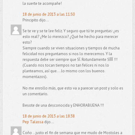
la suerte te acompañe!
18 de junio de 2013 a las 11:50
Principito dijo...
Se te ve y se te lee feliz. Y seguro que tú te preguntas: ¿es
esto real? ¿Me lo merezco? ¿Qué he hecho para merecer
esto?
Siempre cuando se viven situaciones y tiempos de mucha
felicidad nos preguntamos si nos lo merecemos. Y la
respuesta debe ser siempre que SÍ. Rotundamente SÍÍÍÍ !!!
(Cuando nos tocan tiempos no tan felices ni nos lo
planteamos, así que....lo mismo con los buenos
momentazos).
No me enrollo más, que esto va a parecer un post y solo es
un comentario.
Besote de una desconocida y ENHORABUENA !!!
18 de junio de 2013 a las 18:38
Pep Talassa
dijo...
Coño .. justo el fin de semana que me mudo de Mostoles a