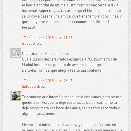
te ibas a acordar de mi. Me gustó mucho conoceros, a ti y a
tus nenas, super majas. Ya casi tengo el libro acabado, luego
se lo voy a pasar a una amiga, que tiene también dos niñas, y
que, intuyo, se va a sentir muuuuuuuuuy identificada. Un
besazo!!!
17 de junio de 2013 a las 21:45
Isabel
dijo...
Necesitamos Moli spain tour.
Que algunos descerebrados estamos a 700 kilómetros de
Madrid hombre, un poquito de ave pa'riba o algo.
De todas formas, que alegría leerte tan contenta!
17 de junio de 2013 a las 23:13
hitlodeo
dijo...
Te confieso que intenté pintar el pelo con canas, pero no me
quedó bien. Así que lo dejé castaño. La barba, como me la
dejé por primera vez hace dos años, es una foto recortada y
algo de canas tiene.
Me encantó intentar la adivinanza, y me encantó conocerte.
Si llego a poder ir el viernes hubiera llevado a mi princesa y a