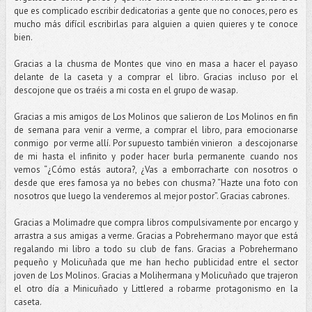
que es complicado escribir dedicatorias a gente que no conoces, pero es
mucho más difícil escribirlas para alguien a quien quieres y te conoce
bien.
Gracias a la chusma de Montes que vino en masa a hacer el payaso
delante de la caseta y a comprar el libro. Gracias incluso por el
descojone que os traéis a mi costa en el grupo de wasap.
Gracias a mis amigos de Los Molinos que salieron de Los Molinos en fin
de semana para venir a verme, a comprar el libro, para emocionarse
conmigo por verme allí. Por supuesto también vinieron a descojonarse
de mi hasta el infinito y poder hacer burla permanente cuando nos
vemos “¿Cómo estás autora?, ¿Vas a emborracharte con nosotros o
desde que eres famosa ya no bebes con chusma? “Hazte una foto con
nosotros que luego la venderemos al mejor postor”. Gracias cabrones.
Gracias a Molimadre que compra libros compulsivamente por encargo y
arrastra a sus amigas a verme. Gracias a Pobrehermano mayor que está
regalando mi libro a todo su club de fans. Gracias a Pobrehermano
pequeño y Molicuñada que me han hecho publicidad entre el sector
joven de Los Molinos. Gracias a Molihermana y Molicuñado que trajeron
el otro día a Minicuñado y Littlered a robarme protagonismo en la
caseta.