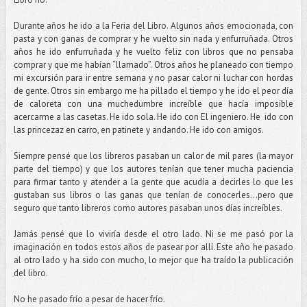
Durante años he ido a la Feria del Libro. Algunos años emocionada, con
pasta y con ganas de comprar y he vuelto sin nada y enfurruñada. Otros
años he ido enfurruñada y he vuelto feliz con libros que no pensaba
comprar y que me habían “llamado”. Otros años he planeado con tiempo
mi excursión para ir entre semana y no pasar calor ni luchar con hordas
de gente. Otros sin embargo me ha pillado el tiempo y he ido el peor día
de caloreta con una muchedumbre increíble que hacía imposible
acercarme a las casetas. He ido sola. He ido con El ingeniero. He ido con
las princezaz en carro, en patinete y andando. He ido con amigos.
Siempre pensé que los libreros pasaban un calor de mil pares (la mayor
parte del tiempo) y que los autores tenían que tener mucha paciencia
para firmar tanto y atender a la gente que acudía a decirles lo que les
gustaban sus libros o las ganas que tenían de conocerles…pero que
seguro que tanto libreros como autores pasaban unos días increíbles.
Jamás pensé que lo viviría desde el otro lado. Ni se me pasó por la
imaginación en todos estos años de pasear por allí. Este año he pasado
al otro lado y ha sido con mucho, lo mejor que ha traído la publicación
del libro.
No he pasado frío a pesar de hacer frío.