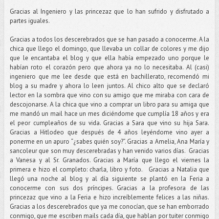
Gracias al Ingeniero y las princezaz que lo han sufrido y disfrutado a
partes iguales.
Gracias a todos los descerebrados que se han pasado a conocerme. A la
chica que llego el domingo, que llevaba un collar de colores y me dijo
que le encantaba el blog y que ella había empezado uno porque le
habían roto el corazón pero que ahora ya no lo necesitaba. Al (casi)
ingeniero que me lee desde que está en bachillerato, recomendó mi
blog a su madre y ahora lo leen juntos. Al chico alto que se declaró
lector en la sombra que vino con su amigo que me miraba con cara de
descojonarse. A la chica que vino a comprar un libro para su amiga que
me mandó un mail hace un mes diciéndome que cumplía 18 años y era
el peor cumpleaños de su vida. Gracias a Sara que vino su hija Sara.
Gracias a Hitlodeo que después de 4 años leyéndome vino ayer a
ponerme en un apuro “¿sabes quién soy?”. Gracias a Amelia, Ana María y
sancoleur que son muy descerebradas y han venido varios días. Gracias
a Vanesa y al Sr. Granados. Gracias a María que llego el viernes la
primera e hizo el completo: charla, libro y foto. Gracias a Natalia que
llegó una noche al blog y al día siguiente se plantó en la Feria a
conocerme con sus dos príncipes. Gracias a la profesora de las
princezaz que vino a la Feria e hizo increíblemente felices a las niñas.
Gracias a los descerebrados que ya me conocían, que se han emborrado
conmigo, que me escriben mails cada día, que hablan por tuiter conmigo