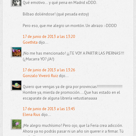
Qué emotivo... y qué pena en Madrid xDDD.
Bilbao doliéndose! (qué pesada estoy)
Pero eso, que me alegro un montón. Un abrazo :-DDDD
17 de junio de 2013 a las 13:20
Goethita
dijo...
¡No me has mencionado! ¡¡¡TE VOY A PARTIR LAS PIERNAS!!!
(¿Macarra YO? ¡JA!)
17 de junio de 2013 a las 13:26
Gonzalo Viveiró Ruiz
dijo...
Quiero que vengas ya de gira por provincias!!!!!!!!!!!!!!!!!!!!!
Hombre ya, mierda de promoción....Que has estado en el
escaparate de alguna librería vetustianaaaa
17 de junio de 2013 a las 13:45
Elena Rius
dijo...
¡Me alegro muchísimo! Pero ojo, que la Feria crea adicción.
Ahora ya no podrás pasar ni un año sin querer ir a firmar. Tú