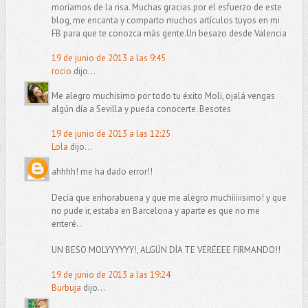
moríamos de la risa. Muchas gracias por el esfuerzo de este
blog, me encanta y comparto muchos artículos tuyos en mi
FB para que te conozca más gente.Un besazo desde Valencia
19 de junio de 2013 a las 9:45
rocio
dijo...
Me alegro muchisimo por todo tu éxito Moli, ojalá vengas
algún día a Sevilla y pueda conocerte. Besotes
19 de junio de 2013 a las 12:25
Lola
dijo...
ahhhh! me ha dado error!!
Decía que enhorabuena y que me alegro muchíiiiisimo! y que
no pude ir, estaba en Barcelona y aparte es que no me
enteré..
UN BESO MOLYYYYYY!, ALGÚN DÍA TE VERÉEEE FIRMANDO!!
19 de junio de 2013 a las 19:24
Burbuja
dijo...