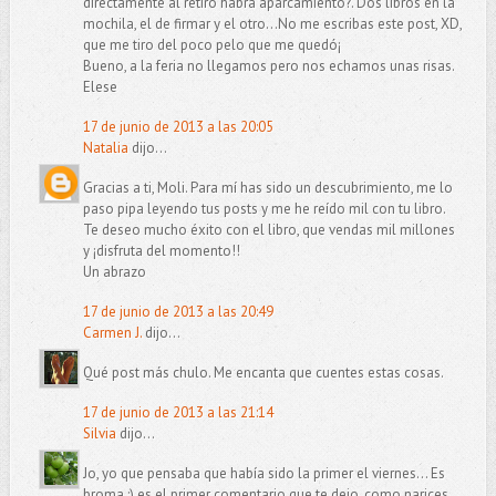
directamente al retiro habrá aparcamiento?. Dos libros en la
mochila, el de firmar y el otro...No me escribas este post, XD,
que me tiro del poco pelo que me quedó¡
Bueno, a la feria no llegamos pero nos echamos unas risas.
Elese
17 de junio de 2013 a las 20:05
Natalia
dijo...
Gracias a ti, Moli. Para mí has sido un descubrimiento, me lo
paso pipa leyendo tus posts y me he reído mil con tu libro.
Te deseo mucho éxito con el libro, que vendas mil millones
y ¡disfruta del momento!!
Un abrazo
17 de junio de 2013 a las 20:49
Carmen J.
dijo...
Qué post más chulo. Me encanta que cuentes estas cosas.
17 de junio de 2013 a las 21:14
Silvia
dijo...
Jo, yo que pensaba que había sido la primer el viernes... Es
broma ;) es el primer comentario que te dejo, como narices