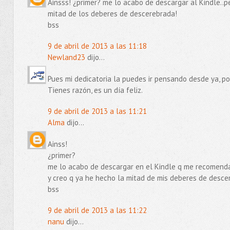
Ainsss! ¿primer? me lo acabo de descargar al Kindle..pe
mitad de los deberes de descerebrada!
bss
9 de abril de 2013 a las 11:18
Newland23
dijo...
Pues mi dedicatoria la puedes ir pensando desde ya, po
Tienes razón, es un día feliz.
9 de abril de 2013 a las 11:21
Alma
dijo...
Ainss!
¿primer?
me lo acabo de descargar en el Kindle q me recomenda
y creo q ya he hecho la mitad de mis deberes de desce
bss
9 de abril de 2013 a las 11:22
nanu
dijo...