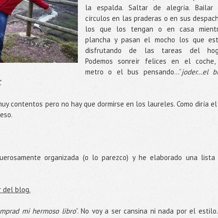
la espalda. Saltar de alegría. Bailar
círculos en las praderas o en sus despac
los que los tengan o en casa mient
plancha y pasan el mocho los que es
disfrutando de las tareas del hog
Podemos sonreír felices en el coche,
metro o el bus pensando...”
joder...el b
.
uy contentos pero no hay que dormirse en los laureles. Como diría el 
 eso.
erosamente organizada (o lo parezco) y he elaborado una lista
 del blog.
mprad mi hermoso libro
”. No voy a ser cansina ni nada por el estilo.