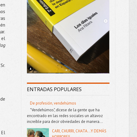
 en
hos
ras
tén
ar.
 el
log
Sr.
ENTRADAS POPULARES
 de
De profesión, vendehúmos
"Vendehúmos", dícese de la gente que ha
encontrado en las redes sociales un altavoz
increíble para decir obviedades de manera...
CARI, CHURRI, CHATA...Y DEMÁS
 El
HORRORES