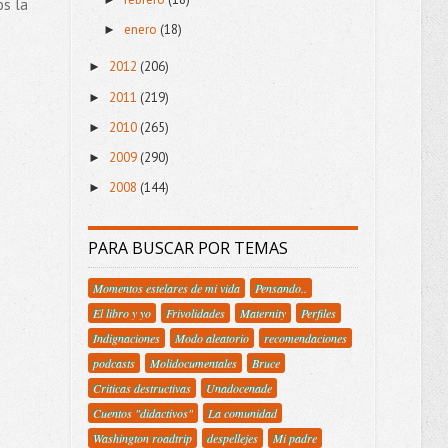
os la
enero
(18)
►
2012
(206)
►
2011
(219)
►
2010
(265)
►
2009
(290)
►
2008
(144)
►
PARA BUSCAR POR TEMAS
Momentos estelares de mi vida
Pensando..
El libro y yo
Frivolidades
Maternity
Perfiles
Indignaciones
Modo aleatorio
recomendaciones
podcasts
Molidocumentales
Bruce
Criticas destructivas
Unadocenade
Cuentos "didactivos"
La comunidad
Washington roadtrip
despellejes
Mi padre