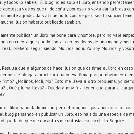
l y todos lo sabéis. El blog no es solo el libro, entiendo perfectame
 apetezca y otros que ni de coña y por eso no voy a dar la brasa con
rnamente agradecida, y al que no lo compre pero sea lo suficienteme
mucha ilusión haberlo publicado también.
viamente publicar un libro me pone cara y nombre, pero no vale empe
endo en cuenta que puedo contar con los dedos de una mano y media
eal…prefiero seguir siendo Molinos aquí. Yo soy Molinos y vosot
. Resulta que a algunos os hace ilusión que os firme el libro en caso
enderme, me obliga a practicar una nueva firma porque obviamente en
 firmo? ¿Molinos, Moli, Mo? Esto me lleva a otro problema, yo siem
a? ¿Qué pluma llevo? ¿Quedará muy friki tener que parar a cargar
ot?
icar el libro ha molado mucho pero el blog me gusta muchísimo más, 
 el blog pensando en publicar un libro, eso ha sido una especie de m
ad que la de que me encanta y me entusiasma escribirlo. Seguiré.
e me lleven para que los descerebrados a los que les apetezca pue