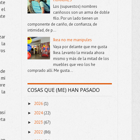
nte
Los (supuestos) nombres
 el
cariñosos son un arma de doble
nte
filo. Por un lado tienen un
componente de cariño, de confianza, de
intimidad, de p...
zar
Ikea no me manipules
 la
Vaya por delante que me gusta
ros
Ikea. Levanto la mirada ahora
mismo y más de la mitad de los
muebles que veo los he
comprado allí. Me gusta...
 de
 mi
pre
COSAS QUE (ME) HAN PASADO
 la
2026
(1)
►
así
2024
(22)
►
eta
2023
(67)
►
2022
(86)
►
dan