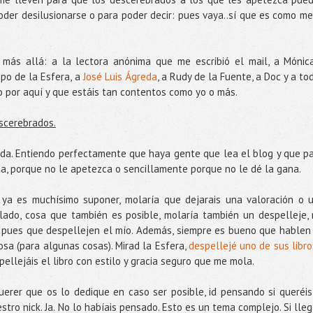
der desilusionarse o para poder decir: pues vaya..sí que es como me
to más allá: a la lectora anónima que me escribió el mail, a Mónic
ipo de la Esfera, a
José Luis Ágreda
, a Rudy de la Fuente, a Doc y a to
 por aquí y que estáis tan contentos como yo o más.
scerebrados.
ueda. Entiendo perfectamente que haya gente que lea el blog y que p
ta, porque no le apetezca o sencillamente porque no le dé la gana.
ue ya es muchísimo suponer, molaría que dejarais una valoración o 
lado, cosa que también es posible, molaría también un despelleje,
s, pues que despellejen el mío. Además, siempre es bueno que hablen
osa (para algunas cosas). Mirad la Esfera,
despellejé uno de sus libro
ellejáis el libro con estilo y gracia seguro que me mola.
 querer que os lo dedique en caso ser posible, id pensando si queréis
tro nick. Ja. No lo habíais pensado. Esto es un tema complejo. Si lleg