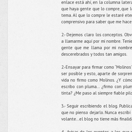
enlace está ahí, en la columna latera
que haya gente que lo compre, que le
tema. Al que lo compre le estaré ete
comprensivo para saber que me hace 
2.- Dejemos claro los conceptos. Ob
a llamarme aquí por mi nombre. Teni
gente que me llama por mi nombre r
descerebrados y todos tan amigos.
2.-Ensayar para firmar como “Molinos”
ser posible y esto, aparte de sorpr
vida no firmo como Molinos. ¿Y cómo
escribo con pluma… ¿firmo con plum
tinta? ¿Me paso al siempre fiable pil
3.- Seguir escribiendo el blog. Publ
que no pienso dejarlo. Nunca escribí
volante…el blog no tiene más finalid
4.- Avisar de los eventos a los qu