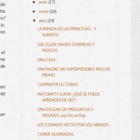
junio
(17)
►
edo
abe
mayo
(16)
►
ro?
abril
(19)
▼
ís:
LA PARADA DE LAS PRINCESAS...Y
oso
ALBERTO.
SUE ELLEN, MANOS DORMIDAS Y
MOSCAS.
 el
 me
UNA CASA.
 de
UNA MADRE SIN SUPERPODERES: MOLI DE
PROMO
COMPARTIR LECTURAS.
 en
me)
MATERNITY (CXVII): ¿QUÉ SE PUEDE
APRENDER DE 007?
UNA DOCENA DE PREGUNTAS A
ser
MOLINOS.- por Oscar Ray
LOS CONHIJOS VISTOS POR LOS SINHIJOS
COMER GUARRADAS.