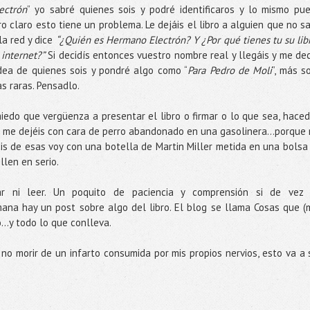
ectrón
” yo sabré quienes sois y podré identificaros y lo mismo pu
o claro esto tiene un problema. Le dejáis el libro a alguien que no s
la red y dice
“¿Quién es Hermano Electrón? Y ¿Por qué tienes tu su lib
internet?”
Si decidís entonces vuestro nombre real y llegáis y me dec
idea de quienes sois y pondré algo como “
Para Pedro de Moli
”, más s
s raras. Pensadlo.
miedo que vergüenza a presentar el libro o firmar o lo que sea, haced
 No me dejéis con cara de perro abandonado en una gasolinera…porque
s de esas voy con una botella de Martin Miller metida en una bolsa
llen en serio.
r ni leer. Un poquito de paciencia y comprensión si de vez
na hay un post sobre algo del libro. El blog se llama Cosas que (
o…y todo lo que conlleva.
 no morir de un infarto consumida por mis propios nervios, esto va a 