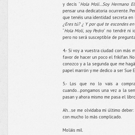
y decís “
Hola Moli...Soy Hermano El
pensar una dedicatoria ocurrente. Per
que tenéis una identidad secreta en 
¿Eres tú? ¿ Y por qué te escondes en 
“
Hola Moli, soy Pedro
” no tendré ni 
pero no será susceptible de pregunta
4.- Si voy a vuestra ciudad con más 
favor de hacer un poco el frikifan.
conozco y a la segunda que me hagái
papel marrón y me dedico a ser Sue E
5.- Los que no lo vais a compra
cuando...pongamos una vez a la sema
pasan y ahora mismo me pasa el libr
Ah...se me olvidaba mi último deber:
con mucho lo más complicado.
Moláis mil.