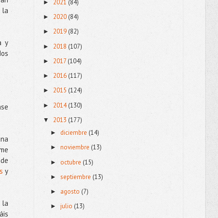
2021
(84)
►
 la
2020
(84)
►
2019
(82)
►
a y
2018
(107)
►
dos
2017
(104)
►
2016
(117)
►
2015
(124)
►
2014
(130)
►
ase
2013
(177)
▼
diciembre
(14)
►
una
noviembre
(13)
►
 me
 de
octubre
(15)
►
s
y
septiembre
(13)
►
agosto
(7)
►
 la
julio
(13)
►
áis