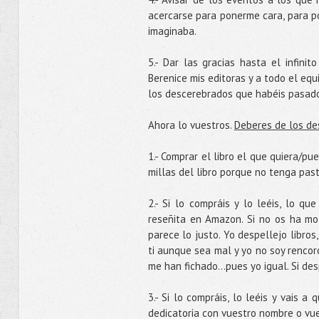
acercarse para ponerme cara, para po
imaginaba.
5.- Dar las gracias hasta el infini
Berenice mis editoras y a todo el equ
los descerebrados que habéis pasado
Ahora lo vuestros.
Deberes de los de
1.- Comprar el libro el que quiera/p
millas del libro porque no tenga pas
2.- Si lo compráis y lo leéis, lo q
reseñita en Amazon. Si no os ha mo
parece lo justo. Yo despellejo libro
ti aunque sea mal y yo no soy rencor
me han fichado…pues yo igual. Si desp
3.- Si lo compráis, lo leéis y vais a
dedicatoria con vuestro nombre o vues