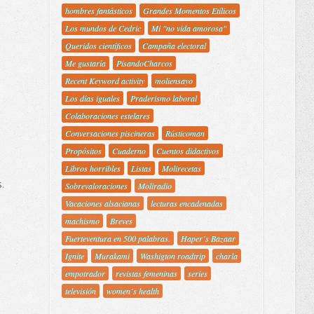
hombres fantásticos
Grandes Momentos Etílicos
Los mundos de Cedric
Mi "no vida amorosa"
Queridos científicos
Campaña electoral
Me gustaría
PisandoCharcos
Recent Keyword activity
moliensayo
Los días iguales
Praderismo laboral
Colaboraciones estelares
Conversaciones piscineras
Rústicoman
Propósitos
Cuaderno
Cuentos didactivos
Libros horribles
Listas
Molirecetas
.
Sobrevaloraciones
Moliradio
Vacaciones alsacianas
lecturas encadenadas
machismo
Breves
Fuerteventura en 500 palabras.
Haper´s Bazaar
Ignite
Murakami
Washigton roadtrip
charla
empotrador
revistas femeninas
series
televisión
women´s health