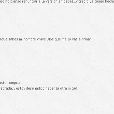
ro no pienso renunciar a la versión en papel...y creo q ya tengo hech
rque sabes mi nombre y vive Dios que me lo vas a firmar.
ste comprar...
rebrada, y estoy desenadico hacer la otra mitad