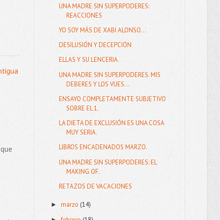
UNA MADRE SIN SUPERPODERES:
REACCIONES
YO SOY MÁS DE XABI ALONSO...
DESILUSIÓN Y DECEPCIÓN
ELLAS Y SU LENCERIA.
ntigua
UNA MADRE SIN SUPERPODERES. MIS
DEBERES Y LOS VUES...
ENSAYO COMPLETAMENTE SUBJETIVO
SOBRE EL 1.
LA DIETA DE EXCLUSIÓN ES UNA COSA
MUY SERIA.
LIBROS ENCADENADOS MARZO.
.que
UNA MADRE SIN SUPERPODERES: EL
MAKING OF.
RETAZOS DE VACACIONES
marzo
(14)
►
febrero
(18)
►