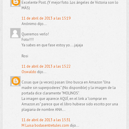
Excelente Post. (Y mejor foto. Los ángeles de Victoria son lo
MÁS)
11 de abril de 2013 a las 15:19
Anónimo dijo...
Queremos verlo!
Foto!!!!
Ya sabes en que fase estoy yo....jajaja
Rosi
11 de abril de 2013 a las 15:22
Oswaldo
dijo...
Cosas que (a veces) pasan: Uno busca en Amazon "Una
madre sin superpoderes" (No disponible) y la imagen de la
portada dice claramente "MOLINOS".
La imagen que aparece AQUÍ, en el link a "comprar en
Amazon.es" parece que el libro hubiese sido escrito por una
plagiaria de nombre ANA...
11 de abril de 2013 a las 15:31
M Luisa bodasentretules.com
dijo...