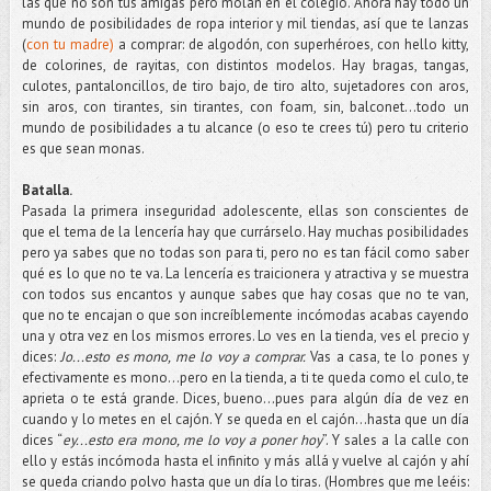
las que no son tus amigas pero molan en el colegio. Ahora hay todo un
mundo de posibilidades de ropa interior y mil tiendas, así que te lanzas
(
con tu madre)
a comprar: de algodón, con superhéroes, con hello kitty,
de colorines, de rayitas, con distintos modelos. Hay bragas, tangas,
culotes, pantaloncillos, de tiro bajo, de tiro alto, sujetadores con aros,
sin aros, con tirantes, sin tirantes, con foam, sin, balconet…todo un
mundo de posibilidades a tu alcance (o eso te crees tú) pero tu criterio
es que sean monas.
Batalla.
Pasada la primera inseguridad adolescente, ellas son conscientes de
que el tema de la lencería hay que currárselo. Hay muchas posibilidades
pero ya sabes que no todas son para ti, pero no es tan fácil como saber
qué es lo que no te va. La lencería es traicionera y atractiva y se muestra
con todos sus encantos y aunque sabes que hay cosas que no te van,
que no te encajan o que son increíblemente incómodas acabas cayendo
una y otra vez en los mismos errores. Lo ves en la tienda, ves el precio y
dices:
Jo...esto es mono, me lo voy a comprar.
Vas a casa, te lo pones y
efectivamente es mono...pero en la tienda, a ti te queda como el culo, te
aprieta o te está grande. Dices, bueno...pues para algún día de vez en
cuando y lo metes en el cajón. Y se queda en el cajón…hasta que un día
dices “
ey...esto era mono, me lo voy a poner hoy
”. Y sales a la calle con
ello y estás incómoda hasta el infinito y más allá y vuelve al cajón y ahí
se queda criando polvo hasta que un día lo tiras. (Hombres que me leéis: