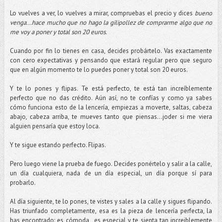
Lo vuelves a ver, lo vuelves a mirar, compruebas el precio y dices
bueno
venga...hace mucho que no hago la gilipollez de comprarme algo que no
me voy a poner y total son 20 euros.
Cuando por fin lo tienes en casa, decides probártelo. Vas exactamente
con cero expectativas y pensando que estará regular pero que seguro
que en algún momento te lo puedes poner y total son 20 euros.
Y te lo pones y flipas. Te está perfecto, te está tan increíblemente
perfecto que no das crédito. Aún así, no te confías y como ya sabes
cómo funciona esto de la lencería, empiezas a moverte, saltas, cabeza
abajo, cabeza arriba, te mueves tanto que piensas...joder si me viera
alguien pensaría que estoy loca.
Y te sigue estando perfecto. Flipas.
Pero luego viene la prueba de fuego. Decides ponértelo y salir a la calle,
un día cualquiera, nada de un día especial, un día porque sí para
probarlo.
Al día siguiente, te lo pones, te vistes y sales a la calle y sigues flipando.
Has triunfado completamente, esa es la pieza de lencería perfecta, la
has encontrado: es cómoda, es especial y te sienta tan increiblemente