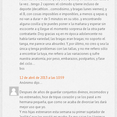
la vez...tengo 2 cajones: el cómodo q tiene incluso de
deporte (decathlon...comodisimo, y bragas lunes viernes), y
el B, con cosas imposibles e imponibles, a menos q sepas q
no van a durar + de 5 minutos en su sitio..y encontrando
alguna cosilla q te puedes poner x la mañana y esperar sin
escocerte a q llegue el momento sorpresa de la otra parte
contratante. Doy gracias xq en mi época adolencente no
había tanta variedad, las bragas eran bragas; no soporto el
tanga, me parece una absurdez. Y, por últmo, no creo q sea la
única q tenga problemas con las tallas, y no me refiero sólo
a encontrar la tuya, me refiero a las variaciones q sufre
nuestra anatomía, por peso, embarazos, postpartos, y fase
del ciclo...
bss
12 de abril de 2013 a las 10:59
Anónimo dijo...
Despues de años de guardar conjuntos divinos, incomodos y
no estrenados, hice de tripas corazón y se los pasé a mi
hermana pequeña, que como se acaba de divorciar les dará
mejor uso que yo.
Y mis hijas estrenaron esta semana su primer sujetador de
"pollita" que les regaló mi madre. Se me caian las lágrimas.