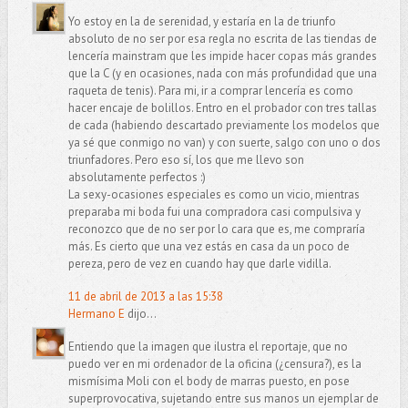
Yo estoy en la de serenidad, y estaría en la de triunfo
absoluto de no ser por esa regla no escrita de las tiendas de
lencería mainstram que les impide hacer copas más grandes
que la C (y en ocasiones, nada con más profundidad que una
raqueta de tenis). Para mi, ir a comprar lencería es como
hacer encaje de bolillos. Entro en el probador con tres tallas
de cada (habiendo descartado previamente los modelos que
ya sé que conmigo no van) y con suerte, salgo con uno o dos
triunfadores. Pero eso sí, los que me llevo son
absolutamente perfectos :)
La sexy-ocasiones especiales es como un vicio, mientras
preparaba mi boda fui una compradora casi compulsiva y
reconozco que de no ser por lo cara que es, me compraría
más. Es cierto que una vez estás en casa da un poco de
pereza, pero de vez en cuando hay que darle vidilla.
11 de abril de 2013 a las 15:38
Hermano E
dijo...
Entiendo que la imagen que ilustra el reportaje, que no
puedo ver en mi ordenador de la oficina (¿censura?), es la
mismísima Moli con el body de marras puesto, en pose
superprovocativa, sujetando entre sus manos un ejemplar de