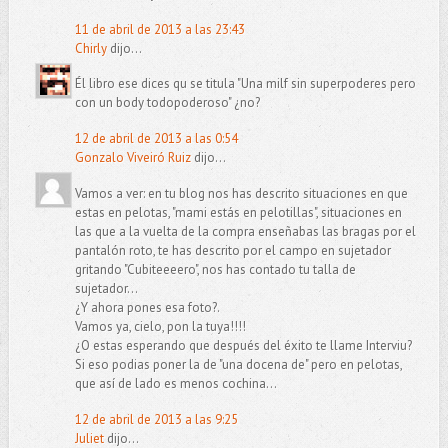
11 de abril de 2013 a las 23:43
Chirly
dijo...
Él libro ese dices qu se titula "Una milf sin superpoderes pero
con un body todopoderoso" ¿no?
12 de abril de 2013 a las 0:54
Gonzalo Viveiró Ruiz
dijo...
Vamos a ver: en tu blog nos has descrito situaciones en que
estas en pelotas, "mami estás en pelotillas", situaciones en
las que a la vuelta de la compra enseñabas las bragas por el
pantalón roto, te has descrito por el campo en sujetador
gritando "Cubiteeeero", nos has contado tu talla de
sujetador...
¿Y ahora pones esa foto?.
Vamos ya, cielo, pon la tuya!!!!
¿O estas esperando que después del éxito te llame Interviu?
Si eso podias poner la de "una docena de" pero en pelotas,
que así de lado es menos cochina...
12 de abril de 2013 a las 9:25
Juliet
dijo...