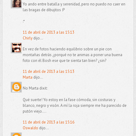
Yo ando entre batalla y serenidad, pero no puedo no caer en
las bragas de dibujitos :P
:*
11 de abril de 2013 a las 15:13
Chirly
dijo...
En vez de fotos haciendo equilibrio sobre un pie con
montañas detrás ¿porqué no te animas a poner una buena
foto con él Bosh ese que te sienta tan bien? ¿sin?
11 de abril de 2013 a las 15:13
Marta
dijo...
No Marta dixit:
Qué suerte! Yo estoy en la fase cómoda, sin costuras y
blanco, negro y visón. A mí la roja siempre me ha parecido de
putón viejo....
11 de abril de 2013 a las 15:16
Oswaldo
dijo...