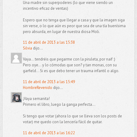
Una madre sin superpoderes (lo que viene siendo un
incentivo eficaz de ventas)
Espero que no tenga que llegar a casa y que la imagen siga
sin verse, o lo que aún es peor que sea de una tía buenísima
pero absurda, en lugar de nuestra diosa Moli.
11 de abril de 2013 a las 15:38
Silvia
dijo...
Vaya... tendréis que pegarme con la piruleta, por naif :)
Pero oye... y lo cómodas que son? y tan monas, con su
garfield... Si es que debo tener un trauma infantil o algo.
11 de abril de 2013 a las 15:49
HombreRevenido
dijo...
¡Vaya semanita!
Primero el libro, luego la ganga perfecta...
Si tengo que votar (ahora lo que se lleva son los posts de
votar) me quedo con la lencería fácil de quitar.
11 de abril de 2013 a las 16:22