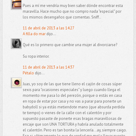
Pues a mí me vendría muy bien saber dónde encontrar esta
maravilla. Hace mucho que no compro nada "especial" por
los mismos desengaños que comentas. Sniff..
11 de abril de 2013 a las 14:27
A filla do mar
dijo...
Qué es lo primero que cambie una mujer al divorciarse?
Su ropa interior.
11 de abril de 2013 a las 14:37
Pétalo
dijo...
Juas, yo soy de las que tiene lleno el cajón de cosas súper
sexis para "ocasiones especiales" y luego cuando llega el
momento me pasa lo del perezón, porque o estás en casa
en ropa de estar por casa y no vas a parar para ponerte un
babydoll si ya estás metiendote mano (que absurda perdida
te tiempo) o vienes de la calle con el calentón y por
supuesto pasaste de ponerte esas bragas maravillosas de
encaje que son UNA TORTURA y habría anulado totalmente
el calentón. Pero es tan bonita la lencería...ay, siempre caigo.
Eso si, ultimamente lo que de verdad me mola llevar puesto