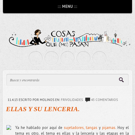
:::: MENU ::::
11.4.13
ESCRITO POR MOLINOS
EN:
FRIVOLIDADES
43 COMENTARIOS
ELLAS Y SU LENCERIA.
Ya he hablado por aquí de
sujetadores,
tangas
y
pijamas.
Hoy el
tema es otro, el tema es ellas y la lencería y las etapas en la