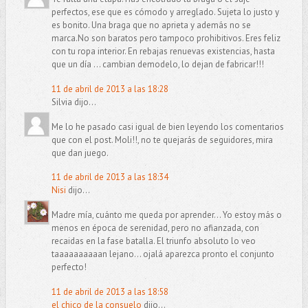
perfectos, ese que es cómodo y arreglado. Sujeta lo justo y
es bonito. Una braga que no aprieta y además no se
marca.No son baratos pero tampoco prohibitivos. Eres feliz
con tu ropa interior. En rebajas renuevas existencias, hasta
que un día ... cambian demodelo, lo dejan de fabricar!!!
11 de abril de 2013 a las 18:28
Silvia dijo...
Me lo he pasado casi igual de bien leyendo los comentarios
que con el post. Moli!!, no te quejarás de seguidores, mira
que dan juego.
11 de abril de 2013 a las 18:34
Nisi
dijo...
Madre mía, cuánto me queda por aprender... Yo estoy más o
menos en época de serenidad, pero no afianzada, con
recaidas en la fase batalla. El triunfo absoluto lo veo
taaaaaaaaaan lejano... ojalá aparezca pronto el conjunto
perfecto!
11 de abril de 2013 a las 18:58
el chico de la consuelo
dijo...