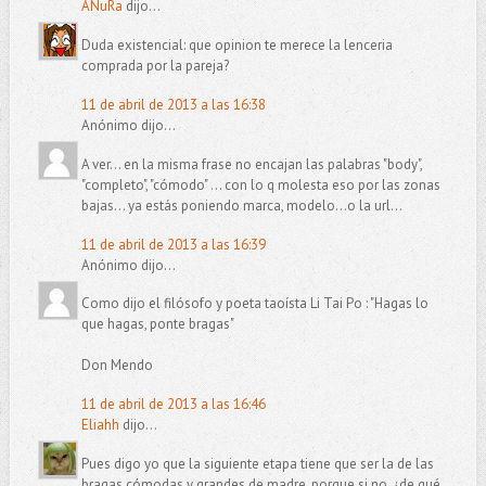
ANuRa
dijo...
Duda existencial: que opinion te merece la lenceria
comprada por la pareja?
11 de abril de 2013 a las 16:38
Anónimo dijo...
A ver... en la misma frase no encajan las palabras "body",
"completo", "cómodo" ... con lo q molesta eso por las zonas
bajas... ya estás poniendo marca, modelo...o la url...
11 de abril de 2013 a las 16:39
Anónimo dijo...
Como dijo el filósofo y poeta taoísta Li Tai Po : "Hagas lo
que hagas, ponte bragas"
Don Mendo
11 de abril de 2013 a las 16:46
Eliahh
dijo...
Pues digo yo que la siguiente etapa tiene que ser la de las
bragas cómodas y grandes de madre, porque si no, ¿de qué