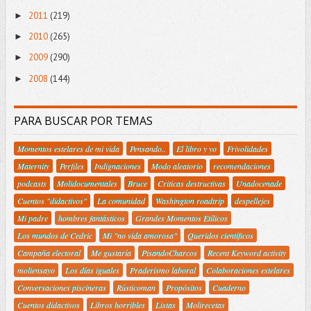
2011
(219)
►
2010
(265)
►
2009
(290)
►
2008
(144)
►
PARA BUSCAR POR TEMAS
Momentos estelares de mi vida
Pensando..
El libro y yo
Frivolidades
Maternity
Perfiles
Indignaciones
Modo aleatorio
recomendaciones
podcasts
Molidocumentales
Bruce
Criticas destructivas
Unadocenade
Cuentos "didactivos"
La comunidad
Washington roadtrip
despellejes
Mi padre
hombres fantásticos
Grandes Momentos Etílicos
Los mundos de Cedric
Mi "no vida amorosa"
Queridos científicos
Campaña electoral
Me gustaría
PisandoCharcos
Recent Keyword activity
moliensayo
Los días iguales
Praderismo laboral
Colaboraciones estelares
Conversaciones piscineras
Rústicoman
Propósitos
Cuaderno
Cuentos didactivos
Libros horribles
Listas
Molirecetas