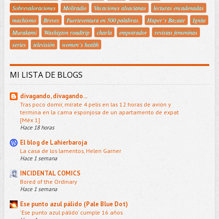
Sobrevaloraciones
Moliradio
Vacaciones alsacianas
lecturas encadenadas
machismo
Breves
Fuerteventura en 500 palabras.
Haper´s Bazaar
Ignite
Murakami
Washigton roadtrip
charla
empotrador
revistas femeninas
series
televisión
women´s health
MI LISTA DE BLOGS
divagando, divagando...
Tras poco domir, mírate 4 pelis en las 12 horas de avión y
termina en la cama esponjosa de un apartamento de expat
[Méx 1]
Hace 18 horas
El blog de Lahierbaroja
La casa de los lamentos, Helen Garner
Hace 1 semana
INCIDENTAL COMICS
Bored of the Ordinary
Hace 1 semana
Ese punto azul pálido (Pale Blue Dot)
'Ese punto azul pálido' cumple 16 años