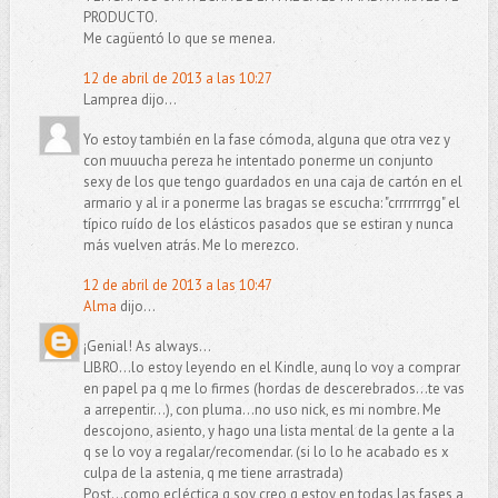
PRODUCTO.
Me cagüentó lo que se menea.
12 de abril de 2013 a las 10:27
Lamprea dijo...
Yo estoy también en la fase cómoda, alguna que otra vez y
con muuucha pereza he intentado ponerme un conjunto
sexy de los que tengo guardados en una caja de cartón en el
armario y al ir a ponerme las bragas se escucha: "crrrrrrrgg" el
típico ruído de los elásticos pasados que se estiran y nunca
más vuelven atrás. Me lo merezco.
12 de abril de 2013 a las 10:47
Alma
dijo...
¡Genial! As always...
LIBRO...lo estoy leyendo en el Kindle, aunq lo voy a comprar
en papel pa q me lo firmes (hordas de descerebrados...te vas
a arrepentir...), con pluma...no uso nick, es mi nombre. Me
descojono, asiento, y hago una lista mental de la gente a la
q se lo voy a regalar/recomendar. (si lo lo he acabado es x
culpa de la astenia, q me tiene arrastrada)
Post...como ecléctica q soy creo q estoy en todas las fases a