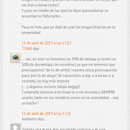
las iban a llevar todas?
Y para ser madre de las que las hijas quinceañeras se
acuerdan no falta tanto...
Para mí más, que yo dejé de usar las bragas blancas en la
universidad.
11 de abril de 2013 a las 17:12
TXABI
dijo...
... ves, en esto os llevamos un 50% de ventaja (o tenéis un
50% de desventaja con nosotros) ya que no tenemos que
preocuparnos "de lo de arriba"; nuestra única preocupación
pasa "por lo de abajo", de calzoncillo a slip, o a boxer o a
coulotte, no hay más historia
(... y algunos, incluso, tanga aaggg!).
Comprarle lenceria a mi mujer le y me encanta y SIEMPRE
acierto, tanto en los modelos como en la comodidad... soy
un hacha !
11 de abril de 2013 a las 17:21
Anónimo dijo...
Te falta una etapa. Has encotrado la braga o el suje