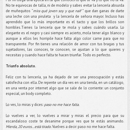
No te equivocas de talla, ni de modelo y sabes evitar la lencería absurda
de muñequitos “
mira qué joven soy y que naif
” que dan ganas de darte
una leche con una piruleta y la lencería de señora mayor. Incluso has
aprendido que lo más importante es el tacto y que los brillos son
horribles.Tienes la lencería que te mola y sabes cuándo usarla. Lo
elegante es el negro y casi siempre es acierto, mola tener algo blanco y
aunque a ellos les horripile hace falta algo color carne para que no
transparente. Por fin tienes una relación de amor con tus bragas y tus
sujetadores, las conoces, te conocen, se ajustan a lo que quieres y
necesitas y cuando hace falta te hacen triunfar. Todo es perfecto.
Triunfo absoluto.
Feliz con tu lencería, ya ha dejado de ser una preocupación y estás
satisfecha con ella. De repente un día ves en una tienda, en un catálogo,
en una venta por internet algo que se sale de lo corriente: un conjunto
especial, un body completo.
Lo ves, lo miras y dices:
paso no me hace falta.
Lo vuelves a ver, lo vuelves a mirar y miras el precio para que su
escandaloso coste te desanime porque ves que te estás animando.
Mierda, 20 euros…está tirado
. Vuelves a decir: paso no me hace falta.