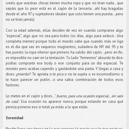
creéis que vuestras chicas tienen mucha ropa y que no tiran nada…que
sepáis que lo peor está en el cajón de la lencería...ahí hay braguitas
desde el año 97 y sujetadores ideales que solo tienen una puesta...pero
no se tiran jamás)
Con la edad además, ellas deciden de vez en cuando comprarse algo
“especial”, algo que no sea para todos los días, algo para seducir…Una
completa memez porque todo el mundo sabe que cuando más se liga
es el día que vas en vaqueros mugrientos, sudadera de NY del 95 y te
has puesto la ropa interior que primero ha salido del cajón…pero en fin,
es imposible no caer en la tentación. Tu lado “femenino” absurdo te dice:
podías comprarte ese body o ese conjunto para un día especial. Te
resistes pero acabas cayendo y gastándote una pasta. Y llegas a casa y
dices: ¡¡mierda!! Te aprieta o te pica o no te sujeta o es incomodísimo o
te hace parecer un putón…o una sabia combinación de todos esos
factores.
Lo metes en el cajón y dices…”
bueno, para una ocasión especial…sin salir
de casa
”. Esa ocasión no aparece nunca, porque estando en casa qué
pereza ponerse eso si total ya estás a lo que estás.
Serenidad
Por fin llega una época en la que conoces lo que te va y lo que no te va.