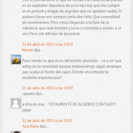
es un sujetador deportivo de esos tipo top que me compré
en el primark y bragas de algodón que no aprieten nadita. Si
pudiera llevar eso siempre sería uber feliz. Que comodidad
de movimientos. Pero estoy llegando a la fase de la
sabiduría, que sean bonitas y sexis y cómodas y suaves a la
vez. Pero son dificiles de encontrar.
11 de abril de 2013 a las 14:59
Niamh
dijo...
Pues viendo lo que dices del triunfo absoluto... va a ser que
estoy en la serenidad aunque todavia tengo algún arranque
que acaba al fondo del cajón. Dónde encontraste tu
modelito espectacular?
11 de abril de 2013 a las 14:59
rayuela dijo...
a filla do mar .. TOTALMENTE DE ACUERDO CONTIGO!!!
jejeje
11 de abril de 2013 a las 15:07
Ana María
dijo...