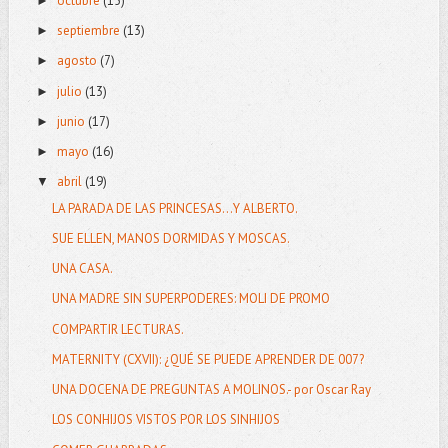
octubre
(15)
►
septiembre
(13)
►
agosto
(7)
►
julio
(13)
►
junio
(17)
►
mayo
(16)
►
abril
(19)
▼
LA PARADA DE LAS PRINCESAS...Y ALBERTO.
SUE ELLEN, MANOS DORMIDAS Y MOSCAS.
UNA CASA.
UNA MADRE SIN SUPERPODERES: MOLI DE PROMO
COMPARTIR LECTURAS.
MATERNITY (CXVII): ¿QUÉ SE PUEDE APRENDER DE 007?
UNA DOCENA DE PREGUNTAS A MOLINOS.- por Oscar Ray
LOS CONHIJOS VISTOS POR LOS SINHIJOS