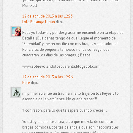
Meritxell
12 de abril de 2013 a las 12:25
Lola Birlanga Urbán
dijo...
Pues yo todavía y por desgracia me encuentro en la etapa de
Batalla. ¡Qué ganas tengo de que llegue el momento de
"Serenidad" y me reconcilie con mis bragas y sujetadores!
Por cierto, de pequeña tampoco nunca conseguí que
cuadraran los días de las bragas. :) Besos.
www.sobrevolandoloscuarenta.blogspot.com
12 de abril de 2013 a las 12:26
Hele
dijo...
mi primer suje fue un trauma, me lo trajeron los Reyes y lo
escondía de la vergüenza. No quería crecer!!!
Y con razón, para lo que te espera cuando creces...
Yo estoy en una fase rara, creo que mezcla de comprar
bragas cómodas, cositas de encaje que son insoportables
una vez puestas y aún tengo alguna regresión a la