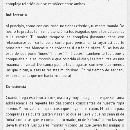
compleja relación que se establece entre ambas.
Indiferencia.
Al principio, como con casi todo, no tienes criterio y tu madre manda. De
hecho le prestas la misma atención a tus braguitas que a los calcetines
o la camisa. Tu madre tampoco se complica (bastante tiene con
relacionarse con su lencería como para pensar en la tuya) así que te
pone braguitas blancas o de colorines si están de oferta. Si las hay de
esas de que pone “lunes”, “martes”, “miércoles”...también te las pone y
comprueba que es imposible que coincida el día y las braguitas, es una
máxima universal. De canija para ti las braguitas son invisibles menos
las que pican, a esas te resistes muchísimo. (En mi tiempo de ser cani,
esas eran unas que me hacía mi abuela)
Consciencia
Cuando llega esa época atroz, oscura y muy desagradable que se llama
adolescencia de repente las tías somos conscientes de nuestra ropa
interior. Ya no vale cualquier cosa que haya en el cajón. El criterio para
comprarlas es que te gusten y sean lo que se lleva y que no sean ni de
“niña” como las que te compraba tu madre, ni de “señora” como las que
lleva tu madre. Las quieres “monas” y como las que llevan tus amigas o