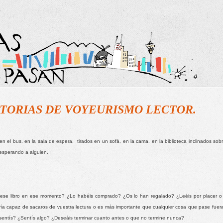
TORIAS DE VOYEURISMO LECTOR.
en el bus, en la sala de espera,  tirados en un sofá, en la cama, en la biblioteca inclinados sobre
esperando a alguien. 
 ese libro en ese momento? ¿Lo habéis comprado? ¿Os lo han regalado? ¿Leéis por placer o 
ría capaz de sacaros de vuestra lectura o es más importante que cualquier cosa que pase fuera
sentís? ¿Sentís algo? ¿Deseáis terminar cuanto antes o que no termine nunca? 