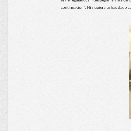
te he regalado, sin despegar la vista de l
continuación”. Ni siquiera te has dado c