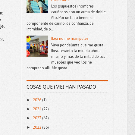
Los (supuestos) nombres
cariñosos son un arma de doble
e 
filo. Por un lado tienen un
 
componente de cariño, de confianza, de
e. 
intimidad, de p...
Ikea no me manipules
r. 
Vaya por delante que me gusta
Ikea. Levanto la mirada ahora
mismo y más de la mitad de los
muebles que veo los he
comprado allí. Me gusta...
COSAS QUE (ME) HAN PASADO
2026
(1)
►
2024
(22)
►
2023
(67)
►
2022
(86)
►