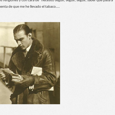
os renglones y con cara de “necesito seguir, seguir, seguir, saber que pasa a 
uenta de que me he llevado el tabaco....