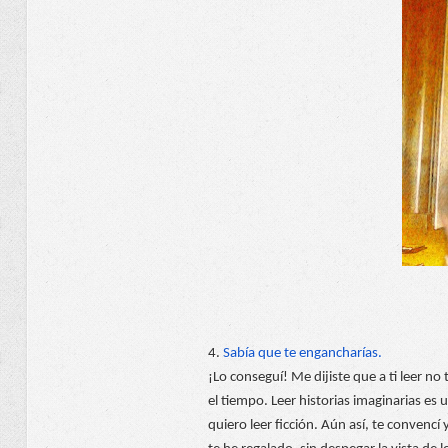
4. 
Sabía que te engancharías.
¡Lo conseguí! Me dijiste que a ti leer no
el tiempo. Leer historias imaginarias es
quiero leer ficción. Aún así, te convencí y