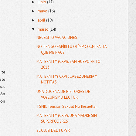
junio
(17)
►
mayo
(16)
►
abril
(19)
►
marzo
(14)
▼
NECESITO VACACIONES
NO TENGO ESPÍRITU OLÍMPICO..NI FALTA
QUE ME HACE
MATERNITY (CXVI): SAN HUEVO FRITO
2013
te 
MATERNITY( CXV) : CABEZONERIA Y
te 
NOTITAS
as 
UNA DOCENA DE HISTORIAS DE
ón 
VOYEURISMO LECTOR.
on 
TSNR: Tensión Sexual No Resuelta.
MATERNITY (CXIV): UNA MADRE SIN
SUPERPODERES
EL CLUB DEL TUPER