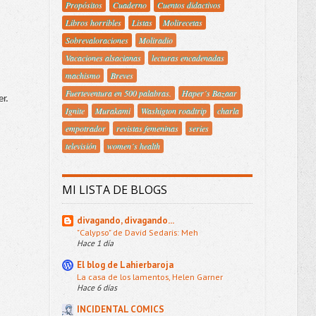
Propósitos
Cuaderno
Cuentos didactivos
Libros horribles
Listas
Molirecetas
Sobrevaloraciones
Moliradio
Vacaciones alsacianas
lecturas encadenadas
machismo
Breves
Fuerteventura en 500 palabras.
Haper´s Bazaar
r. 
Ignite
Murakami
Washigton roadtrip
charla
empotrador
revistas femeninas
series
televisión
women´s health
MI LISTA DE BLOGS
divagando, divagando...
"Calypso" de David Sedaris: Meh
Hace 1 día
El blog de Lahierbaroja
La casa de los lamentos, Helen Garner
Hace 6 días
INCIDENTAL COMICS