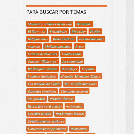
PARA BUSCAR POR TEMAS
Momentos estelares de mi vida
Pensando..
El libro y yo
Frivolidades
Maternity
Perfiles
Indignaciones
Modo aleatorio
recomendaciones
podcasts
Molidocumentales
Bruce
Criticas destructivas
Unadocenade
Cuentos "didactivos"
La comunidad
Washington roadtrip
despellejes
Mi padre
hombres fantásticos
Grandes Momentos Etílicos
Los mundos de Cedric
Mi "no vida amorosa"
Queridos científicos
Campaña electoral
Me gustaría
PisandoCharcos
Recent Keyword activity
moliensayo
Los días iguales
Praderismo laboral
Colaboraciones estelares
Conversaciones piscineras
Rústicoman