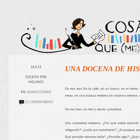
16.3.13
UNA DOCENA DE HIS
ESCRITO POR
MOLINOS
Os veo leer. En la calle, en un banco, en el metro, 
EN:
UNADOCENADE
mesa, en una butaca metidos en vosotros mismos, 
21 COMENTARIOS
Os veo leer, os miro y siento curiosidad. 
Una curiosidad malsana. ¿Por qué estáis leyendo
obligación? ¿Leéis por esnobismo? ¿Si quisiera se
Qué pensáis mientras leéis? ¿Pensáis algo? ¿Qué 