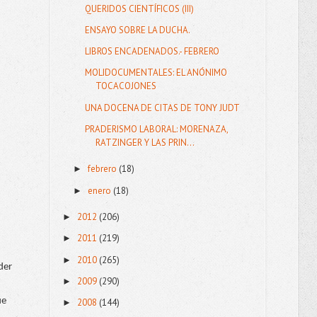
QUERIDOS CIENTÍFICOS (III)
ENSAYO SOBRE LA DUCHA.
LIBROS ENCADENADOS.- FEBRERO
MOLIDOCUMENTALES: EL ANÓNIMO
TOCACOJONES
UNA DOCENA DE CITAS DE TONY JUDT
PRADERISMO LABORAL: MORENAZA,
RATZINGER Y LAS PRIN...
febrero
(18)
►
enero
(18)
►
2012
(206)
►
2011
(219)
►
2010
(265)
►
er 
2009
(290)
►
e 
2008
(144)
►