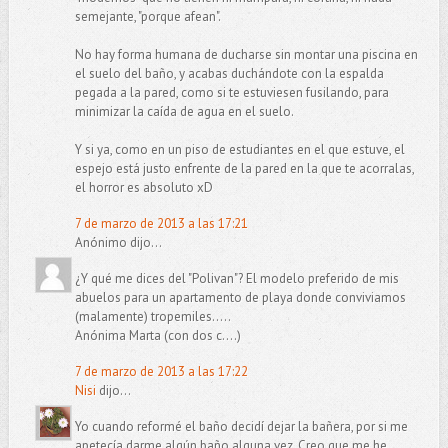
semejante, "porque afean".
No hay forma humana de ducharse sin montar una piscina en
el suelo del baño, y acabas duchándote con la espalda
pegada a la pared, como si te estuviesen fusilando, para
minimizar la caída de agua en el suelo.
Y si ya, como en un piso de estudiantes en el que estuve, el
espejo está justo enfrente de la pared en la que te acorralas,
el horror es absoluto xD
7 de marzo de 2013 a las 17:21
Anónimo dijo...
¿Y qué me dices del "Polivan"? El modelo preferido de mis
abuelos para un apartamento de playa donde conviviamos
(malamente) tropemiles.....
Anónima Marta (con dos c....)
7 de marzo de 2013 a las 17:22
Nisi
dijo...
Yo cuando reformé el baño decidí dejar la bañera, por si me
apetecía darme algún baño alguna vez. Creo que me he