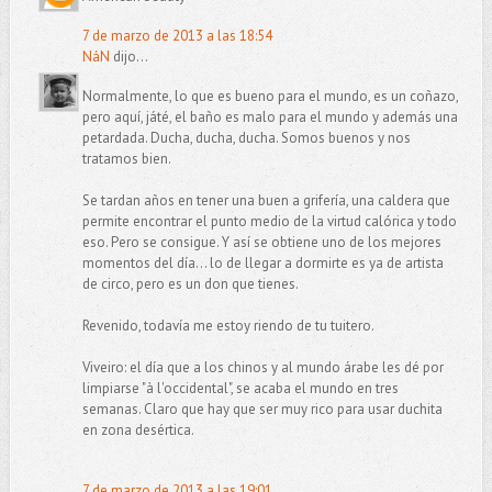
7 de marzo de 2013 a las 18:54
NáN
dijo...
Normalmente, lo que es bueno para el mundo, es un coñazo,
pero aquí, játé, el baño es malo para el mundo y además una
petardada. Ducha, ducha, ducha. Somos buenos y nos
tratamos bien.
Se tardan años en tener una buen a grifería, una caldera que
permite encontrar el punto medio de la virtud calórica y todo
eso. Pero se consigue. Y así se obtiene uno de los mejores
momentos del día... lo de llegar a dormirte es ya de artista
de circo, pero es un don que tienes.
Revenido, todavía me estoy riendo de tu tuitero.
Viveiro: el día que a los chinos y al mundo árabe les dé por
limpiarse "à l'occidental", se acaba el mundo en tres
semanas. Claro que hay que ser muy rico para usar duchita
en zona desértica.
7 de marzo de 2013 a las 19:01