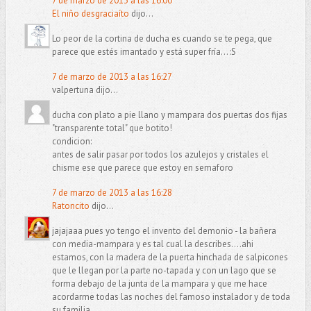
7 de marzo de 2013 a las 16:00
El niño desgraciaíto
dijo...
Lo peor de la cortina de ducha es cuando se te pega, que
parece que estés imantado y está super fría... :S
7 de marzo de 2013 a las 16:27
valpertuna dijo...
ducha con plato a pie llano y mampara dos puertas dos fijas
"transparente total" que botito!
condicion:
antes de salir pasar por todos los azulejos y cristales el
chisme ese que parece que estoy en semaforo
7 de marzo de 2013 a las 16:28
Ratoncito
dijo...
jajajaaa pues yo tengo el invento del demonio - la bañera
con media-mampara y es tal cual la describes....ahi
estamos, con la madera de la puerta hinchada de salpicones
que le llegan por la parte no-tapada y con un lago que se
forma debajo de la junta de la mampara y que me hace
acordarme todas las noches del famoso instalador y de toda
su familia.....