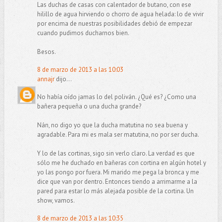
Las duchas de casas con calentador de butano, con ese
hilillo de agua hirviendo o chorro de agua helada: lo de vivir
por encima de nuestras posibilidades debió de empezar
cuando pudimos ducharnos bien.
Besos.
8 de marzo de 2013 a las 10:03
annajr
dijo...
No había oído jamas lo del poliván. ¿Qué es? ¿Como una
bañera pequeña o una ducha grande?
Nán, no digo yo que la ducha matutina no sea buena y
agradable. Para mi es mala ser matutina, no por ser ducha.
Y lo de las cortinas, sigo sin verlo claro. La verdad es que
sólo me he duchado en bañeras con cortina en algún hotel y
yo las pongo por fuera. Mi marido me pega la bronca y me
dice que van por dentro. Entonces tiendo a arrimarme a la
pared para estar lo más alejada posible de la cortina. Un
show, vamos.
8 de marzo de 2013 a las 10:35