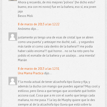
Ahora q recuerdo, de mis mejores "polvos" (he dicho esto?
bueno, era con mi novio) fue en la bañera, eso sí, era joven
jaja
Besos Moli
8 de marzo de 2013 a las 12:22
Anónimo dijo...
justamente yo tengo una de esas de cristal 'que se abren
como una puerta' y anteayer me duché, salí... y segundos
más tarde oí como caía dentro de la bañera!!! me podía
haber caído encima!!! qué horror... no se ha roto pero ha
jodido el esmalte de la bañera y un azulejo... una mierda!
Marián
8 de marzo de 2013 a las 12:51
Una Mama Practica
dijo...
Y la moda actual de tener alcachofa tipo lluvia y fija, y
además la ducha con mango que puedes agarrar? Muy cool y
estiloso, pero lleva a que tengas que acordarte qué botón
acciona cual. Cosa que a mi con el sueño que tengo cada
mañana, no me pasa. Y la ley de Murphy quiere que le des
siempre al de la alcachofa tipo lluvia que está sobre tu