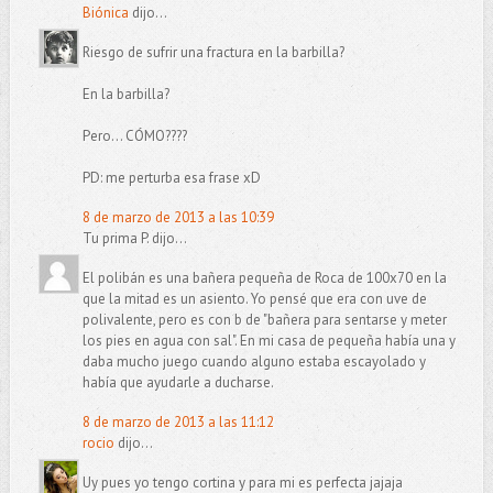
Biónica
dijo...
Riesgo de sufrir una fractura en la barbilla?
En la barbilla?
Pero... CÓMO????
PD: me perturba esa frase xD
8 de marzo de 2013 a las 10:39
Tu prima P. dijo...
El polibán es una bañera pequeña de Roca de 100x70 en la
que la mitad es un asiento. Yo pensé que era con uve de
polivalente, pero es con b de "bañera para sentarse y meter
los pies en agua con sal". En mi casa de pequeña había una y
daba mucho juego cuando alguno estaba escayolado y
había que ayudarle a ducharse.
8 de marzo de 2013 a las 11:12
rocio
dijo...
Uy pues yo tengo cortina y para mi es perfecta jajaja