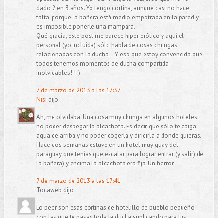
dado 2 en 3 años. Yo tengo cortina, aunque casi no hace
falta, porque la bañera está medio empotrada en la pared y
es imposible ponerle una mampara.
Qué gracia, este post me parece hiper erótico y aquí el
personal (yo incluida) sólo habla de cosas chungas
relacionadas con la ducha... Y eso que estoy convencida que
todos tenemos momentos de ducha compartida
inolvidables!!! :)
7 de marzo de 2013 a las 17:37
Nisi
dijo...
Ah, me olvidaba. Una cosa muy chunga en algunos hoteles:
no poder despegar la alcachofa. Es decir, que sólo te caiga
agua de arriba y no poder cogerla y dirigirla a donde quieras.
Hace dos semanas estuve en un hotel muy guay del
paraguay que tenías que escalar para lograr entrar (y salir) de
la bañera) y encima la alcachofa era fija. Un horror.
7 de marzo de 2013 a las 17:41
Tocaweb dijo...
Lo peor son esas cortinas de hotelillo de pueblo pequeño
con las que te pasas toda la ducha suplicando para tus