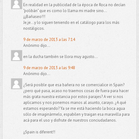
En realidad en la publicidad de la época de Roca no decían
"polibán" que es como lo llama mi madre sino...
¡¡¡Bañaseo!!!
Je,je...y lo siguen teniendo en el catálogo para los más
nostálgicos.
9 de marzo de 2013 a las 7:14
Anónimo dijo...
en la ducha también se llora muy agusto...
9 de marzo de 2013 a las 9:48
Anónimo dijo...
¿Será posible que esa bañera no se comercialice in Spain?
¿pero qué pasa, acaso no traemos cosas de fuera para hacer
más grata nuestra estancia por estos parajes? A ver si nos
aplicamos y nos ponemos manos al asunto, carayo. ¿A qué
estamos esperando? Ya se me está haciendo la boca agua
sólo de imaginármelo, espabilen y traigan esa maravilla para
acá para el uso y disfrute de nuestros conciudadanos.
¡¡Spain is diferent!!