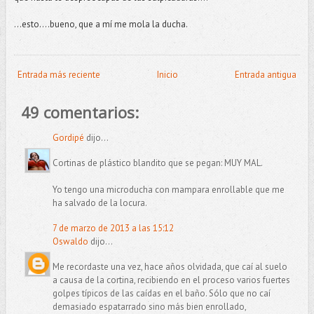
…esto….bueno, que a mí me mola la ducha.
Entrada más reciente
Inicio
Entrada antigua
49 comentarios:
Gordipé
dijo...
Cortinas de plástico blandito que se pegan: MUY MAL.
Yo tengo una microducha con mampara enrollable que me
ha salvado de la locura.
7 de marzo de 2013 a las 15:12
Oswaldo
dijo...
Me recordaste una vez, hace años olvidada, que caí al suelo
a causa de la cortina, recibiendo en el proceso varios fuertes
golpes típicos de las caídas en el baño. Sólo que no caí
demasiado espatarrado sino más bien enrollado,