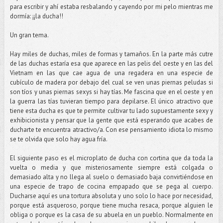
para escribir y ahí estaba resbalando y cayendo por mi pelo mientras me
dormía: ¡¡la ducha!!
Un gran tema.
Hay miles de duchas, miles de formas y tamaños. En la parte más cutre
de las duchas estaría esa que aparece en las pelis del oeste y en las del
Vietnam en las que cae agua de una regadera en una especie de
cubículo de madera por debajo del cual se ven unas piernas peludas si
son tíos y unas piernas sexys si hay tías. Me fascina que en el oeste y en
la guerra las tías tuvieran tiempo para depilarse. El único atractivo que
tiene esta ducha es que te permite cultivar tu lado supuestamente sexy y
exhibicionista y pensar que la gente que está esperando que acabes de
ducharte te encuentra atractivo/a. Con ese pensamiento idiota lo mismo
se te olvida que solo hay agua fría.
El siguiente paso es el microplato de ducha con cortina que da toda la
vuelta o media y que misteriosamente siempre está colgada o
demasiado alta y no llega al suelo o demasiado baja convirtiéndose en
una especie de trapo de cocina empapado que se pega al cuerpo.
Ducharse aquí es una tortura absoluta y uno solo lo hace por necesidad,
porque está asqueroso, porque tiene mucha resaca, porque alguien le
obliga o porque es la casa de su abuela en un pueblo. Normalmente en