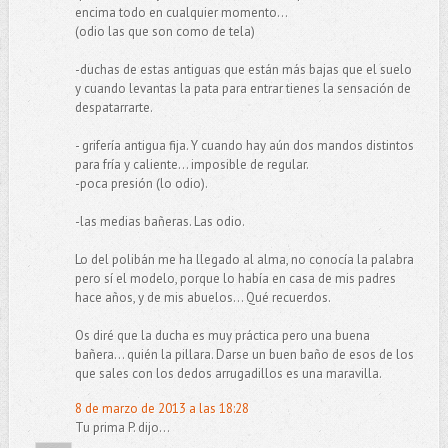
encima todo en cualquier momento...
(odio las que son como de tela)
-duchas de estas antiguas que están más bajas que el suelo
y cuando levantas la pata para entrar tienes la sensación de
despatarrarte.
- grifería antigua fija. Y cuando hay aún dos mandos distintos
para fría y caliente... imposible de regular.
-poca presión (lo odio).
-las medias bañeras. Las odio.
Lo del polibán me ha llegado al alma, no conocía la palabra
pero sí el modelo, porque lo había en casa de mis padres
hace años, y de mis abuelos... Qué recuerdos.
Os diré que la ducha es muy práctica pero una buena
bañera... quién la pillara. Darse un buen baño de esos de los
que sales con los dedos arrugadillos es una maravilla.
8 de marzo de 2013 a las 18:28
Tu prima P. dijo...