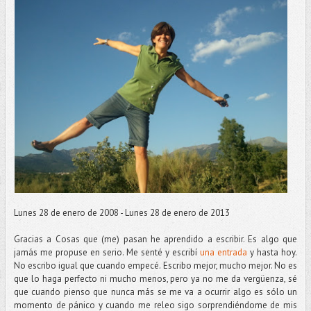
Lunes 28 de enero de 2008 - Lunes 28 de enero de 2013
Gracias a Cosas que (me) pasan he aprendido a escribir. Es algo que
jamás me propuse en serio. Me senté y escribí
una entrada
y hasta hoy.
No escribo igual que cuando empecé. Escribo mejor, mucho mejor. No es
que lo haga perfecto ni mucho menos, pero ya no me da vergüenza, sé
que cuando pienso que nunca más se me va a ocurrir algo es sólo un
momento de pánico y cuando me releo sigo sorprendiéndome de mis