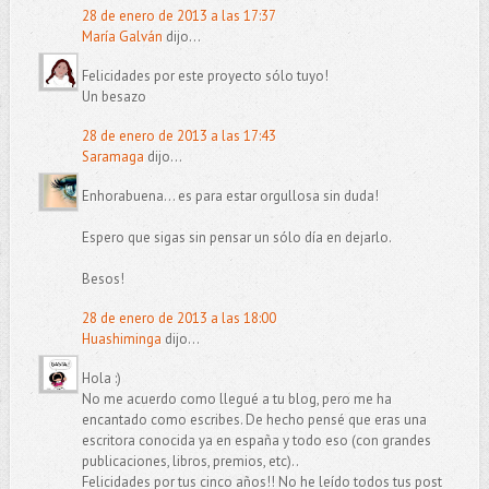
28 de enero de 2013 a las 17:37
María Galván
dijo...
Felicidades por este proyecto sólo tuyo!
Un besazo
28 de enero de 2013 a las 17:43
Saramaga
dijo...
Enhorabuena... es para estar orgullosa sin duda!
Espero que sigas sin pensar un sólo día en dejarlo.
Besos!
28 de enero de 2013 a las 18:00
Huashiminga
dijo...
Hola :)
No me acuerdo como llegué a tu blog, pero me ha
encantado como escribes. De hecho pensé que eras una
escritora conocida ya en españa y todo eso (con grandes
publicaciones, libros, premios, etc)..
Felicidades por tus cinco años!! No he leído todos tus post