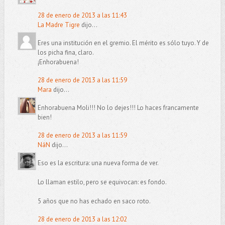
28 de enero de 2013 a las 11:43
La Madre Tigre
dijo...
Eres una institución en el gremio. El mérito es sólo tuyo. Y de
los picha fina, claro.
¡Enhorabuena!
28 de enero de 2013 a las 11:59
Mara
dijo...
Enhorabuena Moli!!! No lo dejes!!! Lo haces francamente
bien!
28 de enero de 2013 a las 11:59
NáN
dijo...
Eso es la escritura: una nueva forma de ver.
Lo llaman estilo, pero se equivocan: es fondo.
5 años que no has echado en saco roto.
28 de enero de 2013 a las 12:02