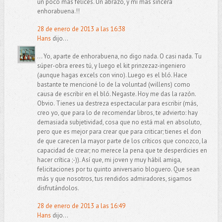
un poco mas felices. Un abrazo, y mi mas sincera
enhorabuena.!!
28 de enero de 2013 a las 16:38
Hans
dijo...
... Yo, aparte de enhorabuena, no digo nada. O casi nada. Tu
súper-obra erees tú, y luego el kit prinzezaz-ingeniero
(aunque hagas excels con vino). Luego es el bló. Hace
bastante te mencioné lo de la voluntad (willens) como
causa de escribir en el bló. Negaste. Hoy me das la razón.
Obvio. Tienes ua destreza espectacular para escribir (más,
creo yo, que para lo de recomendar libros, te advierto: hay
demasiada subjetividad, cosa que no está mal en absoluto,
pero que es mejor para crear que para criticar; tienes el don
de que carecen la mayor parte de los críticos que conozco, la
capacidad de crear; no merece la pena que te desperdicies en
hacer crítica ;-)). Así que, mi joven y muy hábil amiga,
felicitaciones por tu quinto aniversario bloguero. Que sean
más y que nosotros, tus rendidos admiradores, sigamos
disfrutándolos.
28 de enero de 2013 a las 16:49
Hans
dijo...