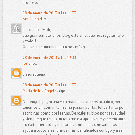
blogoso.
28 de enero de 2013 a las 16:33
Ameliaqp
dijo...
Felicidades Moli,
qué gran cumple-años-blog este en el que nos regalas foto
y todo!!
Que sean muuuuuuuuuuuchos más :)
28 de enero de 2013 a las 16:33
jos
dijo...
Enhorabuena
28 de enero de 2013 a las 16:33
María de los Angeles
dijo...
No tengo hijas, ni una vida marital, ni un mp3 acuático, pero
tenemos en común la misma pasión por las letras, tanto por
escribirlas como por leerlas. Descubrí tu blog por casualidad
y siempre que tengo un rato me escapo a verte y me encanta.
Tu éxito merecido y tu mordaz forma de expresarte nos
ayuda a todos a sentirmos mas identificados contigo y a ser