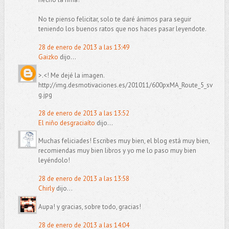
No te pienso felicitar, solo te daré ánimos para seguir
teniendo los buenos ratos que nos haces pasar leyendote.
28 de enero de 2013 a las 13:49
Gaizko
dijo...
>.<! Me dejé la imagen.
http://img.desmotivaciones.es/201011/600pxMA_Route_5_sv
g.jpg
28 de enero de 2013 a las 13:52
El niño desgraciaíto
dijo...
Muchas feliciades! Escribes muy bien, el blog está muy bien,
recomiendas muy bien libros y yo me lo paso muy bien
leyéndolo!
28 de enero de 2013 a las 13:58
Chirly
dijo...
Aupa! y gracias, sobre todo, gracias!
28 de enero de 2013 a las 14:04