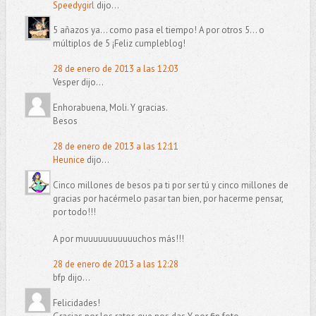
Speedygirl
dijo...
5 añazos ya... como pasa el tiempo! A por otros 5... o
múltiplos de 5 ¡Feliz cumpleblog!
28 de enero de 2013 a las 12:03
Vesper dijo...
Enhorabuena, Moli. Y gracias.
Besos
28 de enero de 2013 a las 12:11
Heunice
dijo...
Cinco millones de besos pa ti por ser tú y cinco millones de
gracias por hacérmelo pasar tan bien, por hacerme pensar,
por todo!!!
A por muuuuuuuuuuuchos más!!!
28 de enero de 2013 a las 12:28
bfp dijo...
Felicidades!