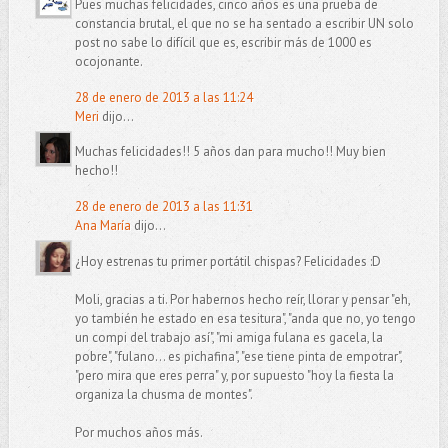
Pues muchas felicidades, cinco años es una prueba de
constancia brutal, el que no se ha sentado a escribir UN solo
post no sabe lo difícil que es, escribir más de 1000 es
ocojonante.
28 de enero de 2013 a las 11:24
Meri
dijo...
Muchas felicidades!! 5 años dan para mucho!! Muy bien
hecho!!
28 de enero de 2013 a las 11:31
Ana María
dijo...
¿Hoy estrenas tu primer portátil chispas? Felicidades :D
Moli, gracias a ti. Por habernos hecho reír, llorar y pensar "eh,
yo también he estado en esa tesitura", "anda que no, yo tengo
un compi del trabajo así", "mi amiga fulana es gacela, la
pobre", "fulano... es pichafina", "ese tiene pinta de empotrar",
"pero mira que eres perra" y, por supuesto "hoy la fiesta la
organiza la chusma de montes".
Por muchos años más.