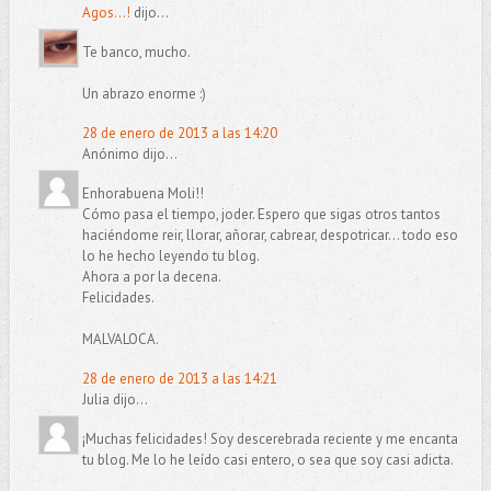
Agos...!
dijo...
Te banco, mucho.
Un abrazo enorme :)
28 de enero de 2013 a las 14:20
Anónimo dijo...
Enhorabuena Moli!!
Cómo pasa el tiempo, joder. Espero que sigas otros tantos
haciéndome reir, llorar, añorar, cabrear, despotricar... todo eso
lo he hecho leyendo tu blog.
Ahora a por la decena.
Felicidades.
MALVALOCA.
28 de enero de 2013 a las 14:21
Julia dijo...
¡Muchas felicidades! Soy descerebrada reciente y me encanta
tu blog. Me lo he leído casi entero, o sea que soy casi adicta.