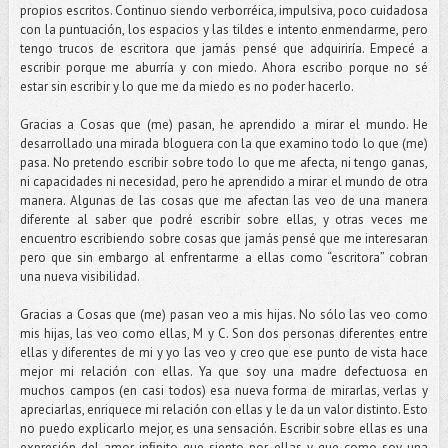
propios escritos. Continuo siendo verborréica, impulsiva, poco cuidadosa
con la puntuación, los espacios y las tildes e intento enmendarme, pero
tengo trucos de escritora que jamás pensé que adquiriría. Empecé a
escribir porque me aburría y con miedo. Ahora escribo porque no sé
estar sin escribir y lo que me da miedo es no poder hacerlo.
Gracias a Cosas que (me) pasan, he aprendido a mirar el mundo. He
desarrollado una mirada bloguera con la que examino todo lo que (me)
pasa. No pretendo escribir sobre todo lo que me afecta, ni tengo ganas,
ni capacidades ni necesidad, pero he aprendido a mirar el mundo de otra
manera. Algunas de las cosas que me afectan las veo de una manera
diferente al saber que podré escribir sobre ellas, y otras veces me
encuentro escribiendo sobre cosas que jamás pensé que me interesaran
pero que sin embargo al enfrentarme a ellas como “escritora” cobran
una nueva visibilidad.
Gracias a Cosas que (me) pasan veo a mis hijas. No sólo las veo como
mis hijas, las veo como ellas, M y C. Son dos personas diferentes entre
ellas y diferentes de mi y yo las veo y creo que ese punto de vista hace
mejor mi relación con ellas. Ya que soy una madre defectuosa en
muchos campos (en casi todos) esa nueva forma de mirarlas, verlas y
apreciarlas, enriquece mi relación con ellas y le da un valor distinto. Esto
no puedo explicarlo mejor, es una sensación. Escribir sobre ellas es una
expresión del amor inﬁnito que siento por ellas y que como soy una