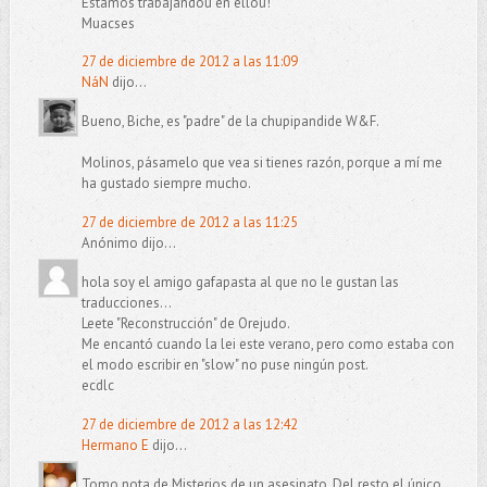
Estamos trabajandou en ellou!
Muacses
27 de diciembre de 2012 a las 11:09
NáN
dijo...
Bueno, Biche, es "padre" de la chupipandide W&F.
Molinos, pásamelo que vea si tienes razón, porque a mí me
ha gustado siempre mucho.
27 de diciembre de 2012 a las 11:25
Anónimo dijo...
hola soy el amigo gafapasta al que no le gustan las
traducciones...
Leete "Reconstrucción" de Orejudo.
Me encantó cuando la lei este verano, pero como estaba con
el modo escribir en "slow" no puse ningún post.
ecdlc
27 de diciembre de 2012 a las 12:42
Hermano E
dijo...
Tomo nota de Misterios de un asesinato. Del resto el único