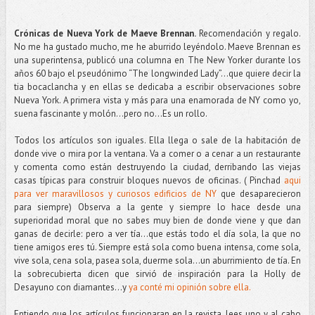
Crónicas de Nueva York de Maeve Brennan.
Recomendación y regalo.
No me ha gustado mucho, me he aburrido leyéndolo. Maeve Brennan es
una superintensa, publicó una columna en The New Yorker durante los
años 60 bajo el pseudónimo “The longwinded Lady”...que quiere decir la
tia bocaclancha y en ellas se dedicaba a escribir observaciones sobre
Nueva York. A primera vista y más para una enamorada de NY como yo,
suena fascinante y molón...pero no...Es un rollo.
Todos los artículos son iguales. Ella llega o sale de la habitación de
donde vive o mira por la ventana. Va a comer o a cenar a un restaurante
y comenta como están destruyendo la ciudad, derribando las viejas
casas típicas para construir bloques nuevos de oficinas. ( Pinchad
aqui
para ver maravillosos y curiosos edificios de NY
que desaparecieron
para siempre) Observa a la gente y siempre lo hace desde una
superioridad moral que no sabes muy bien de donde viene y que dan
ganas de decirle: pero a ver tía…que estás todo el día sola, la que no
tiene amigos eres tú. Siempre está sola como buena intensa, come sola,
vive sola, cena sola, pasea sola, duerme sola…un aburrimiento de tía. En
la sobrecubierta dicen que sirvió de inspiración para la Holly de
Desayuno con diamantes...y
ya conté mi opinión sobre ella.
Entiendo que los artículos funcionaran en la revista, lees uno y al cabo