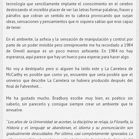
tecnología que sencillamente implante el conocimiento en el cerebro
destrozando el increíble placer de ver las letras formar palabras, frases y
párrafos que cobran un sentido en tu cabeza provocando que surjan
ideas, sensaciones y pensamientos que ni siquiera sabías que eras capaz
de tener.
En el ambiente, la asfixia y la sensación de manipulación y control por
parte de un poder invisible pero omnipresente me ha recordado a 1984
de Orwell aunque es un poco menos asfixiante. En 1984 no hay
esperanza, aquí parece que hay un hueco para esperar, para hacer algo.
No voy a destriparlo pero si alguien ha leído este y La Carretera de
McCarthy es posible que como yo, encuentre que sería posible que el
universo que describe La Carretera se hubiera producido después del
final de Fahrenheit...
Me ha gustado mucho. Bradbury escribe muy bien, es poético sin
saberlo, sin parecerlo y consigue siempre crear un ambiente que te
envuelve.
“
Los años de la Universidad se acortan, la disciplina se relaja, la Filosofía, la
Historia y el lenguaje se abandonan, el idioma y su pronunciación son
gradualmente descuidados. Por último, casi completamente ignorados. La