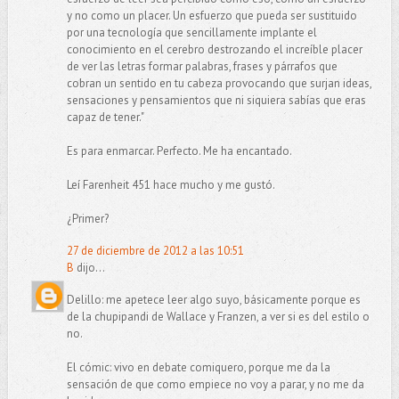
y no como un placer. Un esfuerzo que pueda ser sustituido
por una tecnología que sencillamente implante el
conocimiento en el cerebro destrozando el increíble placer
de ver las letras formar palabras, frases y párrafos que
cobran un sentido en tu cabeza provocando que surjan ideas,
sensaciones y pensamientos que ni siquiera sabías que eras
capaz de tener."
Es para enmarcar. Perfecto. Me ha encantado.
Leí Farenheit 451 hace mucho y me gustó.
¿Primer?
27 de diciembre de 2012 a las 10:51
B
dijo...
Delillo: me apetece leer algo suyo, básicamente porque es
de la chupipandi de Wallace y Franzen, a ver si es del estilo o
no.
El cómic: vivo en debate comiquero, porque me da la
sensación de que como empiece no voy a parar, y no me da