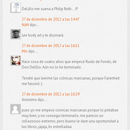
DeLillo me suena a Philip Roth... :P
27 de diciembre de 2012 a las 14:47
NáN
dijo...
Lee body art y te disonará.
27 de diciembre de 2012 a las 16:11
Min
dijo...
Hace cosa de cuatro años que empecé Ruido de Fondo, de
Don Delillo. Aún no lo he terminado.
Tendré que leerme las crónicas marcianas, porque Farenheit
me fascinó :)
27 de diciembre de 2012 a las 16:29
Anónimo dijo...
pues yo me empece cronicas marcianas porque lo pintabas
muy bien, y no consegui terminarlo, me parecio un
rollazoooo extremo, pero bueno le dare una oportunidad a
tus libros, jajaja, bs estrelladaa