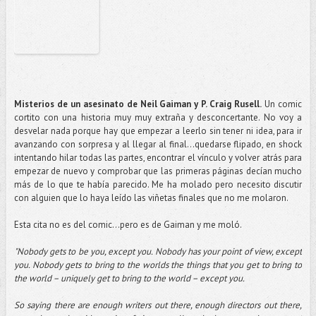
Misterios de un asesinato de Neil Gaiman y P. Craig Rusell.
Un comic
cortito con una historia muy muy extraña y desconcertante. No voy a
desvelar nada porque hay que empezar a leerlo sin tener ni idea, para ir
avanzando con sorpresa y al llegar al final…quedarse flipado, en shock
intentando hilar todas las partes, encontrar el vínculo y volver atrás para
empezar de nuevo y comprobar que las primeras páginas decían mucho
más de lo que te había parecido. Me ha molado pero necesito discutir
con alguien que lo haya leído las viñetas finales que no me molaron.
Esta cita no es del comic...pero es de Gaiman y me moló.
"Nobody gets to be you, except you. Nobody has your point of view, except
you. Nobody gets to bring to the worlds the things that you get to bring to
the world – uniquely get to bring to the world – except you.
So saying there are enough writers out there, enough directors out there,