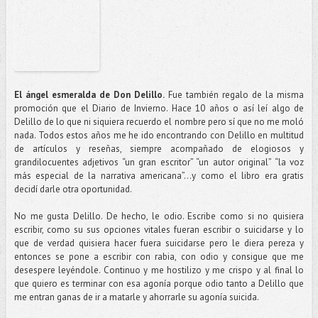
El ángel esmeralda de Don Delillo.
Fue también regalo de la misma
promoción que el Diario de Invierno. Hace 10 años o así leí algo de
Delillo de lo que ni siquiera recuerdo el nombre pero sí que no me moló
nada. Todos estos años me he ido encontrando con Delillo en multitud
de artículos y reseñas, siempre acompañado de elogiosos y
grandilocuentes adjetivos “un gran escritor” “un autor original” “la voz
más especial de la narrativa americana”…y como el libro era gratis
decidí darle otra oportunidad.
No me gusta Delillo. De hecho, le odio. Escribe como si no quisiera
escribir, como su sus opciones vitales fueran escribir o suicidarse y lo
que de verdad quisiera hacer fuera suicidarse pero le diera pereza y
entonces se pone a escribir con rabia, con odio y consigue que me
desespere leyéndole. Continuo y me hostilizo y me crispo y al final lo
que quiero es terminar con esa agonía porque odio tanto a Delillo que
me entran ganas de ir a matarle y ahorrarle su agonía suicida.