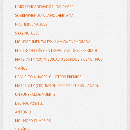
LIBROS ENCADENADOS.- DICIEMBRE
SOBREVIVIENDO A LA NOCHEBUENA
NOCHEBUENA 2012
STAYING ALIVE
MOLIDOCUMENTALES: LA AMIGA ENAMORADA
EL BLOG DEL DÍA Y ENTREVISTA AL DESCEREBRADO
MATERNITY (CX): MIEDICAS, ABSURDOS Y CENUTRIOS.
9 AÑOS
HE VUELTO A HACERLO...OTROS PREMIOS.
MATERNITY (CIX): RATÓN PEREZ RETURNS...AGAIN.
UN FUNERAL DE MUERTE.
DES-PROPÓSITO.
ANTONIO
MOLINOS Y EL MESIAS
12 AÑOS