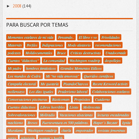
2008
(144)
►
PARA BUSCAR POR TEMAS
Momentos estelares de mi vida
Pensando..
El libro y yo
Frivolidades
Maternity
Perfiles
Indignaciones
Modo aleatorio
recomendaciones
podcasts
Molidocumentales
Bruce
Criticas destructivas
Unadocenade
Cuentos "didactivos"
La comunidad
Washington roadtrip
despellejes
Mi padre
hombres fantásticos
Grandes Momentos Etílicos
Los mundos de Cedric
Mi "no vida amorosa"
Queridos científicos
Campaña electoral
Me gustaría
PisandoCharcos
Recent Keyword activity
moliensayo
Los días iguales
Praderismo laboral
Colaboraciones estelares
Conversaciones piscineras
Rústicoman
Propósitos
Cuaderno
Cuentos didactivos
Libros horribles
Listas
Molirecetas
Sobrevaloraciones
Moliradio
Vacaciones alsacianas
lecturas encadenadas
machismo
Breves
Fuerteventura en 500 palabras.
Haper´s Bazaar
Ignite
Murakami
Washigton roadtrip
charla
empotrador
revistas femeninas
series
televisión
women´s health