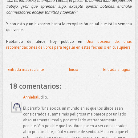
vida es inmediata, el empleo cuenta, el placer lo domina todo después del
trabajo. ¿Por qué aprender algo, excepto apretar botones, enchufar
conmutadores, encajar tornillos y tuercas?"
Y con esto y un bizcocho hasta la recopilación anual que irá la semana
que viene.
Hablando de libros, hoy publico en
Una docena de, unas
recomendaciones de libros para regalar en estas fechas o en cualquiera.
Entrada más reciente
Inicio
Entrada antigua
18 comentarios:
Anniehall
dijo...
El párrafo "Una época, un mundo en el que los libros sean
considerados el arma más peligrosa me parece por un lado
absolutamente irreal y por otro lado aterradoramente
posible. Veo posible que los libros pasen a ser considerados
algo prescindible, inútil y carente de sentido. Me aterra que el
esfuerzo de leer sea percibido como eso, como un esfuerzo