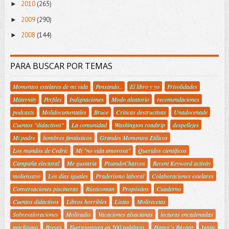
2010
(265)
►
2009
(290)
►
2008
(144)
►
PARA BUSCAR POR TEMAS
Momentos estelares de mi vida
Pensando..
El libro y yo
Frivolidades
Maternity
Perfiles
Indignaciones
Modo aleatorio
recomendaciones
podcasts
Molidocumentales
Bruce
Criticas destructivas
Unadocenade
Cuentos "didactivos"
La comunidad
Washington roadtrip
despellejes
Mi padre
hombres fantásticos
Grandes Momentos Etílicos
Los mundos de Cedric
Mi "no vida amorosa"
Queridos científicos
Campaña electoral
Me gustaría
PisandoCharcos
Recent Keyword activity
moliensayo
Los días iguales
Praderismo laboral
Colaboraciones estelares
Conversaciones piscineras
Rústicoman
Propósitos
Cuaderno
Cuentos didactivos
Libros horribles
Listas
Molirecetas
Sobrevaloraciones
Moliradio
Vacaciones alsacianas
lecturas encadenadas
machismo
Breves
Fuerteventura en 500 palabras.
Haper´s Bazaar
Ignite