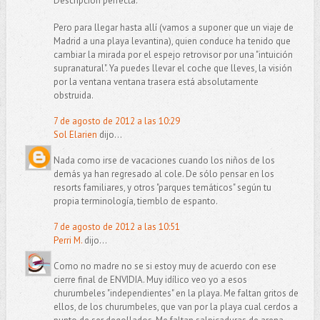
Descripción perfecta.
Pero para llegar hasta allí (vamos a suponer que un viaje de
Madrid a una playa levantina), quien conduce ha tenido que
cambiar la mirada por el espejo retrovisor por una "intuición
supranatural". Ya puedes llevar el coche que lleves, la visión
por la ventana ventana trasera está absolutamente
obstruida.
7 de agosto de 2012 a las 10:29
Sol Elarien
dijo...
Nada como irse de vacaciones cuando los niños de los
demás ya han regresado al cole. De sólo pensar en los
resorts familiares, y otros "parques temáticos" según tu
propia terminología, tiemblo de espanto.
7 de agosto de 2012 a las 10:51
Perri M.
dijo...
Como no madre no se si estoy muy de acuerdo con ese
cierre final de ENVIDIA. Muy idílico veo yo a esos
churumbeles "independientes" en la playa. Me faltan gritos de
ellos, de los churumbeles, que van por la playa cual cerdos a