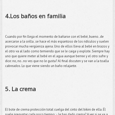
4.Los baños en familia
Cuando por fin llega el momento de bañarse con el bebé, bueno..de
acercarse a la orilla..se hace el más espantoso de los ridículos y suelen
provocar mucha vergüenza ajena. Uno de ellos lleva al bebé en brazos y
el otro va al lado como temiendo que se le caiga y explote. Siempre hay
uno que quiere meter al bebé en el agua aunque berree y el otro sufre y
dice: no, no..no ves que no le gusta? Al final discuten y se van a la toalla
cabreados. Lo que viene siendo un baño relajante.
5. La crema
El bote de crema protección total cuelga del cinto del bikini de ella. Él
suele preguntar cada poco tiempo: ¿ le has dado crema? A ver si se va a