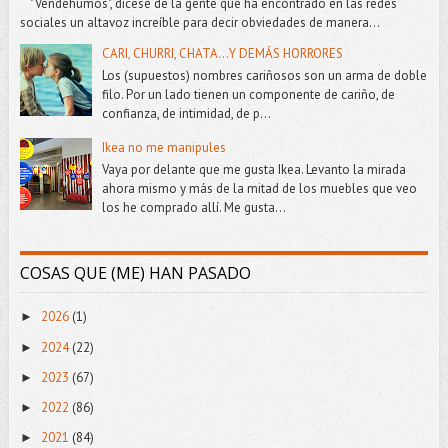
"Vendehúmos", dícese de la gente que ha encontrado en las redes
sociales un altavoz increíble para decir obviedades de manera...
CARI, CHURRI, CHATA...Y DEMÁS HORRORES
Los (supuestos) nombres cariñosos son un arma de doble
filo. Por un lado tienen un componente de cariño, de
confianza, de intimidad, de p...
Ikea no me manipules
Vaya por delante que me gusta Ikea. Levanto la mirada
ahora mismo y más de la mitad de los muebles que veo
los he comprado allí. Me gusta...
COSAS QUE (ME) HAN PASADO
2026
(1)
►
2024
(22)
►
2023
(67)
►
2022
(86)
►
2021
(84)
►