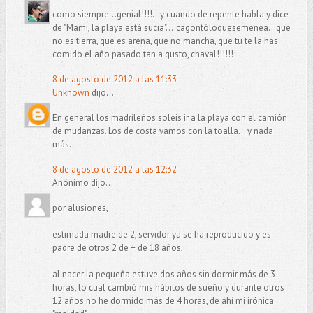
como siempre...genial!!!!...y cuando de repente habla y dice
de "Mami, la playa está sucia"....cagontóloquesemenea...que
no es tierra, que es arena, que no mancha, que tu te la has
comido el año pasado tan a gusto, chaval!!!!!!
8 de agosto de 2012 a las 11:33
Unknown
dijo...
En general los madrileños soleis ir a la playa con el camión
de mudanzas. Los de costa vamos con la toalla... y nada
más.
8 de agosto de 2012 a las 12:32
Anónimo dijo...
por alusiones,
estimada madre de 2, servidor ya se ha reproducido y es
padre de otros 2 de + de 18 años,
al nacer la pequeña estuve dos años sin dormir más de 3
horas, lo cual cambió mis hábitos de sueño y durante otros
12 años no he dormido más de 4 horas, de ahí mi irónica