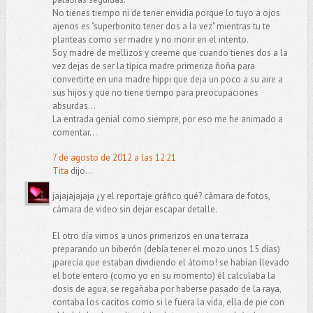
No tienes tiempo ni de tener envidia porque lo tuyo a ojos
ajenos es "superbonito tener dos a la vez" mientras tu te
planteas como ser madre y no morir en el intento.
Soy madre de mellizos y creeme que cuando tienes dos a la
vez dejas de ser la típica madre primeriza ñoña para
convertirte en una madre hippi que deja un poco a su aire a
sus hijos y que no tiene tiempo para preocupaciones
absurdas...
La entrada genial como siempre, por eso me he animado a
comentar...
7 de agosto de 2012 a las 12:21
Tita
dijo...
jajajajajaja ¿y el reportaje gráfico qué? cámara de fotos,
cámara de video sin dejar escapar detalle.
El otro día vimos a unos primerizos en una terraza
preparando un biberón (debía tener el mozo unos 15 días)
¡parecía que estaban dividiendo el átomo! se habían llevado
el bote entero (como yo en su momento) él calculaba la
dosis de agua, se regañaba por haberse pasado de la raya,
contaba los cacitos como si le fuera la vida, ella de pie con