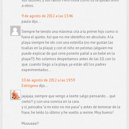
sus razones, y sus fallos. Pero mola como os la quitais unos
a otros.
9 de agosto de 2012 a las 13:46
paula dijo...
Siempre he tenido una máxima: cría a tu primer hijo como si
fuera el quinto. Así que no me identifico en absoluto. A la
playa siempre he ido con una esterilla (no me gustan las
toallas en la playa) y con el niño en pelotas (alguien me
puede explicar de qué sirve ponerle pañal a un bebé en la
playa??). No solemos despertarnos antes de las 10, con lo
que, cuando llego a la playa, ya están allí los padres
experimentados...
10 de agosto de 2012 a las 19:59
Estrógena
dijo...
jajajaja, siempre que vengo a leerte salgo pensando... qué
cierto!! y con una sonrisa en la cara.
y sí, pensaba: "a mi esto no me pasa" y antes de terminar de la
frase, he leído lo último y he vuelto a reirme. Muy bueno!
Muuuaaa!!