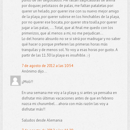
punto de ser degollados. Me faltan salpicaduras de arena
por doquier, pelotazos de palas, me faltan pataletas por:
querer un helado, por querer irse con su nuevo mejor amigo
de la playa, por querer subirse en los hinchables de la playa,
por no querer ese bocata, por querer otra toalla,por querer
jugar a las palas, ....Total, que al final me quedo con los
primerizos, que al menos a mi, no me perjudican...
Lo del horario absurdo no se si sérá por madrugar y no saber
qué hacer o porque prefieren las primeras horas más
tranquilas y de menos sol. Yo voy a esas horas por gusto. A
partir de las 11.30 la playa es insufrible. ;-)
7 de agosto de 2012 a las 10:54
Anónimo dijo...
¡¡Moli!!
En una semana me voy a la playa y, si antes ya pensaba en
disfrutar mis últimas vacaciones antes de que en febrero
nazca mi churumbel... ahora con más razón las voy a
disfrutar más!!
Saludos desde Alemania