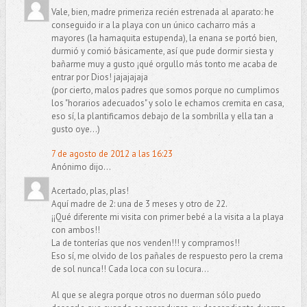
Vale, bien, madre primeriza recién estrenada al aparato: he
conseguido ir a la playa con un único cacharro más a
mayores (la hamaquita estupenda), la enana se portó bien,
durmió y comió básicamente, así que pude dormir siesta y
bañarme muy a gusto ¡qué orgullo más tonto me acaba de
entrar por Dios! jajajajaja
(por cierto, malos padres que somos porque no cumplimos
los "horarios adecuados" y solo le echamos cremita en casa,
eso sí, la plantificamos debajo de la sombrilla y ella tan a
gusto oye...)
7 de agosto de 2012 a las 16:23
Anónimo dijo...
Acertado, plas, plas!
Aquí madre de 2: una de 3 meses y otro de 22.
¡¡Qué diferente mi visita con primer bebé a la visita a la playa
con ambos!!
La de tonterías que nos venden!!! y compramos!!
Eso sí, me olvido de los pañales de respuesto pero la crema
de sol nunca!! Cada loca con su locura...
Al que se alegra porque otros no duerman sólo puedo