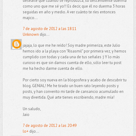
desearle que cuando se reproduzca, su descendiente duerma
como uno que me sé yo!! Es decir, que él no duerma 3 horas
seguidas en año y medio. A ver cuánto te ríes entonces
majico...
7 de agosto de 2012 a las 18:11
Unknown
dijo...
jajaja, lo que me he reído! Soy madre primeriza, este Julio
hemos ido a la playa con "Risasmil" por primera vez, y hemos
cumplido con todas y cada una de tus señales :) Y lo más
curioso es que sin darnos cuenta de ello, sólo leer tu post
me ha hecho darme cuenta de ello.
Por cierto soy nueva en la blogosfera y acabo de descubrir tu
blog. GENIAL! Me he tirado un buen rato leyendo posts y
posts, y han converito mi tarde de cansancio acumulado en
muy divertida. Qué arte tienes escribiendo, madre mía!
Un saludo,
Jaio
7 de agosto de 2012 a las 20:49
lo+
dijo...