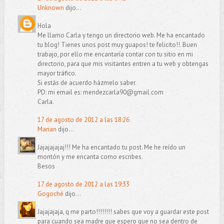
Unknown
dijo...
Hola
Me llamo Carla y tengo un directorio web. Me ha encantado
tu blog! Tienes unos post muy guapos! te felicito!!. Buen
trabajo, por ello me encantaría contar con tu sitio en mi
directorio, para que mis visitantes entren a tu web y obtengas
mayor tráfico.
Si estás de acuerdo házmelo saber.
PD: mi email es:
mendezcarla90@gmail.com
Carla.
17 de agosto de 2012 a las 18:26
Marian
dijo...
Jajajajajaj!!! Me ha encantado tu post. Me he reído un
montón y me encanta como escribes.
Besos
17 de agosto de 2012 a las 19:33
Gogoché
dijo...
Jajajajaja, q me parto!!!!!!!! sabes que voy a guardar este post
para cuando sea madre que espero que no sea dentro de