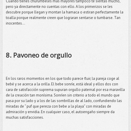
Cuando tienes churumbeles más mayores tampoco te sientas mucho,
pero ya directamente no cuentas con ello. A los primerizos se les
descubre porque llegan y montan la hamaca o estiran perfectamente la
toalla porque realmente creen que lograran sentarse o tumbarse. Tan
inocentes…
8. Pavoneo de orgullo
En los raros momentos en los que todo parece fluir, la pareja coge al
bebé y se acerca a la orilla. El bebe sonríe, está ideal y ellos dos con
cara de satisfacción suprema supuran orgullo paternal por esa maravilla
de la creación tan monísima. Sonríen sin criterio a todo el mundo que
pasa por su lado y a los de las sombrillas de al lado, confundiendo las
miradas de “ puf que pereza con bebe a la playa” con miradas de
admiración y envidia. En cualquier caso, el autoengaño siempre da
muchas satisfacciones.