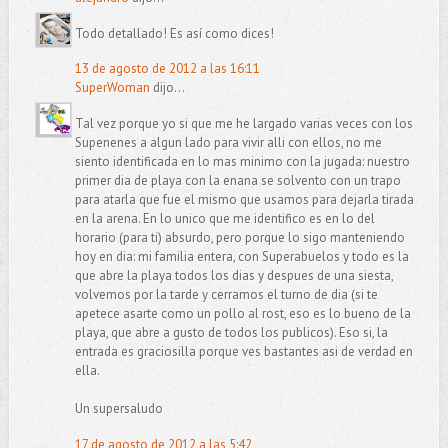
Todo detallado! Es así como dices!
13 de agosto de 2012 a las 16:11
SuperWoman
dijo...
Tal vez porque yo si que me he largado varias veces con los
Supenenes a algun lado para vivir alli con ellos, no me
siento identificada en lo mas minimo con la jugada: nuestro
primer dia de playa con la enana se solvento con un trapo
para atarla que fue el mismo que usamos para dejarla tirada
en la arena. En lo unico que me identifico es en lo del
horario (para ti) absurdo, pero porque lo sigo manteniendo
hoy en dia: mi familia entera, con Superabuelos y todo es la
que abre la playa todos los dias y despues de una siesta,
volvemos por la tarde y cerramos el turno de dia (si te
apetece asarte como un pollo al rost, eso es lo bueno de la
playa, que abre a gusto de todos los publicos). Eso si, la
entrada es graciosilla porque ves bastantes asi de verdad en
ella.
Un supersaludo
17 de agosto de 2012 a las 5:42