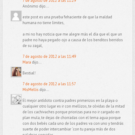
7 de agosto de 2012 a las 11:29
Anónimo dijo...
este post es una prueba fehaciente de que la maldad
humana no tiene límites,
a mi no hay noticia que me alegre más el día que el que un
padre no haya pegado ojo a causa de los benditos berridos
de su zagal,
7 de agosto de 2012 a las 11:49
Mara
dijo...
Bestial!
7 de agosto de 2012 a las 11:57
MisMellis
dijo...
El mejor antídoto contra padres primerizos en la playa o
cualquier otro lugar es ir con mellizos, te olvidas de la mitad
de los cachivaches porque priorizas para no ir cargado en
plan mula, te dejas de chorradas con el tema agua porque
con dos bebés cada uno de los padres va con uno y tendrás
suerte de poder intercambiar ´con tu pareja más de dos
palabras seguidas.