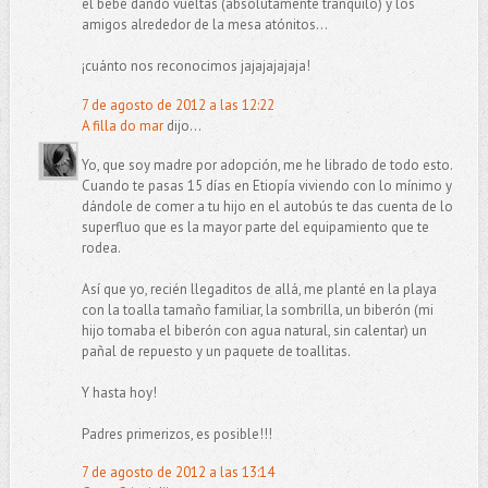
el bebé dando vueltas (absolutamente tranquilo) y los
amigos alrededor de la mesa atónitos...
¡cuánto nos reconocimos jajajajajaja!
7 de agosto de 2012 a las 12:22
A filla do mar
dijo...
Yo, que soy madre por adopción, me he librado de todo esto.
Cuando te pasas 15 días en Etiopía viviendo con lo mínimo y
dándole de comer a tu hijo en el autobús te das cuenta de lo
superfluo que es la mayor parte del equipamiento que te
rodea.
Así que yo, recién llegaditos de allá, me planté en la playa
con la toalla tamaño familiar, la sombrilla, un biberón (mi
hijo tomaba el biberón con agua natural, sin calentar) un
pañal de repuesto y un paquete de toallitas.
Y hasta hoy!
Padres primerizos, es posible!!!
7 de agosto de 2012 a las 13:14