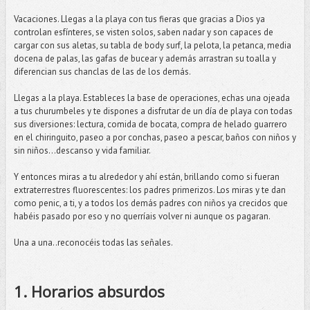
Vacaciones. Llegas a la playa con tus fieras que gracias a Dios ya
controlan esfínteres, se visten solos, saben nadar y son capaces de
cargar con sus aletas, su tabla de body surf, la pelota, la petanca, media
docena de palas, las gafas de bucear y además arrastran su toalla y
diferencian sus chanclas de las de los demás.
Llegas a la playa. Estableces la base de operaciones, echas una ojeada
a tus churumbeles y te dispones a disfrutar de un día de playa con todas
sus diversiones: lectura, comida de bocata, compra de helado guarrero
en el chiringuito, paseo a por conchas, paseo a pescar, baños con niños y
sin niños…descanso y vida familiar.
Y entonces miras a tu alrededor y ahí están, brillando como si fueran
extraterrestres fluorescentes: los padres primerizos. Los miras y te dan
como penic, a ti, y a todos los demás padres con niños ya crecidos que
habéis pasado por eso y no querríais volver ni aunque os pagaran.
Una a una..reconocéis todas las señales.
1. Horarios absurdos