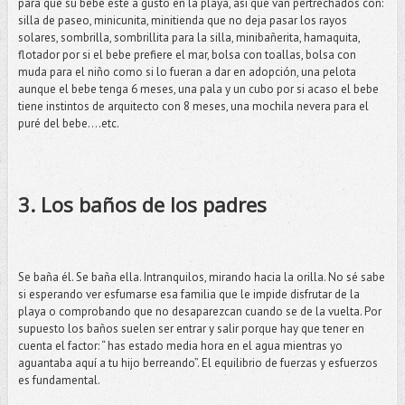
para que su bebe esté a gusto en la playa, así que van pertrechados con:
silla de paseo, minicunita, minitienda que no deja pasar los rayos
solares, sombrilla, sombrillita para la silla, minibañerita, hamaquita,
flotador por si el bebe prefiere el mar, bolsa con toallas, bolsa con
muda para el niño como si lo fueran a dar en adopción, una pelota
aunque el bebe tenga 6 meses, una pala y un cubo por si acaso el bebe
tiene instintos de arquitecto con 8 meses, una mochila nevera para el
puré del bebe….etc.
3. Los baños de los padres
Se baña él. Se baña ella. Intranquilos, mirando hacia la orilla. No sé sabe
si esperando ver esfumarse esa familia que le impide disfrutar de la
playa o comprobando que no desaparezcan cuando se de la vuelta. Por
supuesto los baños suelen ser entrar y salir porque hay que tener en
cuenta el factor: “ has estado media hora en el agua mientras yo
aguantaba aquí a tu hijo berreando”. El equilibrio de fuerzas y esfuerzos
es fundamental.