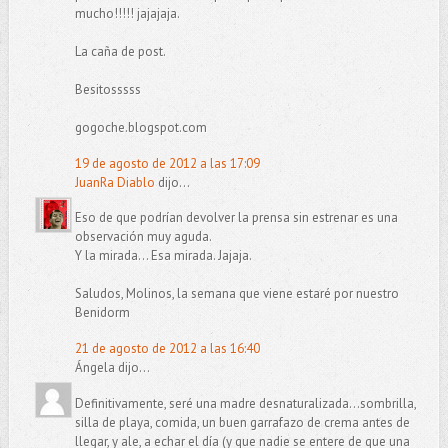
mucho!!!!! jajajaja.
La caña de post.
Besitosssss
gogoche.blogspot.com
19 de agosto de 2012 a las 17:09
JuanRa Diablo
dijo...
Eso de que podrían devolver la prensa sin estrenar es una
observación muy aguda.
Y la mirada... Esa mirada. Jajaja.
Saludos, Molinos, la semana que viene estaré por nuestro
Benidorm
21 de agosto de 2012 a las 16:40
Ángela dijo...
Definitivamente, seré una madre desnaturalizada...sombrilla,
silla de playa, comida, un buen garrafazo de crema antes de
llegar, y ale, a echar el día (y que nadie se entere de que una