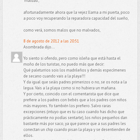
"maldad",
afortunadamente ahora que la vejez llama a mi puerta, poco
a poco voy recuperando la reparadora capacidad del sueño,
como verá, somos malos que no malvados,
8 de agosto de 2012 a las 20:51
Asombrada dijo...
Yo siento si ofendo, pero como isleña que está hasta el
moño de los turistas, no puedo más que decir:
Qué paleturrios sois los madrileños y demás especímenes
de secano cuando vais a la playa!!!
Y da igual que seáis padres primerizos o no, se os nota a la
legua. Vais a la playa como si no hubiera un mañana.
Y por cierto, coincido con el comentarista que dice que
prefiere a los padres con bebés que a los padres con niños
más mayores. Yo también los prefiero. Salvo raras
excepciones (intuyo que es tu caso cuando has dicho que
prácticamente no podías sentarte), los niños pequeños dan
bastante más por saco, ya que parece que a sus padres les
conectan un chip cuando pisan la playa y se desentienden de
ellos.