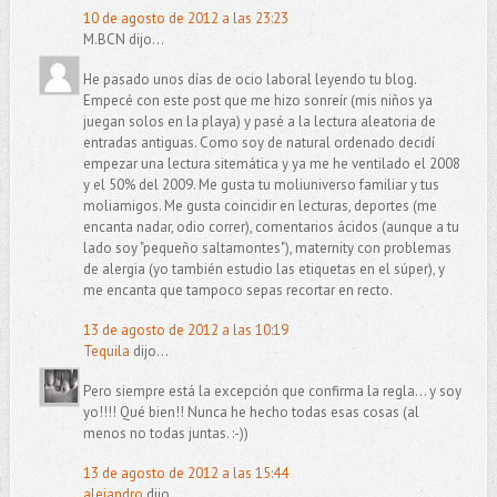
10 de agosto de 2012 a las 23:23
M.BCN dijo...
He pasado unos días de ocio laboral leyendo tu blog.
Empecé con este post que me hizo sonreír (mis niños ya
juegan solos en la playa) y pasé a la lectura aleatoria de
entradas antiguas. Como soy de natural ordenado decidí
empezar una lectura sitemática y ya me he ventilado el 2008
y el 50% del 2009. Me gusta tu moliuniverso familiar y tus
moliamigos. Me gusta coincidir en lecturas, deportes (me
encanta nadar, odio correr), comentarios ácidos (aunque a tu
lado soy "pequeño saltamontes"), maternity con problemas
de alergia (yo también estudio las etiquetas en el súper), y
me encanta que tampoco sepas recortar en recto.
13 de agosto de 2012 a las 10:19
Tequila
dijo...
Pero siempre está la excepción que confirma la regla... y soy
yo!!!! Qué bien!! Nunca he hecho todas esas cosas (al
menos no todas juntas. :-))
13 de agosto de 2012 a las 15:44
alejandro
dijo...