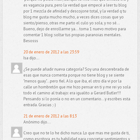
es vagancia pura, pero la verdad que empecé a leer tu blog
por 1 mezcla de afinidad y descojone total, y la verdad q tu
blog me gusta mucho mucho, a veces dices cosas que yo
siento/pienso, otras me parto el culo yo sola, y no sé...
Bueno, dejo de enrollarme ya... toma 1 nuevo motivo para
comentar 1 blog: soltar tus propias paranoias mentales.
Besosss
20 de enero de 2012 a las 23:59
Isa dijo...
¿Se puede añadir nueva categoría? Soy una descerebrada de
esas que nunca comenta porque no tiene blog y se siente
"menos guay"...pero fiel. A lo que iba, el otro día vi por la
calle un hombretón que me hizo pensar en ti y me rei yo sola
todo el camino al trabajo: era igualito a Gerard Butler!!!
Pensando si lo ponía o no en un comentario...y escribes esta
entrada. Gracias ;-)
21 de enero de 2012 a las 8:13
Anónimo dijo...
Creo que no te lo he dicho nunca. Lo que mas me gusta de ti,
como escritora, es tu habilidad para concretar sentimientos y