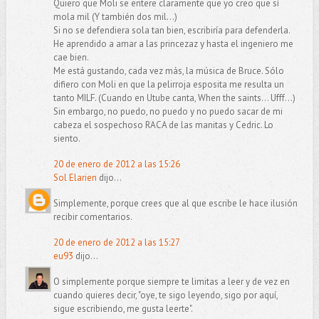
Quiero que Moli se entere claramente que yo creo que sí
mola mil (Y también dos mil…)
Si no se defendiera sola tan bien, escribiría para defenderla.
He aprendido a amar a las princezaz y hasta el ingeniero me
cae bien.
Me está gustando, cada vez más, la música de Bruce. Sólo
difiero con Moli en que la pelirroja esposita me resulta un
tanto MILF. (Cuando en Utube canta, When the saints… Ufff…)
Sin embargo, no puedo, no puedo y no puedo sacar de mi
cabeza el sospechoso RACA de las manitas y Cedric. Lo
siento.
20 de enero de 2012 a las 15:26
Sol Elarien
dijo...
Simplemente, porque crees que al que escribe le hace ilusión
recibir comentarios.
20 de enero de 2012 a las 15:27
eu93
dijo...
O simplemente porque siempre te limitas a leer y de vez en
cuando quieres decir, "oye, te sigo leyendo, sigo por aquí,
sigue escribiendo, me gusta leerte".