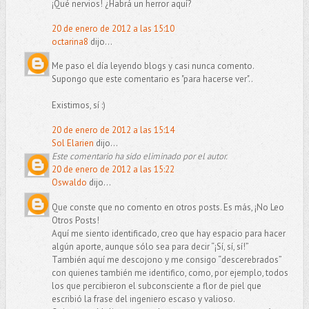
¡Qué nervios! ¿Habrá un herror aquí?
20 de enero de 2012 a las 15:10
octarina8
dijo...
Me paso el día leyendo blogs y casi nunca comento.
Supongo que este comentario es "para hacerse ver"..
Existimos, sí :)
20 de enero de 2012 a las 15:14
Sol Elarien
dijo...
Este comentario ha sido eliminado por el autor.
20 de enero de 2012 a las 15:22
Oswaldo
dijo...
Que conste que no comento en otros posts. Es más, ¡No Leo
Otros Posts!
Aquí me siento identificado, creo que hay espacio para hacer
algún aporte, aunque sólo sea para decir “¡Sí, sí, sí!”
También aquí me descojono y me consigo “descerebrados”
con quienes también me identifico, como, por ejemplo, todos
los que percibieron el subconsciente a flor de piel que
escribió la frase del ingeniero escaso y valioso.