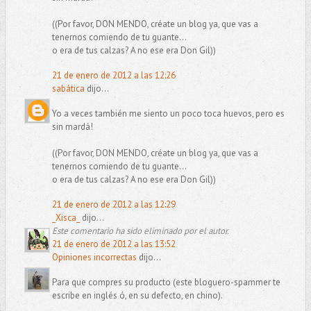
((Por favor, DON MENDO, créate un blog ya, que vas a
tenernos comiendo de tu guante...
o era de tus calzas? A no ese era Don Gil))
21 de enero de 2012 a las 12:26
sabática
dijo...
Yo a veces también me siento un poco toca huevos, pero es
sin mardá!
((Por favor, DON MENDO, créate un blog ya, que vas a
tenernos comiendo de tu guante...
o era de tus calzas? A no ese era Don Gil))
21 de enero de 2012 a las 12:29
_Xisca_
dijo...
Este comentario ha sido eliminado por el autor.
21 de enero de 2012 a las 13:52
Opiniones incorrectas
dijo...
Para que compres su producto (este bloguero-spammer te
escribe en inglés ó, en su defecto, en chino).