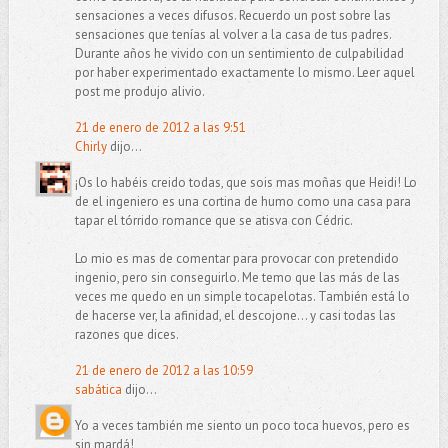
sensaciones a veces difusos. Recuerdo un post sobre las
sensaciones que tenías al volver a la casa de tus padres.
Durante años he vivido con un sentimiento de culpabilidad
por haber experimentado exactamente lo mismo. Leer aquel
post me produjo alivio.
21 de enero de 2012 a las 9:51
Chirly
dijo...
¡Os lo habéis creido todas, que sois mas moñas que Heidi! Lo
de el ingeniero es una cortina de humo como una casa para
tapar el tórrido romance que se atisva con Cédric.
Lo mio es mas de comentar para provocar con pretendido
ingenio, pero sin conseguirlo. Me temo que las más de las
veces me quedo en un simple tocapelotas. También está lo
de hacerse ver, la afinidad, el descojone... y casi todas las
razones que dices.
21 de enero de 2012 a las 10:59
sabática
dijo...
Yo a veces también me siento un poco toca huevos, pero es
sin mardá!