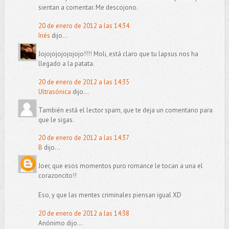
sientan a comentar. Me descojono.
20 de enero de 2012 a las 14:34
Inés
dijo...
Jojojojojojojojo!!!! Moli, está claro que tu lapsus nos ha
llegado a la patata.
20 de enero de 2012 a las 14:35
Ultrasónica
dijo...
También está el lector spam, que te deja un comentario para
que le sigas.
20 de enero de 2012 a las 14:37
B
dijo...
Joer, que esos momentos puro romance le tocan a una el
corazoncito!!
Eso, y que las mentes criminales piensan igual XD
20 de enero de 2012 a las 14:38
Anónimo dijo...