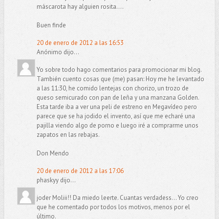
máscarota hay alguien rosita....
Buen finde
20 de enero de 2012 a las 16:53
Anónimo dijo...
Yo sobre todo hago comentarios para promocionar mi blog.
También cuento cosas que (me) pasan: Hoy me he levantado
a las 11:30, he comido lentejas con chorizo, un trozo de
queso semicurado con pan de leña y una manzana Golden.
Esta tarde iba a ver una peli de estreno en Megavídeo pero
parece que se ha jodido el invento, así que me echaré una
pajilla viendo algo de porno e luego iré a comprarme unos
zapatos en las rebajas.
Don Mendo
20 de enero de 2012 a las 17:06
phaskyy dijo...
joder Moliii!! Da miedo leerte. Cuantas verdadess... Yo creo
que he comentado por todos los motivos, menos por el
último.