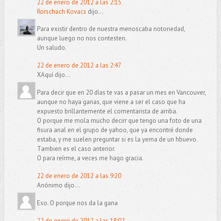
22 de enero de 2012 a las 2:15
Rorschach Kovacs
dijo...
Para existir dentro de nuestra menoscaba notoriedad,
aunque luego no nos contesten.
Un saludo.
22 de enero de 2012 a las 2:47
XAquí dijo...
Para decir que en 20 días te vas a pasar un mes en Vancouver,
aunque no haya ganas, que viene a ser el caso que ha
expuesto brillantemente el comentarista de arriba.
O porque me mola mucho decirr que tengo una foto de una
fisura anal en el grupo de yahoo, que ya encontré donde
estaba, y me suelen preguntar si es la yema de un hbuevo.
Tambien es el caso anterior.
O para reírme, a veces me hago gracia.
22 de enero de 2012 a las 9:20
Anónimo dijo...
Eso. O porque nos da la gana
22 de enero de 2012 a las 18:02