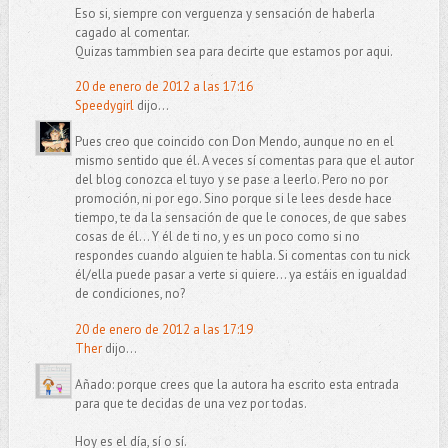
Eso si, siempre con verguenza y sensación de haberla
cagado al comentar.
Quizas tammbien sea para decirte que estamos por aqui.
20 de enero de 2012 a las 17:16
Speedygirl
dijo...
Pues creo que coincido con Don Mendo, aunque no en el
mismo sentido que él. A veces sí comentas para que el autor
del blog conozca el tuyo y se pase a leerlo. Pero no por
promoción, ni por ego. Sino porque si le lees desde hace
tiempo, te da la sensación de que le conoces, de que sabes
cosas de él... Y él de ti no, y es un poco como si no
respondes cuando alguien te habla. Si comentas con tu nick
él/ella puede pasar a verte si quiere... ya estáis en igualdad
de condiciones, no?
20 de enero de 2012 a las 17:19
Ther
dijo...
Añado: porque crees que la autora ha escrito esta entrada
para que te decidas de una vez por todas.
Hoy es el día, sí o sí.