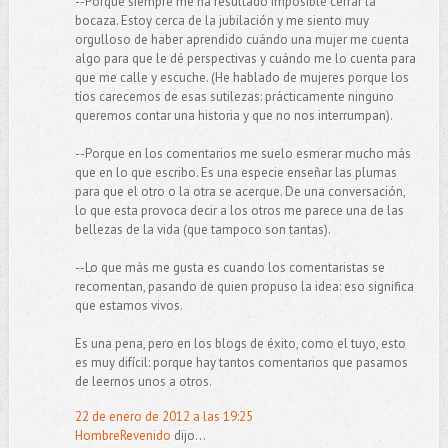
--Porque siempre me ha resultado imposible cerrar la
bocaza. Estoy cerca de la jubilación y me siento muy
orgulloso de haber aprendido cuándo una mujer me cuenta
algo para que le dé perspectivas y cuándo me lo cuenta para
que me calle y escuche. (He hablado de mujeres porque los
tíos carecemos de esas sutilezas: prácticamente ninguno
queremos contar una historia y que no nos interrumpan).
--Porque en los comentarios me suelo esmerar mucho más
que en lo que escribo. Es una especie enseñar las plumas
para que el otro o la otra se acerque. De una conversación,
lo que esta provoca decir a los otros me parece una de las
bellezas de la vida (que tampoco son tantas).
--Lo que más me gusta es cuando los comentaristas se
recomentan, pasando de quien propuso la idea: eso significa
que estamos vivos.
Es una pena, pero en los blogs de éxito, como el tuyo, esto
es muy difícil: porque hay tantos comentarios que pasamos
de leernos unos a otros.
22 de enero de 2012 a las 19:25
HombreRevenido
dijo...