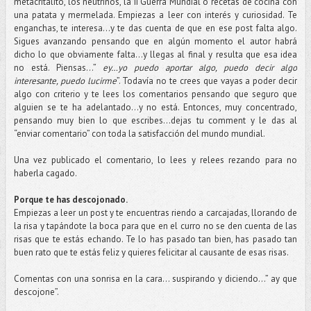
metacritalito, los neutrinos, la II Guerra Mundial o recetas de cocina con
una patata y mermelada. Empiezas a leer con interés y curiosidad. Te
enganchas, te interesa...y te das cuenta de que en ese post falta algo.
Sigues avanzando pensando que en algún momento el autor habrá
dicho lo que obviamente falta…y llegas al final y resulta que esa idea
no está. Piensas...”
ey…yo puedo aportar algo, puedo decir algo
interesante, puedo lucirme
”. Todavía no te crees que vayas a poder decir
algo con criterio y te lees los comentarios pensando que seguro que
alguien se te ha adelantado…y no está. Entonces, muy concentrado,
pensando muy bien lo que escribes…dejas tu comment y le das al
“enviar comentario” con toda la satisfacción del mundo mundial.
Una vez publicado el comentario, lo lees y relees rezando para no
haberla cagado.
Porque te has descojonado.
Empiezas a leer un post y te encuentras riendo a carcajadas, llorando de
la risa y tapándote la boca para que en el curro no se den cuenta de las
risas que te estás echando. Te lo has pasado tan bien, has pasado tan
buen rato que te estás feliz y quieres felicitar al causante de esas risas.
Comentas con una sonrisa en la cara... suspirando y diciendo...” ay que
descojone”.