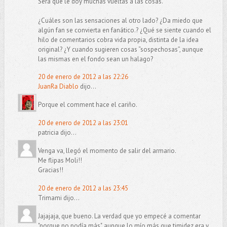
Será que le doy muchas vueltas a las cosas.
¿Cuáles son las sensaciones al otro lado? ¿Da miedo que
algún fan se convierta en fanático.? ¿Qué se siente cuando el
hilo de comentarios cobra vida propia, distinta de la idea
original? ¿Y cuando sugieren cosas “sospechosas”, aunque
las mismas en el fondo sean un halago?
20 de enero de 2012 a las 22:26
JuanRa Diablo
dijo...
Porque el comment hace el cariño.
20 de enero de 2012 a las 23:01
patricia dijo...
Venga va, llegó el momento de salir del armario.
Me flipas Moli!!
Gracias!!
20 de enero de 2012 a las 23:45
Trimami dijo...
Jajajaja, que bueno. La verdad que yo empecé a comentar
"porque no podía más", aunque lo mío más que timidez era y