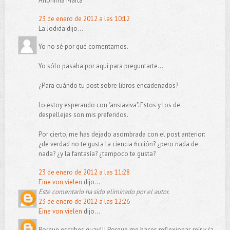
Anónima Marta
23 de enero de 2012 a las 10:12
La Jodida dijo...
Yo no sé por qué comentamos.
Yo sólo pasaba por aquí para preguntarte...
¿Para cuándo tu post sobre libros encadenados?
Lo estoy esperando con "ansiaviva". Estos y los de
despellejes son mis preferidos.
Por cierto, me has dejado asombrada con el post anterior:
¿de verdad no te gusta la ciencia ficción? ¿pero nada de
nada? ¿y la fantasía? ¿tampoco te gusta?
23 de enero de 2012 a las 11:28
Eine von vielen
dijo...
Este comentario ha sido eliminado por el autor.
23 de enero de 2012 a las 12:26
Eine von vielen
dijo...
Porque escribes guay!!! Porque me haces reflexionar, reír y (a