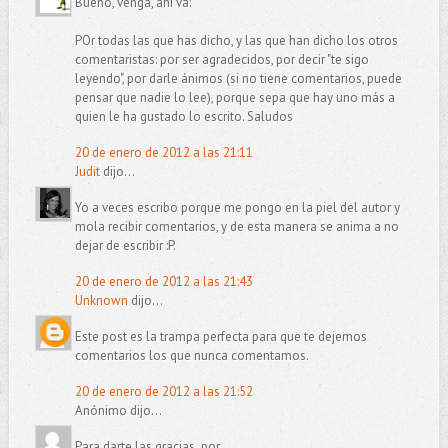
Bueno, venga, ahí va:
POr todas las que has dicho, y las que han dicho los otros
comentaristas: por ser agradecidos, por decir "te sigo
leyendo", por darle ánimos (si no tiene comentarios, puede
pensar que nadie lo lee), porque sepa que hay uno más a
quien le ha gustado lo escrito. Saludos
20 de enero de 2012 a las 21:11
Judit
dijo...
Yo a veces escribo porque me pongo en la piel del autor y
mola recibir comentarios, y de esta manera se anima a no
dejar de escribir :P.
20 de enero de 2012 a las 21:43
Unknown
dijo...
Este post es la trampa perfecta para que te dejemos
comentarios los que nunca comentamos.
20 de enero de 2012 a las 21:52
Anónimo dijo...
Para darte las gracias ,por