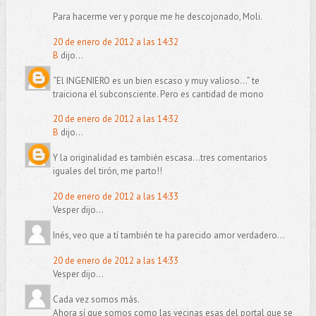
Para hacerme ver y porque me he descojonado, Moli.
20 de enero de 2012 a las 14:32
B
dijo...
“El INGENIERO es un bien escaso y muy valioso…” te
traiciona el subconsciente. Pero es cantidad de mono
20 de enero de 2012 a las 14:32
B
dijo...
Y la originalidad es también escasa...tres comentarios
iguales del tirón, me parto!!
20 de enero de 2012 a las 14:33
Vesper dijo...
Inés, veo que a tí también te ha parecido amor verdadero...
20 de enero de 2012 a las 14:33
Vesper dijo...
Cada vez somos más.
Ahora sí que somos como las vecinas esas del portal que se