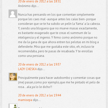
20 de enero de 2012 a las 18:51
Anónimo dijo...
Nunca has pensando en los que comentan simplemente
porque les caes mal -aunque antes les caías bien- porque
consideran que se te ha subido un pelín la 'fama' a la cabeza.
Y, siendo una bloguera que no mueve masas exactamente,
es bastante exagerado que te creas el summum de la
inteligencia y el ingenio. Y firmo como anónimo porque no
me da la gana de que ahora entren tus pelotas en mi blog a
defenderte. Mira que me gustaba este sitio, eh, incluso te
recomendaba, pero te pasas de resabiada. Y te enrollas
como una persiana.
20 de enero de 2012 a las 19:37
LADY CHESKA
dijo...
Principalmente para hacer autobombo y comentar cosas que
(me) pasan,como por ejemplo,que me he pintado el pelo de
rosa...ala,ya lo le dicho!!
20 de enero de 2012 a las 19:44
mamisepa
dijo...