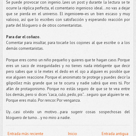
Se puede provocar con ingenio. Lees un post y durante la lectura se te
ocurre la réplica perfecta, el comentario ingenioso ideal…no vas a dejar
que se pierda en el universo. El ingenio
ero
es un bien escaso y muy
valioso, así que lo escribes con satisfacción y esperando reacción por
parte del bloguero o de otros comentaristas.
Para dar el coñazo.
Comentar para insultar, para tocarle los cojones al que escribe o a los
demás comentaristas.
Porque eres como un niño pequeño y quieres que te hagan caso. Porque
eres un saco de inseguridades y no tienes nada inteligente que decir
pero sabes que si le metes el dedo en el ojo a alguien es posible que
ese alguien reaccione. Porque el anonimato te protege y puedes decir la
gilipollez más grande que se te ocurra y nadie sabrá que eres tú. Por
afán de protagonismo. Porque no estás seguro de que se te vea entre
los demás, pero si dices “caca, culo, pedo, pis”...seguro que alguien te ve.
Porque eres malo. Por rencor. Por venganza.
Uy…casi olvido un motivo…para sugerir cosas sospechosas del
bloguero de turno…y no miro a nadie.
Entrada más reciente
Inicio
Entrada antigua