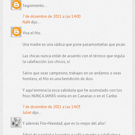
Seguimiento...
7 de diciembre de 2011 a las 14:00
NáN
dijo...
Viva el frío.
Una madre es una sádica que pone pasamontañas que pican.
Las chicas nunca están de acuerdo con el técnico que regula
la calefacción. Los chicos, sí.
Salvo que seas campesino, trabajes en un andamio o seas
homless, el frío es una bemdición de dios.
Y aquí termina la esca sabiduría que he acumulado con los
fríos: NUNCA JAMÁS viviría en en Canarias o en el Caribe.
7 de diciembre de 2011 a las 14:03
Juliet
dijo...
Y además Frío=Navidad, que es lo mejor del año!
Árbol de navidad + lucecitas + sofá + manta + calefactor +