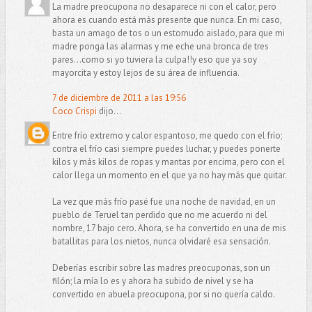
La madre preocupona no desaparece ni con el calor, pero
ahora es cuando está más presente que nunca. En mi caso,
basta un amago de tos o un estornudo aislado, para que mi
madre ponga las alarmas y me eche una bronca de tres
pares...como si yo tuviera la culpa!!y eso que ya soy
mayorcita y estoy lejos de su área de influencia.
7 de diciembre de 2011 a las 19:56
Coco Crispi
dijo...
Entre frío extremo y calor espantoso, me quedo con el frío;
contra el frío casi siempre puedes luchar, y puedes ponerte
kilos y más kilos de ropas y mantas por encima, pero con el
calor llega un momento en el que ya no hay más que quitar.
La vez que más frío pasé fue una noche de navidad, en un
pueblo de Teruel tan perdido que no me acuerdo ni del
nombre, 17 bajo cero. Ahora, se ha convertido en una de mis
batallitas para los nietos, nunca olvidaré esa sensación.
Deberías escribir sobre las madres preocuponas, son un
filón; la mía lo es y ahora ha subido de nivel y se ha
convertido en abuela preocupona, por si no quería caldo.