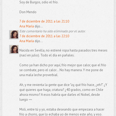
Soy de Burgos, odio el frío.
Don Mendo
7 de diciembre de 2011 a las 21:10
Ana María
dijo...
Este comentario ha sido eliminado por el autor.
7 de diciembre de 2011 a las 22:10
Ana María
dijo...
Nacida en Sevilla, no estrené ropa hasta pasados tres meses
(nací en julio). Todo el día en pañales.
Como ya han dicho por aquí, frío mejor que calor, que el frío
se combate, pero el calor... No hay manera. Y me pone de
una mala leche proverbial.
Ah, y me revienta la gente que dice "uy, qué frío hace, ¿eh?". ¿Y
qué quieres que haga, criatura? ¿40 grados, como en Chile
ahora mismo? A esos habría que darles el Nobel, desde
luego ¬¬
Moli, entre tú y yo, estaba deseando que empezara a hacer
frío a chorro, que lo echaba yo de menos este año, y eso.