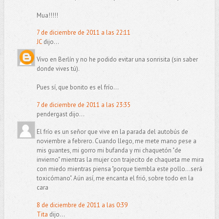
Mua!!!!!
7 de diciembre de 2011 a las 22:11
JC
dijo...
Vivo en Berlín y no he podido evitar una sonrisita (sin saber
donde vives tú).
Pues sí, que bonito es el frío...
7 de diciembre de 2011 a las 23:35
pendergast dijo...
El frío es un señor que vive en la parada del autobús de
noviembre a febrero. Cuando llego, me mete mano pese a
mis guantes, mi gorro mi bufanda y mi chaquetón "de
invierno" mientras la mujer con trajecito de chaqueta me mira
con miedo mientras piensa "porque tiembla este pollo...será
toxicómano". Aún así, me encanta el frió, sobre todo en la
cara
8 de diciembre de 2011 a las 0:39
Tita
dijo...