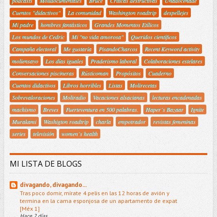
podcasts
Molidocumentales
Bruce
Criticas destructivas
Unadocenade
Cuentos "didactivos"
La comunidad
Washington roadtrip
despellejes
Mi padre
hombres fantásticos
Grandes Momentos Etílicos
Los mundos de Cedric
Mi "no vida amorosa"
Queridos científicos
Campaña electoral
Me gustaría
PisandoCharcos
Recent Keyword activity
moliensayo
Los días iguales
Praderismo laboral
Colaboraciones estelares
Conversaciones piscineras
Rústicoman
Propósitos
Cuaderno
Cuentos didactivos
Libros horribles
Listas
Molirecetas
Sobrevaloraciones
Moliradio
Vacaciones alsacianas
lecturas encadenadas
machismo
Breves
Fuerteventura en 500 palabras.
Haper´s Bazaar
Ignite
Murakami
Washigton roadtrip
charla
empotrador
revistas femeninas
series
televisión
women´s health
MI LISTA DE BLOGS
divagando, divagando...
Tras poco domir, mírate 4 pelis en las 12 horas de avión y
termina en la cama esponjosa de un apartamento de expat
[Méx 1]
Hace 2 días