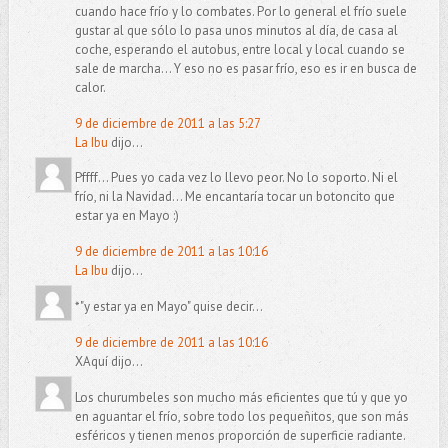
cuando hace frío y lo combates. Por lo general el frío suele
gustar al que sólo lo pasa unos minutos al día, de casa al
coche, esperando el autobus, entre local y local cuando se
sale de marcha... Y eso no es pasar frío, eso es ir en busca de
calor.
9 de diciembre de 2011 a las 5:27
La Ibu
dijo...
Pffff... Pues yo cada vez lo llevo peor. No lo soporto. Ni el
frío, ni la Navidad... Me encantaría tocar un botoncito que
estar ya en Mayo :)
9 de diciembre de 2011 a las 10:16
La Ibu
dijo...
*"y estar ya en Mayo" quise decir...
9 de diciembre de 2011 a las 10:16
XAquí dijo...
Los churumbeles son mucho más eficientes que tú y que yo
en aguantar el frío, sobre todo los pequeñitos, que son más
esféricos y tienen menos proporción de superficie radiante.