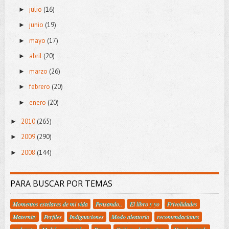
julio
(16)
►
junio
(19)
►
mayo
(17)
►
abril
(20)
►
marzo
(26)
►
febrero
(20)
►
enero
(20)
►
2010
(265)
►
2009
(290)
►
2008
(144)
►
PARA BUSCAR POR TEMAS
Momentos estelares de mi vida
Pensando..
El libro y yo
Frivolidades
Maternity
Perfiles
Indignaciones
Modo aleatorio
recomendaciones