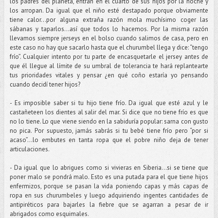
los padres del planeta, entran en el cuarto de sus hijos por la noche y
los arropan. Da igual que el niño esté destapado porque obviamente
tiene calor…por alguna extraña razón mola muchísimo coger las
sábanas y taparlos…así que todos lo hacemos. Por la misma razón
llevamos siempre jerseys en el bolso cuando salimos de casa, pero en
este caso no hay que sacarlo hasta que el churumbel llega y dice: “tengo
frío”. Cualquier intento por tu parte de encasquetarle el jersey antes de
que él llegue al límite de su umbral de tolerancia te hará replantearte
tus prioridades vitales y pensar ¿en qué coño estaría yo pensando
cuando decidí tener hijos?
- Es imposible saber si tu hijo tiene frío. Da igual que esté azul y le
castañeteen los dientes al salir del mar. Si dice que no tiene frío es que
no lo tiene. Lo que viene siendo en la sabiduría popular: sarna con gusto
no pica. Por supuesto, jamás sabrás si tu bebé tiene frío pero “por si
acaso”...lo embutes en tanta ropa que el pobre niño deja de tener
articulaciones.
- Da igual que lo abrigues como si vivieras en Siberia...si se tiene que
poner malo se pondrá malo. Esto es una putada para el que tiene hijos
enfermizos, porque se pasan la vida poniendo capas y más capas de
ropa en sus churumbeles y luego adquiriendo ingentes cantidades de
antipiréticos para bajarles la fiebre que se agarran a pesar de ir
abrigados como esquimales.