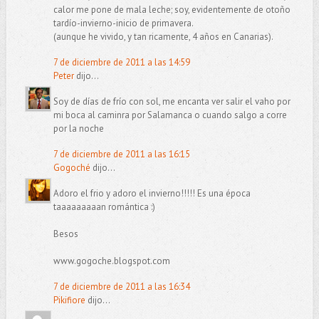
calor me pone de mala leche; soy, evidentemente de otoño
tardío-invierno-inicio de primavera.
(aunque he vivido, y tan ricamente, 4 años en Canarias).
7 de diciembre de 2011 a las 14:59
Peter
dijo...
Soy de días de frío con sol, me encanta ver salir el vaho por
mi boca al caminra por Salamanca o cuando salgo a corre
por la noche
7 de diciembre de 2011 a las 16:15
Gogoché
dijo...
Adoro el frio y adoro el invierno!!!!! Es una época
taaaaaaaaan romántica :)
Besos
www.gogoche.blogspot.com
7 de diciembre de 2011 a las 16:34
Pikifiore
dijo...