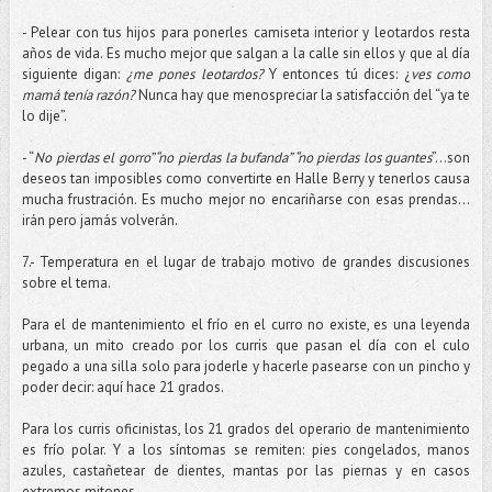
- Pelear con tus hijos para ponerles camiseta interior y leotardos resta
años de vida. Es mucho mejor que salgan a la calle sin ellos y que al día
siguiente digan:
¿me pones leotardos?
Y entonces tú dices: ¿
ves como
mamá tenía razón?
Nunca hay que menospreciar la satisfacción del “ya te
lo dije”.
- “
No pierdas el gorro” “no pierdas la bufanda” “no pierdas los guantes
”…son
deseos tan imposibles como convertirte en Halle Berry y tenerlos causa
mucha frustración. Es mucho mejor no encariñarse con esas prendas…
irán pero jamás volverán.
7.- Temperatura en el lugar de trabajo motivo de grandes discusiones
sobre el tema.
Para el de mantenimiento el frío en el curro no existe, es una leyenda
urbana, un mito creado por los curris que pasan el día con el culo
pegado a una silla solo para joderle y hacerle pasearse con un pincho y
poder decir: aquí hace 21 grados.
Para los curris oficinistas, los 21 grados del operario de mantenimiento
es frío polar. Y a los síntomas se remiten: pies congelados, manos
azules, castañetear de dientes, mantas por las piernas y en casos
extremos mitones.