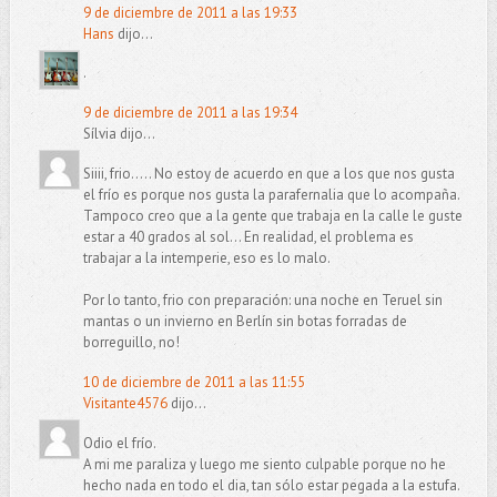
9 de diciembre de 2011 a las 19:33
Hans
dijo...
.
9 de diciembre de 2011 a las 19:34
Sílvia dijo...
Siiii, frio..... No estoy de acuerdo en que a los que nos gusta
el frío es porque nos gusta la parafernalia que lo acompaña.
Tampoco creo que a la gente que trabaja en la calle le guste
estar a 40 grados al sol... En realidad, el problema es
trabajar a la intemperie, eso es lo malo.
Por lo tanto, frio con preparación: una noche en Teruel sin
mantas o un invierno en Berlín sin botas forradas de
borreguillo, no!
10 de diciembre de 2011 a las 11:55
Visitante4576
dijo...
Odio el frío.
A mi me paraliza y luego me siento culpable porque no he
hecho nada en todo el dia, tan sólo estar pegada a la estufa.