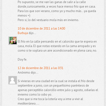
Po supuesto, se me van las ganas de salir a la calle
donde,curiosamente, a veces hace menso frío que en casa.
Para los que son verano, como yo y mucho más...ya queda
menos =)
Pero si, lo del vestuario mola más en invierno.
10 de diciembre de 2011 a las 14:00
Burbuja
dijo...
El frío en la calle pensando en el calorcito que te espera en
casa, mola. El que notas estando en la cama arropado y es
como si te soplara un aire acondicionado en plena cara, no.
Doy fe.
12 de diciembre de 2011 a las 0:31
Anónimo dijo...
Si vivieras en una ciudad en la cual se instala el frío desde
septiembre a junio, con un pequeñísimo paréntesis de
apenas perceptible calorcillo entre julio y agosto, odiarías el
invierno como lo odio yo.
Creo que si me toca la lotería voy a irme a vivir al
mediterráneo....