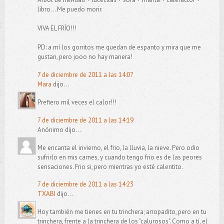
libro... Me puedo morir.
VIVA EL FRÍO!!!
PD: a mí los gorritos me quedan de espanto y mira que me
gustan, pero jooo no hay manera!
7 de diciembre de 2011 a las 14:07
Mara
dijo...
Prefiero mil veces el calor!!!
7 de diciembre de 2011 a las 14:19
Anónimo dijo...
Me encanta el invierno, el frio, la lluvia, la nieve. Pero odio
sufrirlo en mis carnes, y cuando tengo frio es de las peores
sensaciones. Frio si, pero mientras yo esté calentito.
7 de diciembre de 2011 a las 14:23
TXABI
dijo...
Hoy también me tienes en tu trinchera; arropadito, pero en tu
trinchera, frente a la trinchera de los "calurosos". Como a tí, el