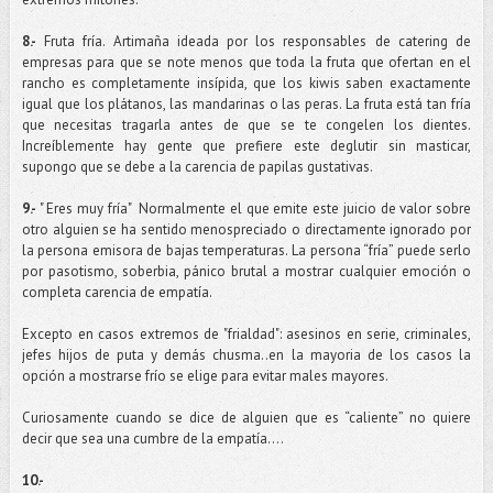
8.-
Fruta fría. Artimaña ideada por los responsables de catering de
empresas para que se note menos que toda la fruta que ofertan en el
rancho es completamente insípida, que los kiwis saben exactamente
igual que los plátanos, las mandarinas o las peras. La fruta está tan fría
que necesitas tragarla antes de que se te congelen los dientes.
Increíblemente hay gente que prefiere este deglutir sin masticar,
supongo que se debe a la carencia de papilas gustativas.
9.-
" Eres muy fría" Normalmente el que emite este juicio de valor sobre
otro alguien se ha sentido menospreciado o directamente ignorado por
la persona emisora de bajas temperaturas. La persona “fría” puede serlo
por pasotismo, soberbia, pánico brutal a mostrar cualquier emoción o
completa carencia de empatía.
Excepto en casos extremos de "frialdad": asesinos en serie, criminales,
jefes hijos de puta y demás chusma..en la mayoria de los casos la
opción a mostrarse frío se elige para evitar males mayores.
Curiosamente cuando se dice de alguien que es “caliente” no quiere
decir que sea una cumbre de la empatía….
10.-