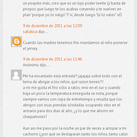
un poquito más, creo que es un lujo poder leerte (y basta de
piropos que luego te los acabas creyendo y te vuelves en
plan "porque yo lo valgo". Y sí, desde luego "tú lo vales" xD
9 de diciembre de 2011 a las 12:09
sabática
dijo...
Cuando las madres tenemos frío mandamos al niño ponerse
el jersey.
9 de diciembre de 2011 a las 12:46
Anónimo dijo...
Me ha encantado esta entrada!! jajajaja sobre todo con el
tema de abrigar a los niños, qué razon tienes!!!
a mi me gusta el frio sólo a ratos, vivo en el sur y cuando
baja un poco la temperatura enseguida se nota, porque
siempre vamos con ropa de entretiempo y resulta que los
abrigos son esas prendas olvidadas ocupando sitio en el
armario para dos dias al año, ¿y lo que me ahorro en
chaquetones?
Aun asi me paso por la noche un par de veces a arropar a mi
cachorro (¿por qué se destaparan tanto los niños, tanto calor