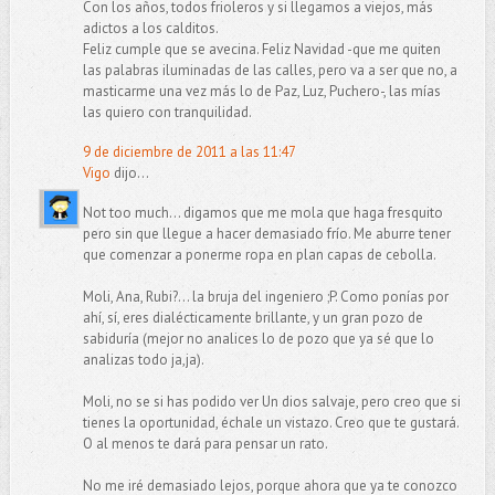
Con los años, todos frioleros y si llegamos a viejos, más
adictos a los calditos.
Feliz cumple que se avecina. Feliz Navidad -que me quiten
las palabras iluminadas de las calles, pero va a ser que no, a
masticarme una vez más lo de Paz, Luz, Puchero-, las mías
las quiero con tranquilidad.
9 de diciembre de 2011 a las 11:47
Vigo
dijo...
Not too much... digamos que me mola que haga fresquito
pero sin que llegue a hacer demasiado frío. Me aburre tener
que comenzar a ponerme ropa en plan capas de cebolla.
Moli, Ana, Rubi?... la bruja del ingeniero ;P. Como ponías por
ahí, sí, eres dialécticamente brillante, y un gran pozo de
sabiduría (mejor no analices lo de pozo que ya sé que lo
analizas todo ja,ja).
Moli, no se si has podido ver Un dios salvaje, pero creo que si
tienes la oportunidad, échale un vistazo. Creo que te gustará.
O al menos te dará para pensar un rato.
No me iré demasiado lejos, porque ahora que ya te conozco