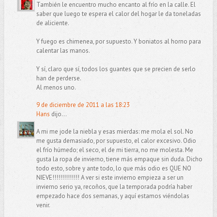
También le encuentro mucho encanto al frío en la calle. El
saber que luego te espera el calor del hogar le da toneladas
de aliciente.
Y fuego es chimenea, por supuesto. Y boniatos al horno para
calentar las manos.
Y sí, claro que sí, todos los guantes que se precien de serlo
han de perderse.
Al menos uno.
9 de diciembre de 2011 a las 18:23
Hans
dijo...
A mi me jode la niebla y esas mierdas: me mola el sol. No
me gusta demasiado, por supuesto, el calor excesivo. Odio
el frío húmedo; el seco, el de mi tierra, no me molesta. Me
gusta la ropa de invierno, tiene más empaque sin duda. Dicho
todo esto, sobre y ante todo, lo que más odio es QUE NO
NIEVE!!!!!!!!!!!!!! A ver si este invierno empieza a ser un
invierno serio ya, recoños, que la temporada podría haber
empezado hace dos semanas, y aquí estamos viéndolas
venir.