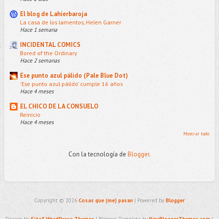
El blog de Lahierbaroja
La casa de los lamentos, Helen Garner
Hace 1 semana
INCIDENTAL COMICS
Bored of the Ordinary
Hace 2 semanas
Ese punto azul pálido (Pale Blue Dot)
'Ese punto azul pálido' cumple 16 años
Hace 4 meses
EL CHICO DE LA CONSUELO
Reinicio
Hace 4 meses
Mostrar todo
Con la tecnología de
Blogger
.
Copyright ©
2026
Cosas que (me) pasan
| Powered by
Blogger
Design by
Site5 WordPress Themes
| Blogger Template by
NewBloggerThemes.com
|