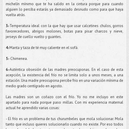
michelín mínimo que te ha salido en la cintura porque para cuando
alguien lo perciba estarás ya demasiado desnudo como para que haya
vuelta atrás.
3.-
Temperatura ideal con la que hay que usar calcetines chulos, gorros
favorecedores, abrigos molones, botas para pisar charcos y nieve,
jerseys de cuello vuelto y guantes.
4.-
Manta y taza de té muy caliente en el sofá.
5.-
Chimenea.
6.-
Auténtica obsesión de las madres preocuponas. En el caso de esta
acepción, la existencia del frío no se limita solo a unos meses, a una
estación. Una madre preocupona percibe frio en una variación mínima de
medio grado centígrado en agosto.
Las madres son un coñazo con el frío. Yo no me incluyo en este
apartado para nada porque paso millas. Con mi experiencia maternal
actual he aprendido varias cosas:
- El frío es un problema de tus churumbeles que mola solucionar. Mola
tanto que incluso quieres solucionarlo cuando no existe. Por eso todos