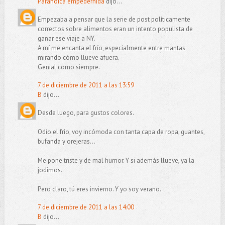
Paranoica empedernida
dijo...
Empezaba a pensar que la serie de post políticamente
correctos sobre alimentos eran un intento populista de
ganar ese viaje a NY.
A mí me encanta el frío, especialmente entre mantas
mirando cómo llueve afuera.
Genial como siempre.
7 de diciembre de 2011 a las 13:59
B
dijo...
Desde luego, para gustos colores.
Odio el frío, voy incómoda con tanta capa de ropa, guantes,
bufanda y orejeras...
Me pone triste y de mal humor. Y si además llueve, ya la
jodimos.
Pero claro, tú eres invierno. Y yo soy verano.
7 de diciembre de 2011 a las 14:00
B
dijo...