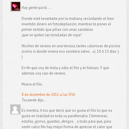
Hay gente pa tó....
Donde esté levantarte por la mañana, recordando el bien
invertido dinero en fotodepilación, mientras te pones el
primer vestido que pillas con unas sandalias
¡que se quiten las toneladas de ropa!
Noches de verano en una terraza, tardes calurosas de piscina
(como si donde viviera eso existiera salvo...sí, 10 ó 15 días ;)
)
En fin que soy de Avila y odio el frío y el hielazo. Y que
además soy casi de verano.
Muera el frío.
8 de diciembre de 2011 a las 9:56
Tocaweb dijo...
Es mentira. A los que decís que os gusta el frío lo que os
gusta en realidad es toda su parafernalia. Chimeneas,
estufas, gorros, guantes, abrigos... y todo para que, para
sentir calor. No hay mejor forma de apreciar el calor que