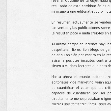
reseñar. Obviamente la objetividad 
resultado de esta combinación es que
mi mismo grupo editorial el libro mola 
En resumen, actualmente se venden 
las ventas y las publicaciones sobre
le resultan poco o nada creíbles en 
Al mismo tiempo en internet hay una
despellejan libros. Son blogs de ge
dejar su opinión por escrito en la 
avisar a posibles incautos contra 
sirven a muchos lectores a la hora de
Hasta ahora el mundo editorial h
editoriales y de marketing, veían aq
de cuantificar el valor que las crí
capaces de cuantificar” por ser p
directamente menospreciaban o igno
mataos que comentan libros…pues mu