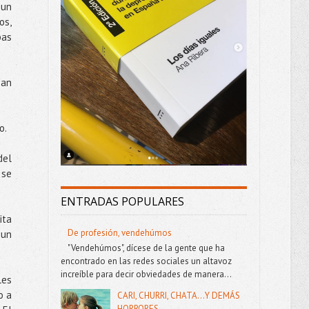
 un
os,
bas
ban
o.
del
 se
ENTRADAS POPULARES
ita
De profesión, vendehúmos
 un
"Vendehúmos", dícese de la gente que ha
encontrado en las redes sociales un altavoz
increíble para decir obviedades de manera...
les
o a
CARI, CHURRI, CHATA...Y DEMÁS
HORRORES