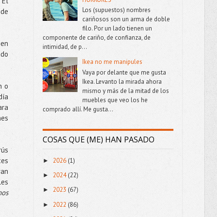
 El
Los (supuestos) nombres
 de
cariñosos son un arma de doble
filo. Por un lado tienen un
componente de cariño, de confianza, de
 en
intimidad, de p...
ado
Ikea no me manipules
Vaya por delante que me gusta
Ikea. Levanto la mirada ahora
n o
mismo y más de la mitad de los
día
muebles que veo los he
ara
comprado allí. Me gusta...
nes
COSAS QUE (ME) HAN PASADO
rús
ces
2026
(1)
►
ran
2024
(22)
►
les
2023
(67)
►
nos
2022
(86)
►