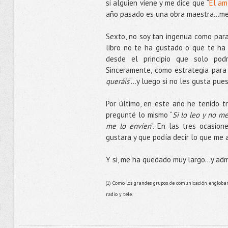
si alguien viene y me dice que “
El am
año pasado es una obra maestra...me p
Sexto, no soy tan ingenua como para 
libro no te ha gustado o que te ha
desde el principio que solo podrá
Sinceramente, como estrategia para 
queráis
”…y luego si no les gusta pue
Por último, en este año he tenido tr
pregunté lo mismo “
Si lo leo y no m
me lo envíen
”. En las tres ocasio
gustara y que podía decir lo que me 
Y si, me ha quedado muy largo...y admi
(1) Como los grandes grupos de comunicación engloban r
radio y tele.