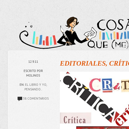
12.9.11
EDITORIALES, CRÍT
ESCRITO POR
MOLINOS
EN:
EL LIBRO Y YO
,
PENSANDO..
38 COMENTARIOS