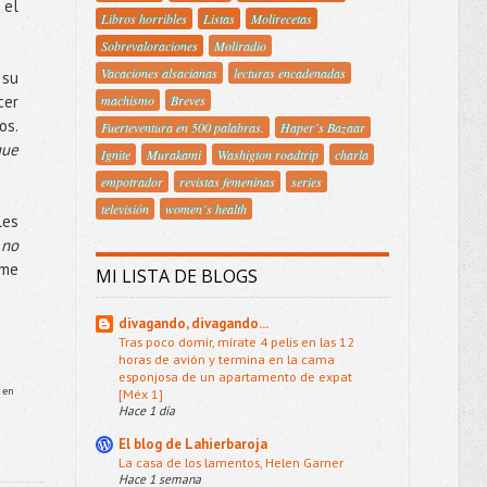
 el
Libros horribles
Listas
Molirecetas
Sobrevaloraciones
Moliradio
Vacaciones alsacianas
lecturas encadenadas
 su
machismo
Breves
cer
os.
Fuerteventura en 500 palabras.
Haper´s Bazaar
que
Ignite
Murakami
Washigton roadtrip
charla
empotrador
revistas femeninas
series
televisión
women´s health
les
 no
 me
MI LISTA DE BLOGS
divagando, divagando...
Tras poco domir, mírate 4 pelis en las 12
horas de avión y termina en la cama
esponjosa de un apartamento de expat
 en
[Méx 1]
Hace 1 día
El blog de Lahierbaroja
La casa de los lamentos, Helen Garner
Hace 1 semana