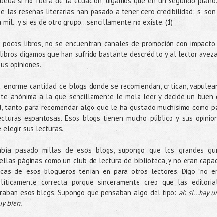
queda si no fuera de la ecuación, digamos que en un segundo plano.
 las reseñas literarias han pasado a tener cero credibilidad: si son
mil...y si es de otro grupo...sencillamente no existe. (1)
pocos libros, no se encuentran canales de promoción con impacto
 libros digamos que han sufrido bastante descrédito y al lector avez
sus opiniones.
 enorme cantidad de blogs donde se recomiendan, critican, vapulea
nte anónima a la que sencillamente le mola leer y decide un buen 
red, tanto para recomendar algo que le ha gustado muchísimo como p
lecturas espantosas. Esos blogs tienen mucho público y sus opinio
 elegir sus lecturas.
abía pasado millas de esos blogs, supongo que los grandes gu
uellas páginas como un club de lectura de biblioteca, y no eran capa
ticas de esos blogueros tenían en para otros lectores. Digo “no e
olíticamente correcta porque sinceramente creo que las editoria
raban esos blogs. Supongo que pensaban algo del tipo:
ah sí...hay u
y bien.