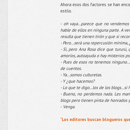
Ahora esos dos factores se han encon
estilo.
-
oh vaya...parece que no vendemos u
hable de ellos en ninguna parte. A ver
resulta que tienen tirón y que si reco
- Pero...será una repercusión mínima,
- Si, pero Ana Rosa dice que tururú, 
amoríos, autoayuda o hay misterios ps
- Pues de esos no tenemos ninguno...
de cuentos.
- Ya...somos culturetas.
- Y ¿que hacemos?
- Lo que te digo...los de los blogs…si 
- Bueno, no perdemos nada. Les mand
blogs pero tienen pinta de honrados y
-
Venga.
“
Los editores buscan blogueros que