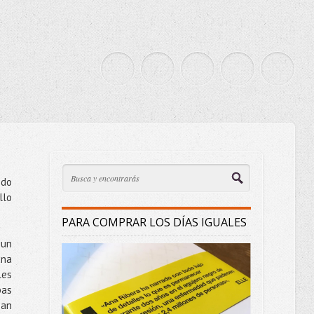
ndo
llo
PARA COMPRAR LOS DÍAS IGUALES
 un
una
les
bas
ban