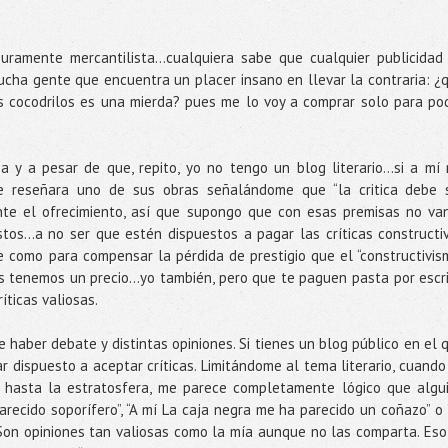
uramente mercantilista...cualquiera sabe que cualquier publicidad
mucha gente que encuentra un placer insano en llevar la contraria: ¿
s cocodrilos es una mierda? pues me lo voy a comprar solo para po
 y a pesar de que, repito, yo no tengo un blog literario...si a mí
e reseñara uno de sus obras señalándome que “la critica debe 
ente el ofrecimiento, así que supongo que con esas premisas no va
os...a no ser que estén dispuestos a pagar las críticas constructi
e como para compensar la pérdida de prestigio que el “constructivis
os tenemos un precio...yo también, pero que te paguen pasta por escri
íticas valiosas.
 haber debate y distintas opiniones. Si tienes un blog público en el 
r dispuesto a aceptar críticas. Limitándome al tema literario, cuando
o hasta la estratosfera, me parece completamente lógico que algu
recido soporífero”, “A mí La caja negra me ha parecido un coñazo” o
Son opiniones tan valiosas como la mía aunque no las comparta. Eso 