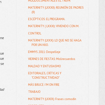
MOLIDOCUMENTALES: EL TREPA
n
MATERNITY (LXXXII): REUNIÓN DE PADRES
(II)
ESCÉPTICOS: EL PROGRAMA.
MATERNITY ( LXXXI): VIVIENDO CON M.
CONTROL
one
MATERNITY (LXXX): LO QUE NO SE HAGA
POR UN HIJO.
EMMYS 2011: Despelleje
que
que
VIERNES DE FIESTAS: Molirecuerdos
 se
MALDAD Y ENTUSIASMO
EDITORIALES, CRÍTICAS Y
"CONSTRUCTIVIDAD"
MÁS BRUCE: I´M ON FIRE
dad
TRABAJO
MATERNITY (LXXIX): Frases comodín