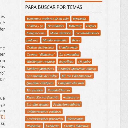
PARA BUSCAR POR TEMAS
 es
Momentos estelares de mi vida
Pensando..
qué
El libro y yo
Frivolidades
Maternity
Perfiles
der
Indignaciones
Modo aleatorio
recomendaciones
podcasts
Molidocumentales
Bruce
Criticas destructivas
Unadocenade
 me
ser
Cuentos "didactivos"
La comunidad
n a
Washington roadtrip
despellejes
Mi padre
vas
hombres fantásticos
Grandes Momentos Etílicos
mo”
Los mundos de Cedric
Mi "no vida amorosa"
bir
Queridos científicos
Campaña electoral
Me gustaría
PisandoCharcos
Recent Keyword activity
moliensayo
que
 yo
Los días iguales
Praderismo laboral
ien
Colaboraciones estelares
“El
Conversaciones piscineras
Rústicoman
sí,
Propósitos
Cuaderno
Cuentos didactivos