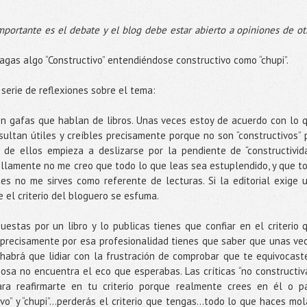
 importante es el debate y el blog debe estar abierto a opiniones de ot
agas algo “Constructivo” entendiéndose constructivo como “chupi”.
serie de reflexiones sobre el tema:
con gafas que hablan de libros. Unas veces estoy de acuerdo con lo 
sultan útiles y creíbles precisamente porque no son “constructivos” 
o de ellos empieza a deslizarse por la pendiente de “constructivid
illamente no me creo que todo lo que leas sea estuplendido, y que t
tes no me sirves como referente de lecturas. Si la editorial exige 
ne el criterio del bloguero se esfuma.
puestas por un libro y lo publicas tienes que confiar en el criterio 
 precisamente por esa profesionalidad tienes que saber que unas ve
 habrá que lidiar con la frustración de comprobar que te equivocast
osa no encuentra el eco que esperabas. Las críticas “no constructiv
ara reafirmarte en tu criterio porque realmente crees en él o p
vo” y “chupi”...perderás el criterio que tengas...todo lo que haces mol