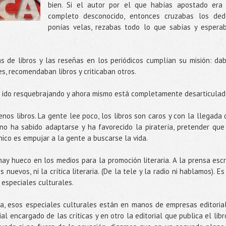
bien. Si el autor por el que habías apostado era
completo desconocido, entonces cruzabas los ded
ponías velas, rezabas todo lo que sabías y espera
cas de libros y las reseñas en los periódicos cumplían su misión: da
s, recomendaban libros y criticaban otros.
 ido resquebrajando y ahora mismo está completamente desarticulad
s libros. La gente lee poco, los libros son caros y con la llegada 
l no ha sabido adaptarse y ha favorecido la piratería, pretender que
nico es empujar a la gente a buscarse la vida.
ay hueco en los medios para la promoción literaria. A la prensa escr
 nuevos, ni la crítica literaria. (De la tele y la radio ni hablamos). Es
especiales culturales.
a, esos especiales culturales están en manos de empresas editoria
 encargado de las críticas y en otro la editorial que publica el libr