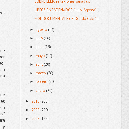
SOBRE LEER..reflexiones variadas.
LIBROS ENCADENADOS (Julio-Agosto)
ros
MOLIDOCUMENTALES: El Gordo Cabrón
agosto
(14)
►
julio
(16)
►
junio
(19)
►
que
mayo
(17)
►
por
ad”
abril
(20)
►
odo
marzo
(26)
►
una
febrero
(20)
►
enero
(20)
►
que
ces
2010
(265)
►
e o
2009
(290)
►
as”
2008
(144)
►
ara
a y