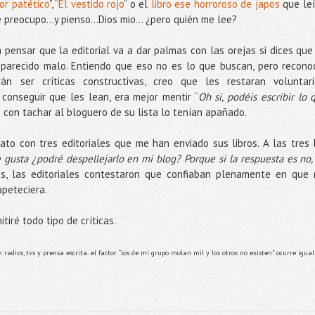
or patético
”, “
El vestido rojo
” o el
libro ese horroroso de japos
que leí
reocupo...y pienso...Dios mio... ¿pero quién me lee?
pensar que la editorial va a dar palmas con las orejas si dices que
 parecido malo. Entiendo que eso no es lo que buscan, pero recono
n ser críticas constructivas, creo que les restaran voluntari
conseguir que les lean, era mejor mentir “
Oh si, podéis escribir lo 
s con tachar al bloguero de su lista lo tenían apañado.
ato con tres editoriales que me han enviado sus libros. A las tres 
e gusta ¿podré despellejarlo en mi blog? Porque si la respuesta es no,
nes, las editoriales contestaron que confiaban plenamente en que
apeteciera.
tiré todo tipo de críticas.
adios, tvs y prensa escrita..el factor “los de mi grupo molan mil y los otros no existen” ocurre igual