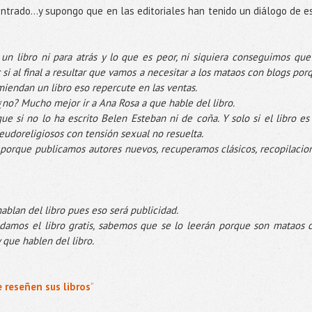
trado...y supongo que en las editoriales han tenido un diálogo de e
n libro ni para atrás y lo que es peor, ni siquiera conseguimos que
 si al final a resultar que vamos a necesitar a los mataos con blogs por
miendan un libro eso repercute en las ventas.
 ¿no? Mucho mejor ir a Ana Rosa a que hable del libro.
que si no lo ha escrito Belen Esteban ni de coña. Y solo si el libro es
eudoreligiosos con tensión sexual no resuelta.
porque publicamos autores nuevos, recuperamos clásicos, recopilacio
hablan del libro pues eso será publicidad.
amos el libro gratis, sabemos que se lo leerán porque son mataos 
 que hablen del libro.
 reseñen sus libros
”