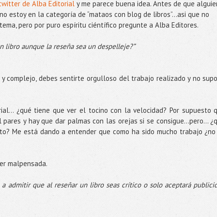
twitter de Alba Editorial
y me parece buena idea. Antes de que alguie
 no estoy en la categoría de “mataos con blog de libros”...asi que no
ema, pero por puro espíritu ciéntífico pregunte a Alba Editores.
n libro aunque la reseña sea un despelleje?”
o y complejo, debes sentirte orgulloso del trabajo realizado y no sup
ial… ¿qué tiene que ver el tocino con la velocidad? Por supuesto 
l pares y hay que dar palmas con las orejas si se consigue...pero... ¿
nto? Me está dando a entender que como ha sido mucho trabajo ¿no
ser malpensada.
 a admitir que al reseñar un libro seas crítico o solo aceptará publici