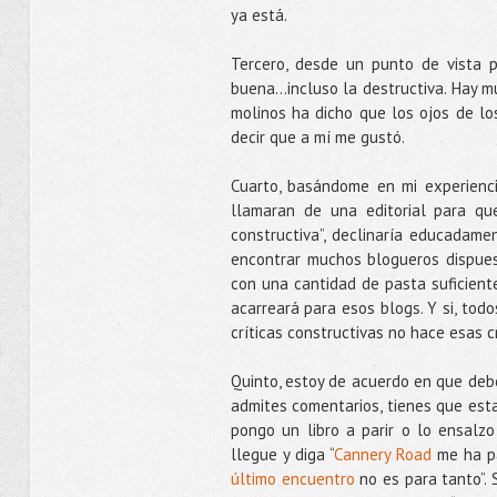
ya está.
Tercero, desde un punto de vista p
buena...incluso la destructiva. Hay 
molinos ha dicho que los ojos de lo
decir que a mí me gustó.
Cuarto, basándome en mi experiencia
llamaran de una editorial para qu
constructiva”, declinaría educadam
encontrar muchos blogueros dispuest
con una cantidad de pasta suficient
acarreará para esos blogs. Y si, tod
críticas constructivas no hace esas cr
Quinto, estoy de acuerdo en que debe
admites comentarios, tienes que esta
pongo un libro a parir o lo ensalz
llegue y diga “
Cannery Road
me ha pa
último encuentro
no es para tanto”. 