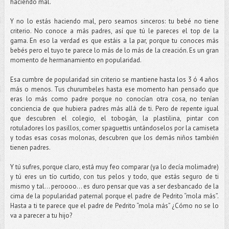
haciendo mal.
Y no lo estás haciendo mal, pero seamos sinceros: tu bebé no tiene
criterio. No conoce a más padres, así que tú le pareces el top de la
gama. En eso la verdad es que estáis a la par, porque tu conoces más
bebés pero el tuyo te parece lo más de lo más de la creación. Es un gran
momento de hermanamiento en popularidad.
Esa cumbre de popularidad sin criterio se mantiene hasta los 3 ó 4 años
más o menos. Tus churumbeles hasta ese momento han pensado que
eras lo más como padre porque no conocían otra cosa, no tenían
conciencia de que hubiera padres más allá de ti. Pero de repente igual
que descubren el colegio, el tobogán, la plastilina, pintar con
rotuladores los pasillos, comer spaguettis untándoselos por la camiseta
y todas esas cosas molonas, descubren que los demás niños también
tienen padres.
Y tú sufres, porque claro, está muy feo comparar (ya lo decía molimadre)
y tú eres un tío curtido, con tus pelos y todo, que estás seguro de ti
mismo y tal… peroooo… es duro pensar que vas a ser desbancado de la
cima de la popularidad paternal porque el padre de Pedrito “mola más”.
Hasta a ti te parece que el padre de Pedrito “mola más” ¿Cómo no se lo
va a parecer a tu hijo?