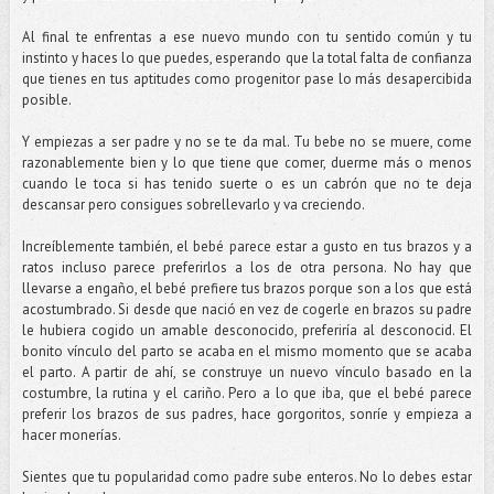
Al final te enfrentas a ese nuevo mundo con tu sentido común y tu
instinto y haces lo que puedes, esperando que la total falta de confianza
que tienes en tus aptitudes como progenitor pase lo más desapercibida
posible.
Y empiezas a ser padre y no se te da mal. Tu bebe no se muere, come
razonablemente bien y lo que tiene que comer, duerme más o menos
cuando le toca si has tenido suerte o es un cabrón que no te deja
descansar pero consigues sobrellevarlo y va creciendo.
Increíblemente también, el bebé parece estar a gusto en tus brazos y a
ratos incluso parece preferirlos a los de otra persona. No hay que
llevarse a engaño, el bebé prefiere tus brazos porque son a los que está
acostumbrado. Si desde que nació en vez de cogerle en brazos su padre
le hubiera cogido un amable desconocido, preferiría al desconocid. El
bonito vínculo del parto se acaba en el mismo momento que se acaba
el parto. A partir de ahí, se construye un nuevo vínculo basado en la
costumbre, la rutina y el cariño. Pero a lo que iba, que el bebé parece
preferir los brazos de sus padres, hace gorgoritos, sonríe y empieza a
hacer monerías.
Sientes que tu popularidad como padre sube enteros. No lo debes estar