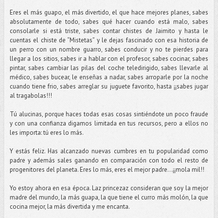
Eres el más guapo, el más divertido, el que hace mejores planes, sabes
absolutamente de todo, sabes qué hacer cuando está malo, sabes
consolarle si está triste, sabes contar chistes de Jaimito y hasta le
cuentas el chiste de “Mistetas” y le dejas fascinado con esa historia de
un perro con un nombre guarro, sabes conducir y no te pierdes para
llegar a los sitios, sabes ir a hablar con el profesor, sabes cocinar, sabes
pintar, sabes cambiar las pilas del coche teledirigido, sabes llevarle al
médico, sabes bucear, le enseñas a nadar, sabes arroparle por la noche
cuando tiene frio, sabes arreglar su juguete favorito, hasta ¡¡sabes jugar
al tragabolas!!!
Tú alucinas, porque haces todas esas cosas sintiéndote un poco fraude
y con una confianza digamos limitada en tus recursos, pero a ellos no
les importa: tú eres lo más.
Y estás feliz. Has alcanzado nuevas cumbres en tu popularidad como
padre y además sales ganando en comparación con todo el resto de
progenitores del planeta. Eres lo más, eres el mejor padre…¡¡mola mil!!
Yo estoy ahora en esa época. Laz princezaz consideran que soy la mejor
madre del mundo, la más guapa, la que tiene el curro más molón, la que
cocina mejor, la más divertida y me encanta.