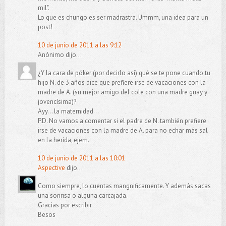
mil".
Lo que es chungo es ser madrastra. Ummm, una idea para un
post!
10 de junio de 2011 a las 9:12
Anónimo dijo...
¿Y la cara de póker (por decirlo así) qué se te pone cuando tu
hijo N. de 3 años dice que prefiere irse de vacaciones con la
madre de A. (su mejor amigo del cole con una madre guay y
jovencísima)?
Ayy... la maternidad...
P.D. No vamos a comentar si el padre de N. también prefiere
irse de vacaciones con la madre de A. para no echar más sal
en la herida, ejem.
10 de junio de 2011 a las 10:01
Aspective
dijo...
Como siempre, lo cuentas mangnificamente. Y además sacas
una sonrisa o alguna carcajada.
Gracias por escribir
Besos