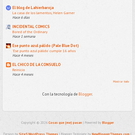
El blog de Lahierbaroja
La casa de los lamentos, Helen Garner
Hace 6 días
INCIDENTAL COMICS
Bored of the Ordinary
Hace 1 semana
Ese punto azul pálido (Pale Blue Dot)
'Ese punto azul pálido' cumple 16 años
Hace 4 meses
EL CHICO DE LA CONSUELO
Reinicio
Hace 4 meses
Mostrar todo
Con la tecnología de
Blogger
.
Copyright ©
2026
Cosas que (me) pasan
| Powered by
Blogger
Design by
Site5 WordPress Themes
| Blogger Template by
NewBloggerThemes.com
|