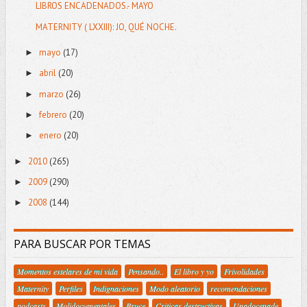
LIBROS ENCADENADOS.- MAYO
MATERNITY ( LXXIII): JO, QUÉ NOCHE.
mayo
(17)
►
abril
(20)
►
marzo
(26)
►
febrero
(20)
►
enero
(20)
►
2010
(265)
►
2009
(290)
►
2008
(144)
►
PARA BUSCAR POR TEMAS
Momentos estelares de mi vida
Pensando..
El libro y yo
Frivolidades
Maternity
Perfiles
Indignaciones
Modo aleatorio
recomendaciones
podcasts
Molidocumentales
Bruce
Criticas destructivas
Unadocenade