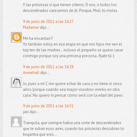
Y las prinzezaz sí que tienen criterio. O eso, o todos los
descerebrados carecemos de él. Porque, Moli, tú molas.
9 de junio de 2011 a las 16:27
Madamer
dijo...
Me ha encantao!!
Yo también estoy en esa etapa en que mis hijos me ven el
top ten de las madres...incluso el pequeño se quiere casar
conmigo porque soy una princesa preciosa..fíjate tú :)
9 de junio de 2011 a las 16:28
Anniehall
dijo...
Jo, pues a mí C me quiere echar de casa y no tiene ni cinco
años 'porque cuando sea mayor vosotros viviréis en otra
casa'. No quiero ni pensar cómo será con la edad del pavo.
9 de junio de 2011 a las 16:51
javi dijo...
Tranquila, que siempre habra una corte de descerebrados
que te suban esos aires, cuando tus prinzezaz descubran lo
brujantra que eres...