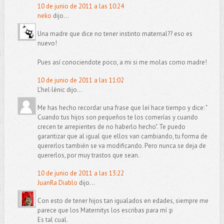
10 de junio de 2011 a las 10:24
neko
dijo...
Una madre que dice no tener instinto maternal?? eso es
nuevo!
Pues así conociendote poco, a mi si me molas como madre!
10 de junio de 2011 a las 11:02
L'hel·lènic dijo...
Me has hecho recordar una frase que leí hace tiempo y dice: "
Cuando tus hijos son pequeños te los comerías y cuando
crecen te arrepientes de no haberlo hecho". Te puedo
garantizar que al igual que ellos van cambiando, tu forma de
quererlos también se va modificando. Pero nunca se deja de
quererlos, por muy trastos que sean.
10 de junio de 2011 a las 13:22
JuanRa Diablo
dijo...
Con esto de tener hijos tan igualados en edades, siempre me
parece que los Maternitys los escribas para mí :p
Es tal cual.