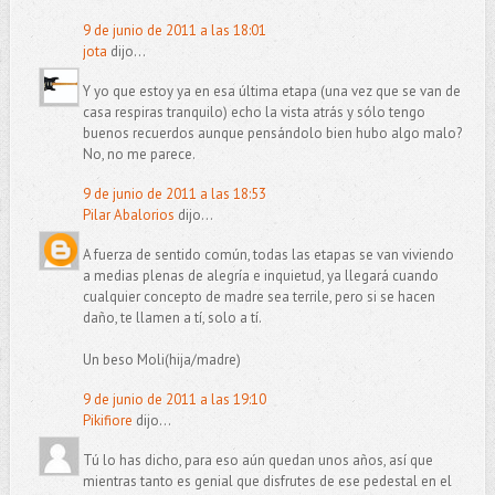
9 de junio de 2011 a las 18:01
jota
dijo...
Y yo que estoy ya en esa última etapa (una vez que se van de
casa respiras tranquilo) echo la vista atrás y sólo tengo
buenos recuerdos aunque pensándolo bien hubo algo malo?
No, no me parece.
9 de junio de 2011 a las 18:53
Pilar Abalorios
dijo...
A fuerza de sentido común, todas las etapas se van viviendo
a medias plenas de alegría e inquietud, ya llegará cuando
cualquier concepto de madre sea terrile, pero si se hacen
daño, te llamen a tí, solo a tí.
Un beso Moli(hija/madre)
9 de junio de 2011 a las 19:10
Pikifiore
dijo...
Tú lo has dicho, para eso aún quedan unos años, así que
mientras tanto es genial que disfrutes de ese pedestal en el