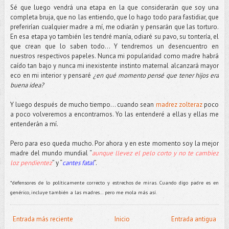
Sé que luego vendrá una etapa en la que considerarán que soy una
completa bruja, que no las entiendo, que lo hago todo para fastidiar, que
preferirían cualquier madre a mí, me odiarán y pensarán que las torturo.
En esa etapa yo también les tendré manía, odiaré su pavo, su tontería, el
que crean que lo saben todo… Y tendremos un desencuentro en
nuestros respectivos papeles. Nunca mi popularidad como madre habrá
caído tan bajo y nunca mi inexistente instinto maternal alcanzará mayor
eco en mi interior y pensaré
¿en qué momento pensé que tener hijos era
buena idea?
Y luego después de mucho tiempo… cuando sean
madrez zolteraz
poco
a poco volveremos a encontrarnos. Yo las entenderé a ellas y ellas me
entenderán a mí.
Pero para eso queda mucho. Por ahora y en este momento soy la mejor
madre del mundo mundial “
aunque llevez el pelo corto y no te cambiez
loz pendientez
” y “
cantes fatal
”.
*defensores de lo políticamente correcto y estrechos de miras. Cuando digo padre es en
genérico, incluye también a las madres… pero me mola más así.
Entrada más reciente
Inicio
Entrada antigua