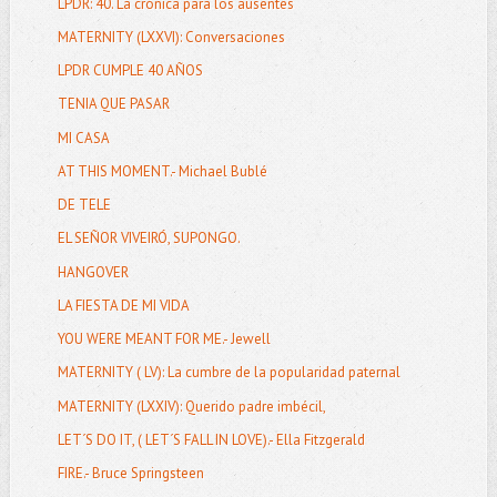
LPDR: 40. La crónica para los ausentes
MATERNITY (LXXVI): Conversaciones
LPDR CUMPLE 40 AÑOS
TENIA QUE PASAR
MI CASA
AT THIS MOMENT.- Michael Bublé
DE TELE
EL SEÑOR VIVEIRÓ, SUPONGO.
HANGOVER
LA FIESTA DE MI VIDA
YOU WERE MEANT FOR ME.- Jewell
MATERNITY ( LV): La cumbre de la popularidad paternal
MATERNITY (LXXIV): Querido padre imbécil,
LET´S DO IT, ( LET´S FALL IN LOVE).- Ella Fitzgerald
FIRE.- Bruce Springsteen