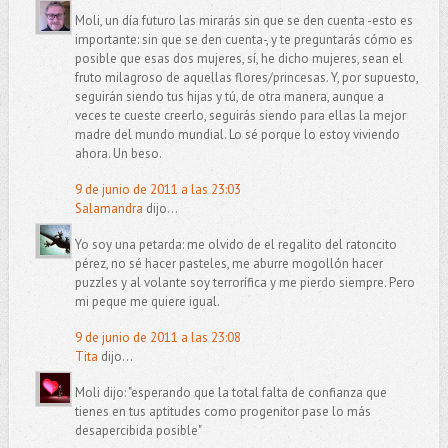
Moli, un día futuro las mirarás sin que se den cuenta -esto es
importante: sin que se den cuenta-, y te preguntarás cómo es
posible que esas dos mujeres, sí, he dicho mujeres, sean el
fruto milagroso de aquellas flores/princesas. Y, por supuesto,
seguirán siendo tus hijas y tú, de otra manera, aunque a
veces te cueste creerlo, seguirás siendo para ellas la mejor
madre del mundo mundial. Lo sé porque lo estoy viviendo
ahora. Un beso.
9 de junio de 2011 a las 23:03
Salamandra
dijo...
Yo soy una petarda: me olvido de el regalito del ratoncito
pérez, no sé hacer pasteles, me aburre mogollón hacer
puzzles y al volante soy terrorífica y me pierdo siempre. Pero
mi peque me quiere igual.
9 de junio de 2011 a las 23:08
Tita
dijo...
Moli dijo: "esperando que la total falta de confianza que
tienes en tus aptitudes como progenitor pase lo más
desapercibida posible"