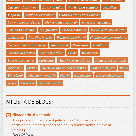
Cuentos "didactivos"
La comunidad
Washington roadtrip
despellejes
Mi padre
hombres fantásticos
Grandes Momentos Etílicos
Los mundos de Cedric
Mi "no vida amorosa"
Queridos científicos
Campaña electoral
Me gustaría
PisandoCharcos
Recent Keyword activity
moliensayo
Los días iguales
Praderismo laboral
Colaboraciones estelares
Conversaciones piscineras
Rústicoman
Propósitos
Cuaderno
Cuentos didactivos
Libros horribles
Listas
Molirecetas
Sobrevaloraciones
Moliradio
Vacaciones alsacianas
lecturas encadenadas
machismo
Breves
Fuerteventura en 500 palabras.
Haper´s Bazaar
Ignite
Murakami
Washigton roadtrip
charla
empotrador
revistas femeninas
series
televisión
women´s health
MI LISTA DE BLOGS
divagando, divagando...
Tras poco domir, mírate 4 pelis en las 12 horas de avión y
termina en la cama esponjosa de un apartamento de expat
[Méx 1]
Hace 14 horas