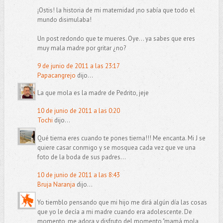
¡Ostis! la historia de mi maternidad ¡no sabía que todo el
mundo disimulaba!
Un post redondo que te mueres. Oye... ya sabes que eres
muy mala madre por gritar ¿no?
9 de junio de 2011 a las 23:17
Papacangrejo
dijo...
La que mola es la madre de Pedrito, jeje
10 de junio de 2011 a las 0:20
Tochi
dijo...
Qué tierna eres cuando te pones tierna!!! Me encanta. Mi J se
quiere casar conmigo y se mosquea cada vez que ve una
foto de la boda de sus padres...
10 de junio de 2011 a las 8:43
Bruja Naranja
dijo...
Yo tiemblo pensando que mi hijo me dirá algún día las cosas
que yo le decía a mi madre cuando era adolescente. De
momento, me adora y disfruto del momento "mamá mola