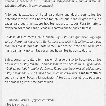
untado la cabeza con mi mascarilla fortalecedora y abrillantadora de
cabellos teñidos y/o permanentados?
A lo que iba…llegas al hotel para darte una ducha con todos los
botecitos y todos esos botones tan chulos que tiene el grifo y que no
sabes para qué sirven...pero hoy los vas a usar todos. Para tomarte la
revancha por todas esas duchas a la carrera que te das en tu casa.
Te desnudas, te metes en la ducha...
uy...esto para qué sirve...uyy aquí
sale a chorro...uyy aquí rollo lluvia…para este lado más caliente, para este
lado más fría
. Un poco del bote verde, un poco del bote azul. Lo mismo
hasta cantas...y no sé...las cosas que hagan los tios en la ducha.
Sales, coges la toalla y te miras en el espejo. Eso lo hacen todos los
tíos:
pues no estoy tan mal…hombre si meto un poco de tripa… ¿y de lado?
¿Qué tal de lado?...mejor de frente. Tengo que jugar más al pádel…pero
estoy estupendo. A ver si saco bola…pues no estoy mal
. Tiras la toalla al
suelo y sales en bolas a la habitación. A todos los tíos el rollo pasearse
en bolas les gusta. Y me parece bien.
-
Estooooo...ostras…. ¿Quien es usted?
-
Soy la camarera…