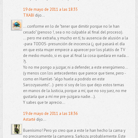
19 de mayo de 2011 a las 18:35
TXABI
dijo...
... conforme en lo de "tener que dimitir porque no le han
cesado" (penoso !, sea o no culpable al final del proceso).
... pero me extraña, y mucho en tí, tu ausencia de alusión a la
-para TODOS- presunción de inocencia (¿ qué pasará el día
en que esta mujer empiece a aparecer por los platós de TV
de medio mundo, si es que al final la cosa quedara en nada...
?).
Yo no me pongo a juzgar, ni a defender, a este energúmeno...
(y menos con los antecedentes que parece que tiene, pero -
como en Hamlet- "algo huele a podrido en este
Sarcozyasunto"...)· pero sí soy de los que dejo estos temas
en manos de la Justicia, porque a mí, que no soy juez, no me
gustaría que a mí me pre-juzgara nadie...).
Y sabes que te aprecio...
19 de mayo de 2011 a las 18:36
Astarté
dijo...
Buenísimo! Pero yo creo que a este le han hecho la cama y
no precisamente la camarera. Sarkozy, probablemente. Este