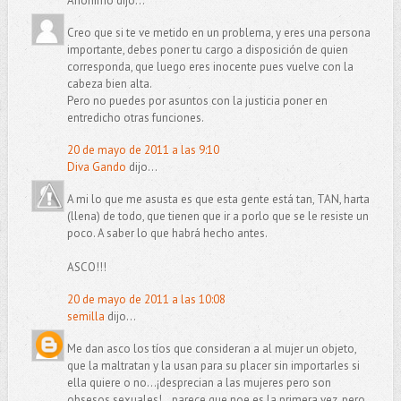
Anónimo dijo...
Creo que si te ve metido en un problema, y eres una persona
importante, debes poner tu cargo a disposición de quien
corresponda, que luego eres inocente pues vuelve con la
cabeza bien alta.
Pero no puedes por asuntos con la justicia poner en
entredicho otras funciones.
20 de mayo de 2011 a las 9:10
Diva Gando
dijo...
A mi lo que me asusta es que esta gente está tan, TAN, harta
(llena) de todo, que tienen que ir a porlo que se le resiste un
poco. A saber lo que habrá hecho antes.
ASCO!!!
20 de mayo de 2011 a las 10:08
semilla
dijo...
Me dan asco los tíos que consideran a al mujer un objeto,
que la maltratan y la usan para su placer sin importarles si
ella quiere o no...¡desprecian a las mujeres pero son
obsesos sexuales!...parece que noe es la primera vez, pero,