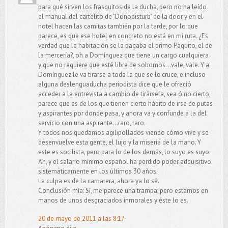
para qué sirven los frasquitos de la ducha, pero no ha leído
el manual del cartelito de "Donodisturb" de la door y en el
hotel hacen las camitas también por la tarde, por lo que
parece, es que ese hotel en concreto no está en mi ruta. ¿Es
verdad que la habitación se la pagaba el primo Paquito, el de
la mercería?, oh a Domínguez que tiene un cargo cualquiera
y que no requiere que esté libre de sobornos...vale, vale. Y a
Domínguez le va tirarse a toda la que se le cruce, e incluso
alguna deslenguaducha periodista dice que le ofreció
acceder a la entrevista a cambio de tirársela, sea ó no cierto,
parece que es de los que tienen cierto hábito de irse de putas
y aspirantes por donde pasa, y ahora va y confunde a la del
servicio con una aspirante...raro, raro.
Y todos nos quedamos agilipollados viendo cómo vive y se
desenvuelve esta gente, el lujo y la miseria de la mano. Y
este es socilista, pero para lo de los demás, lo suyo es suyo.
Ah, y el salario mínimo español ha perdido poder adquisitivo
sistemáticamente en los últimos 30 años.
La culpa es de la camarera, ahora ya lo sé.
Conclusión mía: Sí, me parece una trampa; pero estamos en
manos de unos desgraciados inmorales y éste lo es.
20 de mayo de 2011 a las 8:17