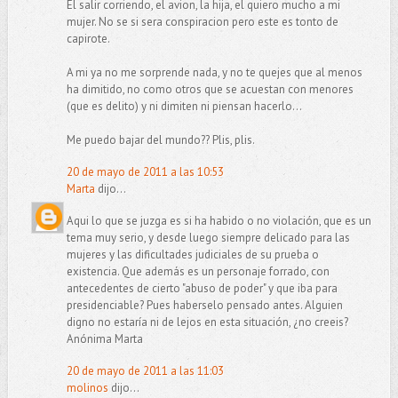
El salir corriendo, el avion, la hija, el quiero mucho a mi
mujer. No se si sera conspiracion pero este es tonto de
capirote.
A mi ya no me sorprende nada, y no te quejes que al menos
ha dimitido, no como otros que se acuestan con menores
(que es delito) y ni dimiten ni piensan hacerlo...
Me puedo bajar del mundo?? Plis, plis.
20 de mayo de 2011 a las 10:53
Marta
dijo...
Aqui lo que se juzga es si ha habido o no violación, que es un
tema muy serio, y desde luego siempre delicado para las
mujeres y las dificultades judiciales de su prueba o
existencia. Que además es un personaje forrado, con
antecedentes de cierto "abuso de poder" y que iba para
presidenciable? Pues haberselo pensado antes. Alguien
digno no estaría ni de lejos en esta situación, ¿no creeis?
Anónima Marta
20 de mayo de 2011 a las 11:03
molinos
dijo...