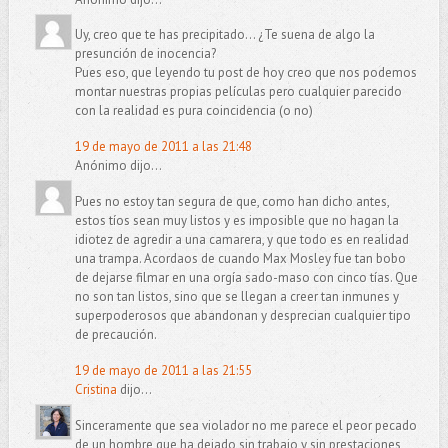
Uy, creo que te has precipitado... ¿Te suena de algo la
presunción de inocencia?
Pues eso, que leyendo tu post de hoy creo que nos podemos
montar nuestras propias películas pero cualquier parecido
con la realidad es pura coincidencia (o no)
19 de mayo de 2011 a las 21:48
Anónimo dijo...
Pues no estoy tan segura de que, como han dicho antes,
estos tíos sean muy listos y es imposible que no hagan la
idiotez de agredir a una camarera, y que todo es en realidad
una trampa. Acordaos de cuando Max Mosley fue tan bobo
de dejarse filmar en una orgía sado-maso con cinco tías. Que
no son tan listos, sino que se llegan a creer tan inmunes y
superpoderosos que abandonan y desprecian cualquier tipo
de precaución.
19 de mayo de 2011 a las 21:55
Cristina
dijo...
Sinceramente que sea violador no me parece el peor pecado
de un hombre que ha dejado sin trabajo y sin prestaciones