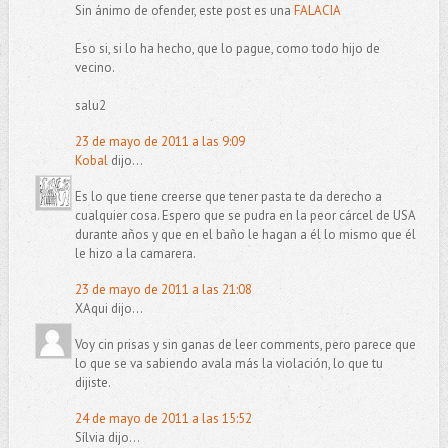
Sin ánimo de ofender, este post es una
FALACIA
Eso si, si lo ha hecho, que lo pague, como todo hijo de
vecino.
salu2
23 de mayo de 2011 a las 9:09
Kobal
dijo...
Es lo que tiene creerse que tener pasta te da derecho a
cualquier cosa. Espero que se pudra en la peor cárcel de USA
durante años y que en el baño le hagan a él lo mismo que él
le hizo a la camarera.
23 de mayo de 2011 a las 21:08
XAqui dijo...
Voy cin prisas y sin ganas de leer comments, pero parece que
lo que se va sabiendo avala más la violación, lo que tu
dijiste.
24 de mayo de 2011 a las 15:52
Sílvia dijo...