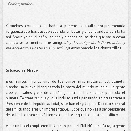
-
Perdón, perdón…
Y vuelves corriendo al baño a ponerte la toalla porque menuda
vergüenza que has pasado saliendo en bolas y encontrándote con la tía
ahí. Ahora ya en el baño...te ries y piensas en las risas que vas a echar
cuando se lo cuentes a tus amigos: ”
y tios...salgo del baño en bolas…y
me encuentro a una tia en el cuarto
”...ya estás oyendo los chascarrillos.
Situación 2. Miedo
Eres francés. Tienes uno de los curros más molones del planeta.
Mandas un huevo. Manejas toda la pasta del mundo mundial. La gente
cree que sabes y vas de capitán general de las sardinas por todo el
planeta. Te crees tan guay…que incluso estás pensando en presentarte a
Presidente de la República. Total, si te han elegido para Director General
del FMI cuando eres un impresentable... ¿por qué no vas a ser presidente
de todos los franceses? Tienes todos los requisitos para ser político…
Vas a un hotel chupi lerendi. No te lo paga el FMI. NO hace falta, la gente