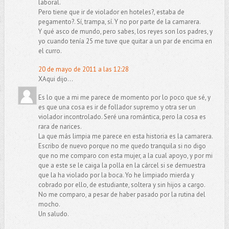
laboral.
Pero tiene que ir de violador en hoteles?, estaba de
pegamento?. Sí, trampa, sí. Y no por parte de la camarera.
Y qué asco de mundo, pero sabes, los reyes son los padres, y
yo cuando tenía 25 me tuve que quitar a un par de encima en
el curro.
20 de mayo de 2011 a las 12:28
XAqui dijo...
Es lo que a mi me parece de momento por lo poco que sé, y
es que una cosa es ir de follador supremo y otra ser un
violador incontrolado. Seré una romántica, pero la cosa es
rara de narices.
La que más limpia me parece en esta historia es la camarera.
Escribo de nuevo porque no me quedo tranquila si no digo
que no me comparo con esta mujer, a la cual apoyo, y por mi
que a este se le caiga la polla en la cárcel si se demuestra
que la ha violado por la boca. Yo he limpiado mierda y
cobrado por ello, de estudiante, soltera y sin hijos a cargo.
No me comparo, a pesar de haber pasado por la rutina del
mocho.
Un saludo.