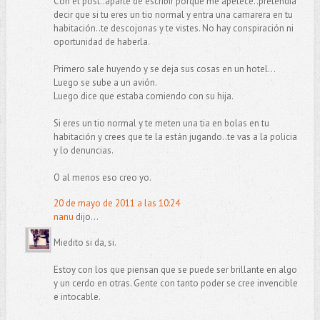
Con el post..aparte de escribir porque me apetece..pretendía
decir que si tu eres un tio normal y entra una camarera en tu
habitación..te descojonas y te vistes. No hay conspiración ni
oportunidad de haberla.
Primero sale huyendo y se deja sus cosas en un hotel...
Luego se sube a un avión.
Luego dice que estaba comiendo con su hija.
Si eres un tio normal y te meten una tia en bolas en tu
habitación y crees que te la están jugando..te vas a la policia
y lo denuncias.
O al menos eso creo yo.
20 de mayo de 2011 a las 10:24
nanu
dijo...
Miedito si da, si.
Estoy con los que piensan que se puede ser brillante en algo
y un cerdo en otras. Gente con tanto poder se cree invencible
e intocable.