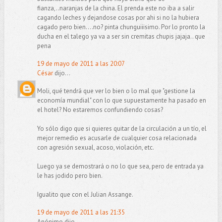
fianza,..naranjas de la china. El prenda este no iba a salir
cagando leches y dejandose cosas por ahi si no la hubiera
cagado pero bien....no? pinta chunguiiisimo. Por lo pronto la
ducha en el talego ya va a ser sin cremitas chupis jajaja.. que
pena
19 de mayo de 2011 a las 20:07
César
dijo...
Moli, qué tendrá que ver lo bien o lo mal que "gestione la
economía mundial" con lo que supuestamente ha pasado en
el hotel? No estaremos confundiendo cosas?
Yo sólo digo que si quieres quitar de la circulación a un tío, el
mejor remedio es acusarle de cualquier cosa relacionada
con agresión sexual, acoso, violación, etc.
Luego ya se demostrará o no lo que sea, pero de entrada ya
le has jodido pero bien.
Igualito que con el Julian Assange.
19 de mayo de 2011 a las 21:35
Anónimo dijo...