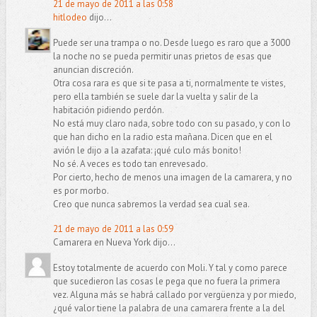
21 de mayo de 2011 a las 0:58
hitlodeo
dijo...
Puede ser una trampa o no. Desde luego es raro que a 3000
la noche no se pueda permitir unas prietos de esas que
anuncian discreción.
Otra cosa rara es que si te pasa a ti, normalmente te vistes,
pero ella también se suele dar la vuelta y salir de la
habitación pidiendo perdón.
No está muy claro nada, sobre todo con su pasado, y con lo
que han dicho en la radio esta mañana. Dicen que en el
avión le dijo a la azafata: ¡qué culo más bonito!
No sé. A veces es todo tan enrevesado.
Por cierto, hecho de menos una imagen de la camarera, y no
es por morbo.
Creo que nunca sabremos la verdad sea cual sea.
21 de mayo de 2011 a las 0:59
Camarera en Nueva York dijo...
Estoy totalmente de acuerdo con Moli. Y tal y como parece
que sucedieron las cosas le pega que no fuera la primera
vez. Alguna más se habrá callado por vergüenza y por miedo,
¿qué valor tiene la palabra de una camarera frente a la del