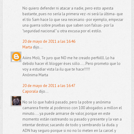
No quiero defender ni atacar a nadie, pero esto apesta
bastante, pues no sería la primera vez -ni será la última- que
el tío Sam hace lo que sea necesario -por ejemplo, empezar
una guerra sobre pruebas que saben son falsas- por la
"seguridad nacional" u otra excusa por el estilo.
20 de mayo de 2011 a las 16:46
Marta
dijo...
Aiiins Moli, Te juro que NO me he creado perfiiilll. Lo ha
debido hacer él blogger éses sólo.....Pero prometo que lo
voy a estudiar vista la ilu que te hace!!!!!
Anónima Marta
20 de mayo de 2011 a las 16:47
Caporala
dijo...
No se lo que habrá pasado, pero la pobre y anónima
camarera frente al poderoso con 100 abogados a millon el
minuto.... ya puede armarse de valor, porque en este
momento están rastreando su pasado y presente y la van a
intentar destruir, sacando de todo y sembrando la duda. y
ADN hay seguro porque si no no lo meten en la carcel y