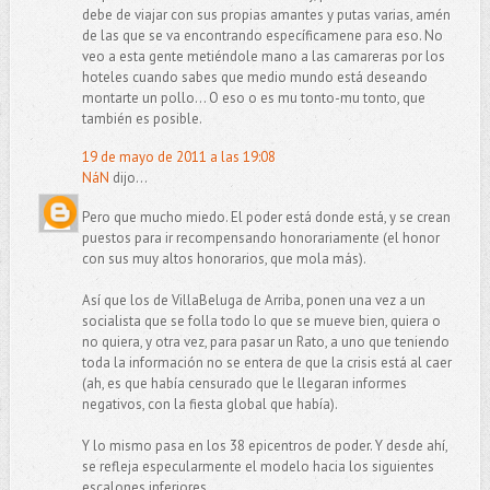
debe de viajar con sus propias amantes y putas varias, amén
de las que se va encontrando específicamene para eso. No
veo a esta gente metiéndole mano a las camareras por los
hoteles cuando sabes que medio mundo está deseando
montarte un pollo... O eso o es mu tonto-mu tonto, que
también es posible.
19 de mayo de 2011 a las 19:08
NáN
dijo...
Pero que mucho miedo. El poder está donde está, y se crean
puestos para ir recompensando honorariamente (el honor
con sus muy altos honorarios, que mola más).
Así que los de VillaBeluga de Arriba, ponen una vez a un
socialista que se folla todo lo que se mueve bien, quiera o
no quiera, y otra vez, para pasar un Rato, a uno que teniendo
toda la información no se entera de que la crisis está al caer
(ah, es que había censurado que le llegaran informes
negativos, con la fiesta global que había).
Y lo mismo pasa en los 38 epicentros de poder. Y desde ahí,
se refleja especularmente el modelo hacia los siguientes
escalones inferiores.