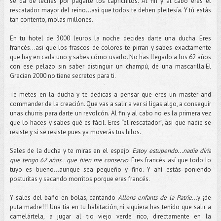
se da de leches por pagarte los caprichitos. Al fin y al cabo eres el
rescatador mayor del reino…así que todos te deben pleitesía. Y tú estás
tan contento, molas millones.
En tu hotel de 3000 leuros la noche decides darte una ducha. Eres
francés...asi que los frascos de colores te pirran y sabes exactamente
que hay en cada uno y sabes cómo usarlo. No has llegado a los 62 años
con ese pelazo sin saber distinguir un champú, de una mascarilla.El
Grecian 2000 no tiene secretos para ti.
Te metes en la ducha y te dedicas a pensar que eres un master and
commander de la creación. Que vas a salir a ver si ligas algo, a conseguir
unas churris para darte un revolcón. Al fin y al cabo no es la primera vez
que lo haces y sabes qué es fácil. Eres “el rescatador”, asi que nadie se
resiste y si se resiste pues ya moverás tus hilos.
Sales de la ducha y te miras en el espejo:
Estoy estupendo...nadie diría
que tengo 62 años...que bien me conservo
. Eres francés así que todo lo
tuyo es bueno...aunque sea pequeño y fino. Y ahí estás poniendo
posturitas y sacando morritos porque eres francés.
Y sales del baño en bolas, cantando
Allons enfants de la Patrie
…y ¡de
puta madre!!! Una tía en tu habitación, ni siquiera has tenido que salir a
camelártela, a jugar al tio viejo verde rico, directamente en la