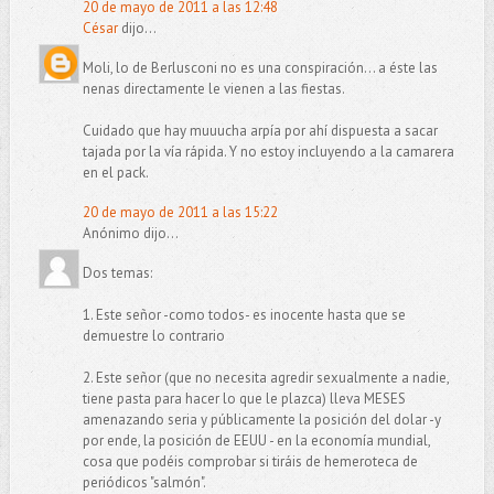
20 de mayo de 2011 a las 12:48
César
dijo...
Moli, lo de Berlusconi no es una conspiración... a éste las
nenas directamente le vienen a las fiestas.
Cuidado que hay muuucha arpía por ahí dispuesta a sacar
tajada por la vía rápida. Y no estoy incluyendo a la camarera
en el pack.
20 de mayo de 2011 a las 15:22
Anónimo dijo...
Dos temas:
1. Este señor -como todos- es inocente hasta que se
demuestre lo contrario
2. Este señor (que no necesita agredir sexualmente a nadie,
tiene pasta para hacer lo que le plazca) lleva MESES
amenazando seria y públicamente la posición del dolar -y
por ende, la posición de EEUU - en la economía mundial,
cosa que podéis comprobar si tiráis de hemeroteca de
periódicos "salmón".