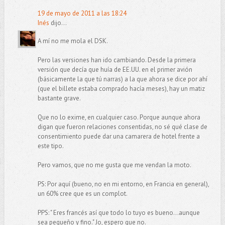
19 de mayo de 2011 a las 18:24
Inés
dijo...
A mí no me mola el DSK.
Pero las versiones han ido cambiando. Desde la primera
versión que decía que huía de EE.UU. en el primer avión
(básicamente la que tú narras) a la que ahora se dice por ahí
(que el billete estaba comprado hacía meses), hay un matiz
bastante grave.
Que no lo exime, en cualquier caso. Porque aunque ahora
digan que fueron relaciones consentidas, no sé qué clase de
consentimiento puede dar una camarera de hotel frente a
este tipo.
Pero vamos, que no me gusta que me vendan la moto.
PS: Por aquí (bueno, no en mi entorno, en Francia en general),
un 60% cree que es un complot.
PPS: " Eres francés así que todo lo tuyo es bueno...aunque
sea pequeño y fino." Jo, espero que no.