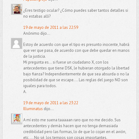
¿Eres testigo ocular? ¿Cómo puedes saber tantos detalles si
no estabas allí?
19 de mayo de 2011 a las 22:59
Anónimo dijo...
Estoy de acuerdo con que el tipo es presunto inocente, habrá
que ver que pasa, de acuerdo con que debe quedar en manos
de la justicia.
Mi pregunta es... si fuese un ciudadano X, con los
antecedentes que tiene DSK, le hubieran otorgado la libertad
bajo fianza? Independientemente de que sea absurda o no la
posibilidad de que se escape.... Las reglas del juego NO son
iguales para todos.
A.
19 de mayo de 2011 a las 23:22
Illuminatus
dijo...
A mí esto me suena taaaaan raro que no me decido. Sus
antecedentes y demás hacen que no tenga demasiada
credibilidad pero las formas, lo de que lo cojan en el avión,
etc. ... No sé, los tempos son cosas importantes.