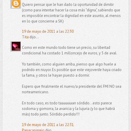
Quiero pensar que le han dado la oportunidad de dimitir
(como para intentar hacer la cosa más "digna", sabiendo que
es imposible encontrar la dignidad en este asunto, al menos
en lo que concierne a SK)
19 de mayo de 2011 a las 22:30
Tita
dijo...
Como en este mundo todo tiene un precio, su libertad
condicional ha costado 1 milloncejo de euros, y 5 de aval.
Yo también, como alguien arriba, pienso que algo huele a
podrido en niuyor. Es posible que este viejoverde haya criado
la fama, y otros le hayan puesto a dormir.
Espero que finalmente el nuevo/a presidente del FMI NO sea
norteamericano.
En todo caso, es todo taaaaaaan sórdido...esto parece
sodoma y gomorra, la avaricia y la lujuria (y lo que habrá
más) todo junto. Sórdido perdido!!!
19 de mayo de 2011 a las 22:31
Papacangrejo
dijo...