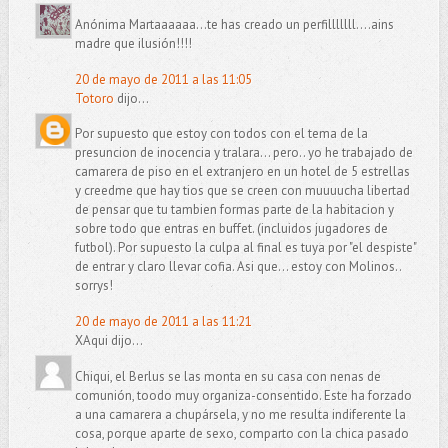
Anónima Martaaaaaa...te has creado un perfilllllll....ains
madre que ilusión!!!!
20 de mayo de 2011 a las 11:05
Totoro
dijo...
Por supuesto que estoy con todos con el tema de la
presuncion de inocencia y tralara... pero.. yo he trabajado de
camarera de piso en el extranjero en un hotel de 5 estrellas
y creedme que hay tios que se creen con muuuucha libertad
de pensar que tu tambien formas parte de la habitacion y
sobre todo que entras en buffet. (incluidos jugadores de
futbol). Por supuesto la culpa al final es tuya por "el despiste"
de entrar y claro llevar cofia. Asi que... estoy con Molinos..
sorrys!
20 de mayo de 2011 a las 11:21
XAqui dijo...
Chiqui, el Berlus se las monta en su casa con nenas de
comunión, toodo muy organiza-consentido. Este ha forzado
a una camarera a chupársela, y no me resulta indiferente la
cosa, porque aparte de sexo, comparto con la chica pasado