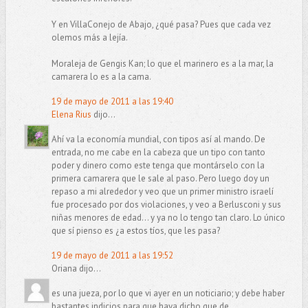
Y en VillaConejo de Abajo, ¿qué pasa? Pues que cada vez
olemos más a lejía.
Moraleja de Gengis Kan; lo que el marinero es a la mar, la
camarera lo es a la cama.
19 de mayo de 2011 a las 19:40
Elena Rius
dijo...
Ahí va la economía mundial, con tipos así al mando. De
entrada, no me cabe en la cabeza que un tipo con tanto
poder y dinero como este tenga que montárselo con la
primera camarera que le sale al paso. Pero luego doy un
repaso a mi alrededor y veo que un primer ministro israelí
fue procesado por dos violaciones, y veo a Berlusconi y sus
niñas menores de edad... y ya no lo tengo tan claro. Lo único
que sí pienso es ¿a estos tíos, que les pasa?
19 de mayo de 2011 a las 19:52
Oriana dijo...
es una jueza, por lo que vi ayer en un noticiario; y debe haber
bastantes indicios para que haya dicho que de