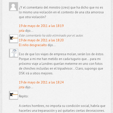
¿Y el comentario del ministro (creo) que ha dicho que no es
lo mismo una violación en el contexto de una cita amorosa
que otra violación?
19 de mayo de 2011 a las 18:19
jota
dijo...
Este comentario ha sido eliminado por el autor.
19 de mayo de 2011 a las 18:20
El niño desgraciaíto
dijo...
Eso de que los viajes de empresa molan, serán los de éstos.
Porque a mi me han metido en cada tugurio que... para mi
próximo viaje a Londres querían meterme en uno con fotos
de chinches incluidas en el tripadvisor... Claro, supongo que
DSK irá a sitios mejores.
19 de mayo de 2011 a las 18:24
jota
dijo...
Repito:
A ciertos hombres, no importa su condición social, habría que
hacerles una trepanación y así quitarles ciertas desviaciones.