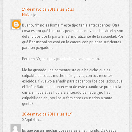
19 de mayo de 2011 a las 23:23
NáN
dijo...
Bueno, NY no es Roma. Y este tipo tenía antecedentes. Otra
cosa es por qué los curas pederastas no van a la cárcel y son
defendidos por la parte "más" moralizante de la sociedad. Por
qué Berlusconi no está en la cárces, con pruebas suficientes
para ser juzgado...
Pero en NY, una juez puede desencadenar esto.
Me ha gustado una comentarista que ha dicho que es
culpable de cosas mucho más graves, con los recortes
exigidos. Y vuelvo a añadir, para pegar por los dos lados, que
el Señor Rato era el antecesor de este cuando se produjo la
crisis, sin que él se hubiera enterado de nada: ¿no hay
culpabilidad ahí, por los sufrimientos causados a tanta
gente?
20 de mayo de 2011 a las 1:19
XAquí dijo...
Es que pasan muchas cosas raras en el mundo. DSK sabe