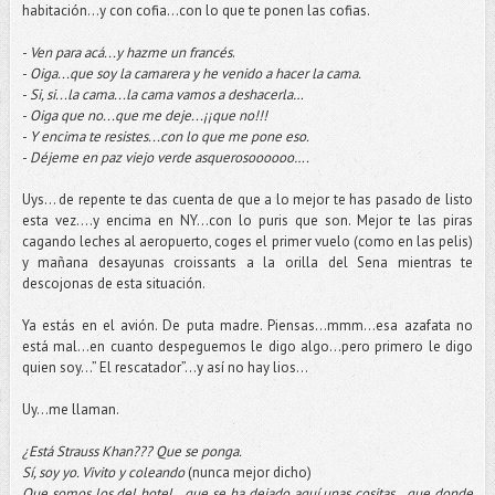
habitación…y con cofia...con lo que te ponen las cofias.
-
Ven para acá...y hazme un francés
.
-
Oiga...que soy la camarera y he venido a hacer la cama.
-
Si, si...la cama...la cama vamos a deshacerla…
-
Oiga que no...que me deje...¡¡que no!!!
-
Y encima te resistes...con lo que me pone eso.
-
Déjeme en paz viejo verde asquerosoooooo….
Uys… de repente te das cuenta de que a lo mejor te has pasado de listo
esta vez….y encima en NY...con lo puris que son. Mejor te las piras
cagando leches al aeropuerto, coges el primer vuelo (como en las pelis)
y mañana desayunas croissants a la orilla del Sena mientras te
descojonas de esta situación.
Ya estás en el avión. De puta madre. Piensas...mmm...esa azafata no
está mal…en cuanto despeguemos le digo algo…pero primero le digo
quien soy…” El rescatador”...y así no hay lios…
Uy...me llaman.
¿Está Strauss Khan??? Que se ponga.
Sí, soy yo. Vivito y coleando
(nunca mejor dicho)
Que somos los del hotel...que se ha dejado aquí unas cositas...que donde