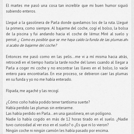
El martes me pasó una cosa tan increíble que mi buen humor siguió
subiendo enteros.
Llegué a la gasolinera de Parla donde quedamos los de la ruta. Llegué
la primera, como siempre. Al bajarme del coche, cogí el bolso, la bolsa
de la piscina y fui andando hacia el coche de lémur. Miré al suelo y
pensé:
¿ Como es posible que se me haya caído la funda de las plumas ahí
si acabo de bajarme del coche?
Entonces me pasó como en las
pelis
...me vi a mí misma hacia atrás,
retrocedí en el tiempo hasta la tarde noche del lunes cuando al llegar a
Parla a coger mi coche y no encontrar las llaves en el bolso, lo vacíe
entero para encontrarlas. En ese proceso, se debieron caer las plumas
en su funda y yo no me había enterado.
Flipada
, me agaché y las recogí.
¿Cómo coño había podido tener tantísima suerte?
Había perdido las plumas sin enterarme.
Las había perdido en Parla...en una gasolinera, en un polígono.
Nadie lo había cogido en más de 12 horas tirado en el suelo. ¿Nadie
tuvo curiosidad al ver eso en el suelo? o ¿Es que ni lo vieron?
Ningún coche ni ningún camión les había pasado por encima.