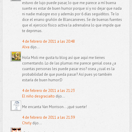
estuvo de lujo puede pasar, lo que me parece a mí buena
suerte es estar de buen humor porque sí y no dejar que nada
ni nadie malogre eso y además por 6 días seguiditos. Te lo
dice el enano gruñón de Blancanieves. Se de buenas fuentes
que el ejercicio físico activa la adrenalina lo que impide que
te deprimas.
4 de febrero de 2011 a las 20:48
Alva
dijo...
Hola Moli me gusta tu blog así que aquí me tienes
comentando. Lo de las plumas me parece genial osea ¿a
cuantas personas les puede pasar eso? osea ¿cual es la
probabilidad de que pueda pasar? Así pues yo también
estaría de buen humor:D
4 de febrero de 2011 a las 21:23
El niño desgraciaíto
dijo...
Me encanta Van Morrison... ¡qué suerte!
4 de febrero de 2011 a las 21:39
Chirly
dijo...