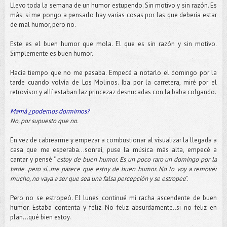
Llevo toda la semana de un humor estupendo. Sin motivo y sin razón. Es
más, si me pongo a pensarlo hay varias cosas por las que debería estar
de mal humor, pero no.
Este es el buen humor que mola. El que es sin razón y sin motivo.
Simplemente es buen humor.
Hacía tiempo que no me pasaba. Empecé a notarlo el domingo por la
tarde cuando volvía de Los Molinos. Iba por la carretera, miré por el
retrovisor y allí estaban
laz
princezaz
desnucadas con la baba colgando.
Mamá ¿podemos dormirnos?
No, por supuesto que no.
En vez de
cabrearme
y empezar a
combustionar
al visualizar la llegada a
casa que me esperaba...sonreí, puse la música más alta, empecé a
cantar y pensé "
estoy de buen humor. Es un poco raro un domingo por la
tarde..pero sí..me parece que estoy de buen humor. No lo voy a remover
mucho, no vaya a ser que sea una falsa percepción y se estropee
".
Pero no se estropeó. El lunes continué mi racha ascendente de buen
humor. Estaba contenta y feliz. No feliz
absurdamente
..si no feliz en
plan...qué bien estoy.