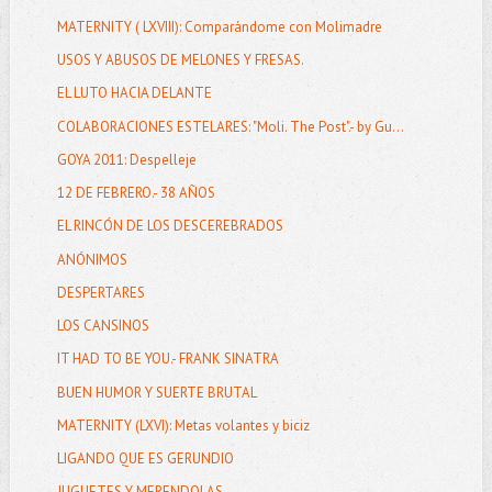
MATERNITY ( LXVIII): Comparándome con Molimadre
USOS Y ABUSOS DE MELONES Y FRESAS.
EL LUTO HACIA DELANTE
COLABORACIONES ESTELARES: "Moli. The Post".- by Gu...
GOYA 2011: Despelleje
12 DE FEBRERO.- 38 AÑOS
EL RINCÓN DE LOS DESCEREBRADOS
ANÓNIMOS
DESPERTARES
LOS CANSINOS
IT HAD TO BE YOU.- FRANK SINATRA
BUEN HUMOR Y SUERTE BRUTAL
MATERNITY (LXVI): Metas volantes y biciz
LIGANDO QUE ES GERUNDIO
JUGUETES Y MERENDOLAS