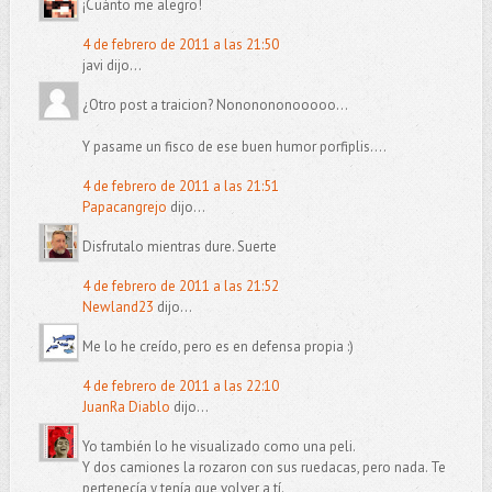
¡Cuánto me alegro!
4 de febrero de 2011 a las 21:50
javi dijo...
¿Otro post a traicion? Nononononooooo...
Y pasame un fisco de ese buen humor porfiplis....
4 de febrero de 2011 a las 21:51
Papacangrejo
dijo...
Disfrutalo mientras dure. Suerte
4 de febrero de 2011 a las 21:52
Newland23
dijo...
Me lo he creído, pero es en defensa propia :)
4 de febrero de 2011 a las 22:10
JuanRa Diablo
dijo...
Yo también lo he visualizado como una peli.
Y dos camiones la rozaron con sus ruedacas, pero nada. Te
pertenecía y tenía que volver a tí.