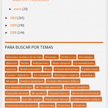
enero
(20)
►
2010
(265)
►
2009
(290)
►
2008
(144)
►
PARA BUSCAR POR TEMAS
Momentos estelares de mi vida
Pensando..
El libro y yo
Frivolidades
Maternity
Perfiles
Indignaciones
Modo aleatorio
recomendaciones
podcasts
Molidocumentales
Bruce
Criticas destructivas
Unadocenade
Cuentos "didactivos"
La comunidad
Washington roadtrip
despellejes
Mi padre
hombres fantásticos
Grandes Momentos Etílicos
Los mundos de Cedric
Mi "no vida amorosa"
Queridos científicos
Campaña electoral
Me gustaría
PisandoCharcos
Recent Keyword activity
moliensayo
Los días iguales
Praderismo laboral
Colaboraciones estelares
Conversaciones piscineras
Rústicoman
Propósitos
Cuaderno