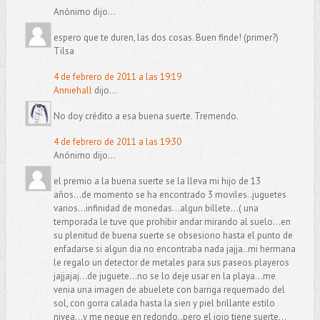
Anónimo dijo...
espero que te duren, las dos cosas. Buen finde! (primer?)
Tilsa
4 de febrero de 2011 a las 19:19
Anniehall
dijo...
No doy crédito a esa buena suerte. Tremendo.
4 de febrero de 2011 a las 19:30
Anónimo dijo...
el premio a la buena suerte se la lleva mi hijo de 13
años...de momento se ha encontrado 3 moviles..juguetes
varios...infinidad de monedas...algun billete...( una
temporada le tuve que prohibir andar mirando al suelo...en
su plenitud de buena suerte se obsesiono hasta el punto de
enfadarse si algun dia no encontraba nada jajja..mi hermana
le regalo un detector de metales para sus paseos playeros
jajjajaj...de juguete...no se lo deje usar en la playa...me
venia una imagen de abuelete con barriga requemado del
sol, con gorra calada hasta la sien y piel brillante estilo
nivea...y me negue en redondo..pero el joio tiene suerte...