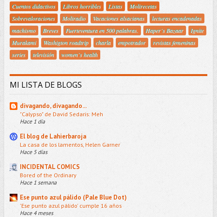
Cuentos didactivos
Libros horribles
Listas
Molirecetas
Sobrevaloraciones
Moliradio
Vacaciones alsacianas
lecturas encadenadas
machismo
Breves
Fuerteventura en 500 palabras.
Haper´s Bazaar
Ignite
Murakami
Washigton roadtrip
charla
empotrador
revistas femeninas
series
televisión
women´s health
MI LISTA DE BLOGS
divagando, divagando...
"Calypso" de David Sedaris: Meh
Hace 1 día
El blog de Lahierbaroja
La casa de los lamentos, Helen Garner
Hace 5 días
INCIDENTAL COMICS
Bored of the Ordinary
Hace 1 semana
Ese punto azul pálido (Pale Blue Dot)
'Ese punto azul pálido' cumple 16 años
Hace 4 meses