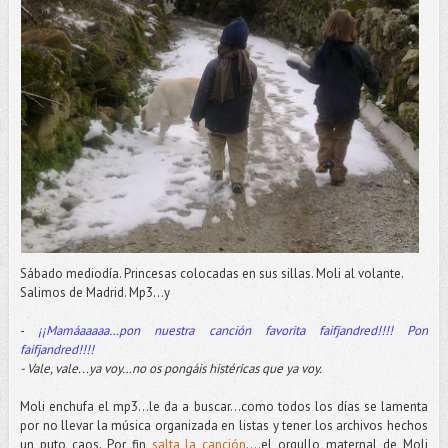
Sábado mediodía. Princesas colocadas en sus sillas. Moli al volante.
Salimos de Madrid. Mp3…y
-
¡¡Mamáaaaaa…pon nuestra canción favorita faifjandred!!!! Pon
faifjandred!!!!
- Vale, vale...ya voy…no os pongáis histéricas que ya voy.
Moli enchufa el mp3...le da a buscar...como todos los días se lamenta
por no llevar la música organizada en listas y tener los archivos hechos
un puto caos. Por fin
salta la canción
….el orgullo maternal de Moli