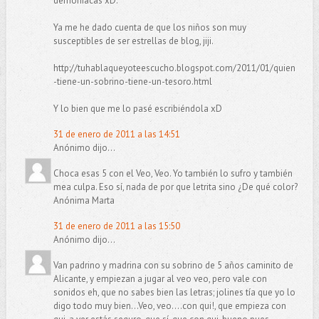
demoníacas xD.
Ya me he dado cuenta de que los niños son muy
susceptibles de ser estrellas de blog, jiji.
http://tuhablaqueyoteescucho.blogspot.com/2011/01/quien
-tiene-un-sobrino-tiene-un-tesoro.html
Y lo bien que me lo pasé escribiéndola xD
31 de enero de 2011 a las 14:51
Anónimo dijo...
Choca esas 5 con el Veo, Veo. Yo también lo sufro y también
mea culpa. Eso sí, nada de por que letrita sino ¿De qué color?
Anónima Marta
31 de enero de 2011 a las 15:50
Anónimo dijo...
Van padrino y madrina con su sobrino de 5 años caminito de
Alicante, y empiezan a jugar al veo veo, pero vale con
sonidos eh, que no sabes bien las letras; jolines tía que yo lo
digo todo muy bien...Veo, veo....con qui!, que empieza con