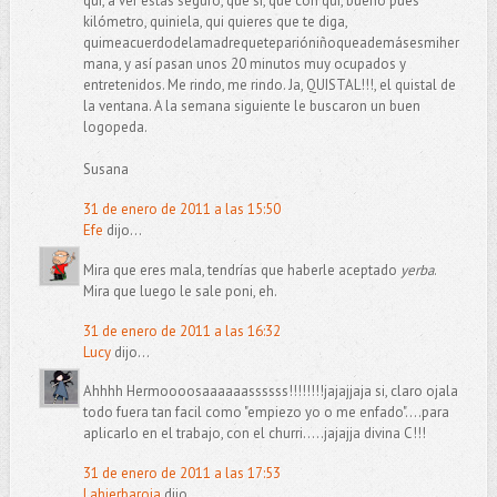
qui, a ver estás seguro, que sí, que con qui, bueno pues
kilómetro, quiniela, qui quieres que te diga,
quimeacuerdodelamadrequeteparióniñoqueademásesmiher
mana, y así pasan unos 20 minutos muy ocupados y
entretenidos. Me rindo, me rindo. Ja, QUISTAL!!!, el quistal de
la ventana. A la semana siguiente le buscaron un buen
logopeda.
Susana
31 de enero de 2011 a las 15:50
Efe
dijo...
Mira que eres mala, tendrías que haberle aceptado
yerba
.
Mira que luego le sale poni, eh.
31 de enero de 2011 a las 16:32
Lucy
dijo...
Ahhhh Hermoooosaaaaaassssss!!!!!!!!jajajjaja si, claro ojala
todo fuera tan facil como "empiezo yo o me enfado"....para
aplicarlo en el trabajo, con el churri.....jajajja divina C!!!
31 de enero de 2011 a las 17:53
Lahierbaroja
dijo...