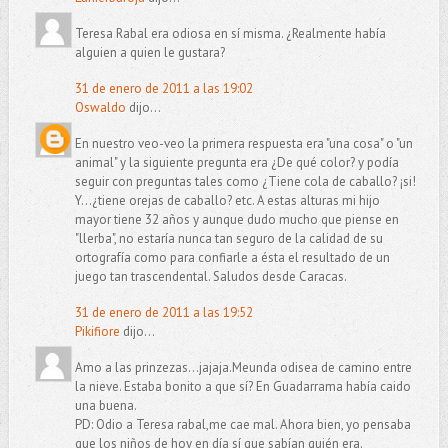
Teresa Rabal era odiosa en sí misma. ¿Realmente había
alguien a quien le gustara?
31 de enero de 2011 a las 19:02
Oswaldo
dijo...
En nuestro veo-veo la primera respuesta era "una cosa" o "un
animal" y la siguiente pregunta era ¿De qué color? y podía
seguir con preguntas tales como ¿Tiene cola de caballo? ¡si!
Y...¿tiene orejas de caballo? etc. A estas alturas mi hijo
mayor tiene 32 años y aunque dudo mucho que piense en
"llerba", no estaría nunca tan seguro de la calidad de su
ortografía como para confiarle a ésta el resultado de un
juego tan trascendental. Saludos desde Caracas.
31 de enero de 2011 a las 19:52
Pikifiore
dijo...
Amo a las prinzezas...jajaja.Meunda odisea de camino entre
la nieve. Estaba bonito a que sí? En Guadarrama había caido
una buena.
PD: Odio a Teresa rabal,me cae mal. Ahora bien, yo pensaba
que los niños de hoy en día sí que sabían quién era.