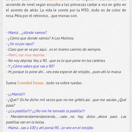
asciende de nivel según escucha a laz princezaz cantar a voz en grito en
el asiento de atrás. La vida le sonríe por la M30…todo es de color de
rosa. Mira por el retroviso...que monas son.
- Mamá... ¿dónde vamos?
- ¿Cómo que donde vamos? A Los Molinos.
-
¿Se va por aquí?
- Claro que se va por aquí...es el mismo camino de siempre.
-
Mami, vaz muy deprisa.
- No voy deprisa. Voy a 90...que es lo que pone en los carteles.
-
Y ¿Cómo sabes que vas a 90?
- M, porque lo pone ahí...ves esta especie de relojito...pues ahí lo marca
.
Suena
Crowded house
…todo va sobre ruedas.
-
¡¡¡Mamá!!!
- ¿Qué? Os he dicho mil veces que no me gritéis así...que me asusto. ¿Qué
pasa?
-
¡¡La pastilla!!!! ¡¡¡No me he tomado la pastilla!!!
- Mierdamierdamierdamierda…..vale...no hay dolor...ahora paro. Las
pastillas van en la bolsa.
-
Mamá…vas a 100 y ahí ponía 90…lo veo en el relojito.