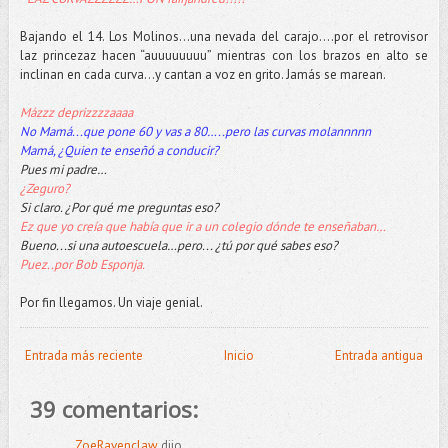
Bajando el 14. Los Molinos…una nevada del carajo….por el retrovisor
laz princezaz hacen “auuuuuuuu” mientras con los brazos en alto se
inclinan en cada curva…y cantan a voz en grito. Jamás se marean.
Mázzz deprizzzzaaaa
No Mamá...que pone 60 y vas a 80…..pero las curvas molannnnn
Mamá, ¿Quien te enseñó a conducir?
Pues mi padre…
¿Zeguro?
Si claro. ¿Por qué me preguntas eso?
Ez que yo creía que había que ir a un colegio dónde te enseñaban…
Bueno...si una autoescuela…pero... ¿tú por qué sabes eso?
Puez..por Bob Esponja.
Por fin llegamos. Un viaje genial.
Entrada más reciente
Inicio
Entrada antigua
39 comentarios:
ZoeRavenclaw
dijo...