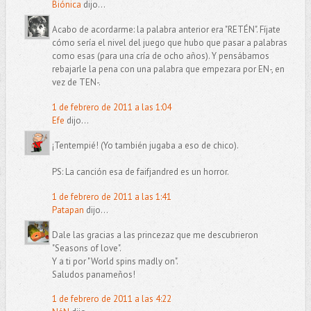
Biónica
dijo...
Acabo de acordarme: la palabra anterior era "RETÉN". Fíjate
cómo sería el nivel del juego que hubo que pasar a palabras
como esas (para una cría de ocho años). Y pensábamos
rebajarle la pena con una palabra que empezara por EN-, en
vez de TEN-.
1 de febrero de 2011 a las 1:04
Efe
dijo...
¡Tentempié! (Yo también jugaba a eso de chico).
PS: La canción esa de faifjandred es un horror.
1 de febrero de 2011 a las 1:41
Patapan
dijo...
Dale las gracias a las princezaz que me descubrieron
"Seasons of love".
Y a ti por "World spins madly on".
Saludos panameños!
1 de febrero de 2011 a las 4:22