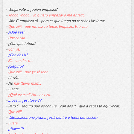
-
Venga vale... ¿quien empieza?
-
Yoooo yoooo…yo quiero empezar o me enfado.
- Vale C. empieza tú...pero es que luego no te sabes las letras.
-
Que ziiii...que me laz ze todas. Empiezo. Veo veo
-
¿Qué ves?
-
Una cozita….
- ¿Con qué letrita?
-
Con ye.
-
¿Con dos ll?
-
Zi...con dos ll…
-
¿Seguro?
-
Que ziiii...que ya sé leer.
- Lluvia.
- No
hay lluvia, mami.
- Llanta.
-
¿Qué ez ezo? No...ez ezo.
-
Llover… ¿es llover??
- Pero C…seguro que es con lle...con dos ll…que a veces te equivocas.
-
Que ziiii
-
Vale…danos una pista... ¿está dentro o fuera del coche?
-
Fuera.
-
¡¡llaves!!!