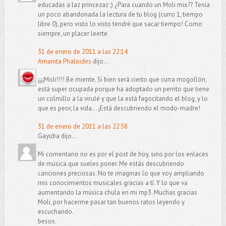
educadas a laz princezaz ;) ¿Para cuando un Moli mix?? Tenía
un poco abandonada la lectura de tu blog (curro 1, tiempo
libre 0), pero visto lo visto tendré que sacar tiempo! Como
siempre, un placer leerte.
31 de enero de 2011 a las 22:14
Amanita Phaloides
dijo...
¡¡¡¡Moli!!!! Be miente. Si bien será cierto que curra mogollón,
está super ocupada porque ha adoptado un perrito que tiene
un colmillo a la virulé y que la está fagocitando el blog, y lo
que es peor, la vida... ¡Está descubriendo el modo-madre!
31 de enero de 2011 a las 22:58
Gayuba dijo...
Mi comentario no es por el post de hoy, sino por los enlaces
de música que sueles poner. Me estás descubriendo
canciones preciosas. No te imaginas lo que voy ampliando
mis conocimientos musicales gracias a tí. Y lo que va
aumentando la música chula en mi mp3. Muchas gracias
Moli, por hacerme pasar tan buenos ratos leyendo y
escuchando.
besos.