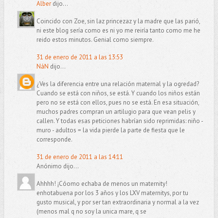
Alber
dijo...
Coincido con Zoe, sin laz princezaz y la madre que las parió,
ni este blog sería como es ni yo me reiría tanto como me he
reido estos minutos. Genial como siempre.
31 de enero de 2011 a las 13:53
NáN
dijo...
¿Ves la diferencia entre una relación maternal y la ogredad?
Cuando se está con niños, se está. Y cuando los niños están
pero no se está con ellos, pues no se está. En esa situación,
muchos padres compran un artilugio para que vean pelis y
callen. Y todas esas peticiones habrían sido reprimidas: niño -
muro - adultos = la vida pierde la parte de fiesta que le
corresponde.
31 de enero de 2011 a las 14:11
Anónimo dijo...
Ahhhh! ¡Cóomo echaba de menos un maternity!
enhotabuena por los 3 años y los LXV maternitys, por tu
gusto musical, y por ser tan extraordinaria y normal a la vez
(menos mal q no soy la unica mare, q se