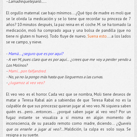
- Lamadrequeteparió…..
El orgullo maternal cae bajo mínimos... ¿Qué tipo de madre es moli que
se le olvida la medicación y se lo tiene que recordar su princeza de 7
años? 10 minutos después, la paz reina en el coche. M. se ha tomado la
medicación, moli ha comprado agua y una bolsa de pandilla (que no
tiene ni gluten ni huevo). Todo fluye de nuevo.
Suena esto
….a los lados
se ve campo, y nieve.
-
Mamá… ¿seguro que es por aquí?
- A ver M, pues claro que es por aquí… ¿crees que me voy a perder yendo a
Los Molinos?
-
Mami…pon faifjandred.
- No, ya no la pongo más hasta que lleguemos a las curvas.
-
¿Jugamoz al veo veo?
El veo veo es el horror. Cada vez que se nombra, Moli tiene deseos de
matar a Teresa Rabal aún a sabiendas de que Teresa Rabal no es la
culpable de que sus princezaz quieran jugar al veo veo. Ni siquiera saben
quién es…pero...entonces... ¿porqué saben jugar al veo veo? Por un
fugaz instante se visualiza a sí misma en algún momento de
inconsciencia, de su pasado remoto como madre, diciendo… ¿
Queréis
que os enseñe a jugar al veo?...
Maldición, la culpa es solo suya. Se
resigna a su suerte.