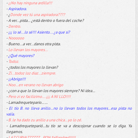
-
¡¡No hay ninguna ardilla!!!
-
Aspiradora.
- ¿
Donde vez tú una aspiradora????
- A ver...pista… ¿está dentro o fuera del coche?
-
Dentro.
-
¡¡¡ lo sé...lo sé!!! Asiento... ¿a que si?
-
Noooooo
- Bueno...a ver...danos otra pista.
-
Lo llevan los mayores…
-
¿Qué mayores?
-
Todoz.
- ¿todos los mayores lo llevan?
-
Zi...todoz loz diaz…ziempre.
-
¡¡Abrigo!!!
-
Noo…en verano no llevan abrigo
- ¿con a que lo llevan los mayores siempre? Ni idea…
-
Pero zi ez facilizimo….¡¡¡ A NI LLO!!!!
- Lamadrequetepario……
-
El tío B. no lleva anillo…no lo llevan todos los mayores…esa pista no
valía.
-
B. le ha dado zu anillo a una chica…yo lo zé.
- Lamadrequeteparió…tu tío se va a descojonar cuando se lo diga. Ya
llegamos.
-
LAZ CURVAZZZZZZ…PON faifjandred!!!!!