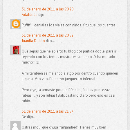
31 de enero de 2011 a las 20:20
Adaldrida
dijo...
Puffff... geniales los viajes con niños. Y tú que los cuentas.
31 de enero de 2011 a las 20:52
JuanRa Diablo
dijo...
Que sepas que he abierto tu blog por partida doble, para ir
leyendo con los temas musicales sonando . Y ha molado
mucho!! :D
A mí también se me encoje algo por dentro cuando quieren
jugar al Veo veo. Eteeerno jueguecito infernal.
Pero oye, la armaste porque Efe dibujó a laz princezaz
rubias... ¡y son rubias! Bah, castaño claro pero eso es casi
rubio.
31 de enero de 2011 a las 21:57
Be dijo...
Ostras moli, que chula "faifjandred". Tienes muy bien