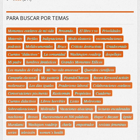
PARA BUSCAR POR TEMAS
Momentos estelares de mi vida
Pensando..
El libro y yo
Frivolidades
Maternity
Perfiles
Indignaciones
Modo aleatorio
recomendaciones
podcasts
Molidocumentales
Bruce
Criticas destructivas
Unadocenade
Cuentos "didactivos"
La comunidad
Washington roadtrip
despellejes
Mi padre
hombres fantásticos
Grandes Momentos Etílicos
Los mundos de Cedric
Mi "no vida amorosa"
Queridos científicos
Campaña electoral
Me gustaría
PisandoCharcos
Recent Keyword activity
moliensayo
Los días iguales
Praderismo laboral
Colaboraciones estelares
Conversaciones piscineras
Rústicoman
Propósitos
Cuaderno
Cuentos didactivos
Libros horribles
Listas
Molirecetas
Sobrevaloraciones
Moliradio
Vacaciones alsacianas
lecturas encadenadas
machismo
Breves
Fuerteventura en 500 palabras.
Haper´s Bazaar
Ignite
Murakami
Washigton roadtrip
charla
empotrador
revistas femeninas
series
televisión
women´s health