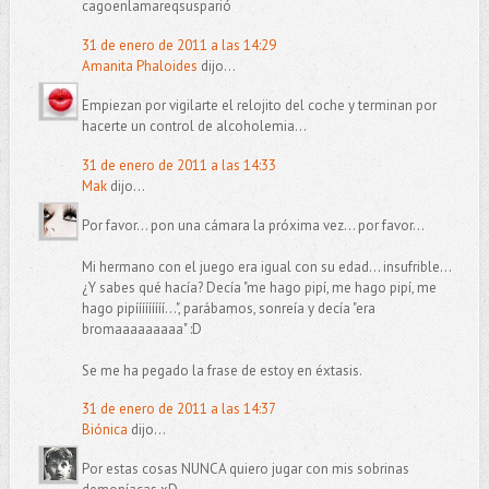
cagoenlamareqsusparió
31 de enero de 2011 a las 14:29
Amanita Phaloides
dijo...
Empiezan por vigilarte el relojito del coche y terminan por
hacerte un control de alcoholemia...
31 de enero de 2011 a las 14:33
Mak
dijo...
Por favor... pon una cámara la próxima vez... por favor...
Mi hermano con el juego era igual con su edad... insufrible...
¿Y sabes qué hacía? Decía "me hago pipí, me hago pipí, me
hago pipííííííííí...", parábamos, sonreía y decía "era
bromaaaaaaaaa" :D
Se me ha pegado la frase de estoy en éxtasis.
31 de enero de 2011 a las 14:37
Biónica
dijo...
Por estas cosas NUNCA quiero jugar con mis sobrinas