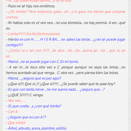
-
M...laz llaves eztán dentro…y no ez ezo.
- Pues no sé hija, nos rendimos.
-
¿Oz rendiz? Pero entonces gano…eh...y si gano me tienes que comprar
cromos.
- Ni hablar, esto es el veo veo…no una tómbola…no hay premio. A ver…qué
es.
-
Llerba!!!!!! Era facilizimooooooo
- Hie
rba es con H…… H I E R BA….no sabes las letras...¡¡¡no se puede jugar
contigo!!!!
-
¿Cómo va a zer con H??...Se dice...lle...lle…suena azi...lle….que lo ze
yo.
-
Mamá…no se puede jugar con C. Es mi turno
.
- A ver m…le toca otra vez a C. porque aunque no sepa las letras...no
hemos acertado asi que venga...C. otra vez...pero piensa bien las letras.
-
Mamá... ¿seguro que es por aquí?
- ¡¡Que si!!! Que si ¡!! ¡¡Que si!!!!!...¿Se puede saber qué te pasa hoy?
-
Es que con tanta nieve…no me suena nada…. ¿seguro que…?
- ¡¡¡QUE SI!!!!! C. venga.
-
Veo veo….
-
Sí, que cosita...y ¿con qué letrita?
-
Con A.
-
¿Seguro que es con A??
-
Que ziiiiiiiii
-
Árbol, arbusto, acera, alambre, ardilla.