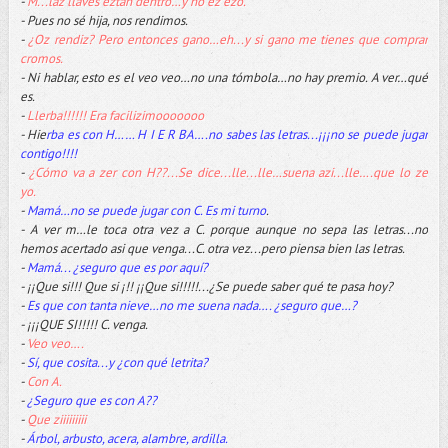
-
M...laz llaves eztán dentro…y no ez ezo.
- Pues no sé hija, nos rendimos.
-
¿Oz rendiz? Pero entonces gano…eh...y si gano me tienes que comprar
cromos.
- Ni hablar, esto es el veo veo…no una tómbola…no hay premio. A ver…qué
es.
-
Llerba!!!!!! Era facilizimooooooo
- Hie
rba es con H…… H I E R BA….no sabes las letras...¡¡¡no se puede jugar
contigo!!!!
-
¿Cómo va a zer con H??...Se dice...lle...lle…suena azi...lle….que lo ze
yo.
-
Mamá…no se puede jugar con C. Es mi turno
.
- A ver m…le toca otra vez a C. porque aunque no sepa las letras...no
hemos acertado asi que venga...C. otra vez...pero piensa bien las letras.
-
Mamá... ¿seguro que es por aquí?
- ¡¡Que si!!! Que si ¡!! ¡¡Que si!!!!!...¿Se puede saber qué te pasa hoy?
-
Es que con tanta nieve…no me suena nada…. ¿seguro que…?
- ¡¡¡QUE SI!!!!! C. venga.
-
Veo veo….
-
Sí, que cosita...y ¿con qué letrita?
-
Con A.
-
¿Seguro que es con A??
-
Que ziiiiiiiii
-
Árbol, arbusto, acera, alambre, ardilla.