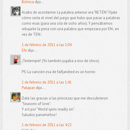
Biónica
dijo...
Acabo de acordarme: la palabra anterior era "RETÉN". Fíjate
cómo sería el nivel del juego que hubo que pasar a palabras
como esas (para una cría de ocho años). Y pensábamos
rebajarle la pena con una palabra que empezara por EN-, en
vez de TEN-.
1 de febrero de 2011 a las 1:04
Efe
dijo...
¡Tentempié! (Yo también jugaba a eso de chico).
PS: La canción esa de faifjandred es un horror.
1 de febrero de 2011 a las 1:41
Patapan
dijo...
Dale las gracias a las princezaz que me descubrieron
"Seasons of love".
Y a ti por "World spins madly on".
Saludos panameños!
1 de febrero de 2011 a las 4:22