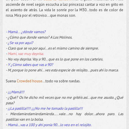
asciende de nivel según escucha a laz princezaz cantar a voz en grito en
el asiento de atrás. La vida le sonríe por la M30…todo es de color de
rosa. Mira por el retroviso...que monas son.
- Mamá... ¿dónde vamos?
- ¿Cómo que donde vamos? A Los Molinos.
-
¿Se va por aquí?
- Claro que se va por aquí...es el mismo camino de siempre.
-
Mami, vaz muy deprisa.
- No voy deprisa. Voy a 90...que es lo que pone en los carteles.
-
Y ¿Cómo sabes que vas a 90?
- M, porque lo pone ahí...ves esta especie de relojito...pues ahí lo marca
.
Suena
Crowded house
…todo va sobre ruedas.
-
¡¡¡Mamá!!!
- ¿Qué? Os he dicho mil veces que no me gritéis así...que me asusto. ¿Qué
pasa?
-
¡¡La pastilla!!!! ¡¡¡No me he tomado la pastilla!!!
- Mierdamierdamierdamierda…..vale...no hay dolor...ahora paro. Las
pastillas van en la bolsa.
-
Mamá…vas a 100 y ahí ponía 90…lo veo en el relojito.