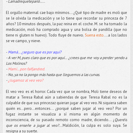
- Lamadrequeteparió…..
El orgullo maternal cae bajo mínimos... ¿Qué tipo de madre es moli que
se le olvida la medicación y se lo tiene que recordar su princeza de 7
años? 10 minutos después, la paz reina en el coche. M. se ha tomado la
medicación, moli ha comprado agua y una bolsa de pandilla (que no
tiene ni gluten ni huevo). Todo fluye de nuevo.
Suena esto
….a los lados
se ve campo, y nieve.
-
Mamá… ¿seguro que es por aquí?
- A ver M, pues claro que es por aquí… ¿crees que me voy a perder yendo a
Los Molinos?
-
Mami…pon faifjandred.
- No, ya no la pongo más hasta que lleguemos a las curvas.
-
¿Jugamoz al veo veo?
El veo veo es el horror. Cada vez que se nombra, Moli tiene deseos de
matar a Teresa Rabal aún a sabiendas de que Teresa Rabal no es la
culpable de que sus princezaz quieran jugar al veo veo. Ni siquiera saben
quién es…pero...entonces... ¿porqué saben jugar al veo veo? Por un
fugaz instante se visualiza a sí misma en algún momento de
inconsciencia, de su pasado remoto como madre, diciendo… ¿
Queréis
que os enseñe a jugar al veo?...
Maldición, la culpa es solo suya. Se
resigna a su suerte.