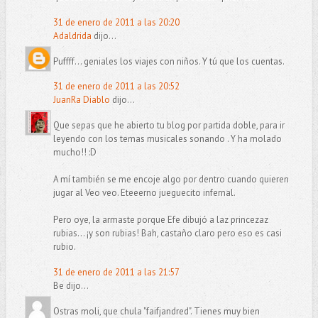
31 de enero de 2011 a las 20:20
Adaldrida
dijo...
Puffff... geniales los viajes con niños. Y tú que los cuentas.
31 de enero de 2011 a las 20:52
JuanRa Diablo
dijo...
Que sepas que he abierto tu blog por partida doble, para ir
leyendo con los temas musicales sonando . Y ha molado
mucho!! :D
A mí también se me encoje algo por dentro cuando quieren
jugar al Veo veo. Eteeerno jueguecito infernal.
Pero oye, la armaste porque Efe dibujó a laz princezaz
rubias... ¡y son rubias! Bah, castaño claro pero eso es casi
rubio.
31 de enero de 2011 a las 21:57
Be dijo...
Ostras moli, que chula "faifjandred". Tienes muy bien