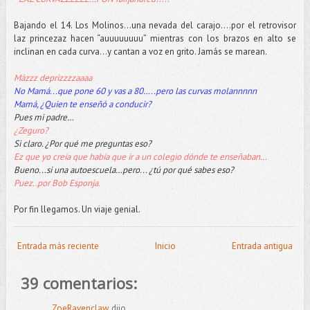
Bajando el 14. Los Molinos…una nevada del carajo….por el retrovisor
laz princezaz hacen “auuuuuuuu” mientras con los brazos en alto se
inclinan en cada curva…y cantan a voz en grito. Jamás se marean.
Mázzz deprizzzzaaaa
No Mamá...que pone 60 y vas a 80…..pero las curvas molannnnn
Mamá, ¿Quien te enseñó a conducir?
Pues mi padre…
¿Zeguro?
Si claro. ¿Por qué me preguntas eso?
Ez que yo creía que había que ir a un colegio dónde te enseñaban…
Bueno...si una autoescuela…pero... ¿tú por qué sabes eso?
Puez..por Bob Esponja.
Por fin llegamos. Un viaje genial.
Entrada más reciente
Inicio
Entrada antigua
39 comentarios:
ZoeRavenclaw
dijo...