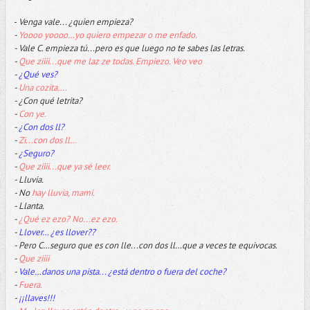
-
Venga vale... ¿quien empieza?
-
Yoooo yoooo…yo quiero empezar o me enfado.
- Vale C. empieza tú...pero es que luego no te sabes las letras.
-
Que ziiii...que me laz ze todas. Empiezo. Veo veo
-
¿Qué ves?
-
Una cozita….
- ¿Con qué letrita?
-
Con ye.
-
¿Con dos ll?
-
Zi...con dos ll…
-
¿Seguro?
-
Que ziiii...que ya sé leer.
- Lluvia.
- No
hay lluvia, mami.
- Llanta.
-
¿Qué ez ezo? No...ez ezo.
-
Llover… ¿es llover??
- Pero C…seguro que es con lle...con dos ll…que a veces te equivocas.
-
Que ziiii
-
Vale…danos una pista... ¿está dentro o fuera del coche?
-
Fuera.
-
¡¡llaves!!!