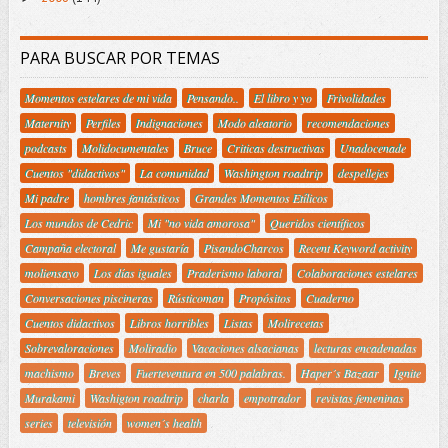
PARA BUSCAR POR TEMAS
Momentos estelares de mi vida
Pensando..
El libro y yo
Frivolidades
Maternity
Perfiles
Indignaciones
Modo aleatorio
recomendaciones
podcasts
Molidocumentales
Bruce
Criticas destructivas
Unadocenade
Cuentos "didactivos"
La comunidad
Washington roadtrip
despellejes
Mi padre
hombres fantásticos
Grandes Momentos Etílicos
Los mundos de Cedric
Mi "no vida amorosa"
Queridos científicos
Campaña electoral
Me gustaría
PisandoCharcos
Recent Keyword activity
moliensayo
Los días iguales
Praderismo laboral
Colaboraciones estelares
Conversaciones piscineras
Rústicoman
Propósitos
Cuaderno
Cuentos didactivos
Libros horribles
Listas
Molirecetas
Sobrevaloraciones
Moliradio
Vacaciones alsacianas
lecturas encadenadas
machismo
Breves
Fuerteventura en 500 palabras.
Haper´s Bazaar
Ignite
Murakami
Washigton roadtrip
charla
empotrador
revistas femeninas
series
televisión
women´s health