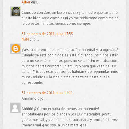
Alber
dijo...
Coincido con Zoe, sin laz princezaz y la madre que las parió,
ni este blog sería como es ni yo me reiría tanto como me he
reido estos minutos. Genial como siempre.
31 de enero de 2011 a las 13:53
NáN
dijo...
¿Ves la diferencia entre una relación maternal y la ogredad?
Cuando se está con niños, se está. Y cuando los niños están
pero no se está con ellos, pues no se está. En esa situación,
muchos padres compran un artilugio para que vean pelis y
callen. Y todas esas peticiones habrían sido reprimidas: niño -
muro - adultos = la vida pierde la parte de fiesta que le
corresponde.
31 de enero de 2011 a las 14:11
Anónimo dijo...
Ahhhh! ¡Cóomo echaba de menos un maternity!
enhotabuena por los 3 años y los LXV maternitys, por tu
gusto musical, y por ser tan extraordinaria y normal a la vez
(menos mal q no soy la unica mare, q se