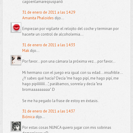
cagoenlamareqsusparió
31 de enero de 2011 a las 14:29
Amanita Phaloides
dijo...
Empiezan por vigilarte el relojito del coche y terminan por
hacerte un control de alcoholemia...
31 de enero de 2011 a las 14:33
Mak
dijo...
Por favor... pon una cámara la próxima vez... por favor...
Mi hermano con el juego era igual con su edad... insufrible...
¿Y sabes qué hacía? Decía "me hago pipí, me hago pipí, me
hago pipííííííííí...", parábamos, sonreía y decía "era
bromaaaaaaaaa" :D
Se me ha pegado la frase de estoy en éxtasis.
31 de enero de 2011 a las 14:37
Biónica
dijo...
Por estas cosas NUNCA quiero jugar con mis sobrinas