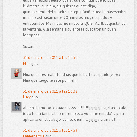
qui, a ver estás seguro, que sí, que con qui, bueno pues
kilómetro, quiniela, qui quieres que te diga,
quimeacuerdodelamadrequeteparióniñoqueademásesmiher
mana, y así pasan unos 20 minutos muy ocupados y
entretenidos. Me rindo, me rindo. Ja, QUISTAL!!!, el quistal de
la ventana. A la semana siguiente le buscaron un buen
logopeda.
Susana
31 de enero de 2011 a las 15:50
Efe
dijo...
Mira que eres mala, tendrías que haberle aceptado
yerba
.
Mira que luego le sale poni, eh.
31 de enero de 2011 a las 16:32
Lucy
dijo...
Ahhhh Hermoooosaaaaaassssss!!!!!!!!jajajjaja si, claro ojala
todo fuera tan facil como "empiezo yo o me enfado"....para
aplicarlo en el trabajo, con el churri.....jajajja divina C!!!
31 de enero de 2011 a las 17:53
Lahierbaroja
dijo...