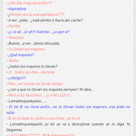
-
¡¡No hay ninguna ardilla!!!
-
Aspiradora.
- ¿
Donde vez tú una aspiradora????
- A ver...pista… ¿está dentro o fuera del coche?
-
Dentro.
-
¡¡¡ lo sé...lo sé!!! Asiento... ¿a que si?
-
Noooooo
- Bueno...a ver...danos otra pista.
-
Lo llevan los mayores…
-
¿Qué mayores?
-
Todoz.
- ¿todos los mayores lo llevan?
-
Zi...todoz loz diaz…ziempre.
-
¡¡Abrigo!!!
-
Noo…en verano no llevan abrigo
- ¿con a que lo llevan los mayores siempre? Ni idea…
-
Pero zi ez facilizimo….¡¡¡ A NI LLO!!!!
- Lamadrequetepario……
-
El tío B. no lleva anillo…no lo llevan todos los mayores…esa pista no
valía.
-
B. le ha dado zu anillo a una chica…yo lo zé.
- Lamadrequeteparió…tu tío se va a descojonar cuando se lo diga. Ya
llegamos.
-
LAZ CURVAZZZZZZ…PON faifjandred!!!!!