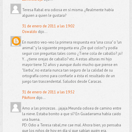
Teresa Rabal era odiosa en sí misma. ¿Realmente había
alguien a quien le gustara?
31 de enero de 2011 a las 19:02
Oswaldo
dijo...
En nuestro veo-veo la primera respuesta era "una cosa" o "un
animal" y la siguiente pregunta era ¿De qué color? y podía
seguir con preguntas tales como ¿Tiene cola de caballo? ¡si!
Y...¿tiene orejas de caballo? etc. A estas alturas mi hijo
mayor tiene 32 años y aunque dudo mucho que piense en
"llerba", no estaría nunca tan seguro de la calidad de su
ortografía como para confiarle a ésta el resultado de un
juego tan trascendental. Saludos desde Caracas.
31 de enero de 2011 a las 19:52
Pikifiore
dijo...
Amo a las prinzezas...jajaja.Meunda odisea de camino entre
la nieve. Estaba bonito a que sí? En Guadarrama había caido
una buena.
PD: Odio a Teresa rabal,me cae mal. Ahora bien, yo pensaba
que los niños de hoy en día sí que sabían quién era.