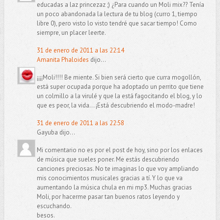
educadas a laz princezaz ;) ¿Para cuando un Moli mix?? Tenía
un poco abandonada la lectura de tu blog (curro 1, tiempo
libre 0), pero visto lo visto tendré que sacar tiempo! Como
siempre, un placer leerte.
31 de enero de 2011 a las 22:14
Amanita Phaloides
dijo...
¡¡¡¡Moli!!!! Be miente. Si bien será cierto que curra mogollón,
está super ocupada porque ha adoptado un perrito que tiene
un colmillo a la virulé y que la está fagocitando el blog, y lo
que es peor, la vida... ¡Está descubriendo el modo-madre!
31 de enero de 2011 a las 22:58
Gayuba dijo...
Mi comentario no es por el post de hoy, sino por los enlaces
de música que sueles poner. Me estás descubriendo
canciones preciosas. No te imaginas lo que voy ampliando
mis conocimientos musicales gracias a tí. Y lo que va
aumentando la música chula en mi mp3. Muchas gracias
Moli, por hacerme pasar tan buenos ratos leyendo y
escuchando.
besos.