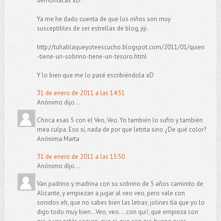
demoníacas xD.
Ya me he dado cuenta de que los niños son muy
susceptibles de ser estrellas de blog, jiji.
http://tuhablaqueyoteescucho.blogspot.com/2011/01/quien
-tiene-un-sobrino-tiene-un-tesoro.html
Y lo bien que me lo pasé escribiéndola xD
31 de enero de 2011 a las 14:51
Anónimo dijo...
Choca esas 5 con el Veo, Veo. Yo también lo sufro y también
mea culpa. Eso sí, nada de por que letrita sino ¿De qué color?
Anónima Marta
31 de enero de 2011 a las 15:50
Anónimo dijo...
Van padrino y madrina con su sobrino de 5 años caminito de
Alicante, y empiezan a jugar al veo veo, pero vale con
sonidos eh, que no sabes bien las letras; jolines tía que yo lo
digo todo muy bien...Veo, veo....con qui!, que empieza con