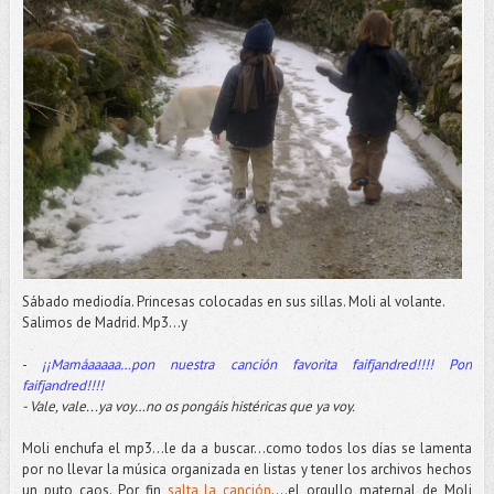
Sábado mediodía. Princesas colocadas en sus sillas. Moli al volante.
Salimos de Madrid. Mp3…y
-
¡¡Mamáaaaaa…pon nuestra canción favorita faifjandred!!!! Pon
faifjandred!!!!
- Vale, vale...ya voy…no os pongáis histéricas que ya voy.
Moli enchufa el mp3...le da a buscar...como todos los días se lamenta
por no llevar la música organizada en listas y tener los archivos hechos
un puto caos. Por fin
salta la canción
….el orgullo maternal de Moli