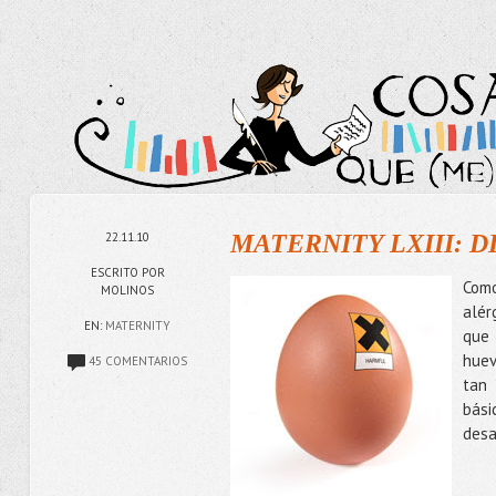
22.11.10
MATERNITY LXIII: 
ESCRITO POR
Como
MOLINOS
alér
EN:
MATERNITY
que 
huev
45 COMENTARIOS
tan
bási
desa