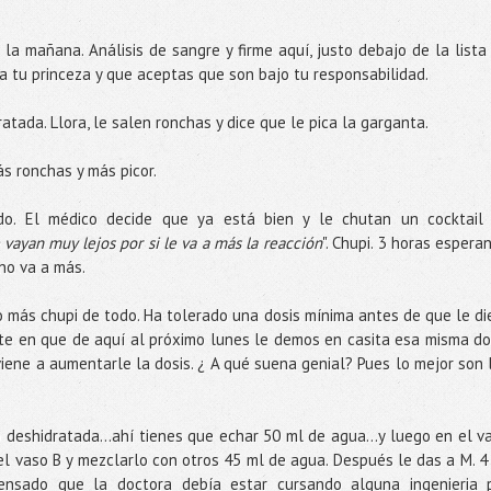
la mañana. Análisis de sangre y firme aquí, justo debajo de la lista
a tu princeza y que aceptas que son bajo tu responsabilidad.
ratada. Llora, le salen ronchas y dice que le pica la garganta.
ás ronchas y más picor.
ado. El médico decide que ya está bien y le chutan un cocktail
 vayan muy lejos por si le va a más la reacción
". Chupi. 3 horas espera
 no va a más.
o más chupi de todo. Ha tolerado una dosis mínima antes de que le di
ste en que de aquí al próximo lunes le demos en casita esa misma do
iene a aumentarle la dosis. ¿ A qué suena genial? Pues lo mejor son 
deshidratada...ahí tienes que echar 50 ml de agua...y luego en el v
el vaso B y mezclarlo con otros 45 ml de agua. Después le das a M. 4
ensado que la doctora debía estar cursando alguna ingenieria 