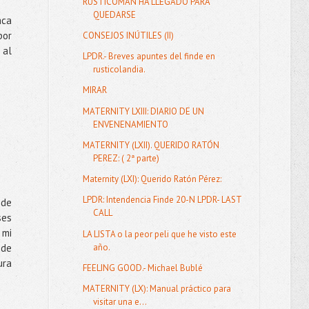
RÚSTICOMAN HA LLEGADO PARA
QUEDARSE
aca
por
CONSEJOS INÚTILES (II)
 al
LPDR.- Breves apuntes del finde en
rusticolandia.
MIRAR
MATERNITY LXIII: DIARIO DE UN
ENVENENAMIENTO
MATERNITY (LXII). QUERIDO RATÓN
PEREZ: ( 2ª parte)
Maternity (LXI): Querido Ratón Pérez:
LPDR: Intendencia Finde 20-N LPDR- LAST
 de
CALL
ses
 mi
LA LISTA o la peor peli que he visto este
año.
 de
ura
FEELING GOOD.- Michael Bublé
MATERNITY (LX): Manual práctico para
visitar una e...