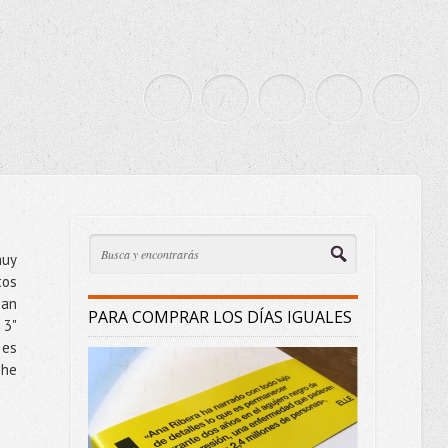
muy
tos
gan
PARA COMPRAR LOS DÍAS IGUALES
 3"
 es
 he