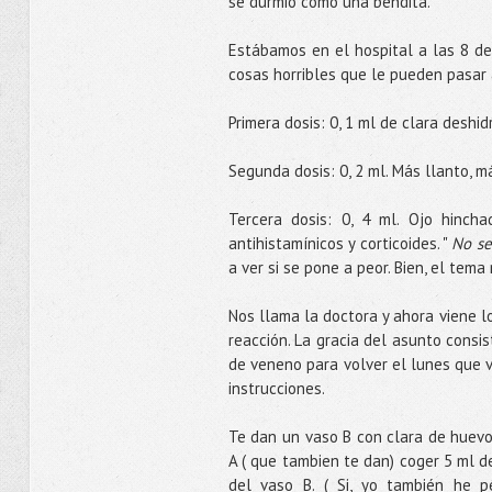
se durmió como una bendita.
Estábamos en el hospital a las 8 de 
cosas horribles que le pueden pasar 
Primera dosis: 0, 1 ml de clara deshid
Segunda dosis: 0, 2 ml. Más llanto, m
Tercera dosis: 0, 4 ml. Ojo hinch
antihistamínicos y corticoides. "
No se
a ver si se pone a peor. Bien, el tema
Nos llama la doctora y ahora viene l
reacción. La gracia del asunto consi
de veneno para volver el lunes que v
instrucciones.
Te dan un vaso B con clara de huevo 
A ( que tambien te dan) coger 5 ml d
del vaso B. ( Si, yo también he p