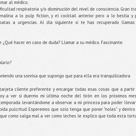
amar al médico.
ficultad respiratoria y/o disminución del nivel de consciencia. Gran tr
alina a lo pulp fiction, y el cocktail anterior pero a lo bestia y 
patas a urgencias. Al día siguiente si te has recuperado llamas
 ¿Qué hacer en caso de duda? Llamar a su médico. Fascinante.
lario?
poniendo una sonrisa que supongo que para ella era tranquilizadora
tarjeta cliente preferente y encargar todas esas cosas que a partir
oy a ver si duermo mi última noche del tirón en los próximos me
temporada levantándome a observar a mi princeza para poder llevar
bida pulcritud. Esperemos que solo tenga que poner "noles" y dentro
ue como salga mal a ver como leches le explico que toda esta tort