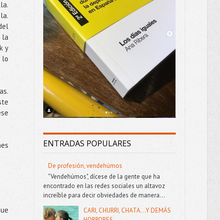
la.
la.
del
 la
k y
 lo
as.
ste
ese
ENTRADAS POPULARES
nes
De profesión, vendehúmos
"Vendehúmos", dícese de la gente que ha
encontrado en las redes sociales un altavoz
increíble para decir obviedades de manera...
que
CARI, CHURRI, CHATA...Y DEMÁS
HORRORES