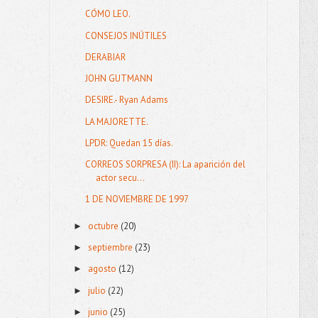
CÓMO LEO.
CONSEJOS INÚTILES
DERABIAR
JOHN GUTMANN
DESIRE.- Ryan Adams
LA MAJORETTE.
LPDR: Quedan 15 días.
CORREOS SORPRESA (II): La aparición del
actor secu...
1 DE NOVIEMBRE DE 1997
octubre
(20)
►
septiembre
(23)
►
agosto
(12)
►
julio
(22)
►
junio
(25)
►