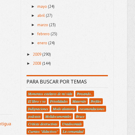
mayo
(24)
►
abril
(27)
►
marzo
(23)
►
febrero
(25)
►
enero
(24)
►
2009
(290)
►
2008
(144)
►
PARA BUSCAR POR TEMAS
Momentos estelares de mi vida
Pensando..
El libro y yo
Frivolidades
Maternity
Perfiles
Indignaciones
Modo aleatorio
recomendaciones
podcasts
Molidocumentales
Bruce
ntigua
Criticas destructivas
Unadocenade
Cuentos "didactivos"
La comunidad