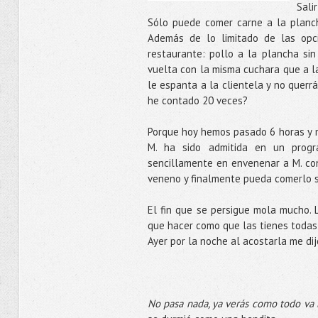
Sali
Sólo puede comer carne a la plancha
Además de lo limitado de las opc
restaurante: pollo a la plancha sin
vuelta con la misma cuchara que a la
le espanta a la clientela y no querr
he contado 20 veces?
Porque hoy hemos pasado 6 horas y m
M. ha sido admitida en un progra
sencillamente en envenenar a M. co
veneno y finalmente pueda comerlo si
El fin que se persigue mola mucho.
que hacer como que las tienes todas 
Ayer por la noche al acostarla me di
No pasa nada, ya verás como todo va