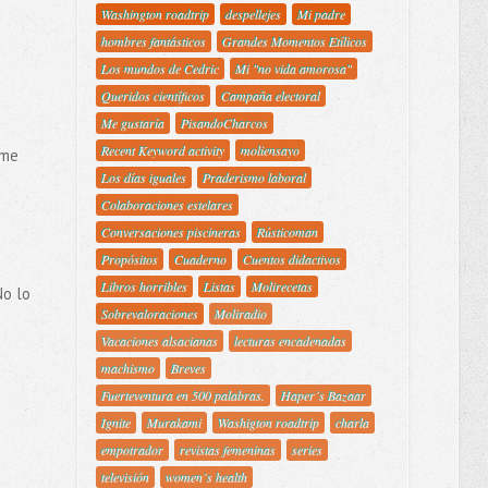
Washington roadtrip
despellejes
Mi padre
hombres fantásticos
Grandes Momentos Etílicos
Los mundos de Cedric
Mi "no vida amorosa"
Queridos científicos
Campaña electoral
Me gustaría
PisandoCharcos
Recent Keyword activity
moliensayo
rme
Los días iguales
Praderismo laboral
Colaboraciones estelares
Conversaciones piscineras
Rústicoman
Propósitos
Cuaderno
Cuentos didactivos
Libros horribles
Listas
Molirecetas
No lo
Sobrevaloraciones
Moliradio
Vacaciones alsacianas
lecturas encadenadas
machismo
Breves
Fuerteventura en 500 palabras.
Haper´s Bazaar
Ignite
Murakami
Washigton roadtrip
charla
empotrador
revistas femeninas
series
televisión
women´s health