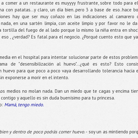
r a comer a un restaurante es muyyyy frustrante, sobre todo para el
 con patatas...y claro, un día bien..pero 3 a base de eso..hace bo
iones hay que ser muy coñazo en las indicaciones al camarero 
 nada, en una sartén limpia, con aceite limpio y por favor no le da
 tortilla del fuego de al lado porque lo mismo la niña entra en shoc
á eso , ¿verdad? Es fatal para el negocio. ¿Porqué cuento esto que ya
edia en el hospital para intentar solucionar parte de estos problem
ma de "desensibilización al huevo"...¿qué es esto? Esto consi
n huevo para que poco a poco vaya desarrollando tolerancia hacia 
n exponerse a morir en el intento.
 Los medios no molan nada. Dan un miedo que te cagas y encima tie
contigo y aquello es sin duda buenísimo para tu princesa.
jo:
Mamá, tengo miedo.
 bien y dentro de poco podrás comer huevo
. - soy un as mintiendo por