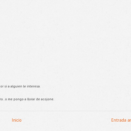
r si a alguien le interesa.
o..o me pongo a llorar de acojone.
Inicio
Entrada a