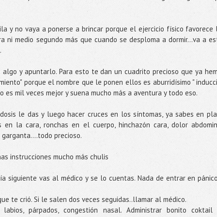
a y no vaya a ponerse a brincar porque el ejercicio físico favorece 
para ni medio segundo más que cuando se desploma a dormir...va a es
.
 algo y apuntarlo. Para esto te dan un cuadrito precioso que ya he
iento" porque el nombre que le ponen ellos es aburridísimo " inducc
tro es mil veces mejor y suena mucho más a aventura y todo eso.
dosis le das y luego hacer cruces en los síntomas, ya sabes en pla
has en la cara, ronchas en el cuerpo, hinchazón cara, dolor abdomin
 garganta....todo precioso.
nas instrucciones mucho más chulis
ía siguiente vas al médico y se lo cuentas. Nada de entrar en pánico
ue te crió. Si le salen dos veces seguidas..llamar al médico.
labios, párpados, congestión nasal. Administrar bonito coktail