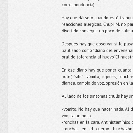
correspondencia)
Hay que dárselo cuando esté tranquil
reacciones alérgicas. Chupi. M. no 
divertido conseguir un poco de calma
Después hay que observar si le pasa
bautizado como "diario del envenenam
oral de tolerancia al huevo".El nues
En ese diario hay que poner cuanta 
nole", "sile": vómito, rojeces, ronc
diarrea, cambio de voz, opresión en la
Al lado de los síntomas chulis hay u
-vómito. No hay que hacer nada. Al d
vomita un poco.
-ronchas en la cara. Antihistamínico q
-ronchas en el cuerpo, hinchazón 