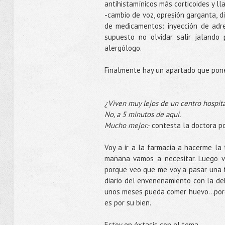
antihistamínicos más corticoides y ll
-cambio de voz, opresión garganta, di
de medicamentos: inyección de adren
supuesto no olvidar salir jalando 
alergólogo.
Finalmente hay un apartado que pone
¿Viven muy lejos de un centro hospita
No, a 5 minutos de aqui.
Mucho mejor
.- contesta la doctora 
Voy a ir a la farmacia a hacerme la 
mañana vamos a necesitar. Luego v
porque veo que me voy a pasar una 
diario del envenenamiento con la de
unos meses pueda comer huevo...porq
es por su bien.
Estoy en éxtasis con el tema.