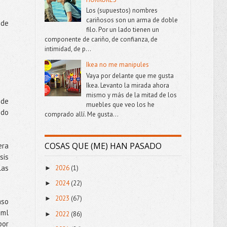
Los (supuestos) nombres
cariñosos son un arma de doble
 de
filo. Por un lado tienen un
componente de cariño, de confianza, de
intimidad, de p...
Ikea no me manipules
Vaya por delante que me gusta
Ikea. Levanto la mirada ahora
mismo y más de la mitad de los
 de
muebles que veo los he
ndo
comprado allí. Me gusta...
COSAS QUE (ME) HAN PASADO
era
sis
las
2026
(1)
►
2024
(22)
►
2023
(67)
►
aso
 ml
2022
(86)
►
por