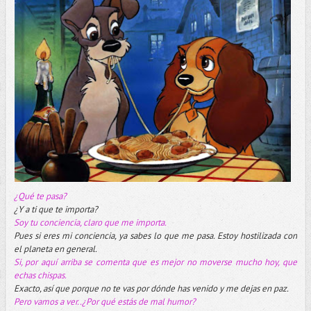
¿Qué te pasa?
¿Y a ti que te importa?
Soy tu conciencia, claro que me importa.
Pues si eres mi conciencia, ya sabes lo que me pasa. Estoy hostilizada con
el planeta en general.
Si, por aquí arriba se comenta que es mejor no moverse mucho hoy, que
echas chispas.
Exacto, así que porque no te vas por dónde has venido y me dejas en paz.
Pero vamos a ver..¿Por qué estás de mal humor?