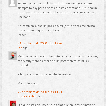
Yo creo que no existe la mala leche sin motivo, siempre
siempre lo hay pero a veces cuesta encontrarlo. Rebusca un
poco y manda a la mierda a la puta conciencia esa que es
una ñoña.
Ah! también suena un poco a SPM (a mí a veces me afecta
)pero supongo que no es el caso..
Deneb.
23 de febrero de 2010 a las 13:56
Efe
dijo...
Molinos, si quieres desahogarte piensa en alguien malo muy
malo muy malo es escríbele un post repleto de bilis y
maldad.
Y luego ve a su casa y pégale de hostias.
Mano-de-santo.
23 de febrero de 2010 a las 14:54
JuanRa Diablo
dijo...
Fijo que estás en uno de esos días que en la tele pintan de