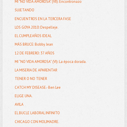
MI "NO VIDA AMOROSA" (VII): Encontronazo
SUJETANDO
ENCUENTROS EN LA TERCERA FASE
LOS GOYA 2010: Despelleje.
EL CUMPLEAÑOS IDEAL
MÁS BRUCE: Bobby Jean
12 DE FEBRERO: 37 AÑOS
MI “NO VIDA AMOROSA” (VI): La época dorada.
LA MISERIA DE APARENTAR
TENER O NO TENER
CATCH MY DISEASE.- Ben Lee
ELIGE UNA.
AVILA
EL BUCLE LABORAL INFINITO
CHICAGO CON MOLIMADRE.