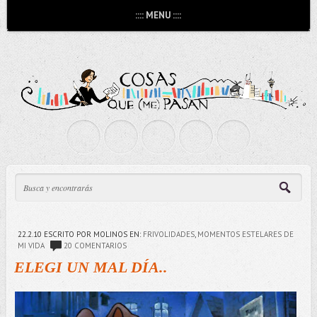
:::: MENU ::::
22.2.10
ESCRITO POR MOLINOS
EN:
FRIVOLIDADES
,
MOMENTOS ESTELARES DE
MI VIDA
20 COMENTARIOS
ELEGI UN MAL DÍA..