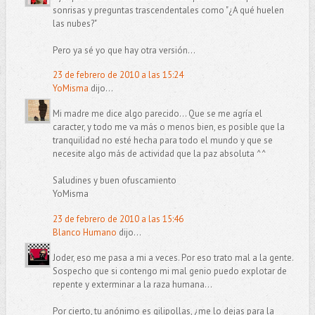
sonrisas y preguntas trascendentales como "¿A qué huelen
las nubes?"
Pero ya sé yo que hay otra versión...
23 de febrero de 2010 a las 15:24
YoMisma
dijo...
Mi madre me dice algo parecido... Que se me agría el
caracter, y todo me va más o menos bien, es posible que la
tranquilidad no esté hecha para todo el mundo y que se
necesite algo más de actividad que la paz absoluta ^^
Saludines y buen ofuscamiento
YoMisma
23 de febrero de 2010 a las 15:46
Blanco Humano
dijo...
Joder, eso me pasa a mi a veces. Por eso trato mal a la gente.
Sospecho que si contengo mi mal genio puedo explotar de
repente y exterminar a la raza humana...
Por cierto, tu anónimo es gilipollas, ¿me lo dejas para la