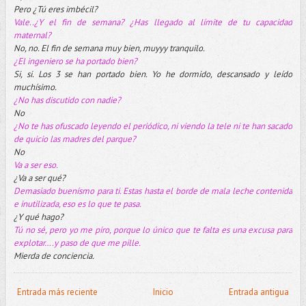
Pero ¿Tú eres imbécil?
Vale..¿Y el fin de semana? ¿Has llegado al límite de tu capacidad
maternal?
No, no. El fin de semana muy bien, muyyy tranquilo.
¿El ingeniero se ha portado bien?
Si, si. Los 3 se han portado bien. Yo he dormido, descansado y leído
muchísimo.
¿No has discutido con nadie?
No
¿No te has ofuscado leyendo el periódico, ni viendo la tele ni te han sacado
de quicio las madres del parque?
No
Va a ser eso.
¿Va a ser qué?
Demasiado buenísmo para ti. Estas hasta el borde de mala leche contenida
e inutilizada, eso es lo que te pasa.
¿Y qué hago?
Tú no sé, pero yo me piro, porque lo único que te falta es una excusa para
explotar….y paso de que me pille.
Mierda de conciencia.
Entrada más reciente
Inicio
Entrada antigua