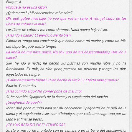
Porque si.
Porque si no es una razón.
¿Quien eres? ¿Mi conciencia o mi madre?
Oh, qué golpe más bajo. Ya veo que vas en serio. A ver, ¿el curro de los
libros de colores va mal?
Los libros de colores van como siempre. Nada nuevo bajo el sol.
¿Has ido a nadar? El ejercicio sienta bien
Fabuloso, tengo una conciencia que habla como mi madre y como un friki
del deporte, ¡que suerte tengo!
La ironía no me hace gracia. No soy uno de tus descerebrados.¿ Has ido a
nadar?
Siiii…he ido a nadar, he hecho 50 piscinas con mucha rabia y no ha
funcionado. Es más, ha sido peor, parezco un pelocho y tengo los ojos
inyectados en sangre.
¿Gafas demasiado fuerte? ¿Han hecho el vacío? ¿ Efecto rana gustavo?
Exacto. Y no te rías.
¿Has comido algo? No comer pone de mal mor.
Si, he comido. Spaghettis de la dama y el vagabundo del rancho.
¿Spaghettis de qué???
Joder qué poco mundo para ser mi conciencia. Spaghettis de la peli de la
dama y el vagabundo, esos con albóndigas, que cada uno coge uno por un
lado y al final se besan.
¿TE HAS BESADO EN EL COMEDOR?
Si, claro..me lo he montado con el camarero en la barra del autoservicio.