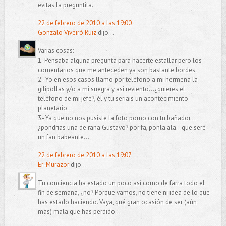
evitas la preguntita.
22 de febrero de 2010 a las 19:00
Gonzalo Viveiró Ruiz
dijo...
Varias cosas:
1.-Pensaba alguna pregunta para hacerte estallar pero los
comentarios que me anteceden ya son bastante bordes.
2.- Yo en esos casos llamo por teléfono a mi hermena la
gilipollas y/o a mi suegra y asi reviento...¿quieres el
teléfono de mi jefe?, él y tu seriais un acontecimiento
planetario...
3.- Ya que no nos pusiste la foto porno con tu bañador...
¿pondrias una de rana Gustavo? por fa, ponla ala...que seré
un fan babeante...
22 de febrero de 2010 a las 19:07
Er-Murazor
dijo...
Tu conciencia ha estado un poco así como de farra todo el
fin de semana, ¿no? Porque vamos, no tiene ni idea de lo que
has estado haciendo. Vaya, qué gran ocasión de ser (aún
más) mala que has perdido...