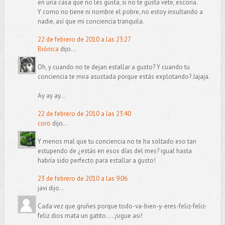
en una casa que no les gusta, si no te gusta vete, escoria.
Y como no tiene ni nombre el pobre, no estoy insultando a
nadie, así que mi conciencia tranquila.
22 de febrero de 2010 a las 23:27
Biónica
dijo...
Oh, y cuando no te dejan estallar a gusto? Y cuando tu
conciencia te mira asustada porque estás explotando? Jajaja.
Ay ay ay...
22 de febrero de 2010 a las 23:40
coro
dijo...
Y menos mal que tu conciencia no te ha soltado eso tan
estupendo de ¿estás en esos días del mes? igual hasta
habría sido perfecto para estallar a gusto!
23 de febrero de 2010 a las 9:06
javi dijo...
Cada vez que gruñes porque todo-va-bien-y-eres-feliz-feliz-
feliz dios mata un gatito.... ¡sigue asi!