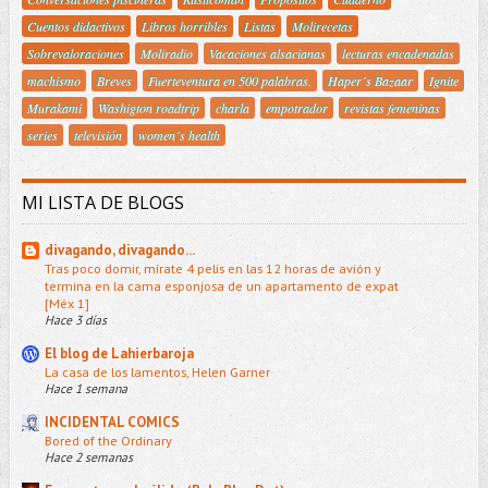
Cuentos didactivos
Libros horribles
Listas
Molirecetas
Sobrevaloraciones
Moliradio
Vacaciones alsacianas
lecturas encadenadas
machismo
Breves
Fuerteventura en 500 palabras.
Haper´s Bazaar
Ignite
Murakami
Washigton roadtrip
charla
empotrador
revistas femeninas
series
televisión
women´s health
MI LISTA DE BLOGS
divagando, divagando...
Tras poco domir, mírate 4 pelis en las 12 horas de avión y
termina en la cama esponjosa de un apartamento de expat
[Méx 1]
Hace 3 días
El blog de Lahierbaroja
La casa de los lamentos, Helen Garner
Hace 1 semana
INCIDENTAL COMICS
Bored of the Ordinary
Hace 2 semanas