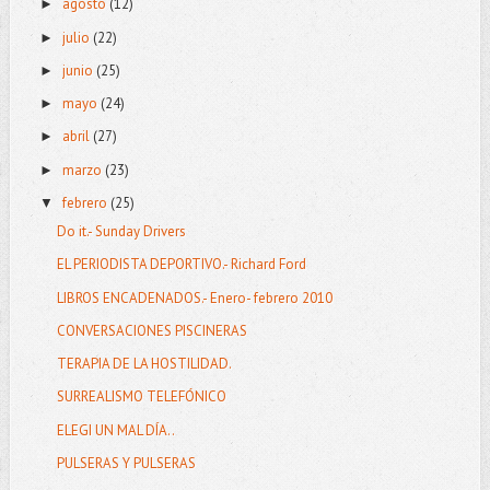
agosto
(12)
►
julio
(22)
►
junio
(25)
►
mayo
(24)
►
abril
(27)
►
marzo
(23)
►
febrero
(25)
▼
Do it.- Sunday Drivers
EL PERIODISTA DEPORTIVO.- Richard Ford
LIBROS ENCADENADOS.- Enero- febrero 2010
CONVERSACIONES PISCINERAS
TERAPIA DE LA HOSTILIDAD.
SURREALISMO TELEFÓNICO
ELEGI UN MAL DÍA..
PULSERAS Y PULSERAS