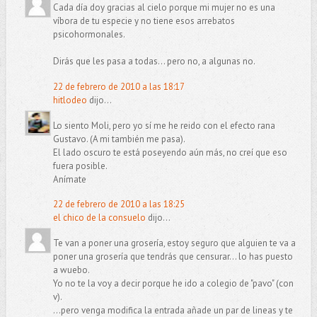
Cada día doy gracias al cielo porque mi mujer no es una
víbora de tu especie y no tiene esos arrebatos
psicohormonales.
Dirás que les pasa a todas... pero no, a algunas no.
22 de febrero de 2010 a las 18:17
hitlodeo
dijo...
Lo siento Moli, pero yo sí me he reido con el efecto rana
Gustavo. (A mi también me pasa).
El lado oscuro te está poseyendo aún más, no creí que eso
fuera posible.
Anímate
22 de febrero de 2010 a las 18:25
el chico de la consuelo
dijo...
Te van a poner una grosería, estoy seguro que alguien te va a
poner una grosería que tendrás que censurar... lo has puesto
a wuebo.
Yo no te la voy a decir porque he ido a colegio de "pavo" (con
v).
...pero venga modifica la entrada añade un par de lineas y te