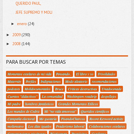
QUERIDO PAUL,
JEFE SUPREMO Y MOLI
enero
(24)
►
2009
(290)
►
2008
(144)
►
PARA BUSCAR POR TEMAS
Momentos estelares de mi vida
Pensando..
El libro y yo
Frivolidades
Maternity
Perfiles
Indignaciones
Modo aleatorio
recomendaciones
podcasts
Molidocumentales
Bruce
Criticas destructivas
Unadocenade
Cuentos "didactivos"
La comunidad
Washington roadtrip
despellejes
Mi padre
hombres fantásticos
Grandes Momentos Etílicos
Los mundos de Cedric
Mi "no vida amorosa"
Queridos científicos
Campaña electoral
Me gustaría
PisandoCharcos
Recent Keyword activity
moliensayo
Los días iguales
Praderismo laboral
Colaboraciones estelares
Conversaciones piscineras
Rústicoman
Propósitos
Cuaderno