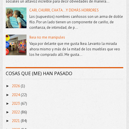
sociales un altavoz increíble para decir obviedades de manera...
CARI, CHURRI, CHATA...Y DEMÁS HORRORES
Los (supuestos) nombres cariñosos son un arma de doble
filo. Por un lado tienen un componente de cariño, de
confianza, de intimidad, de p...
Ikea no me manipules
Vaya por delante que me gusta Ikea. Levanto la mirada
ahora mismo y más de la mitad de los muebles que veo
los he comprado allí. Me gusta...
COSAS QUE (ME) HAN PASADO
2026
(1)
►
2024
(22)
►
2023
(67)
►
2022
(86)
►
2021
(84)
►