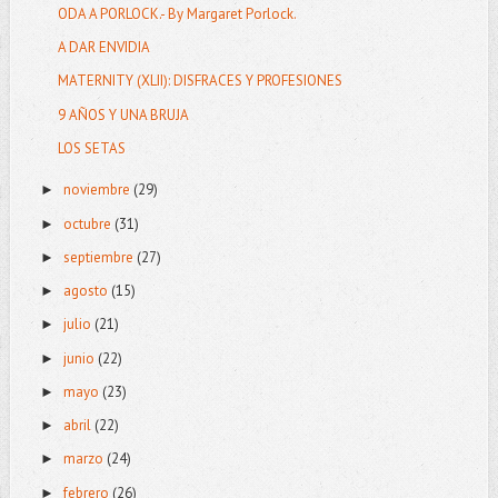
ODA A PORLOCK.- By Margaret Porlock.
A DAR ENVIDIA
MATERNITY (XLII): DISFRACES Y PROFESIONES
9 AÑOS Y UNA BRUJA
LOS SETAS
noviembre
(29)
►
octubre
(31)
►
septiembre
(27)
►
agosto
(15)
►
julio
(21)
►
junio
(22)
►
mayo
(23)
►
abril
(22)
►
marzo
(24)
►
febrero
(26)
►