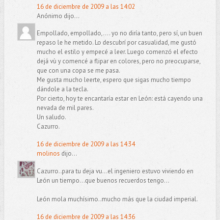
16 de diciembre de 2009 a las 14:02
Anónimo dijo...
Empollado, empollado,.... yo no diría tanto, pero sí, un buen
repaso le he metido. Lo descubrí por casualidad, me gustó
mucho el estilo y empecé a leer. Luego comenzó el efecto
dejá vù y comencé a flipar en colores, pero no preocuparse,
que con una copa se me pasa.
Me gusta mucho leerte, espero que sigas mucho tiempo
dándole a la tecla.
Por cierto, hoy te encantaría estar en León: está cayendo una
nevada de mil pares.
Un saludo.
Cazurro.
16 de diciembre de 2009 a las 14:34
molinos
dijo...
Cazurro..para tu deja vu...el ingeniero estuvo viviendo en
León un tiempo...que buenos recuerdos tengo...
León mola muchísimo..mucho más que la ciudad imperial.
16 de diciembre de 2009 a las 14:36