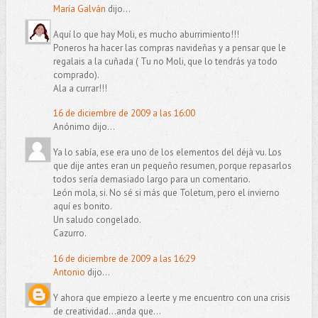
María Galván
dijo...
Aquí lo que hay Moli, es mucho aburrimiento!!!
Poneros ha hacer las compras navideñas y a pensar que le
regalais a la cuñada ( Tu no Moli, que lo tendrás ya todo
comprado).
Ala a currar!!!
16 de diciembre de 2009 a las 16:00
Anónimo dijo...
Ya lo sabía, ese era uno de los elementos del déjà vu. Los
que dije antes eran un pequeño resumen, porque repasarlos
todos sería demasiado largo para un comentario.
León mola, si. No sé si más que Toletum, pero el invierno
aquí es bonito.
Un saludo congelado.
Cazurro.
16 de diciembre de 2009 a las 16:29
Antonio
dijo...
Y ahora que empiezo a leerte y me encuentro con una crisis
de creatividad...anda que...