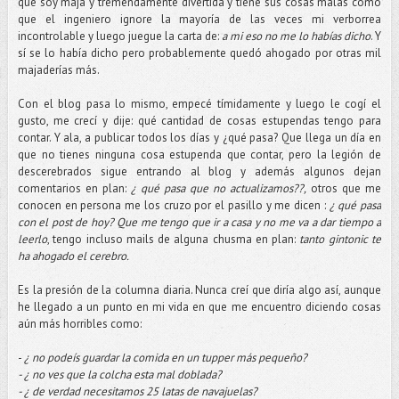
que soy maja y tremendamente divertida y tiene sus cosas malas como
que el ingeniero ignore la mayoría de las veces mi verborrea
incontrolable y luego juegue la carta de:
a mi eso no me lo habías dicho
. Y
sí se lo había dicho pero probablemente quedó ahogado por otras mil
majaderías más.
Con el blog pasa lo mismo, empecé tímidamente y luego le cogí el
gusto, me crecí y dije: qué cantidad de cosas estupendas tengo para
contar. Y ala, a publicar todos los días y ¿qué pasa? Que llega un día en
que no tienes ninguna cosa estupenda que contar, pero la legión de
descerebrados sigue entrando al blog y además algunos dejan
comentarios en plan:
¿ qué pasa que no actualizamos??,
otros que me
conocen en persona me los cruzo por el pasillo y me dicen :
¿ qué pasa
con el post de hoy? Que me tengo que ir a casa y no me va a dar tiempo a
leerlo
, tengo incluso mails de alguna chusma en plan:
tanto gintonic te
ha ahogado el cerebro.
Es la presión de la columna diaria. Nunca creí que diría algo así, aunque
he llegado a un punto en mi vida en que me encuentro diciendo cosas
aún más horribles como:
-
¿ no podeís guardar la comida en un tupper más pequeño?
- ¿ no ves que la colcha esta mal doblada?
- ¿ de verdad necesitamos 25 latas de navajuelas?