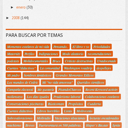
enero
(30)
►
2008
(144)
►
PARA BUSCAR POR TEMAS
Momentos estelares de mi vida
Pensando..
El libro y yo
Frivolidades
Maternity
Perfiles
Indignaciones
Modo aleatorio
recomendaciones
podcasts
Molidocumentales
Bruce
Criticas destructivas
Unadocenade
Cuentos "didactivos"
La comunidad
Washington roadtrip
despellejes
Mi padre
hombres fantásticos
Grandes Momentos Etílicos
Los mundos de Cedric
Mi "no vida amorosa"
Queridos científicos
Campaña electoral
Me gustaría
PisandoCharcos
Recent Keyword activity
moliensayo
Los días iguales
Praderismo laboral
Colaboraciones estelares
Conversaciones piscineras
Rústicoman
Propósitos
Cuaderno
Cuentos didactivos
Libros horribles
Listas
Molirecetas
Sobrevaloraciones
Moliradio
Vacaciones alsacianas
lecturas encadenadas
machismo
Breves
Fuerteventura en 500 palabras.
Haper´s Bazaar
Ignite