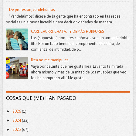
De profesión, vendehúmos
"Vendehúmos", dícese de la gente que ha encontrado en las redes
sociales un altavoz increíble para decir obviedades de manera...
CARI, CHURRI, CHATA...Y DEMÁS HORRORES
Los (supuestos) nombres cariñosos son un arma de doble
filo. Por un lado tienen un componente de cariño, de
confianza, de intimidad, de p...
Ikea no me manipules
Vaya por delante que me gusta Ikea. Levanto la mirada
ahora mismo y más de la mitad de los muebles que veo
los he comprado allí. Me gusta...
COSAS QUE (ME) HAN PASADO
2026
(1)
►
2024
(22)
►
2023
(67)
►