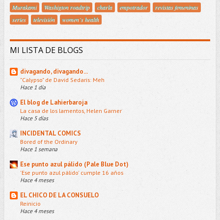
Murakami
Washigton roadtrip
charla
empotrador
revistas femeninas
series
televisión
women´s health
MI LISTA DE BLOGS
divagando, divagando...
"Calypso" de David Sedaris: Meh
Hace 1 día
El blog de Lahierbaroja
La casa de los lamentos, Helen Garner
Hace 5 días
INCIDENTAL COMICS
Bored of the Ordinary
Hace 1 semana
Ese punto azul pálido (Pale Blue Dot)
'Ese punto azul pálido' cumple 16 años
Hace 4 meses
EL CHICO DE LA CONSUELO
Reinicio
Hace 4 meses