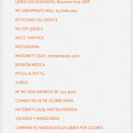
LIBROS ENCADENADOS.- Resumen final 2009
MY OWN PRIVATE MOLI.- by DeRositas
PETICIONES DEL OYENTE
NO SOY QUEJICA
NO ES TAN FÁCIL
NOCHEBUENA
MATERNITY (XLIV) : Interpretando pelis.
REVISIÓN MÉDICA
PITCHa & PUTTa
6 AÑOS.
MI "NO VIDA AMOROSA" (II) : Los guiris.
CUANDO NO SE ME OCURRE NADA
MATERNITY (XLIII): PARTIDA PERDIDA.
VOLANDO Y AMERIZANDO
CAMPAÑA DE NAVIDAD EN LOS LIBROS POR COLORES