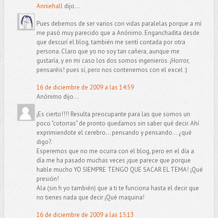
Anniehall
dijo...
Pues debemos de ser varios con vidas paralelas porque a mí
me pasó muy parecido que a Anónimo. Enganchadita desde
que descurí el blog, también me sentí contada por otra
persona. Claro que yo no soy tan cañera, aunque me
gustaría, y en mi caso los dos somos ingenieros. ¡Horror,
pensaréis! pues sí, pero nos contenemos con el excel :)
16 de diciembre de 2009 a las 14:59
Anónimo dijo...
¡Es cierto!!!! Resulta preocupante para las que somos un
poco "cotorras" de pronto quedarnos sin saber qué decir. Ahí
exprimiendote el cerebro... pensando y pensando... ¿qué
digo?.
Esperemos que no me ocurra con el blog, pero en el día a
día me ha pasado muchas veces ¡que parece que porque
hable mucho YO SIEMPRE TENGO QUE SACAR EL TEMA! ¡Qué
presión!
Ala (sin h yo también) que a ti te funciona hasta el decir que
no tienes nada que decir ¡Qué maquina!
16 de diciembre de 2009 a las 15:13