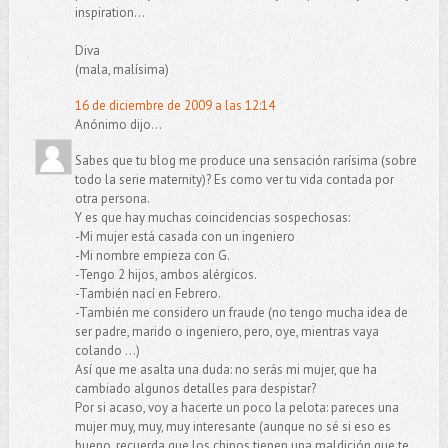
inspiration...
Diva
(mala, malísima)
16 de diciembre de 2009 a las 12:14
Anónimo dijo...
Sabes que tu blog me produce una sensación rarísima (sobre
todo la serie maternity)? Es como ver tu vida contada por
otra persona.
Y es que hay muchas coincidencias sospechosas:
-Mi mujer está casada con un ingeniero
-Mi nombre empieza con G.
-Tengo 2 hijos, ambos alérgicos.
-También nací en Febrero.
-También me considero un fraude (no tengo mucha idea de
ser padre, marido o ingeniero, pero, oye, mientras vaya
colando ...)
Así que me asalta una duda: no serás mi mujer, que ha
cambiado algunos detalles para despistar?
Por si acaso, voy a hacerte un poco la pelota: pareces una
mujer muy, muy, muy interesante (aunque no sé si eso es
bueno, recuerda que los chinos tienen una maldición que te