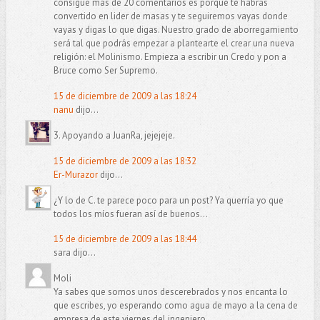
consigue más de 20 comentarios es porque te habrás
convertido en lider de masas y te seguiremos vayas donde
vayas y digas lo que digas. Nuestro grado de aborregamiento
será tal que podrás empezar a plantearte el crear una nueva
religión: el Molinismo. Empieza a escribir un Credo y pon a
Bruce como Ser Supremo.
15 de diciembre de 2009 a las 18:24
nanu
dijo...
3. Apoyando a JuanRa, jejejeje.
15 de diciembre de 2009 a las 18:32
Er-Murazor
dijo...
¿Y lo de C. te parece poco para un post? Ya querría yo que
todos los míos fueran así de buenos...
15 de diciembre de 2009 a las 18:44
sara dijo...
Moli
Ya sabes que somos unos descerebrados y nos encanta lo
que escribes, yo esperando como agua de mayo a la cena de
empresa de este viernes del ingeniero.