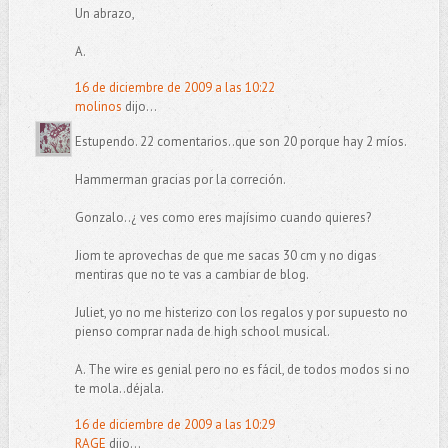
Un abrazo,
A.
16 de diciembre de 2009 a las 10:22
molinos
dijo...
Estupendo. 22 comentarios..que son 20 porque hay 2 míos.
Hammerman gracias por la correción.
Gonzalo..¿ ves como eres majísimo cuando quieres?
Jiom te aprovechas de que me sacas 30 cm y no digas
mentiras que no te vas a cambiar de blog.
Juliet, yo no me histerizo con los regalos y por supuesto no
pienso comprar nada de high school musical.
A. The wire es genial pero no es fácil, de todos modos si no
te mola..déjala.
16 de diciembre de 2009 a las 10:29
RAGE
dijo...