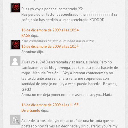
Pues yo voy a poner el comentario 23:
Has perdido un lector descerebrado...nahhhhhhhhhhhhh! Es
coña, solo has perdido a un descerebrado XDDDDD
16 de diciembre de 2009 a las 10:54
RAGE
dijo...
Este comentario ha sido eliminado por el autor.
16 de diciembre de 2009 a las 10:54
Anónimo dijo...
¡Pues yo el 24! Descerebrada y absurda, sí señor. Pero no
cambiaremos de blog... venga, que te mola, moli, hacerte de
rogar...Menuda Presión.... Voy a intentar contenerme y no
leerte durante una semana, a ver si me sorprendes con
kantidad de post (o no...) y a ver si puedo hacerlo.. Besotes,
crack!
Ahora no me deja poner nombre, asin que soy yo...Marta
16 de diciembre de 2009 a las 11:53
Diva Gando
dijo...
A raíz de tu post de ayer me acordé de una historia que he
posteado hoy. Ya ves sin decir nada y sin quererlo: you´re my