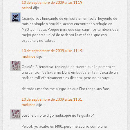
10 de septiembre de 2009 a las 11:19
peibol
dijo...
Cuando voy brincando de emisora en emisora, huyendo de
música simple y horrible, acabo encontrando refugio en
M80... un ratito. Porque mira que son cansinos también. Casi
mejor ponerse un cd de rock por la mañana, que eso
espabila y no cabrea
10 de septiembre de 2009 a las 11:19
molinos
dijo...
Opinión Alternativa..teniendo en cuenta que la primera es
una canción de Extremo Duro embutida en la música de un
rock an roll efectivamente es distinta..pero no es suya...
de todos modos me alegro de que Fito tenga sus fans.
10 de septiembre de 2009 a las 11:31
molinos
dijo...
Susu..a tí no te digo nada..que no te gusta :P
Peibol..yo acabo en M80..pero me aburro como una