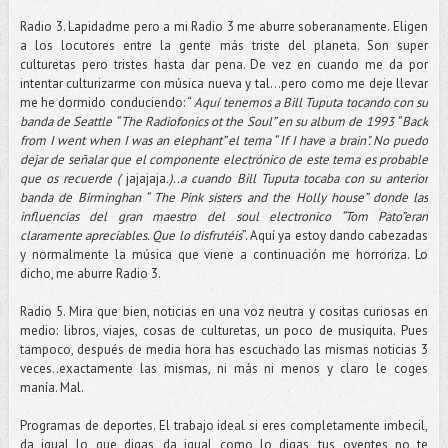
Radio 3. Lapidadme pero a mi Radio 3 me aburre soberanamente. Eligen
a los locutores entre la gente más triste del planeta. Son super
culturetas pero tristes hasta dar pena. De vez en cuando me da por
intentar culturizarme con música nueva y tal…pero como me deje llevar
me he dormido conduciendo: “
Aquí tenemos a Bill Tuputa tocando con su
banda de Seattle “ The Radiofonics ot the Soul” en su album de 1993 “ Back
from I went when I was an elephant” el tema “ If I have a brain". No puedo
dejar de señalar que el componente electrónico de este tema es probable
que os recuerde (
jajajaja
.)..a cuando Bill Tuputa tocaba con su anterior
banda de Birminghan “ The Pink sisters and the Holly house” donde las
influencias del gran maestro del soul electronico “Tom Pato”eran
claramente apreciables. Que lo disfrutéis
”. Aquí ya estoy dando cabezadas
y normalmente la música que viene a continuación me horroriza. Lo
dicho, me aburre Radio 3.
Radio 5. Mira que bien, noticias en una voz neutra y cositas curiosas en
medio: libros, viajes, cosas de culturetas, un poco de musiquita. Pues
tampoco, después de media hora has escuchado las mismas noticias 3
veces..exactamente las mismas, ni más ni menos y claro le coges
manía. Mal.
Programas de deportes. El trabajo ideal si eres completamente imbecil,
da igual lo que digas, da igual como lo digas, tus oyentes no te