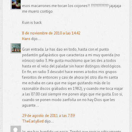
esos macarrones me tocan los cojones!! ???????????? jajajaja
me muero contigo
Kuin is back
8 de noviembre de 2010 a las 14:42
Hans
dijo...
Gran entrada. Le has dao en todo, hasta con el punto
pedantón gafapàstico que caracteriza a mi muy querida (no
irónico) radio 3. Me gusta muchísimo que les des a todos
hasta en el velo del paladar sin hacer distingos ideológicos.
En fin, en radio 3 descubrí hace eones a todos mis grupos
favoritos de entonces y casi de ahora (el otro día mi santa
me echaba en cara que me sigan gustando más de lo
razonable discos grabados en 1982), y cuando me toca viajar
a las 07.00 casi siempre me ponen algo que me gusta. Eso si,
cuando se ponen modo zanfoña on no hay Dios que les
aguante...
29 de agosto de 2011 a las 7:39
TheEarlyBird
dijo...
Jo, me has hundido un poco. Tendré que revisar críticamente