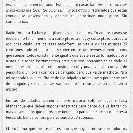
escuchan, te tienen de fondo. Puedes gritar cosas tan obvias como:
esos
macarrones me tocan los cojones!!
!!...y los otros 3 retrasados que están
contigo se descojonan y además te patrocinan unos puros. Sin
comentarios.
Radio fórmula. La hay para jóvenes y para adultos. En ambos casos se
requiere no tener memoria a corto plazo, a muyyy corto plazo porque si
escuchas cualquiera de esas radiofórmulas vas a oír las mismas 25
canciones todo el santo día. A saber, en las de jóvenes ponen grupos
que suenan todos exactamente igual y que suelen estar formados por 3
tristes que tocan instrumentos ( creo que son intercambiables dado el
nivel de especialización en el instrumento) y una jovencita con voz de
periquito o un joven con voz de periquito pero qué va de machote. Para
mi son todos iguales. Fito el de los fitipaldis no es joven pero tiene voz
de periquito y sus canciones son siempre la misma…es un bucle en sí
mismo.
En las de adultos ponen siempre música soft, es decir música
blandengue que deben suponer adecuada para gente que ya ha tenido
más desengaños que pelos, que tiene a la pareja de su vida o que está
buscando banda sonora para su suicidio . Un coñazo.
El programa que me fascina es uno que hay en no sé que radio los