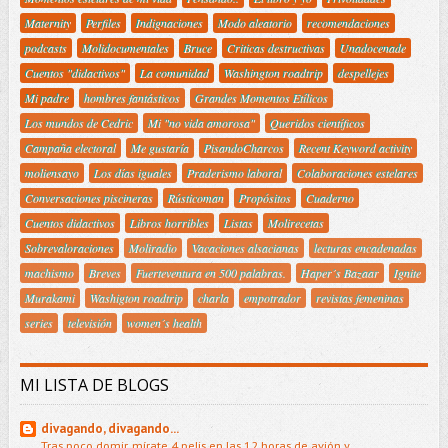
Maternity
Perfiles
Indignaciones
Modo aleatorio
recomendaciones
podcasts
Molidocumentales
Bruce
Criticas destructivas
Unadocenade
Cuentos "didactivos"
La comunidad
Washington roadtrip
despellejes
Mi padre
hombres fantásticos
Grandes Momentos Etílicos
Los mundos de Cedric
Mi "no vida amorosa"
Queridos científicos
Campaña electoral
Me gustaría
PisandoCharcos
Recent Keyword activity
moliensayo
Los días iguales
Praderismo laboral
Colaboraciones estelares
Conversaciones piscineras
Rústicoman
Propósitos
Cuaderno
Cuentos didactivos
Libros horribles
Listas
Molirecetas
Sobrevaloraciones
Moliradio
Vacaciones alsacianas
lecturas encadenadas
machismo
Breves
Fuerteventura en 500 palabras.
Haper´s Bazaar
Ignite
Murakami
Washigton roadtrip
charla
empotrador
revistas femeninas
series
televisión
women´s health
MI LISTA DE BLOGS
divagando, divagando...
Tras poco domir, mírate 4 pelis en las 12 horas de avión y