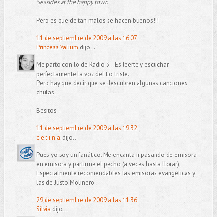
Seasides at the happy town
Pero es que de tan malos se hacen buenos!!!
11 de septiembre de 2009 a las 16:07
Princess Valium
dijo...
Me parto con lo de Radio 3...Es leerte y escuchar
perfectamente la voz del tio triste.
Pero hay que decir que se descubren algunas canciones
chulas.
Besitos
11 de septiembre de 2009 a las 19:32
c.e.t.i.n.a.
dijo...
Pues yo soy un fanático. Me encanta ir pasando de emisora
en emisora y partirme el pecho (a veces hasta llorar).
Especialmente recomendables las emisoras evangélicas y
las de Justo Molinero
29 de septiembre de 2009 a las 11:36
Sílvia
dijo...