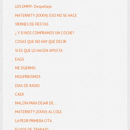
LOS EMMY.- Despelleje.
MATERNITY (XXXVI): ESO NO SE HACE
VIERNES DE FIESTAS
¿ Y SI NOS COMPRAMOS UN COCHE?
COSAS QUE NO HAY QUE DECIR
SI ES QUE LO HACEN APOSTA
EAGS
ME DUERMO.
MOLIFRIKISMOS
DIAS DE RADIO
CAER
MAL DÍA PARA DEJAR DE...
MATERNITY (XXXV): AL COLE.
LA PEOR PRIMERA CITA
FLUJOS DE TRABAJO