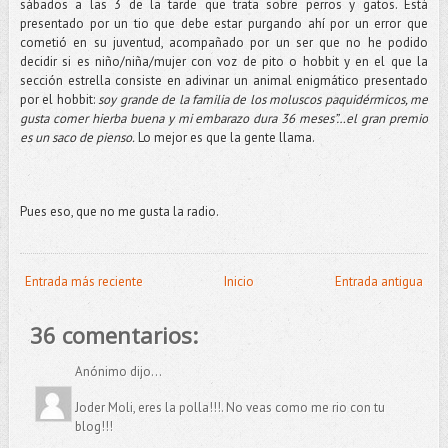
sábados a las 3 de la tarde que trata sobre perros y gatos. Está
presentado por un tio que debe estar purgando ahí por un error que
cometió en su juventud, acompañado por un ser que no he podido
decidir si es niño/niña/mujer con voz de pito o hobbit y en el que la
sección estrella consiste en adivinar un animal enigmático presentado
por el hobbit:
soy grande de la familia de los moluscos paquidérmicos, me
gusta comer hierba buena y mi embarazo dura 36 meses”…el gran premio
es un saco de pienso.
Lo mejor es que la gente llama.
Pues eso, que no me gusta la radio.
Entrada más reciente
Inicio
Entrada antigua
36 comentarios:
Anónimo dijo...
Joder Moli, eres la polla!!!. No veas como me rio con tu
blog!!!