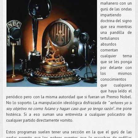
mañanero con un
gurú de las ondas
impartiendo
doctrina del signo
que sea mientras
una pandilla de
tertulianos
absurdos
comentan
cualquier tema
que se les ponga
por delante con
los mismos
conocimientos
que cualquiera
que haya leído el
periódico pero con la misma autoridad que si fueran un Premio Nobel.
No lo soporto. La manipulación ideológica disfrazada de
“ señores yo sí
soy objetivo no como fulano y hagan caso que yo tengo razón
”..me pone
histérica. Si a eso suman una entrevista a cualquier policastro de
cualquier partido directamente vomito.
Estos programas suelen tener una sección en la que el gurú de las
ondas permite que los pobres oyentes que le escuchan de rodillas