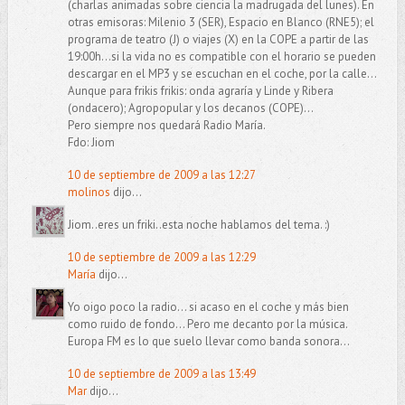
(charlas animadas sobre ciencia la madrugada del lunes). En
otras emisoras: Milenio 3 (SER), Espacio en Blanco (RNE5); el
programa de teatro (J) o viajes (X) en la COPE a partir de las
19:00h...si la vida no es compatible con el horario se pueden
descargar en el MP3 y se escuchan en el coche, por la calle...
Aunque para frikis frikis: onda agraría y Linde y Ribera
(ondacero); Agropopular y los decanos (COPE)...
Pero siempre nos quedará Radio María.
Fdo: Jiom
10 de septiembre de 2009 a las 12:27
molinos
dijo...
Jiom..eres un friki..esta noche hablamos del tema. :)
10 de septiembre de 2009 a las 12:29
María
dijo...
Yo oigo poco la radio... si acaso en el coche y más bien
como ruido de fondo... Pero me decanto por la música.
Europa FM es lo que suelo llevar como banda sonora...
10 de septiembre de 2009 a las 13:49
Mar
dijo...