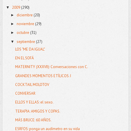
2009
(290)
▼
diciembre
(20)
►
noviembre
(29)
►
octubre
(31)
►
septiembre
(27)
▼
LOS "ME DA IGUAL"
EN EL SOFÁ
MATERNITY (XXXVII): Conversaciones con C.
GRANDES MOMENTOS ETÍLICOS. I
COCKTAIL MOLOTOV
CONVERSAR
ELLOS Y ELLAS: el sexo.
TERAPIA: AMIGOS Y COPAS.
MÁS BRUCE: 60 AÑOS.
ESRFOS: ponga un audímetro en su vida