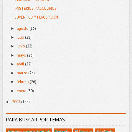
MISTERIOS MASCULINOS
JUVENTUD Y PERCEPCION
agosto
(15)
►
julio
(21)
►
junio
(22)
►
mayo
(23)
►
abril
(22)
►
marzo
(24)
►
febrero
(26)
►
enero
(30)
►
2008
(144)
►
PARA BUSCAR POR TEMAS
Momentos estelares de mi vida
Pensando..
El libro y yo
Frivolidades