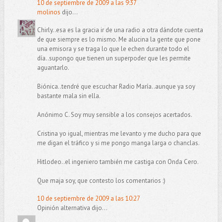
10 de septiembre de 2009 a las 9:37
molinos
dijo...
Chirly..esa es la gracia ir de una radio a otra dándote cuenta
de que siempre es lo mismo. Me alucina la gente que pone
una emisora y se traga lo que le echen durante todo el
día..supongo que tienen un superpoder que les permite
aguantarlo.
Biónica..tendré que escuchar Radio María..aunque ya soy
bastante mala sin ella.
Anónimo C. Soy muy sensible a los consejos acertados.
Cristina yo igual, mientras me levanto y me ducho para que
me digan el tráfico y si me pongo manga larga o chanclas.
Hitlodeo..el ingeniero también me castiga con Onda Cero.
Que maja soy, que contesto los comentarios :)
10 de septiembre de 2009 a las 10:27
Opinión alternativa dijo...