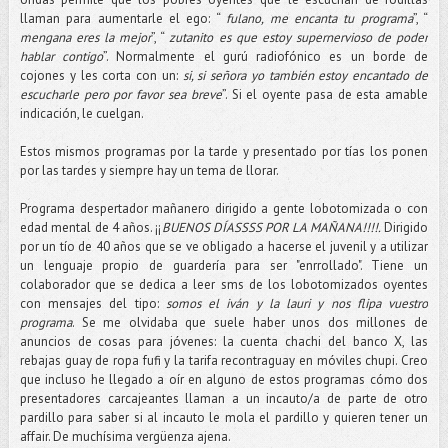
llaman para aumentarle el ego: “
fulano, me encanta tu programa
”, “
mengana eres la mejor
”, “
zutanito es que estoy supernervioso de poder
hablar contigo
”. Normalmente el gurú radiofónico es un borde de
cojones y les corta con un:
si, si señora yo también estoy encantado de
escucharle pero por favor sea breve
”. Si el oyente pasa de esta amable
indicación, le cuelgan.
Estos mismos programas por la tarde y presentado por tías los ponen
por las tardes y siempre hay un tema de llorar.
Programa despertador mañanero dirigido a gente lobotomizada o con
edad mental de 4 años. ¡¡
BUENOS DÍASSSS POR LA MAÑANA!!!!.
Dirigido
por un tío de 40 años que se ve obligado a hacerse el juvenil y a utilizar
un lenguaje propio de guardería para ser "enrrollado". Tiene un
colaborador que se dedica a leer sms de los lobotomizados oyentes
con mensajes del tipo:
somos el iván y la lauri y nos flipa vuestro
programa
. Se me olvidaba que suele haber unos dos millones de
anuncios de cosas para jóvenes: la cuenta chachi del banco X, las
rebajas guay de ropa fufi y la tarifa recontraguay en móviles chupi. Creo
que incluso he llegado a oír en alguno de estos programas cómo dos
presentadores carcajeantes llaman a un incauto/a de parte de otro
pardillo para saber si al incauto le mola el pardillo y quieren tener un
affair. De muchísima vergüenza ajena.