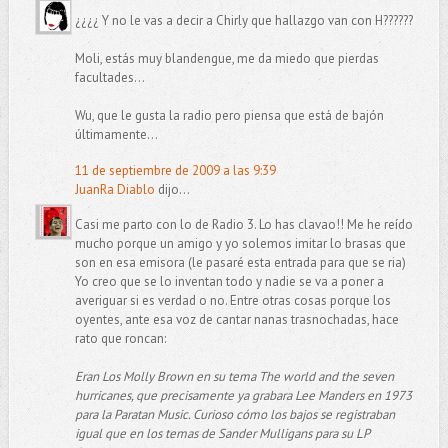
¿¿¿¿ Y no le vas a decir a Chirly que hallazgo van con H??????
Moli, estás muy blandengue, me da miedo que pierdas
facultades...
Wu, que le gusta la radio pero piensa que está de bajón
últimamente...
11 de septiembre de 2009 a las 9:39
JuanRa Diablo
dijo...
Casi me parto con lo de Radio 3. Lo has clavao!! Me he reído
mucho porque un amigo y yo solemos imitar lo brasas que
son en esa emisora (le pasaré esta entrada para que se ria)
Yo creo que se lo inventan todo y nadie se va a poner a
averiguar si es verdad o no. Entre otras cosas porque los
oyentes, ante esa voz de cantar nanas trasnochadas, hace
rato que roncan:
Eran Los Molly Brown en su tema The world and the seven
hurricanes, que precisamente ya grabara Lee Manders en 1973
para la Paratan Music. Curioso cómo los bajos se registraban
igual que en los temas de Sander Mulligans para su LP