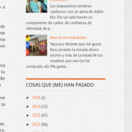
Los (supuestos) nombres
o a
cariñosos son un arma de doble
filo. Por un lado tienen un
componente de cariño, de confianza, de
 de
intimidad, de p...
ome
Ikea no me manipules
ana
Vaya por delante que me gusta
son
Ikea. Levanto la mirada ahora
mismo y más de la mitad de los
muebles que veo los he
una
comprado allí. Me gusta...
 tu
die
COSAS QUE (ME) HAN PASADO
.
 me
2026
(1)
►
 la
2024
(22)
►
2023
(67)
►
as,
2022
(86)
►
ro,