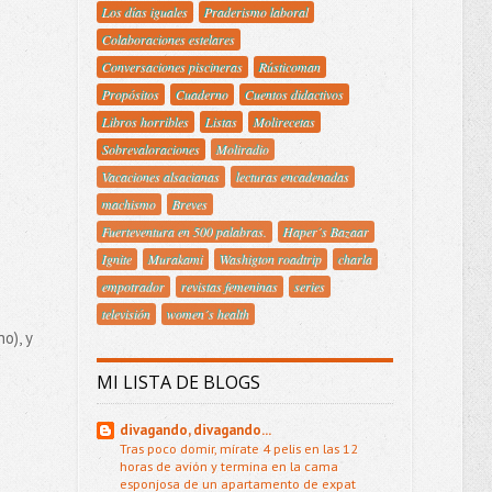
Los días iguales
Praderismo laboral
Colaboraciones estelares
Conversaciones piscineras
Rústicoman
Propósitos
Cuaderno
Cuentos didactivos
Libros horribles
Listas
Molirecetas
Sobrevaloraciones
Moliradio
Vacaciones alsacianas
lecturas encadenadas
machismo
Breves
Fuerteventura en 500 palabras.
Haper´s Bazaar
Ignite
Murakami
Washigton roadtrip
charla
empotrador
revistas femeninas
series
televisión
women´s health
o), y
MI LISTA DE BLOGS
divagando, divagando...
Tras poco domir, mírate 4 pelis en las 12
horas de avión y termina en la cama
esponjosa de un apartamento de expat