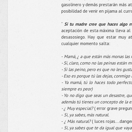
gasolinero y demás prestarán más at
posibilidad de venir en pijama al cur
“
Si tu madre cree que haces algo m
aceptación de esta máxima lleva al eq
desasosiego. Hay que estar muy a
cualquier momento salta:
-
Mamá, ¿ a que están más monas las n
- Si, claro, como no las peinas están m
- Si las peino, pero es que no les gust
- Eso es porque tú las dejas, conmigo l
- Ya mamá, tú lo haces todo perfecto
siempre es peor)
- Yo no digo que seas un desastre, q
además tú tienes un concepto de la es
- ¿ Muy especial?
( error grave pregun
-
Si, ya sabes, más natural.
-
¿ Más natural?
( luces rojas….danger
-
Si, ya sabes que te da igual que vay