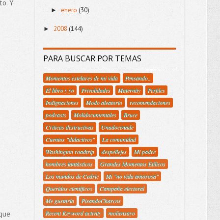
to. Y
enero
(30)
►
2008
(144)
►
PARA BUSCAR POR TEMAS
Momentos estelares de mi vida
Pensando..
El libro y yo
Frivolidades
Maternity
Perfiles
Indignaciones
Modo aleatorio
recomendaciones
podcasts
Molidocumentales
Bruce
Criticas destructivas
Unadocenade
Cuentos "didactivos"
La comunidad
Washington roadtrip
despellejes
Mi padre
hombres fantásticos
Grandes Momentos Etílicos
Los mundos de Cedric
Mi "no vida amorosa"
Queridos científicos
Campaña electoral
Me gustaría
PisandoCharcos
 que
Recent Keyword activity
moliensayo