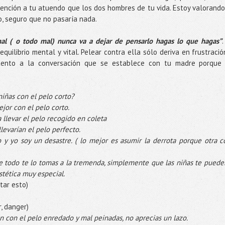
ención a tu atuendo que los dos hombres de tu vida. Estoy valorando
ro, seguro que no pasaría nada.
al ( o todo mal) nunca va a dejar de pensarlo hagas lo que hagas”
uilibrio mental y vital. Pelear contra ella sólo deriva en frustració
tento a la conversación que se establece con tu madre porque
iñas con el pelo corto?
ejor con el pelo corto.
a llevar el pelo recogido en coleta
levarían el pelo perfecto.
 y yo soy un desastre. ( lo mejor es asumir la derrota porque otra c
ue todo te lo tomas a la tremenda, simplemente que las niñas te puede
tética muy especial.
tar esto)
, danger)
an con el pelo enredado y mal peinadas, no aprecias un lazo.