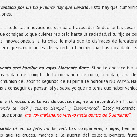
nventado por un tío y nunca hay que llevarlo
”. Esto hay que cumplirl
iones.
ara todo, las innovaciones son para fracasados. Si decirle las cosas
e consigas lo que quieres repítelo hasta la saciedad, si tu hijo se c
s innovaciones, si a tu chico le mola que te disfraces de largater
berlo pensando antes de hacerlo el primer día. Las novedades 
vento será horrible no vayas. Mantente firme
”. Si no te apetece ir a 
s nada en el cumple de tu compañero de curro, la boda gitana de
 comunión del sobrino segundo de tu prima te horroriza NO VAYAS. Na
as a conseguir es pensar: si ya sabía yo que no tenía que haber venido
jefe 20 veces que te vas de vacaciones, no lo retendrá
”. En 3 días,
ando te vas? ¿ cuanto tiempo? ¿ Taaaannnnto
?. Estoy valorando
ta que ponga:
me voy mañana, no vuelvo hasta dentro de 3 semanas”.
arido ni en tu jefe, no te ven
”. Las compañeras, amigas, herman
s que te cruces, madres a la puerta del colegio, portero, frute