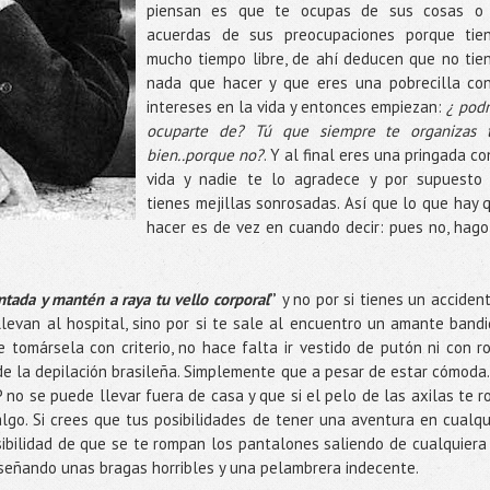
piensan es que te ocupas de sus cosas o
acuerdas de sus preocupaciones porque tie
mucho tiempo libre, de ahí deducen que no tie
nada que hacer y que eres una pobrecilla co
intereses en la vida y entonces empiezan:
¿ podr
ocuparte de? Tú que siempre te organizas 
bien..porque no?
. Y al final eres una pringada co
vida y nadie te lo agradece y por supuesto
tienes mejillas sonrosadas. Así que lo que hay 
hacer es de vez en cuando decir: pues no, hago
ntada y mantén a raya tu vello corporal
”
y no por si tienes un accident
levan al hospital, sino por si te sale al encuentro un amante bandi
tomársela con criterio, no hace falta ir vestido de putón ni con r
 de la depilación brasileña. Simplemente que a pesar de estar cómoda.
 no se puede llevar fuera de casa y que si el pelo de las axilas te r
lgo. Si crees que tus posibilidades de tener una aventura en cualqu
ibilidad de que se te rompan los pantalones saliendo de cualquiera
nseñando unas bragas horribles y una pelambrera indecente.