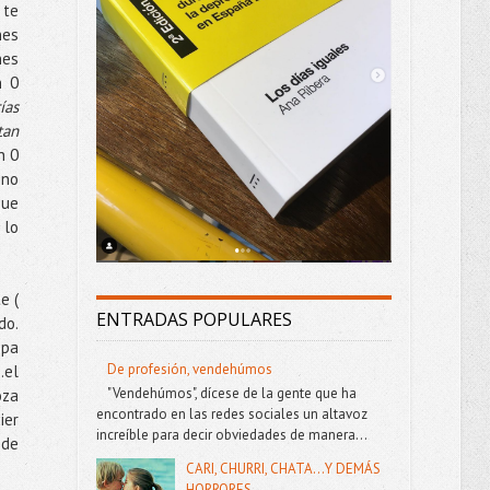
 te
nes
nes
n 0
ías
tan
n 0
 no
que
 lo
e (
ENTRADAS POPULARES
do.
opa
De profesión, vendehúmos
.el
"Vendehúmos", dícese de la gente que ha
oza
encontrado en las redes sociales un altavoz
ier
increíble para decir obviedades de manera...
 de
CARI, CHURRI, CHATA...Y DEMÁS
HORRORES