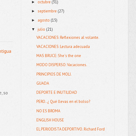
octubre
(31)
►
septiembre
(27)
►
agosto
(15)
►
julio
(21)
▼
VACACIONES: Reflexiones al volante.
VACACIONES: Lectura adecuada
ntigua
MAS BRUCE: She´s the one
MODO DISPERSO: Vacaciones.
PRINCIPIOS DE MOLI.
GUADA
, so
DEPORTE E INUTILIDAD
PERO..¿ Qué llevas en el bolso?
NO ES BROMA
ENGLISH HOUSE
EL PERIODISTA DEPORTIVO. Richard Ford