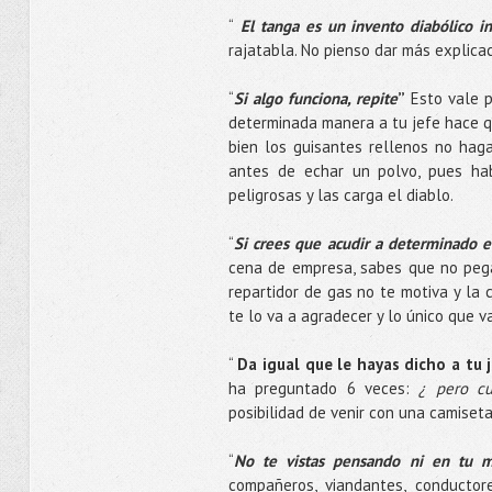
“
El tanga es un invento diabólico i
rajatabla. No pienso dar más explicac
“
Si algo funciona, repite
”
Esto vale p
determinada manera a tu jefe hace qu
bien los guisantes rellenos no haga
antes de echar un polvo, pues ha
peligrosas y las carga el diablo.
“
Si crees que acudir a determinado e
cena de empresa, sabes que no pega
repartidor de gas no te motiva y la
te lo va a agradecer y lo único que v
“
Da igual que le hayas dicho a tu 
ha preguntado 6 veces:
¿ pero cu
posibilidad de venir con una camise
“
No te vistas pensando ni en tu m
compañeros, viandantes, conductore