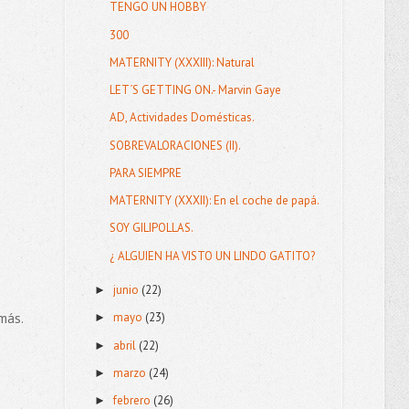
TENGO UN HOBBY
300
MATERNITY (XXXIII): Natural
LET´S GETTING ON.- Marvin Gaye
AD, Actividades Domésticas.
SOBREVALORACIONES (II).
PARA SIEMPRE
MATERNITY (XXXII): En el coche de papá.
SOY GILIPOLLAS.
¿ ALGUIEN HA VISTO UN LINDO GATITO?
junio
(22)
►
más.
mayo
(23)
►
abril
(22)
►
marzo
(24)
►
febrero
(26)
►