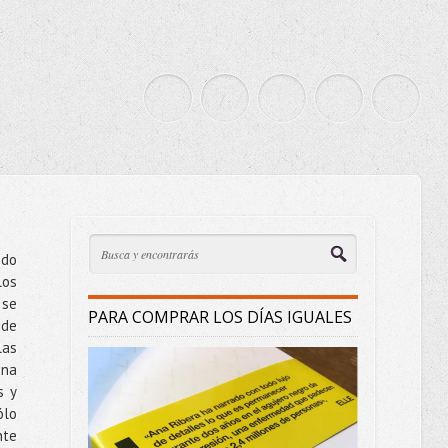
ndo
los
 se
PARA COMPRAR LOS DÍAS IGUALES
 de
las
una
s y
ólo
nte