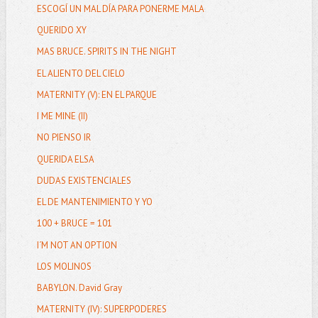
ESCOGÍ UN MAL DÍA PARA PONERME MALA
QUERIDO XY
MAS BRUCE. SPIRITS IN THE NIGHT
EL ALIENTO DEL CIELO
MATERNITY (V): EN EL PARQUE
I ME MINE (II)
NO PIENSO IR
QUERIDA ELSA
DUDAS EXISTENCIALES
EL DE MANTENIMIENTO Y YO
100 + BRUCE = 101
I´M NOT AN OPTION
LOS MOLINOS
BABYLON. David Gray
MATERNITY (IV): SUPERPODERES