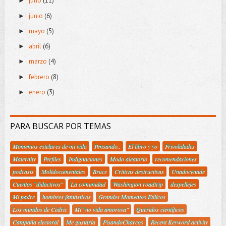
julio
(11)
►
junio
(6)
►
mayo
(5)
►
abril
(6)
►
marzo
(4)
►
febrero
(8)
►
enero
(3)
►
PARA BUSCAR POR TEMAS
Momentos estelares de mi vida
Pensando..
El libro y yo
Frivolidades
Maternity
Perfiles
Indignaciones
Modo aleatorio
recomendaciones
podcasts
Molidocumentales
Bruce
Criticas destructivas
Unadocenade
Cuentos "didactivos"
La comunidad
Washington roadtrip
despellejes
Mi padre
hombres fantásticos
Grandes Momentos Etílicos
Los mundos de Cedric
Mi "no vida amorosa"
Queridos científicos
Campaña electoral
Me gustaría
PisandoCharcos
Recent Keyword activity