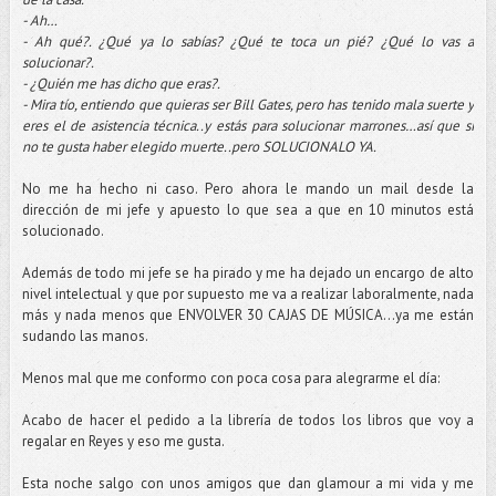
- Ah…
- Ah qué?. ¿Qué ya lo sabías? ¿Qué te toca un pié? ¿Qué lo vas a
solucionar?.
- ¿Quién me has dicho que eras?.
- Mira tío, entiendo que quieras ser Bill Gates, pero has tenido mala suerte y
eres el de asistencia técnica..y estás para solucionar marrones…así que si
no te gusta haber elegido muerte..pero SOLUCIONALO YA.
No me ha hecho ni caso. Pero ahora le mando un mail desde la
dirección de mi jefe y apuesto lo que sea a que en 10 minutos está
solucionado.
Además de todo mi jefe se ha pirado y me ha dejado un encargo de alto
nivel intelectual y que por supuesto me va a realizar laboralmente, nada
más y nada menos que ENVOLVER 30 CAJAS DE MÚSICA…ya me están
sudando las manos.
Menos mal que me conformo con poca cosa para alegrarme el día:
Acabo de hacer el pedido a la librería de todos los libros que voy a
regalar en Reyes y eso me gusta.
Esta noche salgo con unos amigos que dan glamour a mi vida y me