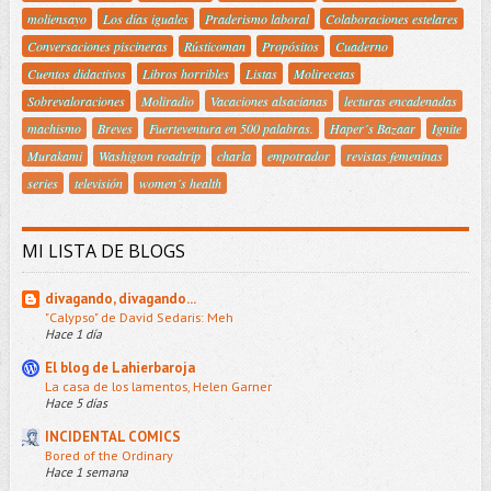
moliensayo
Los días iguales
Praderismo laboral
Colaboraciones estelares
Conversaciones piscineras
Rústicoman
Propósitos
Cuaderno
Cuentos didactivos
Libros horribles
Listas
Molirecetas
Sobrevaloraciones
Moliradio
Vacaciones alsacianas
lecturas encadenadas
machismo
Breves
Fuerteventura en 500 palabras.
Haper´s Bazaar
Ignite
Murakami
Washigton roadtrip
charla
empotrador
revistas femeninas
series
televisión
women´s health
MI LISTA DE BLOGS
divagando, divagando...
"Calypso" de David Sedaris: Meh
Hace 1 día
El blog de Lahierbaroja
La casa de los lamentos, Helen Garner
Hace 5 días
INCIDENTAL COMICS
Bored of the Ordinary
Hace 1 semana