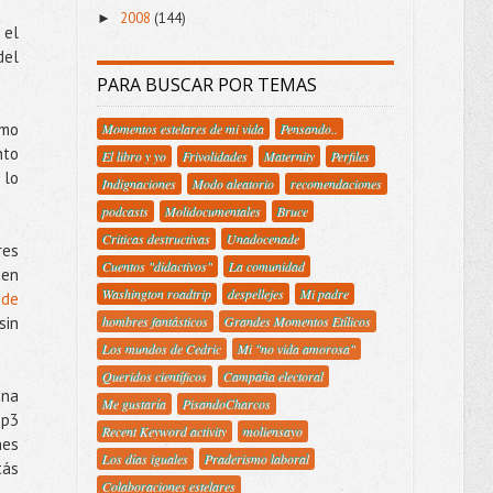
2008
(144)
►
 el
del
PARA BUSCAR POR TEMAS
imo
Momentos estelares de mi vida
Pensando..
nto
El libro y yo
Frivolidades
Maternity
Perfiles
 lo
Indignaciones
Modo aleatorio
recomendaciones
podcasts
Molidocumentales
Bruce
Criticas destructivas
Unadocenade
res
Cuentos "didactivos"
La comunidad
 en
Washington roadtrip
despellejes
Mi padre
 de
sin
hombres fantásticos
Grandes Momentos Etílicos
Los mundos de Cedric
Mi "no vida amorosa"
Queridos científicos
Campaña electoral
una
Me gustaría
PisandoCharcos
mp3
Recent Keyword activity
moliensayo
nes
Los días iguales
Praderismo laboral
tás
Colaboraciones estelares