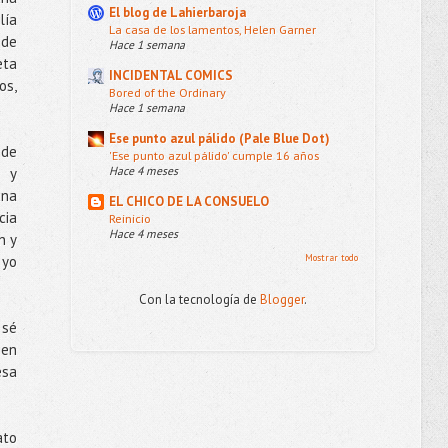
El blog de Lahierbaroja
lía
La casa de los lamentos, Helen Garner
 de
Hace 1 semana
eta
INCIDENTAL COMICS
os,
Bored of the Ordinary
Hace 1 semana
Ese punto azul pálido (Pale Blue Dot)
 de
'Ese punto azul pálido' cumple 16 años
Hace 4 meses
á y
una
EL CHICO DE LA CONSUELO
cia
Reinicio
Hace 4 meses
n y
Mostrar todo
 yo
Con la tecnología de
Blogger
.
 sé
 en
esa
ato