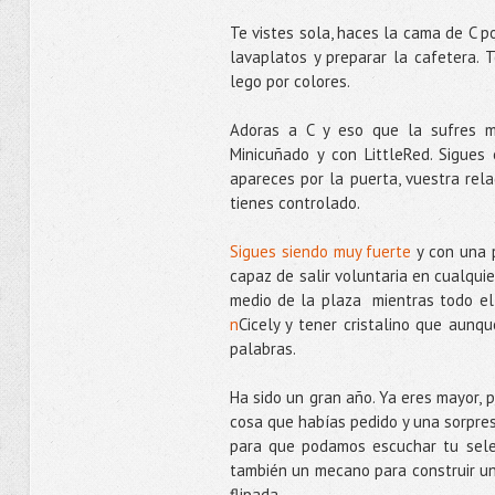
Te vistes sola, haces la cama de C po
lavaplatos y preparar la cafetera. 
lego por colores.
Adoras a C y eso que la sufres 
Minicuñado y con LittleRed. Sigues
apareces por la puerta, vuestra rel
tienes controlado.
Sigues siendo muy fuerte
y con una 
capaz de salir voluntaria en cualquie
medio de la plaza mientras todo el
n
Cicely y tener cristalino que aunq
palabras.
Ha sido un gran año. Ya eres mayor, 
cosa que habías pedido y una sorpresa
para que podamos escuchar tu selec
también un mecano para construir un
flipada.