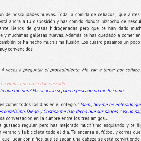
n de posibilidades nuevas. Toda la comida de celiacos, que antes
tá ahora a tu disposición y has comido donuts, bizcocho de nesqui
mente llenos de grasas hidrogenadas pero que te han dado muc
he y muchímas galletas nuevas. Además te has quedado a comer en
y también te ha hecho muchísima ilusión. Los cuatro pasamos un poco
muy convencidos.
o 4 veces a preguntar el procedimiento. Me van a tomar por coñazo
 y vigilar que no le dan pescado.
o que me den? Por si acaso si parece pescado no me lo como.
es comer todos los días en el colegio. "
Mami, hoy me he enterado que
s baratísimo. Diego y Cristina me han dicho que sus padres casi no pa
sa conversación en la cumbre entre los tres amigos...
a gustado regular, pero has mejorado muchísimo esquiando y te fli
verano y la bicicleta todo el día. Te encanta el fútbol y corres que
 que jugar con niños que te sacan una cabeza se está convirtiendo