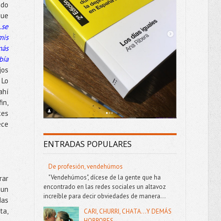
ado
que
.se
mis
más
bía
jos
 Lo
ahí
in,
tes
ece
ENTRADAS POPULARES
De profesión, vendehúmos
"Vendehúmos", dícese de la gente que ha
rar
encontrado en las redes sociales un altavoz
 un
increíble para decir obviedades de manera...
das
ta,
CARI, CHURRI, CHATA...Y DEMÁS
HORRORES