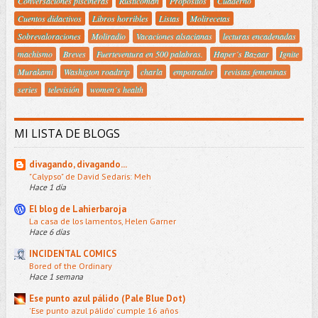
Conversaciones piscineras
Rústicoman
Propósitos
Cuaderno
Cuentos didactivos
Libros horribles
Listas
Molirecetas
Sobrevaloraciones
Moliradio
Vacaciones alsacianas
lecturas encadenadas
machismo
Breves
Fuerteventura en 500 palabras.
Haper´s Bazaar
Ignite
Murakami
Washigton roadtrip
charla
empotrador
revistas femeninas
series
televisión
women´s health
MI LISTA DE BLOGS
divagando, divagando...
"Calypso" de David Sedaris: Meh
Hace 1 día
El blog de Lahierbaroja
La casa de los lamentos, Helen Garner
Hace 6 días
INCIDENTAL COMICS
Bored of the Ordinary
Hace 1 semana
Ese punto azul pálido (Pale Blue Dot)
'Ese punto azul pálido' cumple 16 años