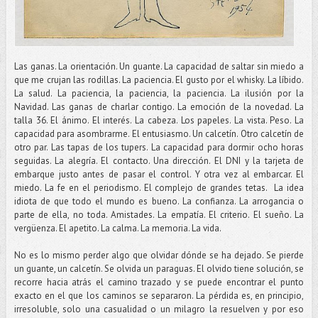
Las ganas. La orientación. Un guante. La capacidad de saltar sin miedo a
que me crujan las rodillas. La paciencia. El gusto por el whisky. La líbido.
La salud. La paciencia, la paciencia, la paciencia. La ilusión por la
Navidad. Las ganas de charlar contigo. La emoción de la novedad. La
talla 36. El ánimo. El interés. La cabeza. Los papeles. La vista. Peso. La
capacidad para asombrarme. El entusiasmo. Un calcetín. Otro calcetín de
otro par. Las tapas de los tupers. La capacidad para dormir ocho horas
seguidas. La alegría. El contacto. Una dirección. El DNI y la tarjeta de
embarque justo antes de pasar el control. Y otra vez al embarcar. El
miedo. La fe en el periodismo. El complejo de grandes tetas. La idea
idiota de que todo el mundo es bueno. La confianza. La arrogancia o
parte de ella, no toda. Amistades. La empatía. El criterio. El sueño. La
vergüenza. El apetito. La calma. La memoria. La vida.
No es lo mismo perder algo que olvidar dónde se ha dejado. Se pierde
un guante, un calcetín. Se olvida un paraguas. El olvido tiene solución, se
recorre hacia atrás el camino trazado y se puede encontrar el punto
exacto en el que los caminos se separaron. La pérdida es, en principio,
irresoluble, solo una casualidad o un milagro la resuelven y por eso