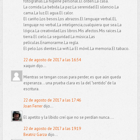
fotografías.La higiene personal.El orden.La casa.
La comida.La bebida.La paz.La serenidad.El silencio.La
cama.La luz.El agua.El calor.
El cariño.Los besos.Los abrazos.El lenguaje verbal.EL
lenguaje no verbal.La inteligencia,cualquiera que sea.La
lógica.La creatividad.Los libros.Mis afectos.Mis raíces.La
tierra.El cielo.La seguridad.La música.Las
películas.Enamorarme.La regla.
El pelo.Los dientes.La wifi.La El móvil.La memoria.El tabaco.
22 de agosto de 2017 a las 16:54
xaquin dijo...
Mientras se tengan cosas para perder, es que aún queda
esperanza... una prueba clara es la del "sentido" de la
escritura.
22 de agosto de 2017 a las 17:46
Joan Ferrer
dijo...
El apetito y la líbido creí que no se perdían nunca....
22 de agosto de 2017 a las 19:19
Beatriz Garza
dijo...