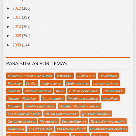
2012
(206)
►
2011
(219)
►
2010
(265)
►
2009
(290)
►
2008
(144)
►
PARA BUSCAR POR TEMAS
Momentos estelares de mi vida
Pensando..
El libro y yo
Frivolidades
Maternity
Perfiles
Indignaciones
Modo aleatorio
recomendaciones
podcasts
Molidocumentales
Bruce
Criticas destructivas
Unadocenade
Cuentos "didactivos"
La comunidad
Washington roadtrip
despellejes
Mi padre
hombres fantásticos
Grandes Momentos Etílicos
Los mundos de Cedric
Mi "no vida amorosa"
Queridos científicos
Campaña electoral
Me gustaría
PisandoCharcos
Recent Keyword activity
moliensayo
Los días iguales
Praderismo laboral
Colaboraciones estelares