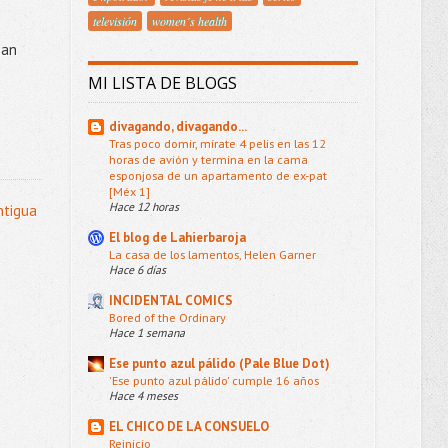
televisión
women´s health
ean
MI LISTA DE BLOGS
divagando, divagando...
Tras poco domir, mírate 4 pelis en las 12
horas de avión y termina en la cama
esponjosa de un apartamento de ex-pat
[Méx 1]
Hace 12 horas
ntigua
El blog de Lahierbaroja
La casa de los lamentos, Helen Garner
Hace 6 días
INCIDENTAL COMICS
Bored of the Ordinary
Hace 1 semana
Ese punto azul pálido (Pale Blue Dot)
'Ese punto azul pálido' cumple 16 años
Hace 4 meses
EL CHICO DE LA CONSUELO
Reinicio