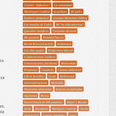
Cuentos "didactivos"
La comunidad
Washington roadtrip
despellejes
Mi padre
hombres fantásticos
Grandes Momentos Etílicos
Los mundos de Cedric
Mi "no vida amorosa"
Queridos científicos
Campaña electoral
Me gustaría
PisandoCharcos
Recent Keyword activity
moliensayo
Los días iguales
Praderismo laboral
Colaboraciones estelares
co.
Conversaciones piscineras
Rústicoman
Propósitos
Cuaderno
Cuentos didactivos
Libros horribles
Listas
Molirecetas
zza
Sobrevaloraciones
Moliradio
Vacaciones alsacianas
lecturas encadenadas
machismo
Breves
Fuerteventura en 500 palabras.
Haper´s Bazaar
os,
Ignite
Murakami
Washigton roadtrip
charla
ólo
empotrador
revistas femeninas
series