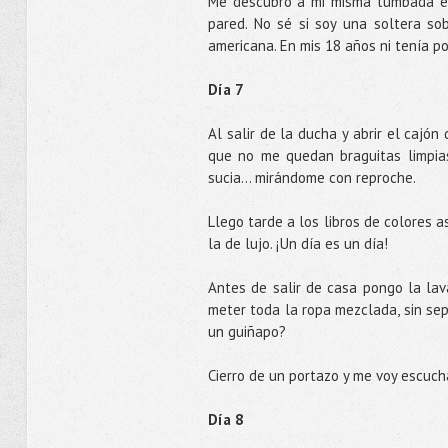
Me descubro a mi misma tumbada en 
pared. No sé si soy una soltera so
americana. En mis 18 años ni tenía por
Día 7
Al salir de la ducha y abrir el cajón 
que no me quedan braguitas limpias
sucia... mirándome con reproche.
Llego tarde a los libros de colores a
la de lujo. ¡Un día es un día!
Antes de salir de casa pongo la lav
meter toda la ropa mezclada, sin sep
un guiñapo?
Cierro de un portazo y me voy escuch
Día 8