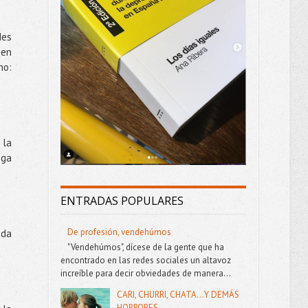
des
 en
ho:
 la
iga
ENTRADAS POPULARES
De profesión, vendehúmos
eda
"Vendehúmos", dícese de la gente que ha
encontrado en las redes sociales un altavoz
increíble para decir obviedades de manera...
CARI, CHURRI, CHATA...Y DEMÁS
HORRORES