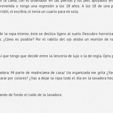
la cama, con el ordenador en las piernas y los pies apoyados en
brevenida o tengo una regresión a los 18 años. A los 18 de una p
tátil, ni escribía, ni tenía un cuarto para mi sola.
de la ropa interior, éste se desliza ligero al suelo. Descubro horroriz
. ¿Cómo es posible? Por el rabillo del ojo atisbo un montón de r
sí que tengo que decidir entre la lencería de lujo o la de regla. Opto 
adora. Mi parte de madre/ama de casa/ tía organizada me grita ¿Va
arar por colores? ¿Vas a dejar la ropa todo el día en la lavadora he
ando de fondo el ruido de la lavadora.