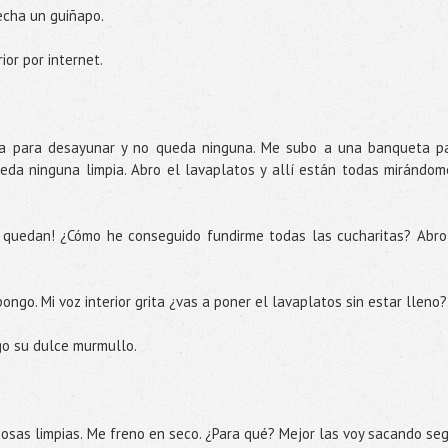
echa un guiñapo.
or por internet.
za para desayunar y no queda ninguna. Me subo a una banqueta p
a ninguna limpia. Abro el lavaplatos y allí están todas mirándome
o quedan! ¿Cómo he conseguido fundirme todas las cucharitas? Abro
ongo. Mi voz interior grita ¿vas a poner el lavaplatos sin estar lleno?
igo su dulce murmullo.
cosas limpias. Me freno en seco. ¿Para qué? Mejor las voy sacando se