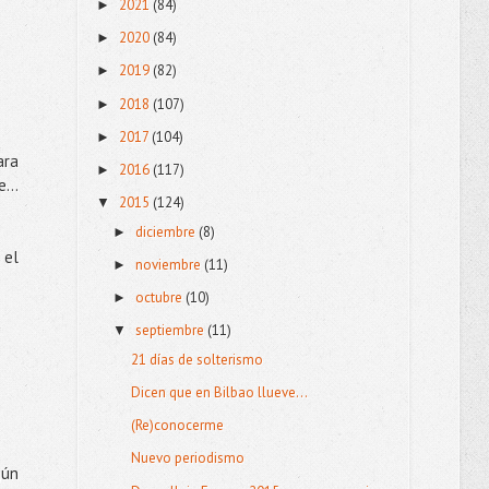
2021
(84)
►
2020
(84)
►
2019
(82)
►
2018
(107)
►
2017
(104)
►
ara
2016
(117)
►
...
2015
(124)
▼
diciembre
(8)
►
 el
noviembre
(11)
►
octubre
(10)
►
septiembre
(11)
▼
21 días de solterismo
Dicen que en Bilbao llueve...
(Re)conocerme
Nuevo periodismo
gún