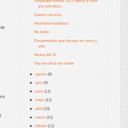
Despelleje Emmys 2015: vamos a morir
por sobredosi...
Seamos sinceros
Anomalía estadística
 de
No todas
Documentales que hay que ver: rusos y
arte.
Verano del 42
Soy una chica con suerte
agosto
(8)
►
julio
(9)
►
junio
(12)
►
pro
mayo
(11)
►
abril
(10)
►
l.
marzo
(12)
►
febrero
(12)
►