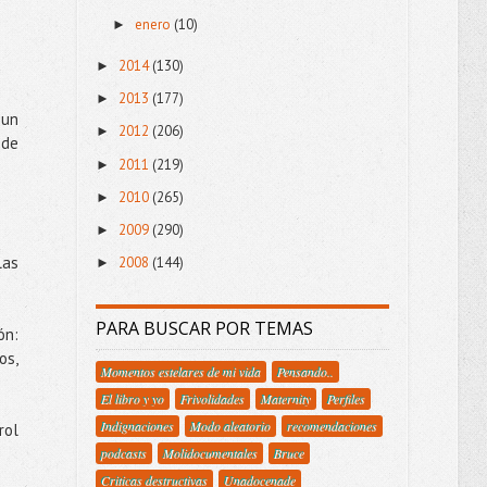
enero
(10)
►
2014
(130)
►
2013
(177)
►
 un
2012
(206)
►
 de
2011
(219)
►
2010
(265)
►
2009
(290)
►
las
2008
(144)
►
PARA BUSCAR POR TEMAS
ón:
os,
Momentos estelares de mi vida
Pensando..
El libro y yo
Frivolidades
Maternity
Perfiles
Indignaciones
Modo aleatorio
recomendaciones
rol
podcasts
Molidocumentales
Bruce
Criticas destructivas
Unadocenade