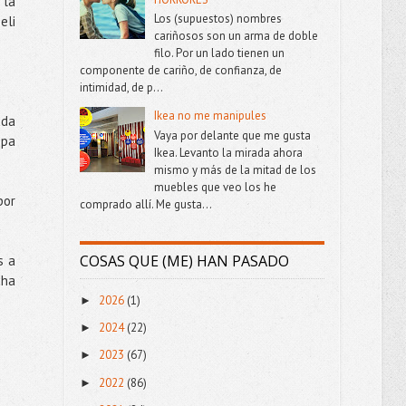
 la
Los (supuestos) nombres
eli
cariñosos son un arma de doble
filo. Por un lado tienen un
componente de cariño, de confianza, de
intimidad, de p...
Ikea no me manipules
ada
Vaya por delante que me gusta
opa
Ikea. Levanto la mirada ahora
mismo y más de la mitad de los
muebles que veo los he
por
comprado allí. Me gusta...
COSAS QUE (ME) HAN PASADO
s a
cha
2026
(1)
►
2024
(22)
►
2023
(67)
►
2022
(86)
►