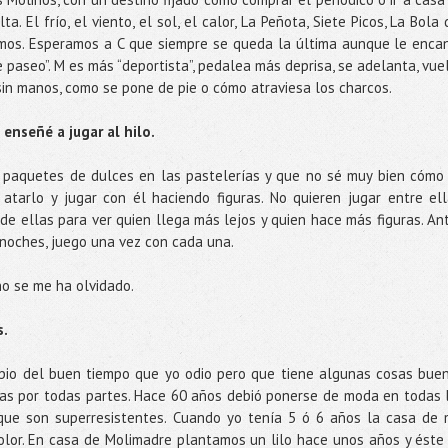
. El frío, el viento, el sol, el calor, La Peñota, Siete Picos, La Bola 
os. Esperamos a C que siempre se queda la última aunque le enca
e paseo”. M es más “deportista”, pedalea más deprisa, se adelanta, vue
in manos, como se pone de pie o cómo atraviesa los charcos.
enseñé a jugar al hilo.
s paquetes de dulces en las pastelerías y que no sé muy bien cómo
tarlo y jugar con él haciendo figuras. No quieren jugar entre ell
e ellas para ver quien llega más lejos y quien hace más figuras. An
 noches, juego una vez con cada una.
no se me ha olvidado.
s.
ncipio del buen tiempo que yo odio pero que tiene algunas cosas bue
las por todas partes. Hace 60 años debió ponerse de moda en todas 
 que son superresistentes. Cuando yo tenía 5 ó 6 años la casa de 
 olor. En casa de Molimadre plantamos un lilo hace unos años y éste