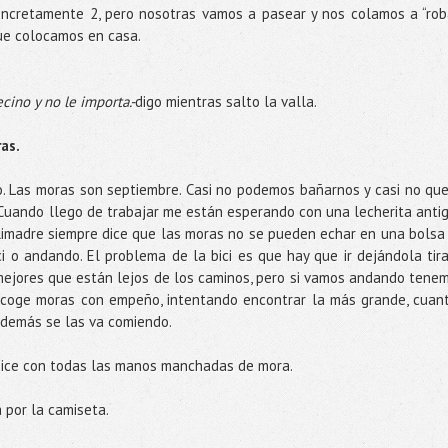
concretamente 2, pero nosotras vamos a pasear y nos colamos a “rob
que colocamos en casa.
ecino y no le importa.-
digo mientras salto la valla.
as.
o. Las moras son septiembre. Casi no podemos bañarnos y casi no qu
Cuando llego de trabajar me están esperando con una lecherita anti
imadre siempre dice que las moras no se pueden echar en una bolsa
ici o andando. El problema de la bici es que hay que ir dejándola tir
 mejores que están lejos de los caminos, pero si vamos andando tene
recoge moras con empeño, intentando encontrar la más grande, cuan
demás se las va comiendo.
dice con todas las manos manchadas de mora.
 por la camiseta.