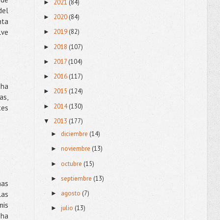
2021
(84)
►
del
2020
(84)
►
nta
lve
2019
(82)
►
2018
(107)
►
2017
(104)
►
2016
(117)
►
 ha
2015
(124)
►
as,
2014
(130)
►
tes
2013
(177)
▼
diciembre
(14)
►
noviembre
(13)
►
octubre
(15)
►
septiembre
(13)
►
nas
agosto
(7)
las
►
mis
julio
(13)
►
 ha