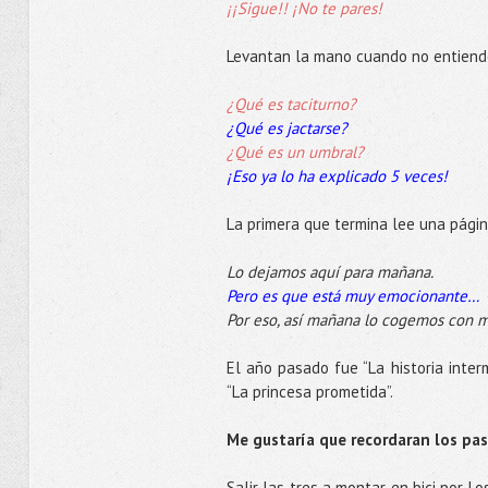
¡¡Sigue!! ¡No te pares!
Levantan la mano cuando no entiend
¿Qué es taciturno?
¿Qué es jactarse?
¿Qué es un umbral?
¡Eso ya lo ha explicado 5 veces!
La primera que termina lee una pági
Lo dejamos aquí para mañana.
Pero es que está muy emocionante…
Por eso, así mañana lo cogemos con m
El año pasado fue “La historia inter
“La princesa prometida”.
Me gustaría que recordaran los pas
Salir las tres a montar en bici por L