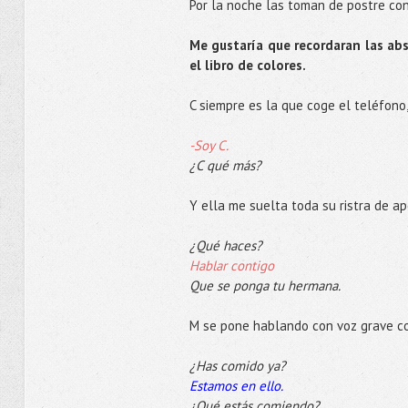
Por la noche las toman de postre co
Me gustaría que recordaran las a
el libro de colores.
C siempre es la que coge el teléfono
-Soy C.
¿C qué más?
Y ella me suelta toda su ristra de ap
¿Qué haces?
Hablar contigo
Que se ponga tu hermana.
M se pone hablando con voz grave c
¿Has comido ya?
Estamos en ello.
¿Qué estás comiendo?