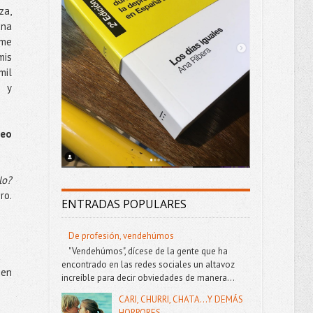
za,
una
 me
mis
mil
s y
leo
lo?
ro.
ENTRADAS POPULARES
De profesión, vendehúmos
"Vendehúmos", dícese de la gente que ha
encontrado en las redes sociales un altavoz
 en
increíble para decir obviedades de manera...
CARI, CHURRI, CHATA...Y DEMÁS
HORRORES