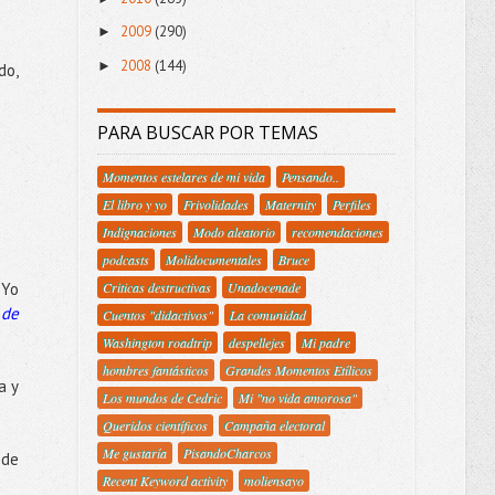
2009
(290)
►
2008
(144)
►
do,
PARA BUSCAR POR TEMAS
Momentos estelares de mi vida
Pensando..
El libro y yo
Frivolidades
Maternity
Perfiles
Indignaciones
Modo aleatorio
recomendaciones
podcasts
Molidocumentales
Bruce
Criticas destructivas
Unadocenade
 Yo
 de
Cuentos "didactivos"
La comunidad
Washington roadtrip
despellejes
Mi padre
hombres fantásticos
Grandes Momentos Etílicos
a y
Los mundos de Cedric
Mi "no vida amorosa"
Queridos científicos
Campaña electoral
Me gustaría
PisandoCharcos
 de
Recent Keyword activity
moliensayo