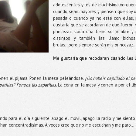
adolescentes y les de muchísima vergüen
cuando sean mayores y piensen que soy 
pesada o cuando ya no esté con ellas,
gustaría que se acordaran de que fueron 
princezaz. Cada una tiene su nombre y 
distintos y también las llamo bicho
brujas…pero siempre serán mis princezaz.
Me gustaría que recodaran cuando les 
ponen el pijama. Ponen la mesa peleándose.
¿Os habéis cepillado el pe
atillas? Poneos las zapatillas.
La cena en la mesa y corren a por el lib
ndo para el día siguiente, apago el móvil, apago la radio y me siento
cuchan concentradísimas. A veces creo que no me escuchan y me paro...