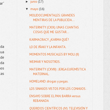
junio
(17)
►
ar”
mayo
(16)
▼
MOLIDOCUMENTALES: GRANDES
MENTIRAS DE LA PUBLICIDA...
MATERNITY (CXIX): UNAS CUANTAS
COSAS QUE ME GUSTAR...
KARMACRACY ¿KARMA QUÉ?
eda
LO DE IÑAKI Y LA INFANTA.
gua
MOMENTOS MUSICALES BY MOLI (II)
 de
WEIMAR Y NOSOTROS.
ada
mos
MATERNITY (CXVIII) : JERGA EUFEMÍSTICA
tas
MATERNAL.
HOMELAND: drogas y pegas.
LOS SINHIJOS VISTOS POR LOS CONHIJOS.
ENSAYO SOBRE EL PAN: BARRA versus
REBANADA
QUERIDOS CIENTÍFICOS (IV): TELEVISIÓN Y