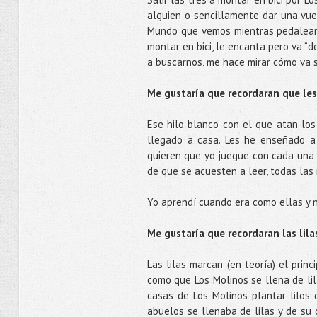
alguien o sencillamente dar una vuelta
Mundo que vemos mientras pedaleam
montar en bici, le encanta pero va “d
a buscarnos, me hace mirar cómo va s
Me gustaría que recordaran que les 
Ese hilo blanco con el que atan lo
llegado a casa. Les he enseñado a a
quieren que yo juegue con cada una d
de que se acuesten a leer, todas las
Yo aprendí cuando era como ellas y 
Me gustaría que recordaran las lila
Las lilas marcan (en teoría) el pri
como que Los Molinos se llena de li
casas de Los Molinos plantar lilos
abuelos se llenaba de lilas y de su