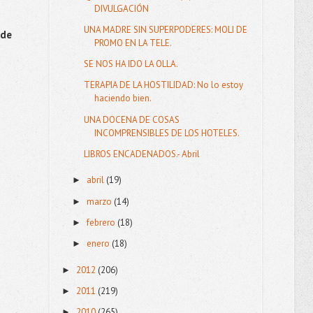
DIVULGACIÓN
UNA MADRE SIN SUPERPODERES: MOLI DE
sde
PROMO EN LA TELE.
SE NOS HA IDO LA OLLA.
TERAPIA DE LA HOSTILIDAD: No lo estoy
haciendo bien.
UNA DOCENA DE COSAS
INCOMPRENSIBLES DE LOS HOTELES.
LIBROS ENCADENADOS.- Abril
abril
(19)
►
marzo
(14)
►
febrero
(18)
►
enero
(18)
►
2012
(206)
►
2011
(219)
►
2010
(265)
►