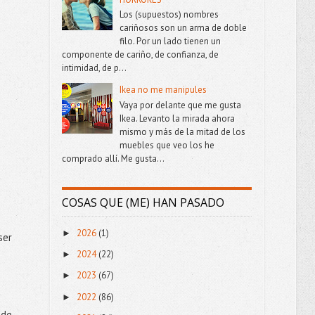
Los (supuestos) nombres
cariñosos son un arma de doble
filo. Por un lado tienen un
componente de cariño, de confianza, de
intimidad, de p...
Ikea no me manipules
Vaya por delante que me gusta
Ikea. Levanto la mirada ahora
mismo y más de la mitad de los
muebles que veo los he
comprado allí. Me gusta...
COSAS QUE (ME) HAN PASADO
2026
(1)
►
ser
2024
(22)
►
2023
(67)
►
2022
(86)
►
 de