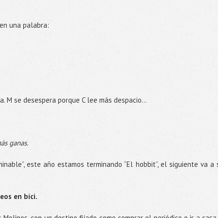
en una palabra:
na. M se desespera porque C lee más despacio…
ás ganas.
minable”, este año estamos terminando “El hobbit”, el siguiente va a 
eos en bici.
os Molinos, con un destino fijado como comprar el periódico o ir a casa