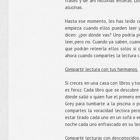
frases y de ahí historias enteras. L
alucinas.
Hasta ese momento, les has leído cu
empieza cuando ellos pueden leer y
dicen: ¿por dónde vas? Uno podría p
leer, pero no. Cuando ya saben, cuan
que podrán releerla ellos solos si 
ahora cuando compartes la lectura c
Compartir lectura con tus hermanos.
Si creces en una casa con libros y t
es feroz. Cada libro que se descubr
dónde salió o quien fue el primero en
Grey para tumbarte a la piscina o p
compartes la voracidad lectora per
estar tirado cada uno en un sofá o 
noche cada uno enfrascado en su lect
Compartir lecturas con desconocidos.