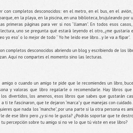
 con completos desconocidos: en el metro, en el bus, en el avión,
arque, en la playa, en la piscina, en una biblioteca, brujuleando por 
las primeras páginas para ver si nos “llaman”. En todos esos casos,
 lectura, uno se pregunta qué estará leyendo el otro, ¿me gustaría 
 yo eso” o lo mejor de todo “ Yo he leído ese libro…y le va a flipar”.
on completos desconocidos abriendo un blog y escribiendo de los lib
izan. Aquí no compartes el momento sino las lecturas.
n amigo o cuando un amigo te pide que le recomiendes un libro, buc
ona y valoras que libro regalarle o recomendarle. Hay libros que
os divertidos, los amenos, esos libros que sabes que gustarán cas
 a ti te fascinaron, que te dejaron “marca”y que manejas con cuidado.
uieres que nada los “manche”, por una parte si la otra persona es am
le de ese libro pero ¿y si no le gusta? ¿Podrás soportar que te destr
 tu percepción sobre tu amigo si no ve lo que tú viste en ese libro?