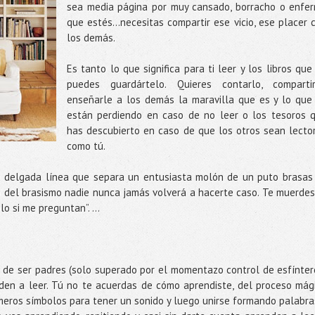
sea media página por muy cansado, borracho o enfe
que estés…necesitas compartir ese vicio, ese placer 
los demás.
Es tanto lo que significa para ti leer y los libros que
puedes guardártelo. Quieres contarlo, compartir
enseñarle a los demás la maravilla que es y lo que
están perdiendo en caso de no leer o los tesoros 
has descubierto en caso de que los otros sean lecto
como tú.
la delgada línea que separa un entusiasta molón de un puto brasas
o del brasismo nadie nunca jamás volverá a hacerte caso. Te muerdes
blo si me preguntan”. …
de ser padres (solo superado por el momentazo control de esfínter
den a leer. Tú no te acuerdas de cómo aprendiste, del proceso mág
 meros símbolos para tener un sonido y luego unirse formando palabra