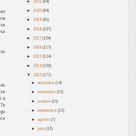
2021
(84)
►
2020
(84)
►
 en
una
2019
(82)
►
 se
2018
(107)
►
eso
2017
(104)
►
2016
(117)
►
ros
2015
(124)
►
2014
(130)
►
2013
(177)
▼
diciembre
(14)
►
eas
 se
noviembre
(13)
►
i a
octubre
(15)
►
 Te
septiembre
(13)
►
igo
oce
agosto
(7)
►
julio
(13)
►