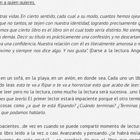
n a quien quieres.
ras vidas. En cierto sentido, cada cual a su modo, cuantos hemos ojea
que no tantos, se tejen con nuestra identidad, logrando precisamente 
mos que cierto libro es el libro sin el cual todo sería distinto. No siem
 demás. Decir su título es prácticamente una confesión, y no descarta
ya una confidencia. Nuestra relación con él es literalmente amorosa o 
óximo y siempre nos dice algo. Y nos gusta”.
(Darse a la lectura. Ang
en un sofá, en la playa, en un avión, en donde sea. Cada uno un lib
ndo leas
esto te va a flipar o te va a horrorizar esto que acabo de leer.
 leer pero no la lectura, como mucho la lectura será sucesiva…uno 
nes que leerlo
. El primer lector estará impaciente porque el otro termi
r cosas como
¿a qué te está flipando? ¿Cuándo terminas? ¿Terminas 
 que podamos hablarlo.
impacientes…de vez en cuando se puede compartir momento de lectur
mo libro leído a la vez..o casi. Avanzando y pensando..¿le habrá mol
uenta de esta errata? ¿ se acordará de que el libro que apar