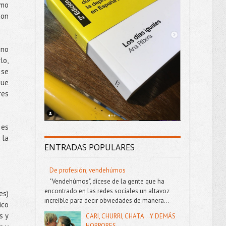
rmo
con
 no
lo,
 se
que
res
 es
 la
ENTRADAS POPULARES
De profesión, vendehúmos
"Vendehúmos", dícese de la gente que ha
encontrado en las redes sociales un altavoz
es)
increíble para decir obviedades de manera...
ico
s y
CARI, CHURRI, CHATA...Y DEMÁS
HORRORES