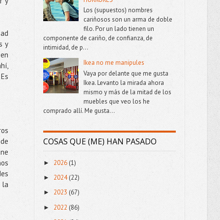
r y
Los (supuestos) nombres
cariñosos son un arma de doble
filo. Por un lado tienen un
dad
componente de cariño, de confianza, de
s y
intimidad, de p...
ben
Ikea no me manipules
hí,
Vaya por delante que me gusta
 Es
Ikea. Levanto la mirada ahora
mismo y más de la mitad de los
muebles que veo los he
comprado allí. Me gusta...
ros
COSAS QUE (ME) HAN PASADO
 de
ane
nos
2026
(1)
►
des
2024
(22)
►
 la
2023
(67)
►
2022
(86)
►