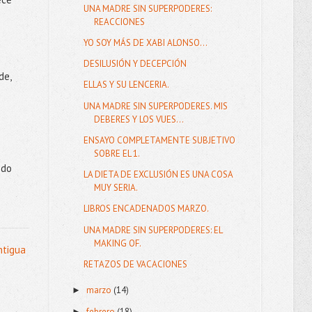
UNA MADRE SIN SUPERPODERES:
REACCIONES
YO SOY MÁS DE XABI ALONSO...
DESILUSIÓN Y DECEPCIÓN
de,
ELLAS Y SU LENCERIA.
UNA MADRE SIN SUPERPODERES. MIS
DEBERES Y LOS VUES...
ENSAYO COMPLETAMENTE SUBJETIVO
SOBRE EL 1.
ndo
LA DIETA DE EXCLUSIÓN ES UNA COSA
MUY SERIA.
LIBROS ENCADENADOS MARZO.
UNA MADRE SIN SUPERPODERES: EL
MAKING OF.
ntigua
RETAZOS DE VACACIONES
marzo
(14)
►
febrero
(18)
►