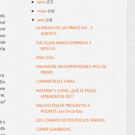
junio
(17)
►
mayo
(16)
►
do,
abril
(19)
▼
que
LA PARADA DE LAS PRINCESAS...Y
pre
ALBERTO.
mos
más
SUE ELLEN, MANOS DORMIDAS Y
ela
MOSCAS.
UNA CASA.
UNA MADRE SIN SUPERPODERES: MOLI DE
PROMO
ro.
En
COMPARTIR LECTURAS.
lee
MATERNITY (CXVII): ¿QUÉ SE PUEDE
ne,
APRENDER DE 007?
ya?
UNA DOCENA DE PREGUNTAS A
MOLINOS.- por Oscar Ray
LOS CONHIJOS VISTOS POR LOS SINHIJOS
a y
ado
COMER GUARRADAS.
ece