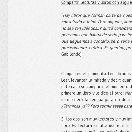
Compartir lecturas y libros con alguie
“
Hay libros que forman parte de nuest
consultado o leído. Pero algunos, aun
no sea tan idéntica..Y quizá considera
pensamos que habría de serlo para los
que lleguemos a contarlo, pero sería 
precisamente, erótica. Es querido, pr
Gabilondo)
Compartes el momento. Leer tirados 
Leer, levantar la mirada y decir: cua
este caso se comparte el momento de
primero un libro y le dice al otro:
tie
se morderá la lengua para no deci
¿Terminas ya?? Pero terminaaaaa para
Si los dos son muy lectores y muy 
libro. Es lectura simultánea, el mis
esto como a mí? ¿se habrá dado c