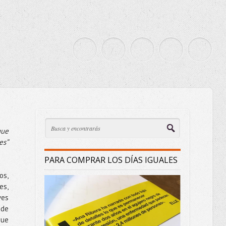
que
es”
PARA COMPRAR LOS DÍAS IGUALES
os,
es,
ves
 de
que