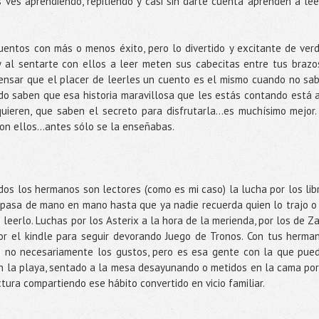
os ves aprendiendo, repitiendo y casi sin darte cuenta aprenden a lee
entos con más o menos éxito, pero lo divertido y excitante de ver
 al sentarte con ellos a leer meten sus cabecitas entre tus brazo
ensar que el placer de leerles un cuento es el mismo cuando no sa
do saben que esa historia maravillosa que les estás contando está a
quieren, que saben el secreto para disfrutarla…es muchísimo mejor.
on ellos…antes sólo se la enseñabas.
odos los hermanos son lectores (como es mi caso) la lucha por los lib
e pasa de mano en mano hasta que ya nadie recuerda quien lo trajo o
 leerlo. Luchas por los Asterix a la hora de la merienda, por los de Z
or el kindle para seguir devorando Juego de Tronos. Con tus herma
o no necesariamente los gustos, pero es esa gente con la que pue
en la playa, sentado a la mesa desayunando o metidos en la cama por
ura compartiendo ese hábito convertido en vicio familiar.