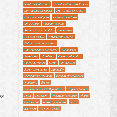
hombres fantásticos
Grandes Momentos Etílicos
Los mundos de Cedric
Mi "no vida amorosa"
Queridos científicos
Campaña electoral
e
Me gustaría
PisandoCharcos
Recent Keyword activity
moliensayo
Los días iguales
Praderismo laboral
Colaboraciones estelares
Conversaciones piscineras
Rústicoman
Propósitos
Cuaderno
Cuentos didactivos
Libros horribles
Listas
Molirecetas
Sobrevaloraciones
Moliradio
Vacaciones alsacianas
lecturas encadenadas
machismo
Breves
Fuerteventura en 500 palabras.
Haper´s Bazaar
ega
Ignite
Murakami
Washigton roadtrip
charla
empotrador
revistas femeninas
series
televisión
women´s health