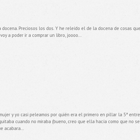
 docena. Preciosos los dos. Y he releído el de la docena de cosas qu
oy a poder ir a comprar un libro, joooo...
ujer y yo casi peleamos por quién era el primero en pillar la 5ª entr
o quitaba cuando no miraba (bueno, creo que ella hacía como que no se
e acabara...