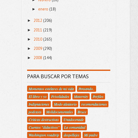
enero
(18)
►
2012
(206)
►
2011
(219)
►
2010
(265)
►
2009
(290)
►
2008
(144)
►
PARA BUSCAR POR TEMAS
Momentos estelares de mi vida
Pensando..
El libro y yo
Frivolidades
Maternity
Perfiles
Indignaciones
Modo aleatorio
recomendaciones
podcasts
Molidocumentales
Bruce
Criticas destructivas
Unadocenade
Cuentos "didactivos"
La comunidad
Washington roadtrip
despellejes
Mi padre