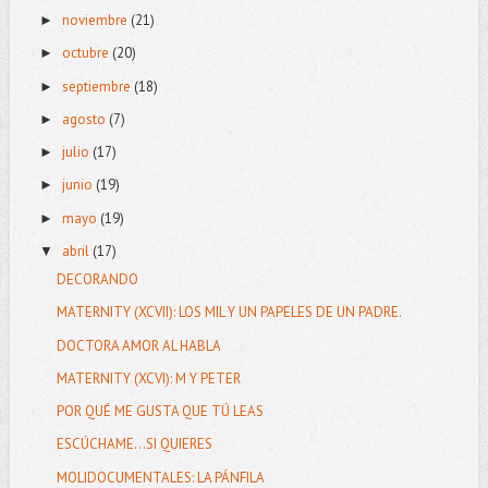
noviembre
(21)
►
octubre
(20)
►
septiembre
(18)
►
agosto
(7)
►
julio
(17)
►
junio
(19)
►
mayo
(19)
►
abril
(17)
▼
DECORANDO
MATERNITY (XCVII): LOS MIL Y UN PAPELES DE UN PADRE.
DOCTORA AMOR AL HABLA
MATERNITY (XCVI): M Y PETER
POR QUÉ ME GUSTA QUE TÚ LEAS
ESCÚCHAME...SI QUIERES
MOLIDOCUMENTALES: LA PÁNFILA