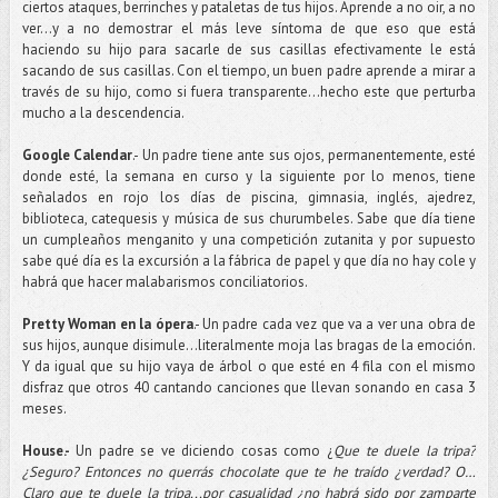
ciertos ataques, berrinches y pataletas de tus hijos. Aprende a no oir, a no
ver...y a no demostrar el más leve síntoma de que eso que está
haciendo su hijo para sacarle de sus casillas efectivamente le está
sacando de sus casillas. Con el tiempo, un buen padre aprende a mirar a
través de su hijo, como si fuera transparente...hecho este que perturba
mucho a la descendencia.
Google Calendar
.- Un padre tiene ante sus ojos, permanentemente, esté
donde esté, la semana en curso y la siguiente por lo menos, tiene
señalados en rojo los días de piscina, gimnasia, inglés, ajedrez,
biblioteca, catequesis y música de sus churumbeles. Sabe que día tiene
un cumpleaños menganito y una competición zutanita y por supuesto
sabe qué día es la excursión a la fábrica de papel y que día no hay cole y
habrá que hacer malabarismos conciliatorios.
Pretty Woman en la ópera
.- Un padre cada vez que va a ver una obra de
sus hijos, aunque disimule…literalmente moja las bragas de la emoción.
Y da igual que su hijo vaya de árbol o que esté en 4 fila con el mismo
disfraz que otros 40 cantando canciones que llevan sonando en casa 3
meses.
House.-
Un padre se ve diciendo cosas como ¿
Que te duele la tripa?
¿Seguro? Entonces no querrás chocolate que te he traído ¿verdad? O…
Claro que te duele la tripa...por casualidad ¿no habrá sido por zamparte