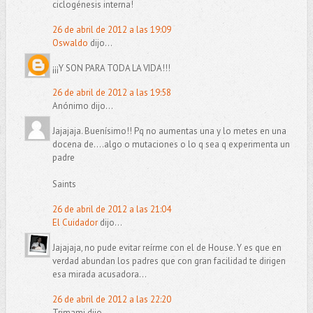
ciclogénesis interna!
26 de abril de 2012 a las 19:09
Oswaldo
dijo...
¡¡¡Y SON PARA TODA LA VIDA!!!
26 de abril de 2012 a las 19:58
Anónimo dijo...
Jajajaja. Buenísimo!! Pq no aumentas una y lo metes en una
docena de....algo o mutaciones o lo q sea q experimenta un
padre
Saints
26 de abril de 2012 a las 21:04
El Cuidador
dijo...
Jajajaja, no pude evitar reírme con el de House. Y es que en
verdad abundan los padres que con gran facilidad te dirigen
esa mirada acusadora...
26 de abril de 2012 a las 22:20
Trimami dijo...