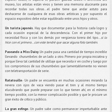
museo, los artistas están vivos y tienen una memoria alucinante para
recordar todas sus obras…el padre tiene que andar astuto para
deshacerse de cualquiera de esas obras artísticas y por supuesto el
espacio expositivo debe estar equilibrado entre unos hijos y otros.
Un turista japonés.
Hay que documentar para la historia cada logro y
cada ocasión especial de la descendencia. Con el primer hijo por
necesidad física y con los demás por vergüenza torera del tipo
...si lo
hice con el primero...con este tendré que sacar alguna foto también.
Paseando a Miss Daisy
. Un padre pasa una cantidad de tiempo increíble
llevando churumbeles de un lado a otro. Primero por propia iniciativa y
porque lleva tal cantidad de utillaje que necesita ir en coche y luego por
los compromisos de sus churumbeles que lamentablemente no vienen
con teletransportación de serie.
Ratatouille
.- Un padre se encuentra en muchas ocasiones mirando la
nevera con ojos de vaca viendo pasar el tren y al mismo tiempo
elucubrando que puede preparar con lo que tienen ahí, en el mínimo
tiempo posible, con la menor complicación posible y que le procure un
gran éxito de crítico y público.
La gran esfinge
.- Un padre sabe como permanecer imperturbable ante