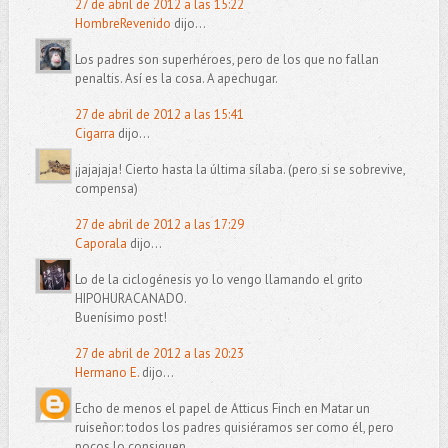
27 de abril de 2012 a las 15:22
HombreRevenido
dijo...
Los padres son superhéroes, pero de los que no fallan
penaltis. Así es la cosa. A apechugar.
27 de abril de 2012 a las 15:41
Cigarra
dijo...
¡jajajaja! Cierto hasta la última sílaba. (pero si se sobrevive,
compensa)
27 de abril de 2012 a las 17:29
Caporala
dijo...
Lo de la ciclogénesis yo lo vengo llamando el grito
HIPOHURACANADO.
Buenísimo post!
27 de abril de 2012 a las 20:23
Hermano E.
dijo...
Echo de menos el papel de Atticus Finch en Matar un
ruiseñor: todos los padres quisiéramos ser como él, pero
pocos lo consiguen.