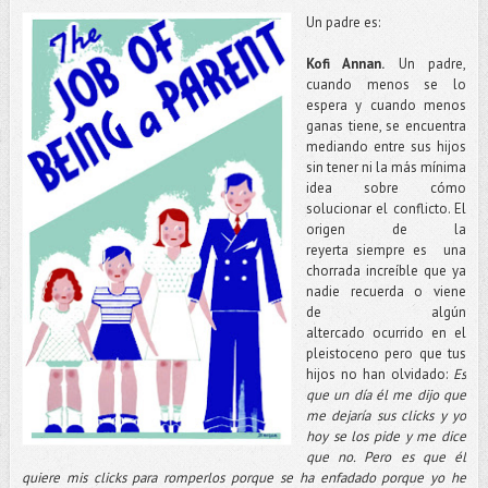
Un padre es:
Kofi Annan.
Un padre,
cuando menos se lo
espera y cuando menos
ganas tiene, se encuentra
mediando entre sus hijos
sin tener ni la más mínima
idea sobre cómo
solucionar el conflicto. El
origen de la
reyerta siempre es una
chorrada increíble que ya
nadie recuerda o viene
de algún
altercado ocurrido en el
pleistoceno pero que tus
hijos no han olvidado:
Es
que un día él me dijo que
me dejaría sus clicks y yo
hoy se los pide y me dice
que no. Pero es que él
quiere mis clicks para romperlos porque se ha enfadado porque yo he