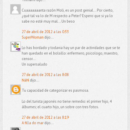
Cuaaaaaaanta razón Moli, es un post genial... Por cierto,
¿qué tal va lo de M respecto a Peter? Espero que si ya lo
sabe no esté muy mal... Un beso
27 de abril de 2012 a las 0:33
SuperWoman
dijo...
Lo has bordado y todavia hay un par de actividades que se te
han quedado en el bolsillo: enfermero, psicologo, maestro,
censor...
Un supersaludo
27 de abril de 2012 a las 8:08
NáN
dijo...
Tu capacidad de categorizar es pasmosa.
Lo del turista japonés no tiene remedio: el primer hijo, 4
álbumes; el cuarto hijo, un sobre con tres fotos.
27 de abril de 2012 a las 8:19
A filla do mar
dijo...