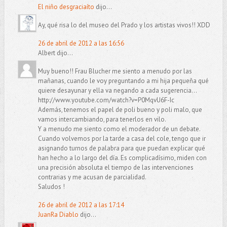
El niño desgraciaíto
dijo...
Ay, qué risa lo del museo del Prado y los artistas vivos!! XDD
26 de abril de 2012 a las 16:56
Albert dijo...
Muy bueno!! Frau Blucher me siento a menudo por las
mañanas, cuando le voy preguntando a mi hija pequeña qué
quiere desayunar y ella va negando a cada sugerencia...
http://www.youtube.com/watch?v=P0MqvU6F-Ic
Además, tenemos el papel de poli bueno y poli malo, que
vamos intercambiando, para tenerlos en vilo.
Y a menudo me siento como el moderador de un debate.
Cuando volvemos por la tarde a casa del cole, tengo que ir
asignando turnos de palabra para que puedan explicar qué
han hecho a lo largo del día. Es complicadísimo, miden con
una precisión absoluta el tiempo de las intervenciones
contrarias y me acusan de parcialidad.
Saludos !
26 de abril de 2012 a las 17:14
JuanRa Diablo
dijo...