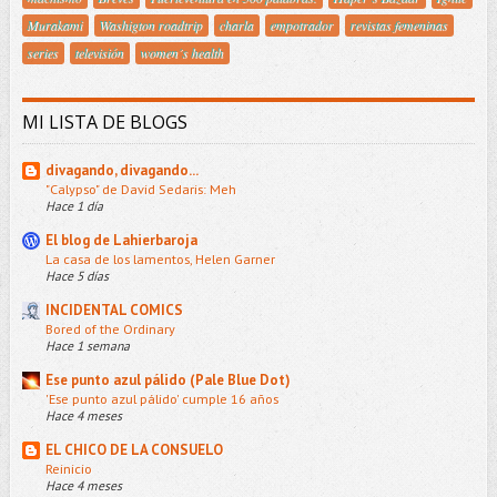
Murakami
Washigton roadtrip
charla
empotrador
revistas femeninas
series
televisión
women´s health
MI LISTA DE BLOGS
divagando, divagando...
"Calypso" de David Sedaris: Meh
Hace 1 día
El blog de Lahierbaroja
La casa de los lamentos, Helen Garner
Hace 5 días
INCIDENTAL COMICS
Bored of the Ordinary
Hace 1 semana
Ese punto azul pálido (Pale Blue Dot)
'Ese punto azul pálido' cumple 16 años
Hace 4 meses
EL CHICO DE LA CONSUELO
Reinicio
Hace 4 meses