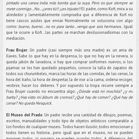
pintado una canoa india más bonita que la suya. Pero es que siempre se
mete conmigo…No…¡¡eres tú!! ¡¡es injusto!!
El padre, como Kofi, mira a su
alrededor y lamentablemente comprueba que a diferencia de Kofi no
tiene cascos azules que enviar. Normalmente se soluciona con algo
como:
bueno, bueno...no es para tanto…venga que sois hermanos
…Igual
que le ocurre a Kofi...las partes se marchan desilusionadísimas con la
mediación.
Frau Brujer
. Un padre (casi siempre más una madre) es un ama de
llaves. Sabe lo que hay en la despensa, lo que no hay en la nevera, si
queda jabón de lavadora, si hay que comprar uniformes nuevos, si los
pijamas se les han quedado pequeños, conoce la talla de zapatos de
todos sus churumbeles, marca las horas de las comidas, de las cenas, la
hora del baño, la hora de despertar, la de irse a la cama, ordena recoger,
vestirse, hacer los deberes. Y por supuesto la tropa recurre siempre a
Frau Brujer cuando no encuentra algo:
¿Dónde está mi mochila? ¿y mi
barby? ¿Has visto mi álbum de cromos? ¿Qué hay de comer? ¿Qué hay de
cenar? No queda Nesquick.
El Museo del Prado
. Un padre recibe una cantidad de dibujos, poemas,
escritos, manualidades y todo tipo de objetos artísticos comparable a
los fondos de cualquier museo. Todos hacen ilusión, todos emocionan y
todos tienen su historia...pero igual que en el museo, no se pueden
exponer todos, ni siquiera se pueden guardar todos. A diferencia del