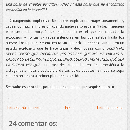
una bolsa de cheetos pandilla?? ¿No? ¿Y esta bolsa que he encontrado
escondida en la basura???
-
Ciclogénesis explosiva
: Un padre explosiona majestuosamente y
causando mucha impresión cuando nadie se lo espera. Nadie, ni siquiera
él mismo sabe porqué ese milisegundo es el que ha causado la
explosión y no las 57 veces anteriores en las que estaba hasta los
huevos. De repente se encuentra sin quererlo ni beberlo sumido en un
estado explosivo que le hace gritar y decir cosas como:
¿CUANTAS
VECES TENGO QUE DECIRLO?? ¿ES POSIBLE QUE NO ME HAGÁIS NI
CASO?? ES LA ÚLTIMA VEZ QUE LE DIGO, CUENTO HASTA TRES, QUÉ SEA
LA ÚLTIMA VEZ QUE
….una vez descargada la tensión atmosférica..la
ciclogénesis muta a cualquiera de los otros papeles...sin que se sepa
cuando retornara al primer plano de la acción.
Ser padre es agotador, porque además..tienes que seguir siendo tú.
Entrada más reciente
Inicio
Entrada antigua
24 comentarios: