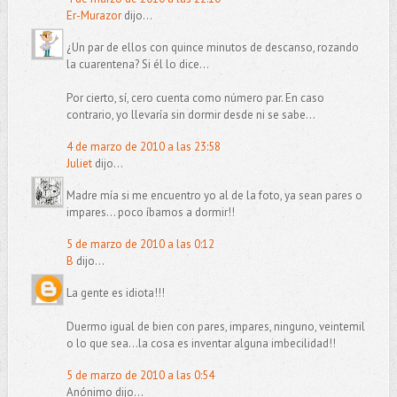
Er-Murazor
dijo...
¿Un par de ellos con quince minutos de descanso, rozando
la cuarentena? Si él lo dice...
Por cierto, sí, cero cuenta como número par. En caso
contrario, yo llevaría sin dormir desde ni se sabe...
4 de marzo de 2010 a las 23:58
Juliet
dijo...
Madre mía si me encuentro yo al de la foto, ya sean pares o
impares... poco íbamos a dormir!!
5 de marzo de 2010 a las 0:12
B
dijo...
La gente es idiota!!!
Duermo igual de bien con pares, impares, ninguno, veintemil
o lo que sea...la cosa es inventar alguna imbecilidad!!
5 de marzo de 2010 a las 0:54
Anónimo dijo...