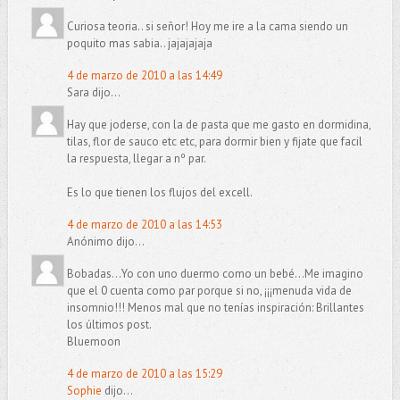
Curiosa teoria.. si señor! Hoy me ire a la cama siendo un
poquito mas sabia.. jajajajaja
4 de marzo de 2010 a las 14:49
Sara dijo...
Hay que joderse, con la de pasta que me gasto en dormidina,
tilas, flor de sauco etc etc, para dormir bien y fijate que facil
la respuesta, llegar a nº par.
Es lo que tienen los flujos del excell.
4 de marzo de 2010 a las 14:53
Anónimo dijo...
Bobadas...Yo con uno duermo como un bebé...Me imagino
que el 0 cuenta como par porque si no, ¡¡¡menuda vida de
insomnio!!! Menos mal que no tenías inspiración: Brillantes
los últimos post.
Bluemoon
4 de marzo de 2010 a las 15:29
Sophie
dijo...