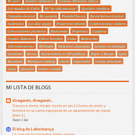
Mi padre
hombres fantásticos
Grandes Momentos Etílicos
Los mundos de Cedric
Mi "no vida amorosa"
Queridos científicos
Campaña electoral
Me gustaría
PisandoCharcos
Recent Keyword activity
moliensayo
Los días iguales
Praderismo laboral
Colaboraciones estelares
Conversaciones piscineras
Rústicoman
Propósitos
Cuaderno
Cuentos didactivos
Libros horribles
Listas
Molirecetas
Sobrevaloraciones
Moliradio
Vacaciones alsacianas
lecturas encadenadas
machismo
Breves
Fuerteventura en 500 palabras.
Haper´s Bazaar
Ignite
Murakami
Washigton roadtrip
charla
empotrador
revistas femeninas
series
televisión
women´s health
MI LISTA DE BLOGS
divagando, divagando...
Tras poco domir, mírate 4 pelis en las 12 horas de avión y
termina en la cama esponjosa de un apartamento de expat
[Méx 1]
Hace 1 día
El blog de Lahierbaroja
La casa de los lamentos, Helen Garner