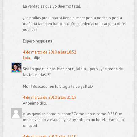
La verdad es que yo duermo fatal.
¿Le podías preguntar si tiene que ser por la noche o por la
mañana también funciona? ¿Se pueden acumular para otras
noches?
Espero respuesta.
4 de marzo de 2010 a las 18:52
Laia...
dijo...
Sisi, lo que tu digas, bien por ti, lalala... pero.. y la teoria de
las tetas frías???
Moli! Buscador en tu blog a la de ya!! xD
4 de marzo de 2010 a las 21:15
Anónimo dijo...
y las gayolas como cuentan? Como uno o como 0.5? Que
me he venido a esquiar y estoy sólo en un hotel... Gonzalo
on sport
4 de marzo de 2010 a las 22:10