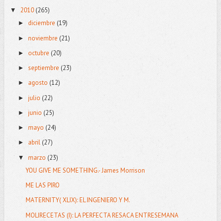
2010
(265)
▼
diciembre
(19)
►
noviembre
(21)
►
octubre
(20)
►
septiembre
(23)
►
agosto
(12)
►
julio
(22)
►
junio
(25)
►
mayo
(24)
►
abril
(27)
►
marzo
(23)
▼
YOU GIVE ME SOMETHING.- James Morrison
ME LAS PIRO
MATERNITY( XLIX): EL INGENIERO Y M.
MOLIRECETAS (I): LA PERFECTA RESACA ENTRESEMANA