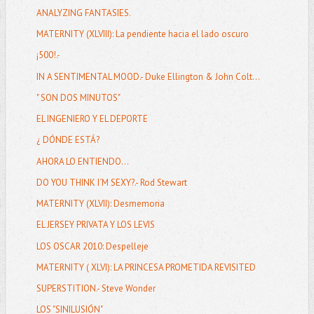
ANALYZING FANTASIES.
MATERNITY (XLVIII): La pendiente hacia el lado oscuro
¡500!.-
IN A SENTIMENTAL MOOD.- Duke Ellington & John Colt...
" SON DOS MINUTOS"
EL INGENIERO Y EL DEPORTE
¿ DÓNDE ESTÁ?
AHORA LO ENTIENDO...
DO YOU THINK I´M SEXY?.- Rod Stewart
MATERNITY (XLVII): Desmemoria
EL JERSEY PRIVATA Y LOS LEVIS
LOS OSCAR 2010: Despelleje
MATERNITY ( XLVI): LA PRINCESA PROMETIDA REVISITED
SUPERSTITION.- Steve Wonder
LOS "SINILUSIÓN"