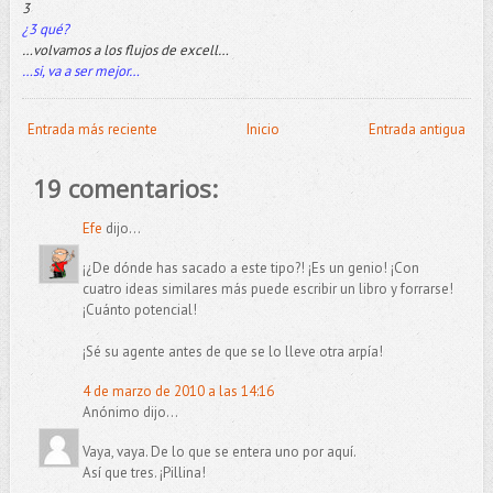
3
¿3 qué?
…volvamos a los flujos de excell…
…si, va a ser mejor…
Entrada más reciente
Inicio
Entrada antigua
19 comentarios:
Efe
dijo...
¡¿De dónde has sacado a este tipo?! ¡Es un genio! ¡Con
cuatro ideas similares más puede escribir un libro y forrarse!
¡Cuánto potencial!
¡Sé su agente antes de que se lo lleve otra arpía!
4 de marzo de 2010 a las 14:16
Anónimo dijo...
Vaya, vaya. De lo que se entera uno por aquí.
Así que tres. ¡Pillina!