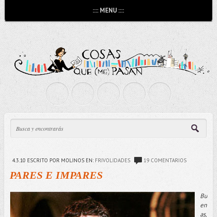
:::: MENU ::::
4.3.10
ESCRITO POR MOLINOS
EN:
FRIVOLIDADES
19 COMENTARIOS
PARES E IMPARES
Bu
en
as,