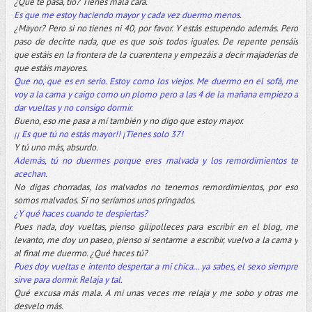
¿Qué te pasa, tío? Tienes mala cara.
Es que me estoy haciendo mayor y cada vez duermo menos.
¿Mayor? Pero si no tienes ni 40, por favor. Y estás estupendo además. Pero
paso de decirte nada, que es que sois todos iguales. De repente pensáis
que estáis en la frontera de la cuarentena y empezáis a decir majaderías de
que estáis mayores.
Que no, que es en serio. Estoy como los viejos. Me duermo en el sofá, me
voy a la cama y caigo como un plomo pero a las 4 de la mañana empiezo a
dar vueltas y no consigo dormir.
Bueno, eso me pasa a mí también y no digo que estoy mayor.
¡¡ Es que tú no estás mayor!! ¡Tienes solo 37!
Y tú uno más, absurdo.
Además, tú no duermes porque eres malvada y los remordimientos te
acechan.
No digas chorradas, los malvados no tenemos remordimientos, por eso
somos malvados. Si no seríamos unos pringados.
¿Y qué haces cuando te despiertas?
Pues nada, doy vueltas, pienso gilipolleces para escribir en el blog, me
levanto, me doy un paseo, pienso si sentarme a escribir, vuelvo a la cama y
al final me duermo. ¿Qué haces tú?
Pues doy vueltas e intento despertar a mi chica… ya sabes, el sexo siempre
sirve para dormir
.
Relaja y tal.
Qué excusa más mala. A mi unas veces me relaja y me sobo y otras me
desvelo más.