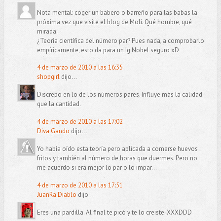
Nota mental: coger un babero o barreño para las babas la
próxima vez que visite el blog de Moli. Qué hombre, qué
mirada.
¿Teoría científica del número par? Pues nada, a comprobarlo
empíricamente, esto da para un Ig Nobel seguro xD
4 de marzo de 2010 a las 16:35
shopgirl
dijo...
Discrepo en lo de los números pares. Influye más la calidad
que la cantidad.
4 de marzo de 2010 a las 17:02
Diva Gando
dijo...
Yo había oído esta teoría pero aplicada a comerse huevos
fritos y también al número de horas que duermes. Pero no
me acuerdo si era mejor lo par o lo impar...
4 de marzo de 2010 a las 17:51
JuanRa Diablo
dijo...
Eres una pardilla. Al final te picó y te lo creiste. XXXDDD