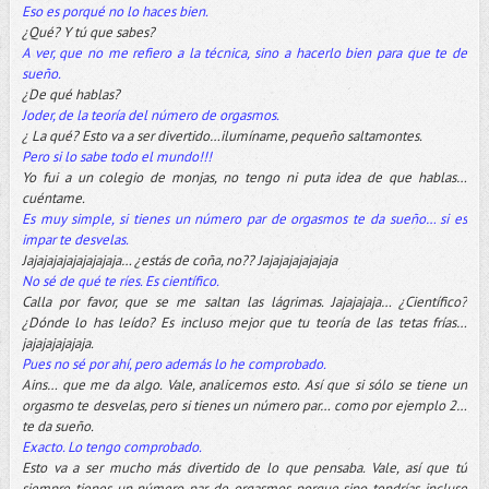
Eso es porqué no lo haces bien.
¿Qué? Y tú que sabes?
A ver, que no me refiero a la técnica, sino a hacerlo bien para que te de
sueño.
¿De qué hablas?
Joder, de la teoría del número de orgasmos.
¿ La qué? Esto va a ser divertido…ilumíname, pequeño saltamontes.
Pero si lo sabe todo el mundo!!!
Yo fui a un colegio de monjas, no tengo ni puta idea de que hablas…
cuéntame.
Es muy simple, si tienes un número par de orgasmos te da sueño… si es
impar te desvelas.
Jajajajajajajajajaja… ¿estás de coña, no?? Jajajajajajajaja
No sé de qué te ríes. Es científico.
Calla por favor, que se me saltan las lágrimas. Jajajajaja… ¿Científico?
¿Dónde lo has leído? Es incluso mejor que tu teoría de las tetas frías…
jajajajajajaja.
Pues no sé por ahí, pero además lo he comprobado.
Ains… que me da algo. Vale, analicemos esto. Así que si sólo se tiene un
orgasmo te desvelas, pero si tienes un número par… como por ejemplo 2…
te da sueño.
Exacto. Lo tengo comprobado.
Esto va a ser mucho más divertido de lo que pensaba. Vale, así que tú
siempre tienes un número par de orgasmos porque sino tendrías incluso