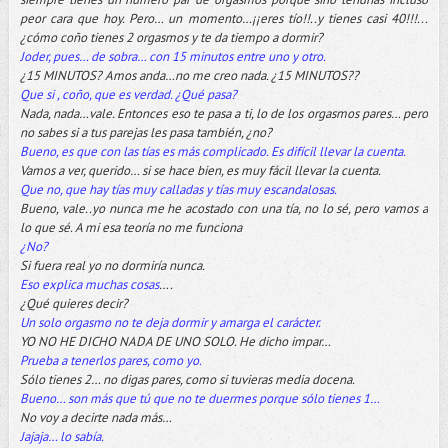
peor cara que hoy. Pero… un momento…¡¡eres tío!!..y tienes casi 40!!!...
¿cómo coño tienes 2 orgasmos y te da tiempo a dormir?
Joder, pues… de sobra… con 15 minutos entre uno y otro.
¿15 MINUTOS? Amos anda…no me creo nada. ¿15 MINUTOS??
Que si , coño, que es verdad. ¿Qué pasa?
Nada, nada…vale. Entonces eso te pasa a ti, lo de los orgasmos pares… pero
no sabes si a tus parejas les pasa también, ¿no?
Bueno, es que con las tías es más complicado. Es difícil llevar la cuenta.
Vamos a ver, querido… si se hace bien, es muy fácil llevar la cuenta.
Que no, que hay tías muy calladas y tías muy escandalosas.
Bueno, vale..yo nunca me he acostado con una tía, no lo sé, pero vamos a
lo que sé. A mi esa teoría no me funciona
¿No?
Si fuera real yo no dormiría nunca.
Eso explica muchas cosas
….
¿Qué quieres decir?
Un solo orgasmo no te deja dormir y amarga el carácter.
YO NO HE DICHO NADA DE UNO SOLO. He dicho impar…
Prueba a tenerlos pares, como yo.
Sólo tienes 2… no digas pares, como si tuvieras media docena.
Bueno… son más que tú que no te duermes porque sólo tienes 1…
No voy a decirte nada más…
Jajaja… lo sabía.