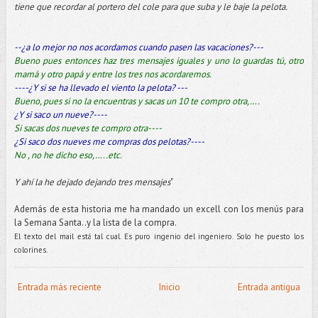
tiene que recordar al portero del cole para que suba y le baje la pelota.
--¿a lo mejor no nos acordamos cuando pasen las vacaciones?---
Bueno pues entonces haz tres mensajes iguales y uno lo guardas tú, otro
mamá y otro papá y entre los tres nos acordaremos.
----¿Y si se ha llevado el viento la pelota? ---
Bueno, pues si no la encuentras y sacas un 10 te compro otra,….
¿Y si saco un nueve?----
Si sacas dos nueves te compro otra----
¿Si saco dos nueves me compras dos pelotas?----
No , no he dicho eso,…..etc.
Y ahí la he dejado dejando tres mensajes
"
Además de esta historia me ha mandado un excell con los menús para
la Semana Santa..y la lista de la compra.
El texto del mail está tal cual. Es puro ingenio del ingeniero. Solo he puesto los
colorines.
Entrada más reciente
Inicio
Entrada antigua