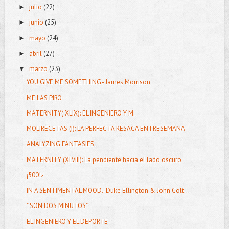
julio
(22)
►
junio
(25)
►
mayo
(24)
►
abril
(27)
►
marzo
(23)
▼
YOU GIVE ME SOMETHING.- James Morrison
ME LAS PIRO
MATERNITY( XLIX): EL INGENIERO Y M.
MOLIRECETAS (I): LA PERFECTA RESACA ENTRESEMANA
ANALYZING FANTASIES.
MATERNITY (XLVIII): La pendiente hacia el lado oscuro
¡500!.-
IN A SENTIMENTAL MOOD.- Duke Ellington & John Colt...
" SON DOS MINUTOS"
EL INGENIERO Y EL DEPORTE