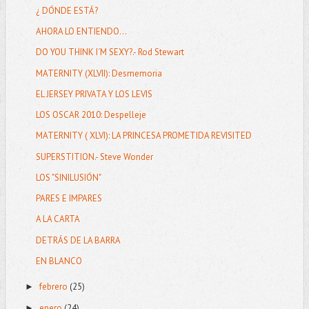
¿ DÓNDE ESTÁ?
AHORA LO ENTIENDO...
DO YOU THINK I´M SEXY?.- Rod Stewart
MATERNITY (XLVII): Desmemoria
EL JERSEY PRIVATA Y LOS LEVIS
LOS OSCAR 2010: Despelleje
MATERNITY ( XLVI): LA PRINCESA PROMETIDA REVISITED
SUPERSTITION.- Steve Wonder
LOS "SINILUSIÓN"
PARES E IMPARES
A LA CARTA
DETRÁS DE LA BARRA
EN BLANCO
febrero
(25)
►
enero
(24)
►