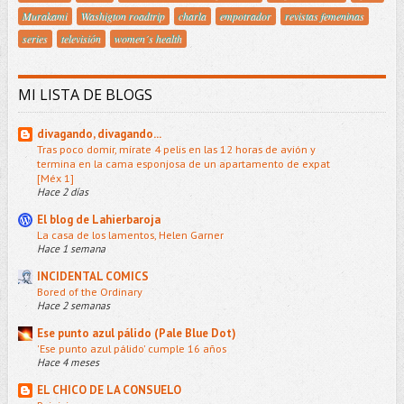
Murakami
Washigton roadtrip
charla
empotrador
revistas femeninas
series
televisión
women´s health
MI LISTA DE BLOGS
divagando, divagando...
Tras poco domir, mírate 4 pelis en las 12 horas de avión y
termina en la cama esponjosa de un apartamento de expat
[Méx 1]
Hace 2 días
El blog de Lahierbaroja
La casa de los lamentos, Helen Garner
Hace 1 semana
INCIDENTAL COMICS
Bored of the Ordinary
Hace 2 semanas
Ese punto azul pálido (Pale Blue Dot)
'Ese punto azul pálido' cumple 16 años
Hace 4 meses
EL CHICO DE LA CONSUELO