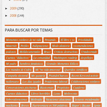
2009
(290)
►
2008
(144)
►
PARA BUSCAR POR TEMAS
Momentos estelares de mi vida
Pensando..
El libro y yo
Frivolidades
Maternity
Perfiles
Indignaciones
Modo aleatorio
recomendaciones
podcasts
Molidocumentales
Bruce
Criticas destructivas
Unadocenade
Cuentos "didactivos"
La comunidad
Washington roadtrip
despellejes
Mi padre
hombres fantásticos
Grandes Momentos Etílicos
Los mundos de Cedric
Mi "no vida amorosa"
Queridos científicos
Campaña electoral
Me gustaría
PisandoCharcos
Recent Keyword activity
moliensayo
Los días iguales
Praderismo laboral
Colaboraciones estelares
Conversaciones piscineras
Rústicoman
Propósitos
Cuaderno
Cuentos didactivos
Libros horribles
Listas
Molirecetas
Sobrevaloraciones
Moliradio
Vacaciones alsacianas
lecturas encadenadas
machismo
Breves
Fuerteventura en 500 palabras.
Haper´s Bazaar
Ignite