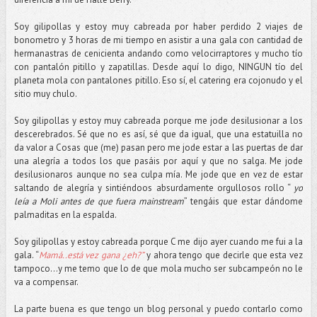
Soy gilipollas y estoy muy cabreada por haber perdido 2 viajes de
bonometro y 3 horas de mi tiempo en asistir a una gala con cantidad de
hermanastras de cenicienta andando como velocirraptores y mucho tío
con pantalón pitillo y zapatillas. Desde aquí lo digo, NINGUN tío del
planeta mola con pantalones pitillo. Eso sí, el catering era cojonudo y el
sitio muy chulo.
Soy gilipollas y estoy muy cabreada porque me jode desilusionar a los
descerebrados. Sé que no es así, sé que da igual, que una estatuilla no
da valor a Cosas que (me) pasan pero me jode estar a las puertas de dar
una alegría a todos los que pasáis por aquí y que no salga. Me jode
desilusionaros aunque no sea culpa mía. Me jode que en vez de estar
saltando de alegría y sintiéndoos absurdamente orgullosos rollo “
yo
leía a Moli antes de que fuera mainstream
” tengáis que estar dándome
palmaditas en la espalda.
Soy gilipollas y estoy cabreada porque C me dijo ayer cuando me fui a la
gala. “
Mamá..está vez gana ¿eh?”
y ahora tengo que decirle que esta vez
tampoco…y me temo que lo de que mola mucho ser subcampeón no le
va a compensar.
La parte buena es que tengo un blog personal y puedo contarlo como