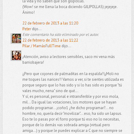
la vida y no saben que son gilipollas.
(Wow! se me llena la boca diciendo GILIPOLLAS) jejejeje.
Ánimo!
22 de febrero de 2013 a las 11:20
Peter
dijo...
Este comentario ha sido eliminado por el autor.
22 de febrero de 2013 a las 11:22
Pilar / MamásFullTime
dijo...
¡Atención, aviso a lectores sensibles, saco mi vena más
barriobajera!
¡¡Pero que cojones de palmaditas en la espalda!!¡¡Moli no
me toques las narices!! Vamos a ver, si te sientes utilizada es
porque seguro que lo has sido y si lo has sido es porque "tú
vales mucho, nena" sino de qué...
Y sí, es personal, personal e intransferible y por eso mola,
mil... Da igual las votaciones, los motores que se hayan
podido programar... ¡coño1 ¿he dicho programar?... no
hombre, no, quería decir "movilizar"... eso, ha sido un lapsus.
Eso te lo pasas por el forro porque tú eso no lo necesitas,
porque de lo demás vas sobrada amiga (virtual pero
amiga...) y porque le puedes explicar a C que no siempre se