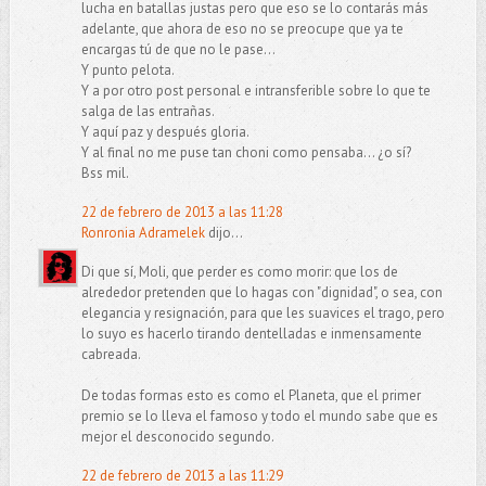
lucha en batallas justas pero que eso se lo contarás más
adelante, que ahora de eso no se preocupe que ya te
encargas tú de que no le pase...
Y punto pelota.
Y a por otro post personal e intransferible sobre lo que te
salga de las entrañas.
Y aquí paz y después gloria.
Y al final no me puse tan choni como pensaba... ¿o sí?
Bss mil.
22 de febrero de 2013 a las 11:28
Ronronia Adramelek
dijo...
Di que sí, Moli, que perder es como morir: que los de
alrededor pretenden que lo hagas con "dignidad", o sea, con
elegancia y resignación, para que les suavices el trago, pero
lo suyo es hacerlo tirando dentelladas e inmensamente
cabreada.
De todas formas esto es como el Planeta, que el primer
premio se lo lleva el famoso y todo el mundo sabe que es
mejor el desconocido segundo.
22 de febrero de 2013 a las 11:29