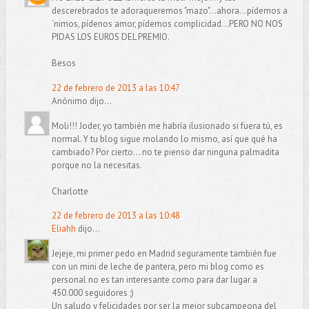
descerebrados te adoraqueremos "mazo"...ahora...pídemos a
´nimos, pídenos amor, pídemos complicidad...PERO NO NOS
PIDAS LOS EUROS DEL PREMIO.
Besos
22 de febrero de 2013 a las 10:47
Anónimo dijo...
Moli!!! Joder, yo también me habría ilusionado si fuera tú, es
normal. Y tu blog sigue molando lo mismo, así que qué ha
cambiado? Por cierto... no te pienso dar ninguna palmadita
porque no la necesitas.
Charlotte
22 de febrero de 2013 a las 10:48
Eliahh
dijo...
Jejeje, mi primer pedo en Madrid seguramente también fue
con un mini de leche de pantera, pero mi blog como es
personal no es tan interesante como para dar lugar a
450.000 seguidores ;)
Un saludo y felicidades por ser la mejor subcampeona del