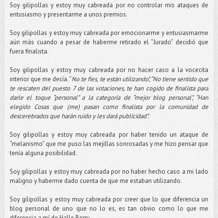
Soy gilipollas y estoy muy cabreada por no controlar mis ataques de
entusiasmo y presentarme a unos premios.
Soy gilipollas y estoy muy cabreada por emocionarme y entusiasmarme
aún más cuando a pesar de haberme retirado el “Jurado” decidió que
fuera finalista.
Soy gilipollas y estoy muy cabreada por no hacer caso a la vocecita
interior que me decía. “
No te fíes, te están utilizando”, “No tiene sentido que
te rescaten del puesto 7 de las votaciones, te han cogido de finalista para
darle el toque “personal” a la categoría de “mejor blog personal”, “Han
elegido Cosas que (me) pasan como finalista por la comunidad de
descerebrados que harán ruido y les dará publicidad”.
Soy gilipollas y estoy muy cabreada por haber tenido un ataque de
“melanismo” que me puso las mejillas sonrosadas y me hizo pensar que
tenía alguna posibilidad.
Soy gilipollas y estoy muy cabreada por no haber hecho caso a mi lado
maligno y haberme dado cuenta de que me estaban utilizando.
Soy gilipollas y estoy muy cabreada por creer que lo que diferencia un
blog personal de uno que no lo es, es tan obvio como lo que me
diferencia a mí de Halle Berry.