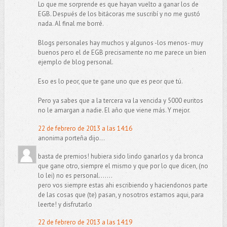
Lo que me sorprende es que hayan vuelto a ganar los de
EGB. Después de los bitácoras me suscribí y no me gustó
nada. Al final me borré.
Blogs personales hay muchos y algunos -los menos- muy
buenos pero el de EGB precisamente no me parece un bien
ejemplo de blog personal.
Eso es lo peor, que te gane uno que es peor que tú.
Pero ya sabes que a la tercera va la vencida y 5000 euritos
no le amargan a nadie. El año que viene más. Y mejor.
22 de febrero de 2013 a las 14:16
anonima porteña dijo...
basta de premios! hubiera sido lindo ganarlos y da bronca
que gane otro, siempre el mismo y que por lo que dicen, (no
lo lei) no es personal.......
pero vos siempre estas ahi escribiendo y haciendonos parte
de las cosas que (te) pasan, y nosotros estamos aqui, para
leerte! y disfrutarlo
22 de febrero de 2013 a las 14:19