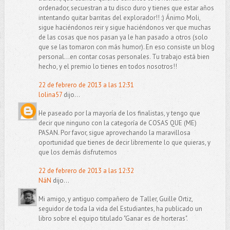
ordenador, secuestran a tu disco duro y tienes que estar años
intentando quitar barritas del explorador!! :) Ánimo Moli,
sigue haciéndonos reir y sigue haciéndonos ver que muchas
de las cosas que nos pasan ya le han pasado a otros (solo
que se las tomaron con más humor). En eso consiste un blog
personal...en contar cosas personales. Tu trabajo está bien
hecho, y el premio lo tienes en todos nosotros!!
22 de febrero de 2013 a las 12:31
lolina57
dijo...
He paseado por la mayoría de los finalistas, y tengo que
decir que ninguno con la categoría de COSAS QUE (ME)
PASAN. Por favor, sigue aprovechando la maravillosa
oportunidad que tienes de decir libremente lo que quieras, y
que los demás disfrutemos
22 de febrero de 2013 a las 12:32
NáN
dijo...
Mi amigo, y antiguo compañero de Taller, Guille Ortiz,
seguidor de toda la vida del Estudiantes, ha publicado un
libro sobre el equipo titulado "Ganar es de horteras".