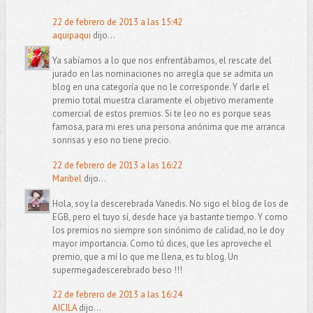
22 de febrero de 2013 a las 15:42
aquipaqui
dijo...
Ya sabíamos a lo que nos enfrentábamos, el rescate del
jurado en las nominaciones no arregla que se admita un
blog en una categoría que no le corresponde. Y darle el
premio total muestra claramente el objetivo meramente
comercial de estos premios. Si te leo no es porque seas
famosa, para mi eres una persona anónima que me arranca
sonrisas y eso no tiene precio.
22 de febrero de 2013 a las 16:22
Maribel
dijo...
Hola, soy la descerebrada Vanedis. No sigo el blog de los de
EGB, pero el tuyo sí, desde hace ya bastante tiempo. Y como
los premios no siempre son sinónimo de calidad, no le doy
mayor importancia. Como tú dices, que les aproveche el
premio, que a mí lo que me llena, es tu blog. Un
supermegadescerebrado beso !!!
22 de febrero de 2013 a las 16:24
AICILA
dijo...