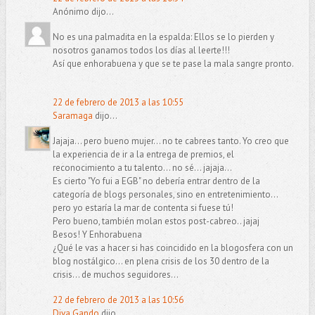
Anónimo dijo...
No es una palmadita en la espalda: Ellos se lo pierden y
nosotros ganamos todos los días al leerte!!!
Así que enhorabuena y que se te pase la mala sangre pronto.
22 de febrero de 2013 a las 10:55
Saramaga
dijo...
Jajaja... pero bueno mujer... no te cabrees tanto. Yo creo que
la experiencia de ir a la entrega de premios, el
reconocimiento a tu talento... no sé... jajaja...
Es cierto "Yo fui a EGB" no debería entrar dentro de la
categoría de blogs personales, sino en entretenimiento...
pero yo estaría la mar de contenta si fuese tú!
Pero bueno, también molan estos post-cabreo.. jajaj
Besos! Y Enhorabuena
¿Qué le vas a hacer si has coincidido en la blogosfera con un
blog nostálgico... en plena crisis de los 30 dentro de la
crisis... de muchos seguidores...
22 de febrero de 2013 a las 10:56
Diva Gando
dijo...