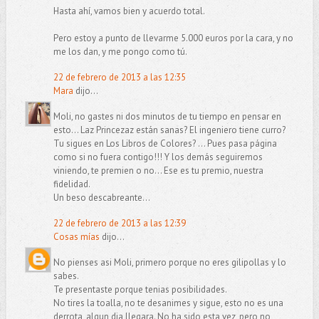
Hasta ahí, vamos bien y acuerdo total.
Pero estoy a punto de llevarme 5.000 euros por la cara, y no
me los dan, y me pongo como tú.
22 de febrero de 2013 a las 12:35
Mara
dijo...
Moli, no gastes ni dos minutos de tu tiempo en pensar en
esto... Laz Princezaz están sanas? El ingeniero tiene curro?
Tu sigues en Los Libros de Colores? ... Pues pasa página
como si no fuera contigo!!! Y los demás seguiremos
viniendo, te premien o no... Ese es tu premio, nuestra
fidelidad.
Un beso descabreante...
22 de febrero de 2013 a las 12:39
Cosas mías
dijo...
No pienses asi Moli, primero porque no eres gilipollas y lo
sabes.
Te presentaste porque tenias posibilidades.
No tires la toalla, no te desanimes y sigue, esto no es una
derrota, algun dia llegara. No ha sido esta vez, pero no