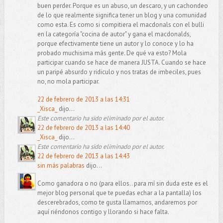
buen perder. Porque es un abuso, un descaro, y un cachondeo
de lo que realmente significa tener un blog y una comunidad
como esta. Es como si compitiera el macdonals con el bulli
en la categoría "cocina de autor" y gana el macdonalds,
porque efectivamente tiene un autor y lo conoce y lo ha
probado muchisima más gente. De qué va esto? Mola
participar cuando se hace de manera JUSTA. Cuando se hace
un paripé absurdo y ridiculo y nos tratas de imbeciles, pues
no, no mola participar.
22 de febrero de 2013 a las 14:31
_Xisca_
dijo...
Este comentario ha sido eliminado por el autor.
22 de febrero de 2013 a las 14:40
_Xisca_
dijo...
Este comentario ha sido eliminado por el autor.
22 de febrero de 2013 a las 14:43
sin más palabras
dijo...
Como ganadora o no (para ellos.. para mí sin duda este es el
mejor blog personal que te puedas echar a la pantalla) los
descerebrados, como te gusta llamarnos, andaremos por
aquí riéndonos contigo y llorando si hace falta.