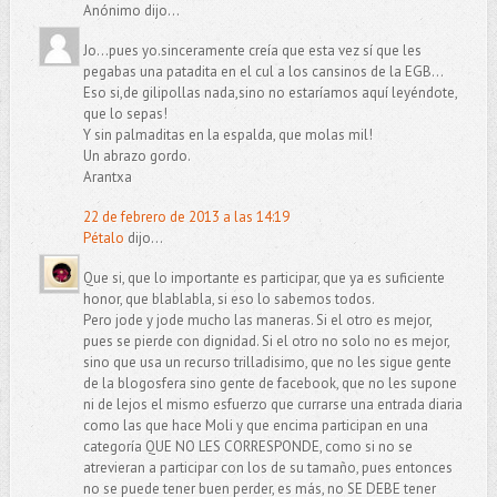
Anónimo dijo...
Jo...pues yo.sinceramente creía que esta vez sí que les
pegabas una patadita en el cul a los cansinos de la EGB...
Eso si,de gilipollas nada,sino no estaríamos aquí leyéndote,
que lo sepas!
Y sin palmaditas en la espalda, que molas mil!
Un abrazo gordo.
Arantxa
22 de febrero de 2013 a las 14:19
Pétalo
dijo...
Que si, que lo importante es participar, que ya es suficiente
honor, que blablabla, si eso lo sabemos todos.
Pero jode y jode mucho las maneras. Si el otro es mejor,
pues se pierde con dignidad. Si el otro no solo no es mejor,
sino que usa un recurso trilladisimo, que no les sigue gente
de la blogosfera sino gente de facebook, que no les supone
ni de lejos el mismo esfuerzo que currarse una entrada diaria
como las que hace Moli y que encima participan en una
categoría QUE NO LES CORRESPONDE, como si no se
atrevieran a participar con los de su tamaño, pues entonces
no se puede tener buen perder, es más, no SE DEBE tener