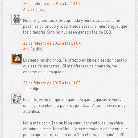
22 de febrero de 2013 a las 11:01
Aricias
dijo...
No eres gilipollas. Eres cojonuda y punto. Cosas que me
pasan es cojonudo y los premios eses una mierda, igual que
los bitácoras. Sino no hubiesen ganado los de EGB...
22 de febrero de 2013 a las 11:04
ANuRa
dijo...
Lo siento mucho, Moli. Te ofrezco mi kit de diseccion para lo
que sea de menester... Si me ofreces una coartada, me
encargo de quien quieras.
22 de febrero de 2013 a las 11:05
Juliet
dijo...
En parte, es mejor que no ganes. Si ganas, quizás te vuelves
una diva, escribiendo para los jurados... Ahora pareces muy
auténtica.
Mola más decir: "leo un blog suuuuper chulo, de una chica
anónima que se llama Moli..."y recomendarlo a la gente que
pueda apreciarlo,, que no decir "leo el blog que ganó el 20