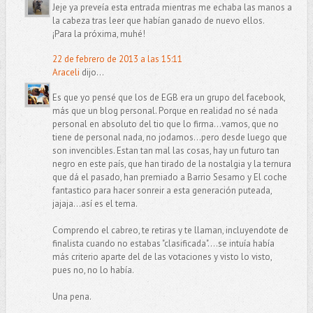
Jeje ya preveía esta entrada mientras me echaba las manos a
la cabeza tras leer que habían ganado de nuevo ellos.
¡Para la próxima, muhé!
22 de febrero de 2013 a las 15:11
Araceli
dijo...
Es que yo pensé que los de EGB era un grupo del facebook,
más que un blog personal. Porque en realidad no sé nada
personal en absoluto del tio que lo firma...vamos, que no
tiene de personal nada, no jodamos...pero desde luego que
son invencibles. Estan tan mal las cosas, hay un futuro tan
negro en este país, que han tirado de la nostalgia y la ternura
que dá el pasado, han premiado a Barrio Sesamo y El coche
fantastico para hacer sonreir a esta generación puteada,
jajaja...así es el tema.
Comprendo el cabreo, te retiras y te llaman, incluyendote de
finalista cuando no estabas "clasificada"....se intuía había
más criterio aparte del de las votaciones y visto lo visto,
pues no, no lo había.
Una pena.