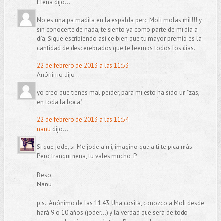
Elena dijo...
No es una palmadita en la espalda pero Moli molas mil!!! y
sin conocerte de nada, te siento ya como parte de mi día a
día. Sigue escribiendo así de bien que tu mayor premio es la
cantidad de descerebrados que te leemos todos los días.
22 de febrero de 2013 a las 11:53
Anónimo dijo...
yo creo que tienes mal perder, para mi esto ha sido un "zas,
en toda la boca"
22 de febrero de 2013 a las 11:54
nanu
dijo...
Si que jode, si. Me jode a mi, imagino que a ti te pica más.
Pero tranqui nena, tu vales mucho :P
Beso.
Nanu
p.s.: Anónimo de las 11:43. Una cosita, conozco a Moli desde
hará 9 o 10 años (joder...) y la verdad que será de todo