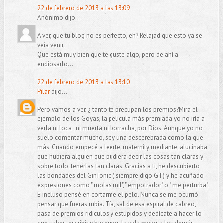
22 de febrero de 2013 a las 13:09
Anónimo dijo...
A ver, que tu blog no es perfecto, eh? Relajad que esto ya se
veía venir.
Que está muy bien que te guste algo, pero de ahí a
endiosarlo...
22 de febrero de 2013 a las 13:10
Pilar
dijo...
Pero vamos a ver, ¿ tanto te precupan los premios?Mira el
ejemplo de los Goyas, la película más premiada yo no iría a
verla ni loca , ni muerta ni borracha, por Dios. Aunque yo no
suelo comentar mucho, soy una descerebrada como la que
más. Cuando empecé a leerte, maternity mediante, alucinaba
que hubiera alguien que pudiera decir las cosas tan claras y
sobre todo, tenerlas tan claras. Gracias a ti, he descubierto
las bondades del GinTonic ( siempre digo GT) y he acuñado
expresiones como " molas mil", " empotrador" o " me perturba".
E incluso pensé en cortarme el pelo. Nunca se me ocurrió
pensar que fueras rubia. Tía, sal de esa espiral de cabreo,
pasa de premios ridículos y estúpidos y dedícate a hacer lo
que sabes, escribir y hacernos la vida mejor a los demás.