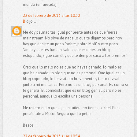
mundo (enfurecida).
22 de febrero de 2013 a las 10:50
B
dijo...
Me doy palmaditas igual por leerte antes de que fueras
mainstream. No sirve de nada lo que te digamos pero hoy
hay que decirte un poco “pobre, pobre Moli” y otro poco
“anda y que les fundan, sabes que escribes un blog
estupendo, sigue con él y que le den por saco a los premios”
Creo que lo malo no es que no hayas ganado, lo malo es
que ha ganado un blog que no es personal. Que igual es un
blog cojonudo, lo he visitado brevemente y tanto revival
junto a mí me cansa. Pero no es un blog personal. Es como si
te ganara “El comidista”, que es un blog genial, pero no es
personal, aunque lo escriba una persona.
Me reitero en lo que dije en tuiter…no tienes coche? Pues
preséntate a Motor. Seguro que lo petas.
Besos
22 de febrero de 2013 a las 10:54