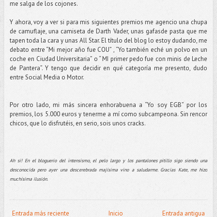
me salga de los cojones.
Y ahora, voy a ver si para mis siguientes premios me agencio una chupa
de camuflaje, una camiseta de Darth Vader, unas gafasde pasta que me
tapen toda la cara y unas All Star. El título del blog lo estoy dudando, me
debato entre “Mi mejor año fue COU” , “Yo también eché un polvo en un
coche en Ciudad Universitaria” o “ MI primer pedo fue con minis de Leche
de Pantera”. Y tengo que decidir en qué categoría me presento, dudo
entre Social Media o Motor.
Por otro lado, mi más sincera enhorabuena a “Yo soy EGB” por los
premios, los 5.000 euros y tenerme a mí como subcampeona. Sin rencor
chicos, que lo disfrutéis, en serio, sois unos cracks.
Ah si! En el bloguerio del intensismo, el pelo largo y los pantalones pitillo sigo siendo una
desconocida pero ayer una descerebrada majísima vino a saludarme. Gracias Kate, me hizo
muchísima ilusión.
Entrada más reciente
Inicio
Entrada antigua