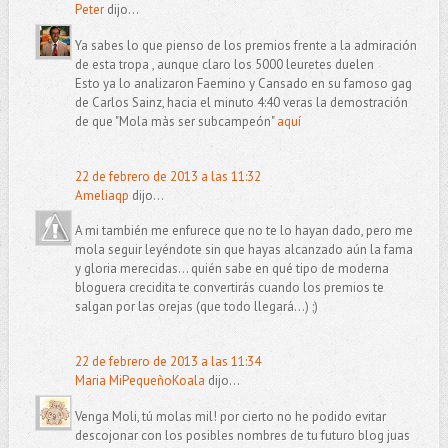
Peter
dijo...
Ya sabes lo que pienso de los premios frente a la admiración
de esta tropa , aunque claro los 5000 leuretes duelen
Esto ya lo analizaron Faemino y Cansado en su famoso gag
de Carlos Sainz, hacia el minuto 4:40 veras la demostración
de que "Mola màs ser subcampeón"
aquí
22 de febrero de 2013 a las 11:32
Ameliaqp
dijo...
A mi también me enfurece que no te lo hayan dado, pero me
mola seguir leyéndote sin que hayas alcanzado aún la fama
y gloria merecidas... quién sabe en qué tipo de moderna
bloguera crecidita te convertirás cuando los premios te
salgan por las orejas (que todo llegará...) ;)
22 de febrero de 2013 a las 11:34
Maria MiPequeñoKoala
dijo...
Venga Moli, tú molas mil! por cierto no he podido evitar
descojonar con los posibles nombres de tu futuro blog juas