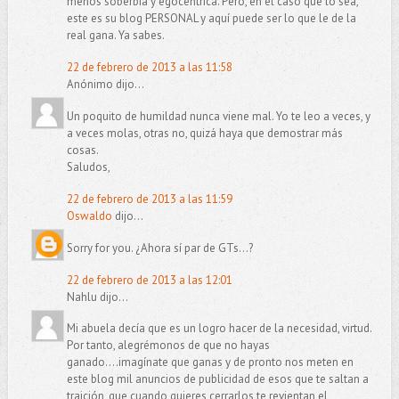
menos soberbia y egocéntrica. Pero, en el caso que lo sea,
este es su blog PERSONAL y aquí puede ser lo que le de la
real gana. Ya sabes.
22 de febrero de 2013 a las 11:58
Anónimo dijo...
Un poquito de humildad nunca viene mal. Yo te leo a veces, y
a veces molas, otras no, quizá haya que demostrar más
cosas.
Saludos,
22 de febrero de 2013 a las 11:59
Oswaldo
dijo...
Sorry for you. ¿Ahora sí par de GTs...?
22 de febrero de 2013 a las 12:01
Nahlu dijo...
Mi abuela decía que es un logro hacer de la necesidad, virtud.
Por tanto, alegrémonos de que no hayas
ganado....imagínate que ganas y de pronto nos meten en
este blog mil anuncios de publicidad de esos que te saltan a
traición, que cuando quieres cerrarlos te revientan el