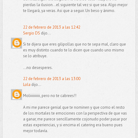
pierdas la ilusion...el siguiente tal vez si que sea. Algo mejor
te llegará, ya veras. Asi que a seguir. Un beso y ánimo.
22 de febrero de 2013 a las 12:42
Sergio DS
dijo...
Si te dijera que eres gilipollas que no te sepa mal, claro que
es muy distinto cuando te lo dicen que cuando uno mismo
se lo atribuye.
...no desesperes.
22 de febrero de 2013 a las 13:00
Lola
dijo...
Moliiiiiiiiiii, pero no te cabrees!!
A mi me parece genial que te nominen y que como el resto
de los mortales te emociones con la perspectiva de que vas
a ganar, me parece sencillamente cojonudo poder pasar por
estas experiencias, y si encima el catering era bueno pues
mejor todavía.