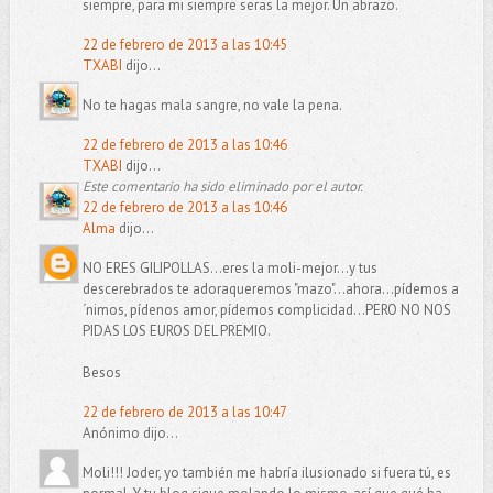
siempre, para mi siempre seras la mejor. Un abrazo.
22 de febrero de 2013 a las 10:45
TXABI
dijo...
No te hagas mala sangre, no vale la pena.
22 de febrero de 2013 a las 10:46
TXABI
dijo...
Este comentario ha sido eliminado por el autor.
22 de febrero de 2013 a las 10:46
Alma
dijo...
NO ERES GILIPOLLAS...eres la moli-mejor...y tus
descerebrados te adoraqueremos "mazo"...ahora...pídemos a
´nimos, pídenos amor, pídemos complicidad...PERO NO NOS
PIDAS LOS EUROS DEL PREMIO.
Besos
22 de febrero de 2013 a las 10:47
Anónimo dijo...
Moli!!! Joder, yo también me habría ilusionado si fuera tú, es