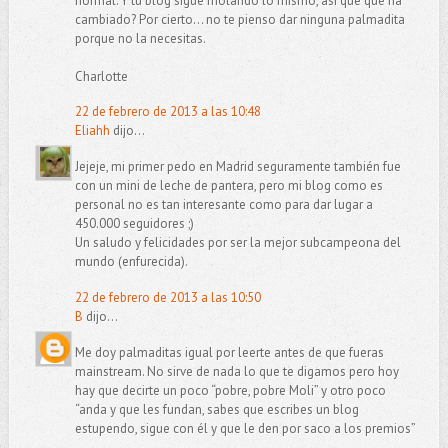
normal. Y tu blog sigue molando lo mismo, así que qué ha
cambiado? Por cierto... no te pienso dar ninguna palmadita
porque no la necesitas.
Charlotte
22 de febrero de 2013 a las 10:48
Eliahh
dijo...
Jejeje, mi primer pedo en Madrid seguramente también fue
con un mini de leche de pantera, pero mi blog como es
personal no es tan interesante como para dar lugar a
450.000 seguidores ;)
Un saludo y felicidades por ser la mejor subcampeona del
mundo (enfurecida).
22 de febrero de 2013 a las 10:50
B
dijo...
Me doy palmaditas igual por leerte antes de que fueras
mainstream. No sirve de nada lo que te digamos pero hoy
hay que decirte un poco “pobre, pobre Moli” y otro poco
“anda y que les fundan, sabes que escribes un blog
estupendo, sigue con él y que le den por saco a los premios”