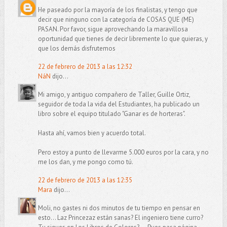
He paseado por la mayoría de los finalistas, y tengo que
decir que ninguno con la categoría de COSAS QUE (ME)
PASAN. Por favor, sigue aprovechando la maravillosa
oportunidad que tienes de decir libremente lo que quieras, y
que los demás disfrutemos
22 de febrero de 2013 a las 12:32
NáN
dijo...
Mi amigo, y antiguo compañero de Taller, Guille Ortiz,
seguidor de toda la vida del Estudiantes, ha publicado un
libro sobre el equipo titulado "Ganar es de horteras".
Hasta ahí, vamos bien y acuerdo total.
Pero estoy a punto de llevarme 5.000 euros por la cara, y no
me los dan, y me pongo como tú.
22 de febrero de 2013 a las 12:35
Mara
dijo...
Moli, no gastes ni dos minutos de tu tiempo en pensar en
esto... Laz Princezaz están sanas? El ingeniero tiene curro?