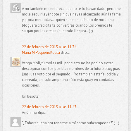
A mi también me enfurece que no te lo hayan dado, pero me
mola seguir leyéndote sin que hayas alcanzado aún la fama
y gloria merecidas... quién sabe en qué tipo de moderna
bloguera crecidita te convertirás cuando los premios te
salgan por las orejas (que todo llegará...) ;)
22 de febrero de 2013 a las 11:34
Maria MiPequeñoKoala
dijo...
Venga Moli, tú molas mil! por cierto no he podido evitar
descojonar con los posibles nombres de tu futuro blog juas
juas juas voto por el segundo... Yo tambien estaría jodida y
cabreada, ser subcampeona sólo está guay en contadas
ocasiones.
Un besote
22 de febrero de 2013 a las 11:43
Anónimo dijo...
"¿Enhorabuena por tenerme a mí como subcampeona?" (...)