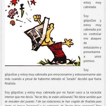
estoy muy
cabreada.
Soy
gilipollas y
estoy muy
cabreada por
no controlar
mis ataques
de
entusiasmo y
presentarme
a unos
premios.
Soy
gilipollas y estoy muy cabreada por emocionarme y entusiasmarme aún
más cuando a pesar de haberme retirado el “Jurado” decidió que fuera
finalista.
Soy gilipollas y estoy muy cabreada por no hacer caso a la vocecita
interior que me decía. “
No te fíes, te están utilizando”, “No tiene sentido que
te rescaten del puesto 7 de las votaciones, te han cogido de finalista para
darle el toque “personal” a la categoría de “mejor blog personal”, “Han