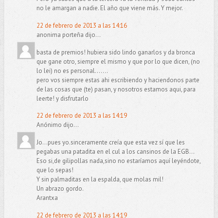
no le amargan a nadie. El año que viene más. Y mejor.
22 de febrero de 2013 a las 14:16
anonima porteña dijo...
basta de premios! hubiera sido lindo ganarlos y da bronca
que gane otro, siempre el mismo y que por lo que dicen, (no
lo lei) no es personal.......
pero vos siempre estas ahi escribiendo y haciendonos parte
de las cosas que (te) pasan, y nosotros estamos aqui, para
leerte! y disfrutarlo
22 de febrero de 2013 a las 14:19
Anónimo dijo...
Jo...pues yo.sinceramente creía que esta vez sí que les
pegabas una patadita en el cul a los cansinos de la EGB...
Eso si,de gilipollas nada,sino no estaríamos aquí leyéndote,
que lo sepas!
Y sin palmaditas en la espalda, que molas mil!
Un abrazo gordo.
Arantxa
22 de febrero de 2013 a las 14:19