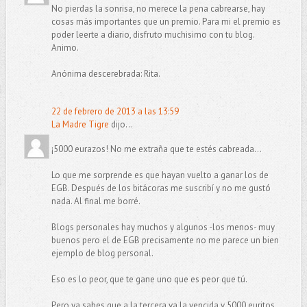
No pierdas la sonrisa, no merece la pena cabrearse, hay
cosas más importantes que un premio. Para mi el premio es
poder leerte a diario, disfruto muchisimo con tu blog.
Animo.
Anónima descerebrada: Rita.
22 de febrero de 2013 a las 13:59
La Madre Tigre
dijo...
¡5000 eurazos! No me extraña que te estés cabreada...
Lo que me sorprende es que hayan vuelto a ganar los de
EGB. Después de los bitácoras me suscribí y no me gustó
nada. Al final me borré.
Blogs personales hay muchos y algunos -los menos- muy
buenos pero el de EGB precisamente no me parece un bien
ejemplo de blog personal.
Eso es lo peor, que te gane uno que es peor que tú.
Pero ya sabes que a la tercera va la vencida y 5000 euritos