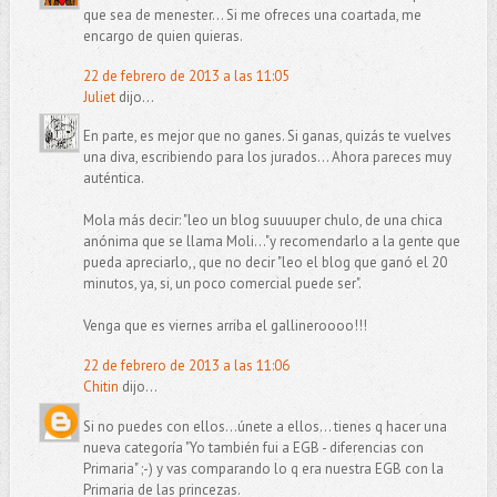
que sea de menester... Si me ofreces una coartada, me
encargo de quien quieras.
22 de febrero de 2013 a las 11:05
Juliet
dijo...
En parte, es mejor que no ganes. Si ganas, quizás te vuelves
una diva, escribiendo para los jurados... Ahora pareces muy
auténtica.
Mola más decir: "leo un blog suuuuper chulo, de una chica
anónima que se llama Moli..."y recomendarlo a la gente que
pueda apreciarlo,, que no decir "leo el blog que ganó el 20
minutos, ya, si, un poco comercial puede ser".
Venga que es viernes arriba el gallineroooo!!!
22 de febrero de 2013 a las 11:06
Chitin
dijo...
Si no puedes con ellos...únete a ellos... tienes q hacer una
nueva categoría "Yo también fui a EGB - diferencias con
Primaria" ;-) y vas comparando lo q era nuestra EGB con la
Primaria de las princezas.