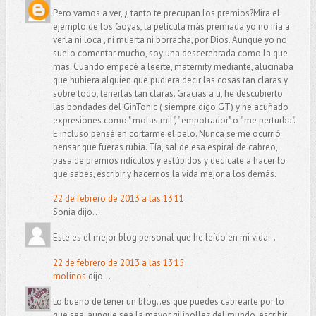
Pero vamos a ver, ¿ tanto te precupan los premios?Mira el
ejemplo de los Goyas, la película más premiada yo no iría a
verla ni loca , ni muerta ni borracha, por Dios. Aunque yo no
suelo comentar mucho, soy una descerebrada como la que
más. Cuando empecé a leerte, maternity mediante, alucinaba
que hubiera alguien que pudiera decir las cosas tan claras y
sobre todo, tenerlas tan claras. Gracias a ti, he descubierto
las bondades del GinTonic ( siempre digo GT) y he acuñado
expresiones como " molas mil", " empotrador" o " me perturba".
E incluso pensé en cortarme el pelo. Nunca se me ocurrió
pensar que fueras rubia. Tía, sal de esa espiral de cabreo,
pasa de premios ridículos y estúpidos y dedícate a hacer lo
que sabes, escribir y hacernos la vida mejor a los demás.
22 de febrero de 2013 a las 13:11
Sonia dijo...
Este es el mejor blog personal que he leído en mi vida...
22 de febrero de 2013 a las 13:15
molinos
dijo...
Lo bueno de tener un blog..es que puedes cabrearte por lo
que sea, aunque sea la mayor gilipollez del mundo, escribir