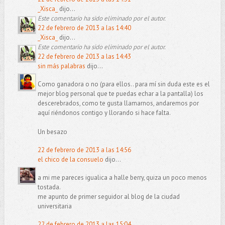
_Xisca_
dijo...
Este comentario ha sido eliminado por el autor.
22 de febrero de 2013 a las 14:40
_Xisca_
dijo...
Este comentario ha sido eliminado por el autor.
22 de febrero de 2013 a las 14:43
sin más palabras
dijo...
Como ganadora o no (para ellos.. para mí sin duda este es el
mejor blog personal que te puedas echar a la pantalla) los
descerebrados, como te gusta llamarnos, andaremos por
aquí riéndonos contigo y llorando si hace falta.
Un besazo
22 de febrero de 2013 a las 14:56
el chico de la consuelo
dijo...
a mi me pareces igualica a halle berry, quiza un poco menos
tostada.
me apunto de primer seguidor al blog de la ciudad
universitaria
22 de febrero de 2013 a las 15:04