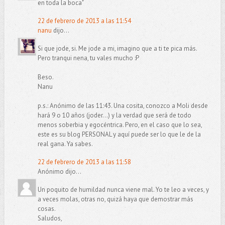
en toda la boca"
22 de febrero de 2013 a las 11:54
nanu
dijo...
Si que jode, si. Me jode a mi, imagino que a ti te pica más.
Pero tranqui nena, tu vales mucho :P
Beso.
Nanu
p.s.: Anónimo de las 11:43. Una cosita, conozco a Moli desde
hará 9 o 10 años (joder...) y la verdad que será de todo
menos soberbia y egocéntrica. Pero, en el caso que lo sea,
este es su blog PERSONAL y aquí puede ser lo que le de la
real gana. Ya sabes.
22 de febrero de 2013 a las 11:58
Anónimo dijo...
Un poquito de humildad nunca viene mal. Yo te leo a veces, y
a veces molas, otras no, quizá haya que demostrar más
cosas.
Saludos,