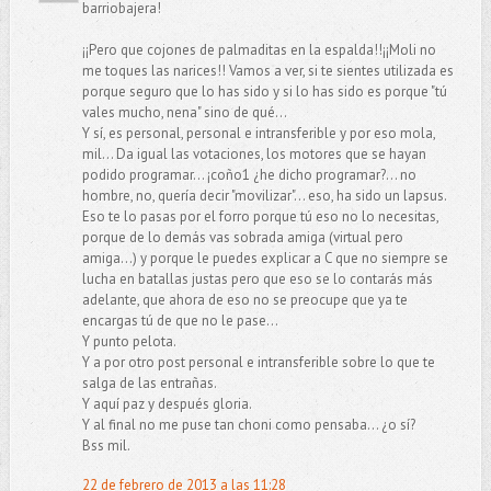
barriobajera!
¡¡Pero que cojones de palmaditas en la espalda!!¡¡Moli no
me toques las narices!! Vamos a ver, si te sientes utilizada es
porque seguro que lo has sido y si lo has sido es porque "tú
vales mucho, nena" sino de qué...
Y sí, es personal, personal e intransferible y por eso mola,
mil... Da igual las votaciones, los motores que se hayan
podido programar... ¡coño1 ¿he dicho programar?... no
hombre, no, quería decir "movilizar"... eso, ha sido un lapsus.
Eso te lo pasas por el forro porque tú eso no lo necesitas,
porque de lo demás vas sobrada amiga (virtual pero
amiga...) y porque le puedes explicar a C que no siempre se
lucha en batallas justas pero que eso se lo contarás más
adelante, que ahora de eso no se preocupe que ya te
encargas tú de que no le pase...
Y punto pelota.
Y a por otro post personal e intransferible sobre lo que te
salga de las entrañas.
Y aquí paz y después gloria.
Y al final no me puse tan choni como pensaba... ¿o sí?
Bss mil.
22 de febrero de 2013 a las 11:28