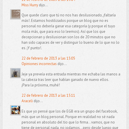
Miss Hurry
dijo...
Que quede claro que tú no nos has desilusionado, ¡faltaría
más!. Estamos hostilizados porque un blog que no es
personal no debería ganar esa categoría (y porque el tuyo
mola más, que para eso lo leemos). Así que los que
decepcionan y desilusionan son los de 20 minutos que no
han sido capaces de ver y distinguir lo bueno de lo que no lo
es. ¡Y punto!.
22 de febrero de 2013 a las 15:05
Opiniones incorrectas
dijo...
Jeje ya preveía esta entrada mientras me echaba las manos a
la cabeza tras leer que habían ganado de nuevo ellos.
¡Para la próxima, muhé!
22 de febrero de 2013 a las 15:11
Araceli
dijo...
Es que yo pensé que los de EGB era un grupo del facebook,
más que un blog personal. Porque en realidad no sé nada
personal en absoluto del tio que lo firma...vamos, que no
tiene de personal nada, no jodamos...pero desde luego que