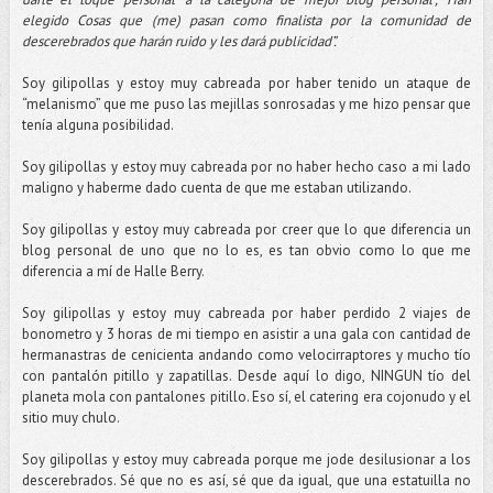
elegido Cosas que (me) pasan como finalista por la comunidad de
descerebrados que harán ruido y les dará publicidad”.
Soy gilipollas y estoy muy cabreada por haber tenido un ataque de
“melanismo” que me puso las mejillas sonrosadas y me hizo pensar que
tenía alguna posibilidad.
Soy gilipollas y estoy muy cabreada por no haber hecho caso a mi lado
maligno y haberme dado cuenta de que me estaban utilizando.
Soy gilipollas y estoy muy cabreada por creer que lo que diferencia un
blog personal de uno que no lo es, es tan obvio como lo que me
diferencia a mí de Halle Berry.
Soy gilipollas y estoy muy cabreada por haber perdido 2 viajes de
bonometro y 3 horas de mi tiempo en asistir a una gala con cantidad de
hermanastras de cenicienta andando como velocirraptores y mucho tío
con pantalón pitillo y zapatillas. Desde aquí lo digo, NINGUN tío del
planeta mola con pantalones pitillo. Eso sí, el catering era cojonudo y el
sitio muy chulo.
Soy gilipollas y estoy muy cabreada porque me jode desilusionar a los
descerebrados. Sé que no es así, sé que da igual, que una estatuilla no