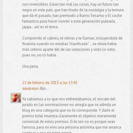
son invencibles. Estan tan mal las cosas, hay un futuro tan
negro en este país, que han tirado de la nostalgia y la ternura
que dá el pasado, han premiado a Barrio Sesamo y El coche
fantastico para hacer sonreir a esta generación puteada,
jajaja...así es el tema.
Comprendo el cabreo, te retiras y te llaman, incluyendote de
finalista cuando no estabas "clasificada"....se intuía había
más criterio aparte del de las votaciones y visto lo visto,
pues no, no lo había.
Una pena.
22 de febrero de 2013 a las 15:42
aquipaqui
dijo...
Ya sabíamos a lo que nos enfrentábamos, el rescate del
jurado en las nominaciones no arregla que se admita un
blog en una categoría que no le corresponde. Y darle el
premio total muestra claramente el objetivo meramente
comercial de estos premios. Si te leo no es porque seas
famosa, para mi eres una persona anónima que me arranca
sonrisas y eso no tiene precio.