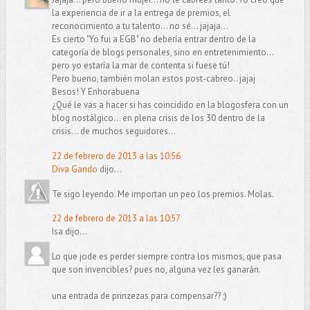
la experiencia de ir a la entrega de premios, el
reconocimiento a tu talento... no sé... jajaja...
Es cierto "Yo fui a EGB" no debería entrar dentro de la
categoría de blogs personales, sino en entretenimiento...
pero yo estaría la mar de contenta si fuese tú!
Pero bueno, también molan estos post-cabreo.. jajaj
Besos! Y Enhorabuena
¿Qué le vas a hacer si has coincidido en la blogosfera con un
blog nostálgico... en plena crisis de los 30 dentro de la
crisis... de muchos seguidores...
22 de febrero de 2013 a las 10:56
Diva Gando
dijo...
Te sigo leyendo. Me importan un peo los premios. Molas.
22 de febrero de 2013 a las 10:57
Isa dijo...
Lo que jode es perder siempre contra los mismos, que pasa
que son invencibles? pues no, alguna vez les ganarán.
una entrada de prinzezas para compensar?? ;)