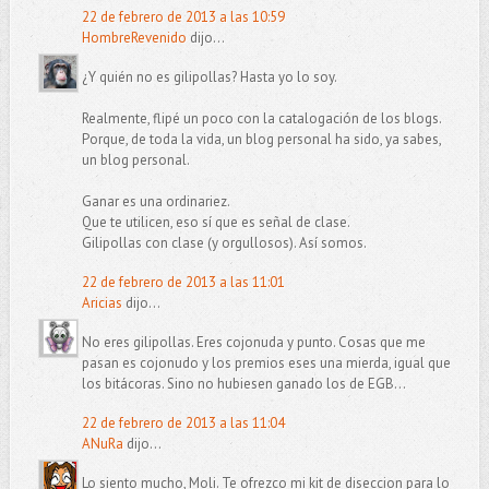
22 de febrero de 2013 a las 10:59
HombreRevenido
dijo...
¿Y quién no es gilipollas? Hasta yo lo soy.
Realmente, flipé un poco con la catalogación de los blogs.
Porque, de toda la vida, un blog personal ha sido, ya sabes,
un blog personal.
Ganar es una ordinariez.
Que te utilicen, eso sí que es señal de clase.
Gilipollas con clase (y orgullosos). Así somos.
22 de febrero de 2013 a las 11:01
Aricias
dijo...
No eres gilipollas. Eres cojonuda y punto. Cosas que me
pasan es cojonudo y los premios eses una mierda, igual que
los bitácoras. Sino no hubiesen ganado los de EGB...
22 de febrero de 2013 a las 11:04
ANuRa
dijo...
Lo siento mucho, Moli. Te ofrezco mi kit de diseccion para lo