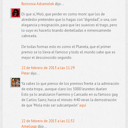
Ronronia Adramelek
dijo...
Di que sí, Moli, que perder es como morir: que los de
alrededor pretenden que lo hagas con "dignidad", o sea, con
elegancia y resignación, para que les suavices el trago, pero
lo suyo es hacerlo tirando dentelladas e inmensamente
cabreada.
De todas formas esto es como el Planeta, que el primer
premio se lo lleva el famoso y todo el mundo sabe que es
mejor el desconocido segundo.
22 de febrero de 2013 a las 11:29
Peter
dijo...
Ya sabes lo que pienso de los premios frente a la admiración
de esta tropa , aunque claro los 5000 leuretes duelen
Esto ya lo analizaron Faemino y Cansado en su famoso gag
de Carlos Sainz, hacia el minuto 4:40 veras la demostración
de que "Mola màs ser subcampeón"
aquí
22 de febrero de 2013 a las 11:32
Ameliaqp
dijo...