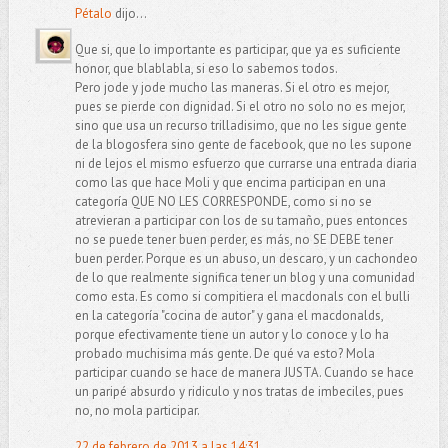
Pétalo
dijo...
Que si, que lo importante es participar, que ya es suficiente
honor, que blablabla, si eso lo sabemos todos.
Pero jode y jode mucho las maneras. Si el otro es mejor,
pues se pierde con dignidad. Si el otro no solo no es mejor,
sino que usa un recurso trilladisimo, que no les sigue gente
de la blogosfera sino gente de facebook, que no les supone
ni de lejos el mismo esfuerzo que currarse una entrada diaria
como las que hace Moli y que encima participan en una
categoría QUE NO LES CORRESPONDE, como si no se
atrevieran a participar con los de su tamaño, pues entonces
no se puede tener buen perder, es más, no SE DEBE tener
buen perder. Porque es un abuso, un descaro, y un cachondeo
de lo que realmente significa tener un blog y una comunidad
como esta. Es como si compitiera el macdonals con el bulli
en la categoría "cocina de autor" y gana el macdonalds,
porque efectivamente tiene un autor y lo conoce y lo ha
probado muchisima más gente. De qué va esto? Mola
participar cuando se hace de manera JUSTA. Cuando se hace
un paripé absurdo y ridiculo y nos tratas de imbeciles, pues
no, no mola participar.
22 de febrero de 2013 a las 14:31