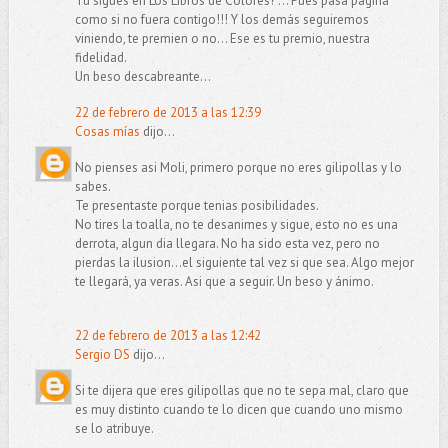
Tu sigues en Los Libros de Colores? ... Pues pasa página
como si no fuera contigo!!! Y los demás seguiremos
viniendo, te premien o no... Ese es tu premio, nuestra
fidelidad.
Un beso descabreante...
22 de febrero de 2013 a las 12:39
Cosas mías
dijo...
No pienses asi Moli, primero porque no eres gilipollas y lo
sabes.
Te presentaste porque tenias posibilidades.
No tires la toalla, no te desanimes y sigue, esto no es una
derrota, algun dia llegara. No ha sido esta vez, pero no
pierdas la ilusion...el siguiente tal vez si que sea. Algo mejor
te llegará, ya veras. Asi que a seguir. Un beso y ánimo.
22 de febrero de 2013 a las 12:42
Sergio DS
dijo...
Si te dijera que eres gilipollas que no te sepa mal, claro que
es muy distinto cuando te lo dicen que cuando uno mismo
se lo atribuye.