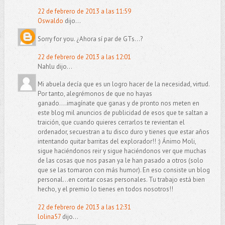
22 de febrero de 2013 a las 11:59
Oswaldo
dijo...
Sorry for you. ¿Ahora sí par de GTs...?
22 de febrero de 2013 a las 12:01
Nahlu dijo...
Mi abuela decía que es un logro hacer de la necesidad, virtud.
Por tanto, alegrémonos de que no hayas
ganado....imagínate que ganas y de pronto nos meten en
este blog mil anuncios de publicidad de esos que te saltan a
traición, que cuando quieres cerrarlos te revientan el
ordenador, secuestran a tu disco duro y tienes que estar años
intentando quitar barritas del explorador!! :) Ánimo Moli,
sigue haciéndonos reir y sigue haciéndonos ver que muchas
de las cosas que nos pasan ya le han pasado a otros (solo
que se las tomaron con más humor). En eso consiste un blog
personal...en contar cosas personales. Tu trabajo está bien
hecho, y el premio lo tienes en todos nosotros!!
22 de febrero de 2013 a las 12:31
lolina57
dijo...