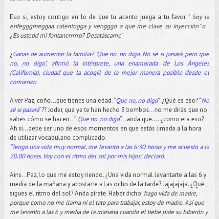
Eso si, estoy contigo en lo de que tu acento juega a tu favor. "
Soy la
enfegggmeggaa calentogga y vengggo a que me clave su inyección" o "
¿Es ustedd mi fontanerrrrro? Desatáscame
"
¿
Ganas de aumentar la familia? "Que no, no digo. No sé si pasará, pero que
no, no digo", afirmó la intérprete, una enamorada de Los Ángeles
(California), ciudad que la acogió de la mejor manera posible desde el
comienzo.
A ver Paz, coño...que tienes una edad. “
Que no, no digo
”. ¿Qué es eso? “
No
sé si pasará
”?? Joder, que ya te han hecho 3 bombos…no me dirás que no
sabes cómo se hacen…”
Que no, no digo
”...anda que…. ¿como era eso?
Ah sí...debe ser uno de esos momentos en que estás limada a la hora
de utilizar vocabulario complicado.
“Tengo una vida muy normal, me levanto a las 6:30 horas y me acuesto a la
20.00 horas. Voy con el ritmo del sol por mis hijos", declaró.
Ains...Paz, lo que me estoy riendo. ¿Una vida normal levantarte a las 6 y
media de la mañana y acostarte a las ocho de la tarde? Jajajajaja. ¿Qué
sigues el ritmo del sol? Anda pírate. Haber dicho:
hago vida de madre,
porque como no me llama ni el tato para trabajar, estoy de madre. Así que
me levanto a las 6 y media de la mañana cuando el bebe pide su biberón y