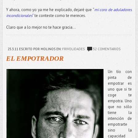
Y ahora, como yo ya me he explicado, dejaré que “
mi coro de aduladores
incondicionales
”
te conteste como te mereces.
Claro que a lo mejor no te hace gracia…
25.3.11
ESCRITO POR MOLINOS
EN:
FRIVOLIDADES
52 COMENTARIOS
EL EMPOTRADOR
Un tío con
pinta de
empotrar es
uno que si te
coge te
empotra. Uno
que no sólo
tiene la
intención de
empotrarte
sino la
capacidad