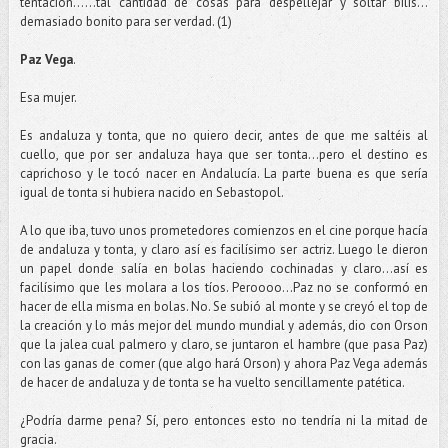
tentación……tal cantidad de cosas para despellejar y soltar bilis…
demasiado bonito para ser verdad. (1)
Paz Vega
.
Esa mujer.
Es andaluza y tonta, que no quiero decir, antes de que me saltéis al
cuello, que por ser andaluza haya que ser tonta…pero el destino es
caprichoso y le tocó nacer en Andalucía. La parte buena es que sería
igual de tonta si hubiera nacido en Sebastopol.
A lo que iba, tuvo unos prometedores comienzos en el cine porque hacía
de andaluza y tonta, y claro así es facilísimo ser actriz. Luego le dieron
un papel donde salía en bolas haciendo cochinadas y claro...así es
facilísimo que les molara a los tíos. Peroooo...Paz no se conformó en
hacer de ella misma en bolas. No. Se subió al monte y se creyó el top de
la creación y lo más mejor del mundo mundial y además, dio con Orson
que la jalea cual palmero y claro, se juntaron el hambre (que pasa Paz)
con las ganas de comer (que algo hará Orson) y ahora Paz Vega además
de hacer de andaluza y de tonta se ha vuelto sencillamente patética.
¿Podría darme pena? Sí, pero entonces esto no tendría ni la mitad de
gracia.