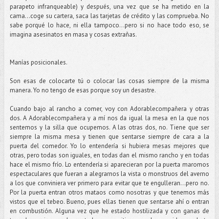
parapeto infranqueable) y después, una vez que se ha metido en la
cama…coge su cartera, saca las tarjetas de crédito y las comprueba. No
sabe porqué lo hace, ni ella tampoco...pero si no hace todo eso, se
imagina asesinatos en masa y cosas extrañas.
Manías posicionales.
Son esas de colocarte tú o colocar las cosas siempre de la misma
manera. Yo no tengo de esas porque soy un desastre.
Cuando bajo al rancho a comer, voy con Adorablecompañera y otras
dos. A Adorablecompañera y a mí nos da igual la mesa en la que nos
sentemos y la silla que ocupemos. A las otras dos, no. Tiene que ser
siempre la misma mesa y tienen que sentarse siempre de cara a la
puerta del comedor. Yo lo entendería si hubiera mesas mejores que
otras, pero todas son iguales, en todas dan el mismo rancho y en todas
hace el mismo frío. Lo entendería si aparecieran por la puerta maromos
espectaculares que fueran a alegrarnos la vista o monstruos del averno
a los que conviniera ver primero para evitar que te engulleran…pero no.
Por la puerta entran otros mataos como nosotras y que tenemos más
vistos que el tebeo. Bueno, pues ellas tienen que sentarse ahí o entran
en combustión. Alguna vez que he estado hostilizada y con ganas de