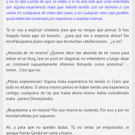
y no os dais cuenta de que lo estáis, o si no sois más que unas resentidas
por alguna experiencia mala que habréis tenido con un hombre o con
varios. En cualquiera de estos dos casos, o en cualquier otro caso posible,
quizá deberíais comenzar por respetaros a vosotras mismas
.
Te lo voy a explicar cristalino para que no tengas que pensar. Si has
llegado hasta aquí sin hacerlo... ¿para qué vas a empezar ahora? Ser
encefalograma plano seguro que da muchas satisfacciones… ¿o no?
¿Aburrida de mi misma? ¿Quieres decir tan aburrida de mí como para
entrar en un blog, leer un post en diagonal, no entenderlo y luego dejar
un comment supuestamente ofensivo firmando como anónima? …
mmm…Creo que no.
¿Malas experiencias? Alguna mala experiencia he tenido sí. Claro que
todo es relativo. Si ahora mismo pienso en haber tenido una experiencia
contigo, cualquiera de las que hasta ahora mismo había considerado
mala...parece Disneylandia.
¿Respetarme a mí misma? Por eso mismo te contesto. Por eso y por mi
bondad infinita, por supuesto.
Ah...y para que no queden dudas. Tú no serías un empotrador…ni
aunque fueras Gerald en carne y hueso.