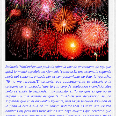
Estimada "Moli",existe una película sobre la vida de un cantante de rap, que
quizá la "mamá española en Alemania" conozca.En una escena, la segunda
novia del cantante, enojada por el comportamiento de éste, le reprocha:
"Tú no me respetas."El cantante, que supuestamente se ajustaría a la
categoría de "empotrador" que tú y tu coro de aduladoras incondicionales
tanto celebráis, le responde, muy machito él:"Tú no quieres que yo te
respete. Lo que quieres es que te folle."Tras una declaración así, no
sorprende que en el encuentro siguiente, para zanjar la nueva discusión, él
le parta la cara a ella de un sonoro bofetón.Mira, es triste que existan
hombres así, pero más triste aún es que haya mujeres que celebren que
existan, es más, que haya mujeres como "Pilar" que los "necesiten".No sé