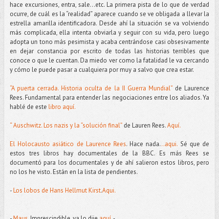
hace excursiones, entra, sale...etc. La primera pista de lo que de verdad
ocurre, de cuál es la “realidad” aparece cuando se ve obligada a llevar la
estrella amarilla identificadora. Desde ahí la situación se va volviendo
más complicada, ella intenta obviarla y seguir con su vida, pero luego
adopta un tono más pesimista y acaba centrándose casi obsesivamente
en dejar constancia por escrito de todas las historias terribles que
conoce o que le cuentan. Da miedo ver como la fatalidad le va cercando
y cómo le puede pasar a cualquiera por muy a salvo que crea estar.
“A puerta cerrada. Historia oculta de la II Guerra Mundial”
de Laurence
Rees. Fundamental para entender las negociaciones entre los aliados. Ya
hablé de este
libro aquí.
“ Auschwitz. Los nazis y la “solución final”
de Lauren Rees.
Aquí.
El Holocausto asiático de Laurence Rees
. Hace nada.
..aqui.
Sé que de
estos tres libros hay documentales de la BBC. Es más Rees se
documentó para los documentales y de ahí salieron estos libros, pero
no los he visto. Están en la lista de pendientes.
-
Los lobos de Hans Hellmut Kirst
.
Aqui.
-
Maus.
Imprescindible, ya lo dije
aquí.
-