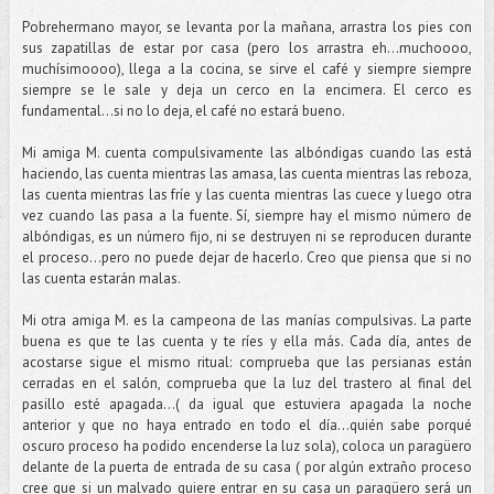
Pobrehermano mayor, se levanta por la mañana, arrastra los pies con
sus zapatillas de estar por casa (pero los arrastra eh…muchoooo,
muchísimoooo), llega a la cocina, se sirve el café y siempre siempre
siempre se le sale y deja un cerco en la encimera. El cerco es
fundamental...si no lo deja, el café no estará bueno.
Mi amiga M. cuenta compulsivamente las albóndigas cuando las está
haciendo, las cuenta mientras las amasa, las cuenta mientras las reboza,
las cuenta mientras las fríe y las cuenta mientras las cuece y luego otra
vez cuando las pasa a la fuente. Sí, siempre hay el mismo número de
albóndigas, es un número fijo, ni se destruyen ni se reproducen durante
el proceso...pero no puede dejar de hacerlo. Creo que piensa que si no
las cuenta estarán malas.
Mi otra amiga M. es la campeona de las manías compulsivas. La parte
buena es que te las cuenta y te ríes y ella más. Cada día, antes de
acostarse sigue el mismo ritual: comprueba que las persianas están
cerradas en el salón, comprueba que la luz del trastero al final del
pasillo esté apagada…( da igual que estuviera apagada la noche
anterior y que no haya entrado en todo el día...quién sabe porqué
oscuro proceso ha podido encenderse la luz sola), coloca un paragüero
delante de la puerta de entrada de su casa ( por algún extraño proceso
cree que si un malvado quiere entrar en su casa un paragüero será un