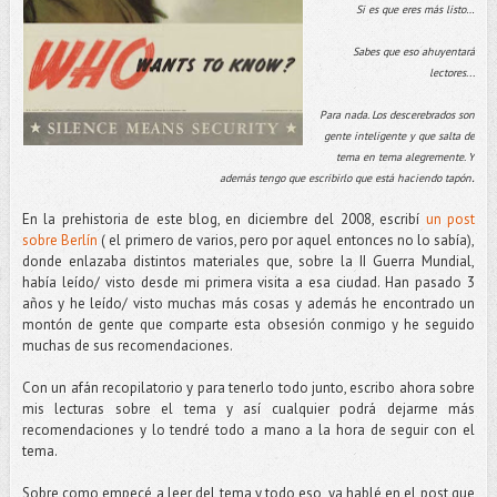
Si es que eres más listo…
Sabes que eso ahuyentará
lectores...
Para nada. Los descerebrados son
gente inteligente y que salta de
tema en tema alegremente. Y
.
además tengo que escribirlo que está haciendo tapón
En la prehistoria de este blog, en diciembre del 2008, escribí
un post
sobre Berlín
( el primero de varios, pero por aquel entonces no lo sabía),
donde enlazaba distintos materiales que, sobre la II Guerra Mundial,
había leído/ visto desde mi primera visita a esa ciudad. Han pasado 3
años y he leído/ visto muchas más cosas y además he encontrado un
montón de gente que comparte esta obsesión conmigo y he seguido
muchas de sus recomendaciones.
Con un afán recopilatorio y para tenerlo todo junto, escribo ahora sobre
mis lecturas sobre el tema y así cualquier podrá dejarme más
recomendaciones y lo tendré todo a mano a la hora de seguir con el
tema.
Sobre como empecé a leer del tema y todo eso, ya hablé en el post que