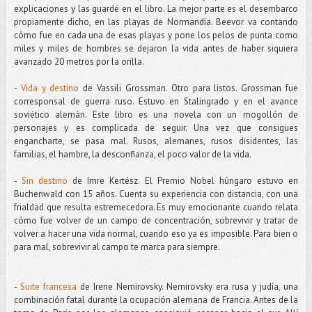
explicaciones y las guardé en el libro. La mejor parte es el desembarco
propiamente dicho, en las playas de Normandía. Beevor va contando
cómo fue en cada una de esas playas y pone los pelos de punta como
miles y miles de hombres se dejaron la vida antes de haber siquiera
avanzado 20 metros por la orilla.
-
Vida y destino
de Vassili Grossman. Otro para listos. Grossman fue
corresponsal de guerra ruso. Estuvo en Stalingrado y en el avance
soviético alemán. Este libro es una novela con un mogollón de
personajes y es complicada de seguir. Una vez que consigues
engancharte, se pasa mal. Rusos, alemanes, rusos disidentes, las
familias, el hambre, la desconfianza, el poco valor de la vida.
-
Sin destino
de Imre Kertész. El Premio Nobel húngaro estuvo en
Buchenwald con 15 años. Cuenta su experiencia con distancia, con una
frialdad que resulta estremecedora. Es muy emocionante cuando relata
cómo fue volver de un campo de concentración, sobrevivir y tratar de
volver a hacer una vida normal, cuando eso ya es imposible. Para bien o
para mal, sobrevivir al campo te marca para siempre.
-
Suite francesa
de Irene Nemirovsky. Nemirovsky era rusa y judía, una
combinación fatal durante la ocupación alemana de Francia. Antes de la