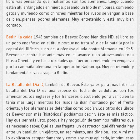
libro vas pensando que malísimos son los alemanes…luego cuando
están allí enfangados en mierda, pasando un frio de mil pares, comiendo
gatos y muriendo como chinches mientras los rusos se vengan a base
de bien..piensas pobres alemanes. Muy entretenido y está muy bien
contado.
Berlín, la caída
1945 también de Beevor. Como bien dice ND, el libro es
un poco engañoso en el título porque no trata sólo de la batalla por la
capital del III Reich, si no de la ofensiva aliada contra Alemania en 1945.
Beevor se centra bastante más en el avance ruso atravesando toda
Prusia Oriental y en las atrocidades que fueron cometiendo en venganza
por la campaña alemana en la operación Barbarroja. Muy entretenido y
fundamental si vas a viajar a Berlín.
La Batalla del Día D,
también de Beevor. Éste ya es para más frikis. La
batalla del Día D es una especie de lucha de verduleras con los
americanos, los ingleses y los franceses discutiendo por a ver quien la
tenía más larga mientras los rusos la iban montando por el frente
oriental y los alemanes se defendían como podían. Los otros dos libros
de Beevor son más “históricos” podríamos decir y éste es más táctico.
Hay que ser más listo, porque hay mogollón de términos militares que
es necesario saber. Qué es una fragata, un destructor, qué diferencia hay
entre un batallón, un ejército, un regimiento, una división...etc. A mí me
lo explicaron estupendamente y como soy muy aplicada, imprimí esas