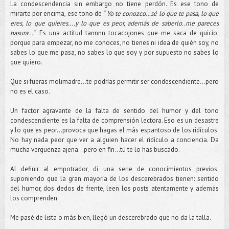
La condescendencia sin embargo no tiene perdón. Es ese tono de
mirarte por encima, ese tono de “
Yo te conozco…sé lo que te pasa, lo que
eres, lo que quieres….y lo que es peor, además de saberlo..me pareces
basura…
.” Es una actitud tannnn tocacojones que me saca de quicio,
porque para empezar, no me conoces, no tienes ni idea de quién soy, no
sabes lo que me pasa, no sabes lo que soy y por supuesto no sabes lo
que quiero.
Que si fueras molimadre...te podrías permitir ser condescendiente...pero
no es el caso.
Un factor agravante de la falta de sentido del humor y del tono
condescendiente es la falta de comprensión lectora. Eso es un desastre
y lo que es peor...provoca que hagas el más espantoso de los ridículos.
No hay nada peor que ver a alguien hacer el ridículo a conciencia. Da
mucha vergüenza ajena...pero en fin...tú te lo has buscado.
Al definir al empotrador, di una serie de conocimientos previos,
suponiendo que la gran mayoría de los descerebrados tienen: sentido
del humor, dos dedos de frente, leen los posts atentamente y además
los comprenden.
Me pasé de lista o más bien, llegó un descerebrado que no da la talla.