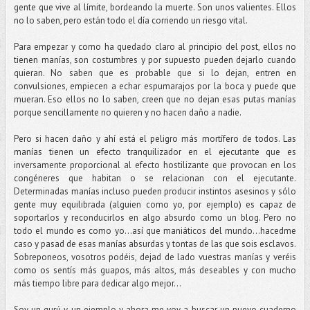
gente que vive al límite, bordeando la muerte. Son unos valientes. Ellos
no lo saben, pero están todo el día corriendo un riesgo vital.
Para empezar y como ha quedado claro al principio del post, ellos no
tienen manías, son costumbres y por supuesto pueden dejarlo cuando
quieran. No saben que es probable que si lo dejan, entren en
convulsiones, empiecen a echar espumarajos por la boca y puede que
mueran. Eso ellos no lo saben, creen que no dejan esas putas manías
porque sencillamente no quieren y no hacen daño a nadie.
Pero si hacen daño y ahí está el peligro más mortífero de todos. Las
manías tienen un efecto tranquilizador en el ejecutante que es
inversamente proporcional al efecto hostilizante que provocan en los
congéneres que habitan o se relacionan con el ejecutante.
Determinadas manías incluso pueden producir instintos asesinos y sólo
gente muy equilibrada (alguien como yo, por ejemplo) es capaz de
soportarlos y reconducirlos en algo absurdo como un blog. Pero no
todo el mundo es como yo…así que maniáticos del mundo...hacedme
caso y pasad de esas manías absurdas y tontas de las que sois esclavos.
Sobreponeos, vosotros podéis, dejad de lado vuestras manías y veréis
como os sentís más guapos, más altos, más deseables y con mucho
más tiempo libre para dedicar algo mejor…
Soy un gurú y un ejemplo y ahora me voy a buscar un nuevo cuaderno