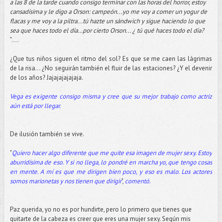
a las 8 de la tarde cuando consigo terminar con las horas del horror, estoy
cansadísima y le digo a Orson: campeón...yo me voy a comer un yogur de
flacas y me voy a la piltra...tú hazte un sándwich y sigue haciendo lo que
sea que haces todo el día…por cierto Orson... ¿ tú qué haces todo el día?
”….
¿Que tus niños siguen el ritmo del sol? Es que se me caen las lágrimas
de la risa… ¿No seguirán también el fluir de las estaciones? ¿Y el devenir
de los años? Jajajajajajaja.
Vega es exigente consigo misma y cree que su mejor trabajo como actriz
aún está por llegar.
De ilusión también se vive.
"
Quiero hacer algo diferente que me quite esa imagen de mujer sexy. Estoy
aburridísima de eso. Y si no llega, lo pondré en marcha yo, que tengo cosas
en mente. A mí es que me dirigen bien poco, y eso es malo. Los actores
somos marionetas y nos tienen que dirigir
",
comentó.
Paz querida, yo no es por hundirte, pero lo primero que tienes que
quitarte de la cabeza es creer que eres una mujer sexy. Según mis