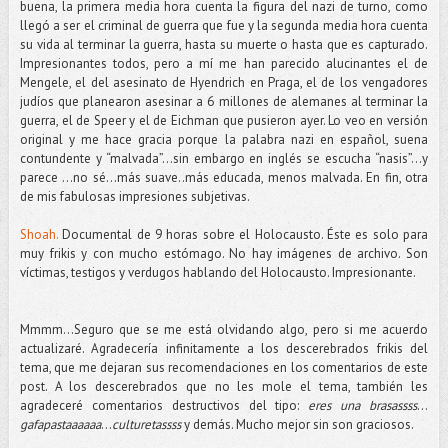
buena, la primera media hora cuenta la figura del nazi de turno, como
llegó a ser el criminal de guerra que fue y la segunda media hora cuenta
su vida al terminar la guerra, hasta su muerte o hasta que es capturado.
Impresionantes todos, pero a mí me han parecido alucinantes el de
Mengele, el del asesinato de Hyendrich en Praga, el de los vengadores
judíos que planearon asesinar a 6 millones de alemanes al terminar la
guerra, el de Speer y el de Eichman que pusieron ayer. Lo veo en versión
original y me hace gracia porque la palabra nazi en español, suena
contundente y “malvada”…sin embargo en inglés se escucha “nasis”...y
parece ...no sé...más suave..más educada, menos malvada. En fin, otra
de mis fabulosas impresiones subjetivas.
Shoah.
Documental de 9 horas sobre el Holocausto. Éste es solo para
muy frikis y con mucho estómago. No hay imágenes de archivo. Son
víctimas, testigos y verdugos hablando del Holocausto. Impresionante.
Mmmm...Seguro que se me está olvidando algo, pero si me acuerdo
actualizaré. Agradecería infinitamente a los descerebrados frikis del
tema, que me dejaran sus recomendaciones en los comentarios de este
post. A los descerebrados que no les mole el tema, también les
agradeceré comentarios destructivos del tipo:
eres una brasassss
…
gafapastaaaaaa
…
culturetassss
y demás. Mucho mejor sin son graciosos.