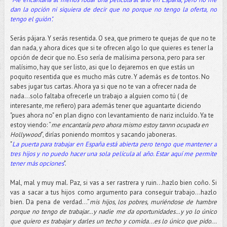
dan la opción ni siquiera de decir que no porque no tengo la oferta, no
tengo el guión".
Serás pájara. Y serás resentida. O sea, que primero te quejas de que no te
dan nada, y ahora dices que si te ofrecen algo lo que quieres es tener la
opción de decir que no. Eso sería de malísima persona, pero para ser
malísimo, hay que ser listo, asi que lo dejaremos en que estás un
poquito resentida que es mucho más cutre. Y además es de tontos. No
sabes jugar tus cartas. Ahora ya si que no te van a ofrecer nada de
nada...solo faltaba ofrecerle un trabajo a alguien como tú ( de
interesante, me refiero) para además tener que aguantarte diciendo
"pues ahora no" en plan digno con levantamiento de nariz incluído. Ya te
estoy viendo: “
me encantaría pero ahora mismo estoy tannn ocupada en
Hollywood
”, dirías poniendo morritos y sacando jaboneras.
"
La puerta para trabajar en España está abierta pero tengo que mantener a
tres hijos y no puedo hacer una sola película al año. Estar aquí me permite
tener más opciones
".
Mal, mal y muy mal. Paz, si vas a ser rastrera y ruin…hazlo bien coño. Si
vas a sacar a tus hijos como argumento para conseguir trabajo...hazlo
bien. Da pena de verdad...”
mis hijos, los pobres, muriéndose de hambre
porque no tengo de trabajar…y nadie me da oportunidades…y yo lo único
que quiero es trabajar y darles un techo y comida...es lo único que pido...