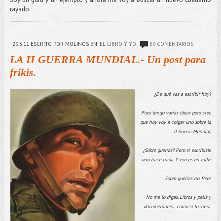
rayado.
29.3.11
ESCRITO POR MOLINOS
EN:
EL LIBRO Y YO
69 COMENTARIOS
LA II GUERRA MUNDIAL.- Un post para
frikis.
¿De qué vas a escribir hoy?
Pues tengo varias ideas pero creo
que hoy voy a colgar uno sobre la
II Guerra Mundial,
¿Sobre guerras? Pero si escribiste
uno hace nada. Y eso es un rollo.
Sobre guerras no. Peor.
No me lo digas. Libros y pelis y
documentales…como si lo viera.