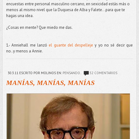
encuestas entre personal masculino cercano, en sexicidad estás más o
menos al mismo nivel que la Duquesa de Alba y Falete…para que te
hagas una idea.
¿Cosas en mente? Que miedo me das.
1.- Anniehall me lanzó
el guante del despelleje
y yo no sé decir que
no..y menos a Annie.
30.3.11
ESCRITO POR MOLINOS
EN:
PENSANDO..
52 COMENTARIOS
MANÍAS, MANÍAS, MANÍAS