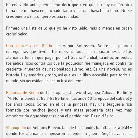
he enlazado antes, pero debo decir que creo que no hay ningún otro
tema que me haya enganchado tanto y del que haya leído tanto. No sé
si es bueno o malo...pero es una realidad.
Primero una lista de lo que yo he visto leído, más o menos en orden
cronológico.
Una princesa en Berlín
de Arthur Solmssen. Sobre el periodo
entreguerras que llevó a los nazis al poder. Las reparaciones que los
alemanes tenían que pagar por la I Guerra Mundial, la inflación brutal,
los judíos ricos contra los que la población fue manejada en contra, la
creciente influencia del nacionalsocialismo, etc. Es una novela, no es
historia. Hay amoríos y todo, así que es un libro accesible para todo el
mundo, sin necesidad de ser un friki del tema.
Historias de Berlín
de Christopher Isherwood, agrupa “Adiós a Berlín” y
“Mr. Norris pierde el tren”. Es Berlín en los años 30, la época del cabaret y
los años locos. Como en el de la princesa, hay una burguesía rica
formada por muchos judíos y una masa proletaria cada vez más
empobrecida y que simpatiza con el partido nazi. Es un clásico.
Stalingrado
de Anthony Beevor. Una de las grandes batallas de la IIGM y
donde los alemanes empezaron a perder la guerra. Según avanza el