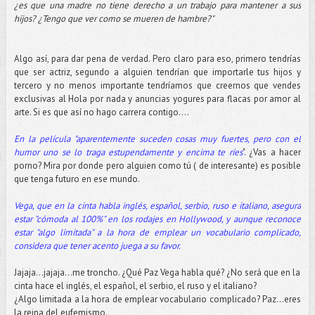
¿es que una madre no tiene derecho a un trabajo para mantener a sus
hijos? ¿Tengo que ver como se mueren de hambre?"
Algo así, para dar pena de verdad. Pero claro para eso, primero tendrías
que ser actriz, segundo a alguien tendrían que importarle tus hijos y
tercero y no menos importante tendríamos que creernos que vendes
exclusivas al Hola por nada y anuncias yogures para flacas por amor al
arte. Si es que así no hago carrera contigo….
En la película "aparentemente suceden cosas muy fuertes, pero con el
humor uno se lo traga estupendamente y encima te ríes
". ¿Vas a hacer
porno? Mira por donde pero alguien como tú ( de interesante) es posible
que tenga futuro en ese mundo.
Vega, que en la cinta habla inglés, español, serbio, ruso e italiano, asegura
estar "cómoda al 100%" en los rodajes en Hollywood, y aunque reconoce
estar "algo limitada" a la hora de emplear un vocabulario complicado,
considera que tener acento juega a su favor.
Jajaja…jajaja...me troncho. ¿Qué Paz Vega habla qué? ¿No será que en la
cinta hace el inglés, el español, el serbio, el ruso y el italiano?
¿Algo limitada a la hora de emplear vocabulario complicado? Paz...eres
la reina del eufemismo.