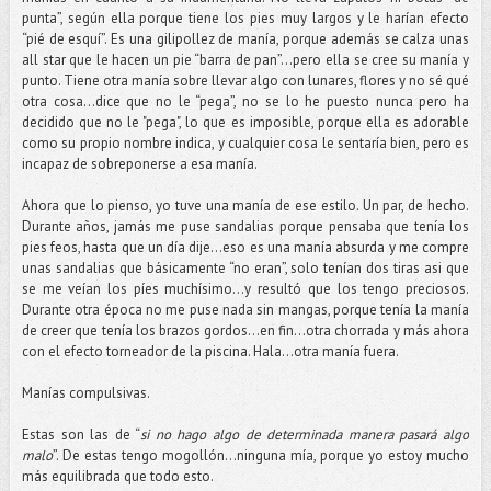
punta”, según ella porque tiene los pies muy largos y le harían efecto
“pié de esquí”. Es una gilipollez de manía, porque además se calza unas
all star que le hacen un pie “barra de pan”...pero ella se cree su manía y
punto. Tiene otra manía sobre llevar algo con lunares, flores y no sé qué
otra cosa…dice que no le “pega”, no se lo he puesto nunca pero ha
decidido que no le "pega", lo que es imposible, porque ella es adorable
como su propio nombre indica, y cualquier cosa le sentaría bien, pero es
incapaz de sobreponerse a esa manía.
Ahora que lo pienso, yo tuve una manía de ese estilo. Un par, de hecho.
Durante años, jamás me puse sandalias porque pensaba que tenía los
pies feos, hasta que un día dije...eso es una manía absurda y me compre
unas sandalias que básicamente “no eran”, solo tenían dos tiras asi que
se me veían los píes muchísimo…y resultó que los tengo preciosos.
Durante otra época no me puse nada sin mangas, porque tenía la manía
de creer que tenía los brazos gordos…en fin...otra chorrada y más ahora
con el efecto torneador de la piscina. Hala...otra manía fuera.
Manías compulsivas.
Estas son las de “
si no hago algo de determinada manera pasará algo
malo
”. De estas tengo mogollón…ninguna mía, porque yo estoy mucho
más equilibrada que todo esto.