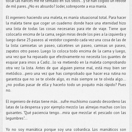
tocar las narices me he sentado en sus sitios…y se han cogido un rebote
de mil pares. ¿No es absurdo? Joder, sobreponte a esa manía.
El ingeniero haciendo una maleta, es manía situacional total. Para hacer
la maleta tiene que coger un cuaderno donde hace una eternidad hizo
una lista de todas las cosas necesarias para irte de viaje. Tiene que
colocarlo encima de la cama, según miras desde los pies a la izquierda y
luego darse 25 paseos al vestidor cogiendo cada vez una cosa de las de
la lista: camisetas un paseo, calcetines un paseo, camisas un paseo,
zapatos otro paseo. Luego lo coloca todo encima de la cama y luego,
una vez que ha repasado que efectivamente no necesita los guantes de
esquiar para irnos a Cadiz...lo va metiendo en la maleta comprobando
otra vez la lista. Antes de que alguien piense mal, está muy bien ser
metódico…pero una vez que has comprobado que hacer esa rutina no
garantiza que no se te olvide algo, es más siempre se te olvida algo...
¿no podías pasar de ella y hacerlo todo un poquito más rápido? Pues
no.
El ingeniero de éstas tiene más...sufre muchísimo cuando desordeno las
latas de la despensa y por ejemplo mezclo las almejas machas con los
guisantes. "Qué paciencia tengo...mira que mezclar el pescado con las
legumbres"...
Yo no soy maniática porque soy una cobardica. Los maniáticos son