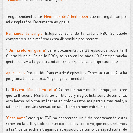
Tengo pendientes las
Memorias de Albert Speer
que me regalaron por
mi cumpleaños. Documentales y pelis.
Hermanos de sangre
. Estupenda serie de la cadena HBO. Se puede
comprar o si sois mañosos está disponible por internet.
"
Un mundo en guerra
". Serie documental de 28 episodios sobre la II
Guerra Mundial. Es de la BBC y se hizo en los años 60. Participa mucha
gente que vivió la guerra contando sus experiencias. Impresionante.
Apocalipsis.
Producción francesa de 6 episodios. Espectacular. La 2 la ha
programado hace poco. Muy muy recomendable.
La “
II Guerra Mundial en color
”. Como fue hace mucho tiempo, uno cree
que la II Guerra Mundial fue en blanco y negro. Esta serie documental
está hecha solo con imágenes en color. A ratos me parecía más real y a
ratos más cine. Una sensación rara. También muy entretenida.
“
Caza nazis
” creo que TVE ha encontrado un filón programando estas
series en la 2. Hay todo un público de frikis como yo, que nos sentamos
a las 9 de la noche a tragarnos el episodio de turno. Es espectacular de