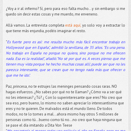
¿Voy a ir al infierno? Sí, pero para eso falta mucho…y sin embargo si me
quedo sin decir estas cosas y me muerdo, me enveneno.
Allá vamos. La entrevista completa
está aquí,
yo solo voy a extractar lo
que tiene más enjundia, podéis imaginar el resto.
"
Es fuerte pero es así: me resulta mucho más fácil encontrar trabajo en
Hollywood que en España",
admitió la sevillana, de 35 años. "Es una pena.
No trabajo en España no porque no quiera, sino porque no me ofrecen
nada. Esa es la realidad", añadió."No sé por qué es. A veces pienso que me
tienen muy vista porque he hecho muchas cosas allí; puede ser que no les
parezca interesante, que se crean que no tengo nada más que ofrecer o
que me he ido".
Paz, princesa, no te estrujes las meninges pensando cosas raras. NO
hagas esfuerzos. ¿No sabes por qué no te llaman? ¿Cómo va a ser qué
no les interesas? ¿Tú? ¿ Con lo superinteresante que eres? No creo que
sea eso, pero bueno, lo mismo no saben apreciar lo interesantísima que
eres y no te quieren. De malvados está el mundo lleno. De todos
modos, no te lo tomes a mal...ahora mismo hay otros 5 millones de
personas como tú…bueno como tú no...no creo que haya ninguna que
se pase el día imitando a Dita Von Teese
"
Me encantaría al menos rodar una película al año en España, pero no me