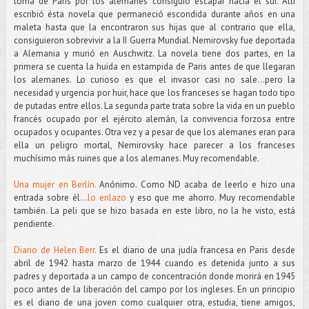
toma de Paris por los alemanes consiguió escapar hacia el sur. Allí
escribió ésta novela que permaneció escondida durante años en una
maleta hasta que la encontraron sus hijas que al contrario que ella,
consiguieron sobrevivir a la II Guerra Mundial. Nemirovsky fue deportada
a Alemania y murió en Auschwitz. La novela tiene dos partes, en la
primera se cuenta la huida en estampida de Paris antes de que llegaran
los alemanes. Lo curioso es que el invasor casi no sale...pero la
necesidad y urgencia por huir, hace que los franceses se hagan todo tipo
de putadas entre ellos. La segunda parte trata sobre la vida en un pueblo
francés ocupado por el ejército alemán, la convivencia forzosa entre
ocupados y ocupantes. Otra vez y a pesar de que los alemanes eran para
ella un peligro mortal, Nemirovsky hace parecer a los franceses
muchísimo más ruines que a los alemanes. Muy recomendable.
Una mujer en Berlín.
Anónimo. Como ND acaba de leerlo e hizo una
entrada sobre él...
lo enlazo
y eso que me ahorro. Muy recomendable
también. La peli que se hizo basada en este libro, no la he visto, está
pendiente.
Diario de Helen Berr.
Es el diario de una judía francesa en Paris desde
abril de 1942 hasta marzo de 1944 cuando es detenida junto a sus
padres y deportada a un campo de concentración donde morirá en 1945
poco antes de la liberación del campo por los ingleses. En un principio
es el diario de una joven como cualquier otra, estudia, tiene amigos,