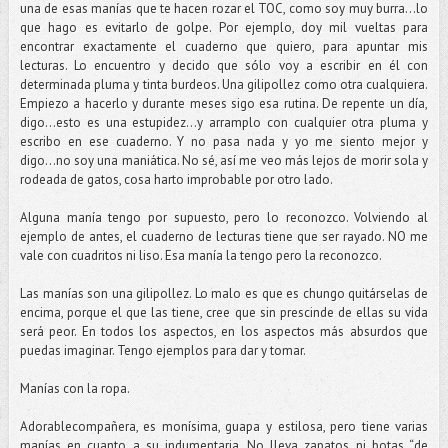
una de esas manías que te hacen rozar el TOC, como soy muy burra...lo
que hago es evitarlo de golpe. Por ejemplo, doy mil vueltas para
encontrar exactamente el cuaderno que quiero, para apuntar mis
lecturas. Lo encuentro y decido que sólo voy a escribir en él con
determinada pluma y tinta burdeos. Una gilipollez como otra cualquiera.
Empiezo a hacerlo y durante meses sigo esa rutina. De repente un día,
digo...esto es una estupidez…y arramplo con cualquier otra pluma y
escribo en ese cuaderno. Y no pasa nada y yo me siento mejor y
digo...no soy una maniática. No sé, así me veo más lejos de morir sola y
rodeada de gatos, cosa harto improbable por otro lado.
Alguna manía tengo por supuesto, pero lo reconozco. Volviendo al
ejemplo de antes, el cuaderno de lecturas tiene que ser rayado. NO me
vale con cuadritos ni liso. Esa manía la tengo pero la reconozco.
Las manías son una gilipollez. Lo malo es que es chungo quitárselas de
encima, porque el que las tiene, cree que sin prescinde de ellas su vida
será peor. En todos los aspectos, en los aspectos más absurdos que
puedas imaginar. Tengo ejemplos para dar y tomar.
Manías con la ropa.
Adorablecompañera, es monísima, guapa y estilosa, pero tiene varias
manías en cuanto a su indumentaria. No lleva zapatos ni botas “de