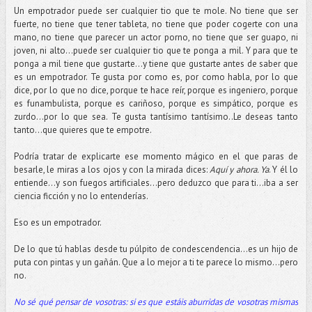
Un empotrador puede ser cualquier tio que te mole. No tiene que ser
fuerte, no tiene que tener tableta, no tiene que poder cogerte con una
mano, no tiene que parecer un actor porno, no tiene que ser guapo, ni
joven, ni alto…puede ser cualquier tio que te ponga a mil. Y para que te
ponga a mil tiene que gustarte...y tiene que gustarte antes de saber que
es un empotrador. Te gusta por como es, por como habla, por lo que
dice, por lo que no dice, porque te hace reír, porque es ingeniero, porque
es funambulista, porque es cariñoso, porque es simpático, porque es
zurdo...por lo que sea. Te gusta tantísimo tantísimo..Le deseas tanto
tanto…que quieres que te empotre.
Podría tratar de explicarte ese momento mágico en el que paras de
besarle, le miras a los ojos y con la mirada dices:
Aquí y ahora. Ya
. Y él lo
entiende...y son fuegos artificiales…pero deduzco que para ti...iba a ser
ciencia ficción y no lo entenderías.
Eso es un empotrador.
De lo que tú hablas desde tu púlpito de condescendencia...es un hijo de
puta con pintas y un gañán. Que a lo mejor a ti te parece lo mismo…pero
no.
No sé qué pensar de vosotras: si es que estáis aburridas de vosotras mismas