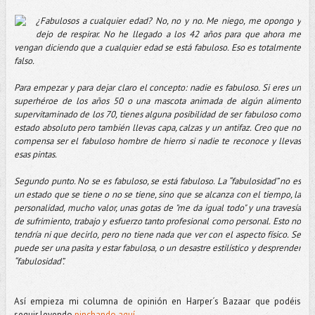
¿Fabulosos a cualquier edad? No, no y no. Me niego, me opongo y 
dejo de respirar. No he llegado a los 42 años para que ahora me 
vengan diciendo que a cualquier edad se está fabuloso. Eso es totalmente 
falso. 
Para empezar y para dejar claro el concepto: nadie es fabuloso. Si eres un 
superhéroe de los años 50 o una mascota animada de algún alimento 
supervitaminado de los 70, tienes alguna posibilidad de ser fabuloso como 
estado absoluto pero también llevas capa, calzas y un antifaz. Creo que no 
compensa ser el fabuloso hombre de hierro si nadie te reconoce y llevas 
esas pintas. 
Segundo punto. No se es fabuloso, se está fabuloso. La “fabulosidad” no es 
un estado que se tiene o no se tiene, sino que se alcanza con el tiempo, la 
personalidad, mucho valor, unas gotas de "me da igual todo" y una travesía 
de sufrimiento, trabajo y esfuerzo tanto profesional como personal. Esto no 
tendría ni que decirlo, pero no tiene nada que ver con el aspecto físico. Se 
puede ser una pasita y estar fabulosa, o un desastre estilístico y desprender 
“fabulosidad”.
Así empieza mi columna de opinión en Harper´s Bazaar que podéis 
seguir leyendo
 pinchando aquí.