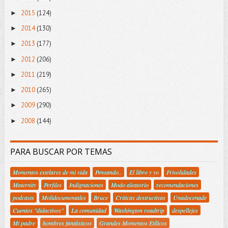
2015
(124)
►
2014
(130)
►
2013
(177)
►
2012
(206)
►
2011
(219)
►
2010
(265)
►
2009
(290)
►
2008
(144)
►
PARA BUSCAR POR TEMAS
Momentos estelares de mi vida
Pensando..
El libro y yo
Frivolidades
Maternity
Perfiles
Indignaciones
Modo aleatorio
recomendaciones
podcasts
Molidocumentales
Bruce
Criticas destructivas
Unadocenade
Cuentos "didactivos"
La comunidad
Washington roadtrip
despellejes
Mi padre
hombres fantásticos
Grandes Momentos Etílicos