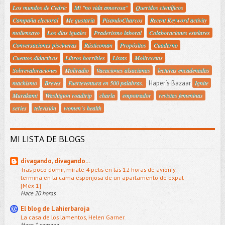
Los mundos de Cedric
Mi "no vida amorosa"
Queridos científicos
Campaña electoral
Me gustaría
PisandoCharcos
Recent Keyword activity
moliensayo
Los días iguales
Praderismo laboral
Colaboraciones estelares
Conversaciones piscineras
Rústicoman
Propósitos
Cuaderno
Cuentos didactivos
Libros horribles
Listas
Molirecetas
Sobrevaloraciones
Moliradio
Vacaciones alsacianas
lecturas encadenadas
machismo
Breves
Fuerteventura en 500 palabras.
Haper´s Bazaar
Ignite
Murakami
Washigton roadtrip
charla
empotrador
revistas femeninas
series
televisión
women´s health
MI LISTA DE BLOGS
divagando, divagando...
Tras poco domir, mírate 4 pelis en las 12 horas de avión y
termina en la cama esponjosa de un apartamento de expat
[Méx 1]
Hace 20 horas
El blog de Lahierbaroja
La casa de los lamentos, Helen Garner
Hace 1 semana