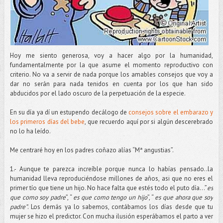
Hoy me siento generosa, voy a hacer algo por la humanidad,
fundamentalmente por la que asume el momento reproductivo con
criterio. No va a servir de nada porque los amables consejos que voy a
dar no serán para nada tenidos en cuenta por los que han sido
abducidos por el lado oscuro de la perpetuación de la especie.
En su día ya dí un estupendo decálogo de
consejos sobre el embarazo y
los primeros días del bebe
, que recuerdo aquí por si algún descerebrado
no lo ha leído.
Me centraré hoy en los padres coñazo alías “Mª angustias”.
1.- Aunque te parezca increíble porque nunca lo habías pensado..la
humanidad lleva reproduciéndose millones de años, asi que no eres el
primer tío que tiene un hijo. No hace falta que estés todo el puto día…”
es
que como soy padre
”, “
es que como tengo un hijo
”, “
es que ahora que soy
padre”
. Los demás ya lo sabemos, contábamos los días desde que tu
mujer se hizo el predictor. Con mucha ilusión esperábamos el parto a ver