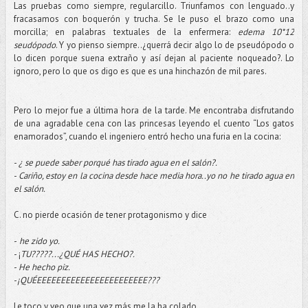
Las pruebas como siempre, regularcillo. Triunfamos con lenguado..y
fracasamos con boquerón y trucha. Se le puso el brazo como una
morcilla; en palabras textuales de la enfermera:
edema 10*12
seudópodo
. Y yo pienso siempre..¿querrá decir algo lo de pseudópodo o
lo dicen porque suena extraño y así dejan al paciente noqueado?. Lo
ignoro, pero lo que os digo es que es una hinchazón de mil pares.
Pero lo mejor fue a última hora de la tarde. Me encontraba disfrutando
de una agradable cena con las princesas leyendo el cuento “Los gatos
enamorados”, cuando el ingeniero entró hecho una furia en la cocina:
-
¿ se puede saber porqué has tirado agua en el salón?.
-
Cariño, estoy en la cocina desde hace media hora..yo no he tirado agua en
el salón.
C. no pierde ocasión de tener protagonismo y dice
-
he zido yo.
- ¡
TU?????...¿QUÉ HAS HECHO?.
-
He hecho piz.
-
¡QUÉEEEEEEEEEEEEEEEEEEEEEEE???
Le toco y veo que una vez más me la ha colado.