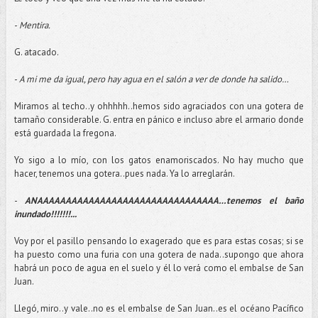
-
Mentira.
G. atacado.
-
A mi me da igual, pero hay agua en el salón a ver de donde ha salido…
Miramos al techo..y ohhhhh..hemos sido agraciados con una gotera de
tamaño considerable. G. entra en pánico e incluso abre el armario donde
está guardada la fregona.
Yo sigo a lo mío, con los gatos enamoriscados. No hay mucho que
hacer, tenemos una gotera..pues nada. Ya lo arreglarán.
-
ANAAAAAAAAAAAAAAAAAAAAAAAAAAAAAAAA…tenemos el baño
inundado!!!!!!!...
Voy por el pasillo pensando lo exagerado que es para estas cosas; si se
ha puesto como una furia con una gotera de nada..supongo que ahora
habrá un poco de agua en el suelo y él lo verá como el embalse de San
Juan.
Llegó, miro..y vale..no es el embalse de San Juan..es el océano Pacífico