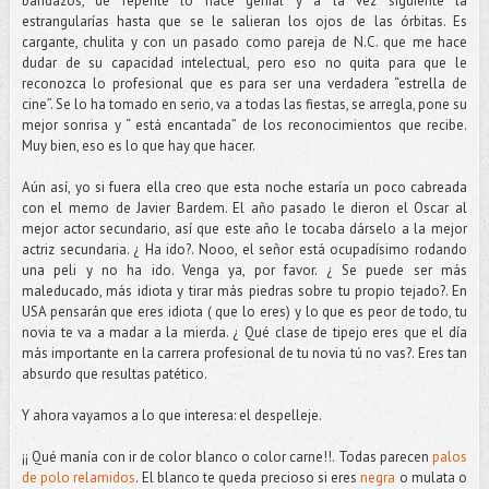
bandazos, de repente lo hace genial y a la vez siguiente la
estrangularías hasta que se le salieran los ojos de las órbitas. Es
cargante, chulita y con un pasado como pareja de N.C. que me hace
dudar de su capacidad intelectual, pero eso no quita para que le
reconozca lo profesional que es para ser una verdadera “estrella de
cine”. Se lo ha tomado en serio, va a todas las fiestas, se arregla, pone su
mejor sonrisa y “ está encantada” de los reconocimientos que recibe.
Muy bien, eso es lo que hay que hacer.
Aún así, yo si fuera ella creo que esta noche estaría un poco cabreada
con el memo de Javier Bardem. El año pasado le dieron el Oscar al
mejor actor secundario, así que este año le tocaba dárselo a la mejor
actriz secundaria. ¿ Ha ido?. Nooo, el señor está ocupadísimo rodando
una peli y no ha ido. Venga ya, por favor. ¿ Se puede ser más
maleducado, más idiota y tirar más piedras sobre tu propio tejado?. En
USA pensarán que eres idiota ( que lo eres) y lo que es peor de todo, tu
novia te va a madar a la mierda. ¿ Qué clase de tipejo eres que el día
más importante en la carrera profesional de tu novia tú no vas?. Eres tan
absurdo que resultas patético.
Y ahora vayamos a lo que interesa: el despelleje.
¡¡ Qué manía con ir de color blanco o color carne!!. Todas parecen
palos
de polo relamidos
. El blanco te queda precioso si eres
negra
o mulata o