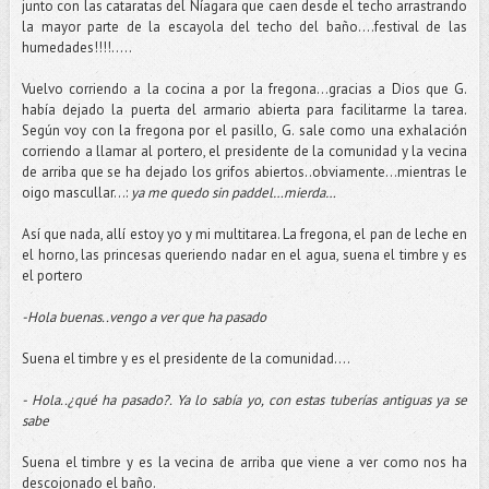
junto con las cataratas del Níagara que caen desde el techo arrastrando
la mayor parte de la escayola del techo del baño….festival de las
humedades!!!!.....
Vuelvo corriendo a la cocina a por la fregona…gracias a Dios que G.
había dejado la puerta del armario abierta para facilitarme la tarea.
Según voy con la fregona por el pasillo, G. sale como una exhalación
corriendo a llamar al portero, el presidente de la comunidad y la vecina
de arriba que se ha dejado los grifos abiertos..obviamente…mientras le
oigo mascullar…:
ya me quedo sin paddel…mierda…
Así que nada, allí estoy yo y mi multitarea. La fregona, el pan de leche en
el horno, las princesas queriendo nadar en el agua, suena el timbre y es
el portero
-Hola buenas..vengo a ver que ha pasado
Suena el timbre y es el presidente de la comunidad….
- Hola..¿qué ha pasado?. Ya lo sabía yo, con estas tuberías antiguas ya se
sabe
Suena el timbre y es la vecina de arriba que viene a ver como nos ha
descojonado el baño.