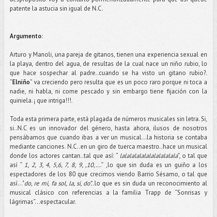
patente la astucia sin igual de N.C.
Argumento
:
Arturo y Manoli, una pareja de gitanos, tienen una experiencia sexual en
la playa, dentro del agua, de resultas de la cual nace un niño rubio, lo
que hace sospechar al padre..cuando se ha visto un gitano rubio?.
“
Elniño
” va creciendo pero resulta que es un poco raro porque ni toca a
nadie, ni habla, ni come pescado y sin embargo tiene fijación con la
quiniela. ¡ que intriga!!!.
Toda esta primera parte, está plagada de números musicales sin letra. Si,
si..N.C es un innovador del género, hasta ahora, ilusos de nosotros
pensábamos que cuando ibas a ver un musical…la historia se contaba
mediante canciones. N.C..en un giro de tuerca maestro..hace un musical
donde los actores cantan..tal que así: “
lalalalalalalalalalalala
”, o tal que
así “
1, 2, 3, 4, 5,6, 7, 8, 9, ,10,…
.” ,lo que sin duda es un guiño a los
espectadores de los 80 que crecimos viendo Barrio Sésamo, o tal que
así…"
do, re mi, fa sol, la, si, do”..
lo que es sin duda un reconocimiento al
musical clásico con referencias a la familia Trapp de “Sonrisas y
lágrimas”…espectacular.