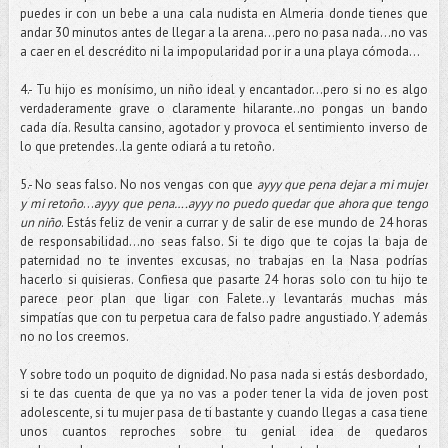
puedes ir con un bebe a una cala nudista en Almeria donde tienes que
andar 30 minutos antes de llegar a la arena…pero no pasa nada…no vas
a caer en el descrédito ni la impopularidad por ir a una playa cómoda…
4.- Tu hijo es monísimo, un niño ideal y encantador…pero si no es algo
verdaderamente grave o claramente hilarante..no pongas un bando
cada día. Resulta cansino, agotador y provoca el sentimiento inverso de
lo que pretendes..la gente odiará a tu retoño.
5.- No seas falso. No nos vengas con que
ayyy que pena dejar a mi mujer
y mi retoño
…
ayyy que pena….ayyy no puedo quedar que ahora que tengo
un niño
. Estás feliz de venir a currar y de salir de ese mundo de 24 horas
de responsabilidad…no seas falso. Si te digo que te cojas la baja de
paternidad no te inventes excusas, no trabajas en la Nasa podrías
hacerlo si quisieras. Confiesa que pasarte 24 horas solo con tu hijo te
parece peor plan que ligar con Falete..y levantarás muchas más
simpatías que con tu perpetua cara de falso padre angustiado. Y además
no no los creemos.
Y sobre todo un poquito de dignidad. No pasa nada si estás desbordado,
si te das cuenta de que ya no vas a poder tener la vida de joven post
adolescente, si tu mujer pasa de ti bastante y cuando llegas a casa tiene
unos cuantos reproches sobre tu genial idea de quedaros