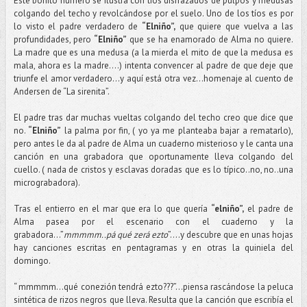
Este bonito número se ilustra con tíos disfrazados de pulpos y medusas
colgando del techo y revolcándose por el suelo. Uno de los tíos es por
lo visto el padre verdadero de
“Elniño”,
que quiere que vuelva a las
profundidades, pero
“Elniño”
que se ha enamorado de Alma no quiere.
La madre que es una medusa (a la mierda el mito de que la medusa es
mala, ahora es la madre….) intenta convencer al padre de que deje que
triunfe el amor verdadero…y aquí está otra vez…homenaje al cuento de
Andersen de “La sirenita”.
El padre tras dar muchas vueltas colgando del techo creo que dice que
no.
“Elniño”
la palma por fin, ( yo ya me planteaba bajar a rematarlo),
pero antes le da al padre de Alma un cuaderno misterioso y le canta una
canción en una grabadora que oportunamente lleva colgando del
cuello. ( nada de cristos y esclavas doradas que es lo típico..no, no..una
micrograbadora).
Tras el entierro en el mar que era lo que quería
“elniño”,
el padre de
Alma pasea por el escenario con el cuaderno y la
grabadora…”
mmmmm..pá qué zerá ezto
”….y descubre que en unas hojas
hay canciones escritas en pentagramas y en otras la quiniela del
domingo.
“ mmmmm…qué conezión tendrá ezto???”…piensa rascándose la peluca
sintética de rizos negros que lleva. Resulta que la canción que escribía el