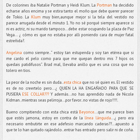
De colorines iba Natalie Portman y Heidi Klum. La
Portman
ha decidido
echarse años encima y se estira tanto el moño que debe querer parecer
de Tokio. La
Klum
muy bien,aunque mejor si la tela del vestido no
parece arrugada desde el minuto 1. Yo no sé porqué siempre aparece si
ni es actriz, ni su marido tampoco…debe estar ocupando la plaza de Paz
Vega… ¿ cómo es que no estaba por alli poniendo cara de mujer fatal
estreñida?.
Angelina
como siempre..” estoy tan estupenda y soy tan etérea que si
me cardo el pelo como para que me quepan dentro mis 7 hijos os
quedais patidifusos”. Brad mal, llevaba anillo que es una cosa que no
tolero en tios.
La peor de la noche es sin duda..
esta chica
que no sé quien es. El vestido
es de no creertelo pero…¿ QUIEN LA HA ENGAÑADO PARA QUE SE
PUSIERA
ESE COLLAR???
Y además...no has aprendido nada de Nicole
Kidman..mientras seas pelirroja...por favor..no vistas de rojo!!!!.
Bueno compitiendo con esta chica está
Beyonce
…que me parece bien
que estés jamona, estoy en contra de la
línea lánguida
…¿ pero era
necesario embutirte en ese adefesio marcando caderas??...apuesto a
que te lo han quitado rajándolo..entrar has entrado pero salir ni de coña.