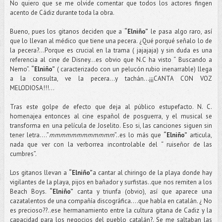
No quiero que se me olvide comentar que todos los actores fingen
acento de Cádiz durante toda la obra.
Bueno, pues los gitanos deciden que a
“Elniño”
le pasa algo raro, así
que lo llevan al médico que tiene una pecera. ¿Qué porqué señalo lo de
la pecera?...Porque es crucial en la trama ( jajajaja) y sin duda es una
referencia al cine de Disney…es obvio que N.C ha visto “ Buscando a
Nemo”.
“Elniño”
( caracterizado con un pelucón rubio inenarrable) llega
a la consulta, ve la pecera…y tachán…¡¡¡CANTA CON VOZ
MELODIOSA!!!...
Tras este golpe de efecto que deja al público estupefacto. N. C.
homenajea entonces al cine español de posguerra, y el musical se
transforma en una película de Joselito. Eso si, las canciones siguen sin
tener letra….”
mmmmmmmmmmmm
”..es lo más que
“Elniño”
articula,
nada que ver con la verborrea incontrolable del “ ruiseñor de las
cumbres”.
Los gitanos llevan a
“Elniño”
a cantar al chiringo de la playa donde hay
vigilantes de la playa, pijos en bañador y surfistas..que nos remiten a los
Beach Boys.
“Elniño”
canta y triunfa (obvio), así que aparece una
cazatalentos de una compañía discográfica….que habla en catalán. ¿ No
es precioso??..ese hermanamiento entre la cultura gitana de Cadiz y la
capacidad para los negocios del pueblo catalán?. Se me saltaban las