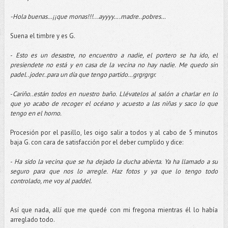
-Hola buenas…¡¡que monas!!!...ayyyy….madre..pobres…
Suena el timbre y es G.
-
Esto es un desastre, no encuentro a nadie, el portero se ha ido, el
presiendete no está y en casa de la vecina no hay nadie. Me quedo sin
padel..joder..para un día que tengo partido…grgrgrgr.
-
Cariño..están todos en nuestro baño. Llévatelos al salón a charlar en lo
que yo acabo de recoger el océano y acuesto a las niñas y saco lo que
tengo en el horno.
Procesión por el pasillo, les oigo salir a todos y al cabo de 5 minutos
baja G. con cara de satisfacción por el deber cumplido y dice:
-
Ha sido la vecina que se ha dejado la ducha abierta. Ya ha llamado a su
seguro para que nos lo arregle. Haz fotos y ya que lo tengo todo
controlado, me voy al paddel
.
Así que nada, allí que me quedé con mi fregona mientras él lo había
arreglado todo.