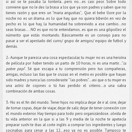
si así se te pasaba la tontería…pero no…es casi peor. Sobre todo
conviene que no le des la brasa a los que ya son padres y saben que no
tienes razón y que eres un “maria angustias”,. Que el bebe llore por la
noche no es un drama..es lo que hay, que no quiera biberón en vez de
pecho es lo que hay, la humanidad ha sobrevivido a ese cambio…no
seas brasas…. NO es que no te entendamos..es que es una gilipollez el
númerito que estás montando. Básicamente es un consejo para no
pasar a ser el apestado del curro/ grupo de amigos/ equipo de futbol y
demás.
2.- Aunque te parezca una cosa espectacular, tu mujer no es una heroína
de película por haber tenido un parto de 10 horas, ni es una martir…”
la
pobre pepi
”. Sé que escapa a tu comprensión pero tus compañeras,
amigas, incluso las tías que te cruzas en el metro es posible que hayan
sido madres y nunca las consideraste “ las pobres”…asi que o tu mujer es
una actriz de cojones o tú has perdido el criterio…o una sabia
combinación de ambas cosas.
3.- No es el fin del mundo. Tener hijos no implica dejar de ir al cine, dejar
de tomar copas, dejar de viajar, dejar de salir, dejar de tener conexión con
el mundo exterior. Hay tiempo para todo pero organizándose..olvida de
tu vida anterior en la que si a las 9 y media de la noche te apetecía
preparar sushi te ibas al corte inglés a comprar los ingredientes y luego
cocinabas para cenar a las 12…eso ya no es posible. Tampoco te