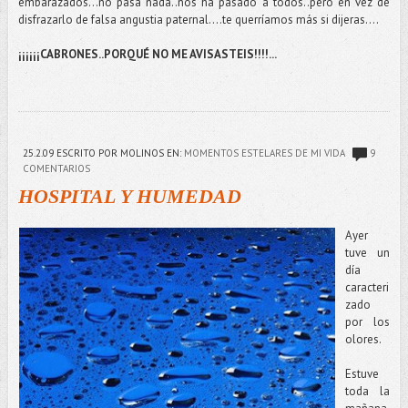
embarazados…no pasa nada..nos ha pasado a todos..pero en vez de
disfrazarlo de falsa angustia paternal….te querríamos más si dijeras….
¡¡¡¡¡¡CABRONES..PORQUÉ NO ME AVISASTEIS!!!!...
25.2.09
ESCRITO POR MOLINOS
EN:
MOMENTOS ESTELARES DE MI VIDA
9
COMENTARIOS
HOSPITAL Y HUMEDAD
Ayer
tuve un
día
caracteri
zado
por los
olores.
Estuve
toda la