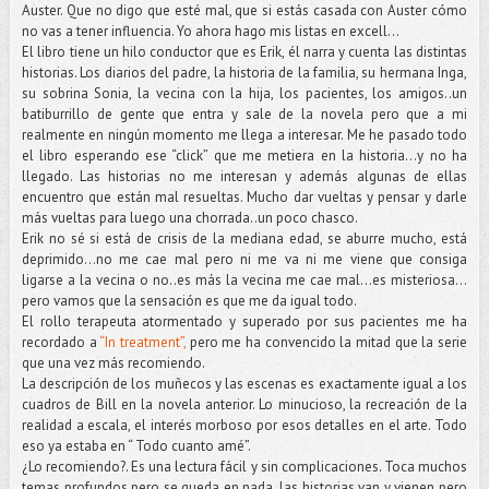
Auster. Que no digo que esté mal, que si estás casada con Auster cómo
no vas a tener influencia. Yo ahora hago mis listas en excell...
El libro tiene un hilo conductor que es Erik, él narra y cuenta las distintas
historias. Los diarios del padre, la historia de la familia, su hermana Inga,
su sobrina Sonia, la vecina con la hija, los pacientes, los amigos..un
batiburrillo de gente que entra y sale de la novela pero que a mi
realmente en ningún momento me llega a interesar. Me he pasado todo
el libro esperando ese “click” que me metiera en la historia…y no ha
llegado. Las historias no me interesan y además algunas de ellas
encuentro que están mal resueltas. Mucho dar vueltas y pensar y darle
más vueltas para luego una chorrada..un poco chasco.
Erik no sé si está de crisis de la mediana edad, se aburre mucho, está
deprimido…no me cae mal pero ni me va ni me viene que consiga
ligarse a la vecina o no..es más la vecina me cae mal…es misteriosa…
pero vamos que la sensación es que me da igual todo.
El rollo terapeuta atormentado y superado por sus pacientes me ha
recordado a
“In treatment”,
pero me ha convencido la mitad que la serie
que una vez más recomiendo.
La descripción de los muñecos y las escenas es exactamente igual a los
cuadros de Bill en la novela anterior. Lo minucioso, la recreación de la
realidad a escala, el interés morboso por esos detalles en el arte. Todo
eso ya estaba en “ Todo cuanto amé”.
¿Lo recomiendo?. Es una lectura fácil y sin complicaciones. Toca muchos
temas profundos pero se queda en nada, las historias van y vienen pero