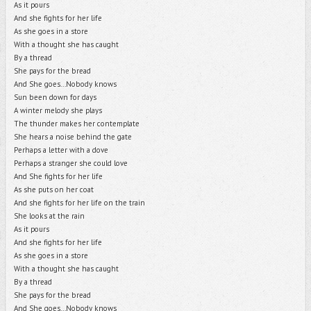
As it pours
And she fights for her life
As she goes in a store
With a thought she has caught
By a thread
She pays for the bread
And She goes...Nobody knows
Sun been down for days
A winter melody she plays
The thunder makes her contemplate
She hears a noise behind the gate
Perhaps a letter with a dove
Perhaps a stranger she could love
And She fights for her life
As she puts on her coat
And she fights for her life on the train
She looks at the rain
As it pours
And she fights for her life
As she goes in a store
With a thought she has caught
By a thread
She pays for the bread
And She goes...Nobody knows