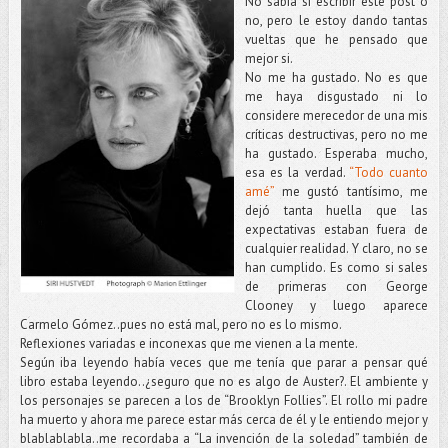
No sabía si escribir este post o
no, pero le estoy dando tantas
vueltas que he pensado que
mejor si.
No me ha gustado. No es que
me haya disgustado ni lo
considere merecedor de una mis
críticas destructivas, pero no me
ha gustado. Esperaba mucho,
esa es la verdad.
“Todo cuanto
amé”
me gustó tantísimo, me
dejó tanta huella que las
expectativas estaban fuera de
cualquier realidad. Y claro, no se
han cumplido. Es como si sales
de primeras con George
Clooney y luego aparece
Carmelo Gómez..pues no está mal, pero no es lo mismo.
Reflexiones variadas e inconexas que me vienen a la mente.
Según iba leyendo había veces que me tenía que parar a pensar qué
libro estaba leyendo..¿seguro que no es algo de Auster?. El ambiente y
los personajes se parecen a los de “Brooklyn Follies”. El rollo mi padre
ha muerto y ahora me parece estar más cerca de él y le entiendo mejor y
blablablabla..me recordaba a “La invención de la soledad” también de