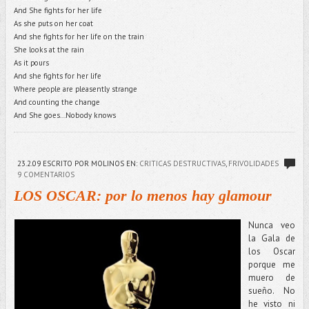
And She fights for her life
As she puts on her coat
And she fights for her life on the train
She looks at the rain
As it pours
And she fights for her life
Where people are pleasently strange
And counting the change
And She goes...Nobody knows
23.2.09
ESCRITO POR MOLINOS
EN:
CRITICAS DESTRUCTIVAS
,
FRIVOLIDADES
9 COMENTARIOS
LOS OSCAR: por lo menos hay glamour
Nunca veo
la Gala de
los Oscar
porque me
muero de
sueño. No
he visto ni