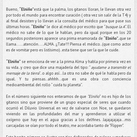
Bueno,
“Elniño”
está que la palma, los gitanos lloran, le llevan otra vez
por todo el mundo para encontrar curación ( otra vez sin salir de la T4) y
al final desisten y lo llevan a la consulta del médico para que pase sus
últimas horas.
“Elniño”
le dice al médico por escrito que “
busque la A
”. El
médico no sabe de lo que le hablan, pero da igual porque en los 20
segundos posteriores aparece una prima enamorada de
“Elniño”..
que se
llama……atención…..ALMA. ¡¡Tate!!! Piensa el médico..(que como actor
es de vomitar pero es listísimo)..esta tiene que ser la que le cuide.
“Elniño”
se emociona de ver a la prima Alma y habla por primera vez en
su vida..y creo que dice una majadería del tipo: “
ayudame a transmitir el
mensaje de la tierra
”..o algo así…la otra no sabe de qué le habla pero da
igual. Y tu piensas..ahhhh…que es una obra con conciencia
medioambiental del rollo “ cuida tu planeta”.
En el número siguiente nos enteramos de que
“Elniño
” no es hijo de los
gitanos sino que proviene de un grupo especial de seres que cuando
ocurrió el Diluvio Universal en vez de salvarse con Noe, se quedaron
viviendo en las profundidades del mar y aprendieron a utilizar el
oxígeno que hay en el agua gracias a los delfines. Jajajajajaja…mis
carcajadas se oían por todo el teatro, me acordaba tanto de "Flipper".