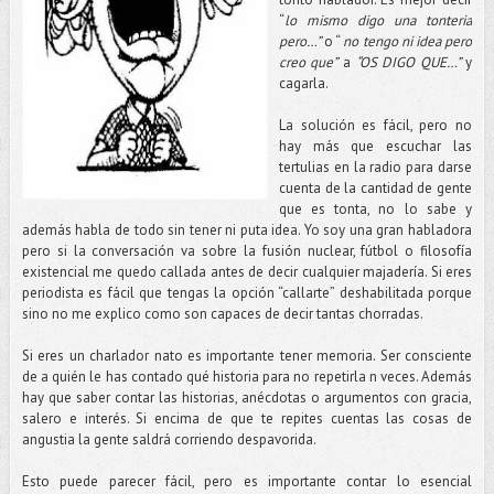
“
lo mismo digo una tonteria
pero…”
o “
no tengo ni idea pero
creo que”
a
“OS DIGO QUE…”
y
cagarla.
La solución es fácil, pero no
hay más que escuchar las
tertulias en la radio para darse
cuenta de la cantidad de gente
que es tonta, no lo sabe y
además habla de todo sin tener ni puta idea. Yo soy una gran habladora
pero si la conversación va sobre la fusión nuclear, fútbol o filosofía
existencial me quedo callada antes de decir cualquier majadería. Si eres
periodista es fácil que tengas la opción “callarte” deshabilitada porque
sino no me explico como son capaces de decir tantas chorradas.
Si eres un charlador nato es importante tener memoria. Ser consciente
de a quién le has contado qué historia para no repetirla n veces. Además
hay que saber contar las historias, anécdotas o argumentos con gracia,
salero e interés. Si encima de que te repites cuentas las cosas de
angustia la gente saldrá corriendo despavorida.
Esto puede parecer fácil, pero es importante contar lo esencial