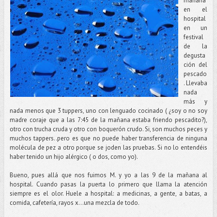
mañana
en el
hospital
en un
festival
de la
degusta
ción del
pescado
. Llevaba
nada
más y
nada menos que 3 tuppers, uno con lenguado cocinado ( ¿soy o no soy
madre coraje que a las 7:45 de la mañana estaba friendo pescadito?),
otro con trucha cruda y otro con boquerón crudo. Si, son muchos peces y
muchos tappers..pero es que no puede haber transferencia de ninguna
molécula de pez a otro porque se joden las pruebas. Si no lo entendéis
haber tenido un hijo alérgico ( o dos, como yo).
Bueno, pues allá que nos fuimos M. y yo a las 9 de la mañana al
hospital. Cuando pasas la puerta lo primero que llama la atención
siempre es el olor. Huele a hospital: a medicinas, a gente, a batas, a
comida, cafetería, rayos x…una mezcla de todo.