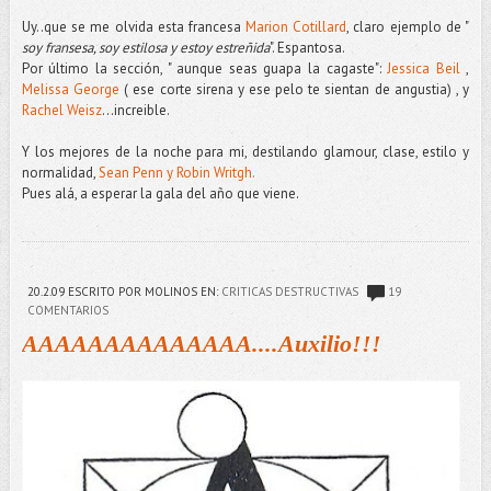
Uy..que se me olvida esta francesa
Marion Cotillard
, claro ejemplo de "
soy fransesa, soy estilosa y estoy estreñida
". Espantosa.
Por último la sección, " aunque seas guapa la cagaste":
Jessica Beil
,
Melissa George
( ese corte sirena y ese pelo te sientan de angustia) , y
Rachel Weisz
...increible.
Y los mejores de la noche para mi, destilando glamour, clase, estilo y
normalidad,
Sean Penn y Robin Writgh.
Pues alá, a esperar la gala del año que viene.
20.2.09
ESCRITO POR MOLINOS
EN:
CRITICAS DESTRUCTIVAS
19
COMENTARIOS
AAAAAAAAAAAAAA....Auxilio!!!