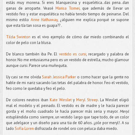
estás muy morena. Si eres blanquecina y esquelética..das pena..dan
ganas de arroparte. Veasé
Marisa Tomei
, que además de llevar un
vestido feo y estar esquelética no había tenido tiempo de peinarse. Del
mismo estilo
Anne Hathaway
, ¿alguien me explica porqué se supone
que esta tía tan sosa es guapa?? .
Tilda Swinton
es el vivo ejemplo de cómo dar miedo combinando el
color de pelo con la blusa.
De blanco también iba Pe. El
vestido es cursi
, recargado y palabra de
honor. No me entusiasma pero es un vestido de estrella, mucho glamour
aunque cursi. Parece una muñequita.
Uy casi se me olvida
Sarah Jessica Parker
o como hacer que la gente no
hable de mi nariz sacando las tetas del palabra de honor. Feo el vestido,
feo como le quedaba y feo el pelo.
De colores neutros iban
Kate Winslet
y
Meryl Streep
. La Winslet eligió
mal el modelo y el peinado. El vestido es de madre y le hacía parecer
gorda y el moño cuadrado le hacía parecer más seria y mayor.
Meryl
estupléndida como siempre, un vestido largo que tape todo, de un color
que adelgace y un diseño para una tia de 60 años. ¡¡ole por meryl!. A su
lado
Sofía Loren
disfrazada de rondel oro con peluca daba miedo.