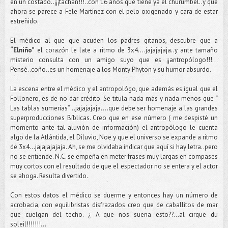
en un costado..¡¡¡tachán!!!..con 16 años que tiene ya el churumbel..y que
ahora se parece a Fele Martínez con el pelo oxigenado y cara de estar
estreñido.
El médico al que que acuden los padres gitanos, descubre que a
“Elniño”
el corazón le late a ritmo de 3x4….jajajajaja..y ante tamaño
misterio consulta con un amigo suyo que es ¡¡antropólogo!!!...
Pensé..coño..es un homenaje a los Monty Phyton y su humor absurdo.
La escena entre el médico y el antropológo, que además es igual que el
Follonero, es de no dar crédito. Se titula nada más y nada menos que “
Las tablas sumerias” ..jajajajaja….que debe ser homenaje a las grandes
superproducciones Bíblicas. Creo que en ese número ( me despisté un
momento ante tal aluvión de información) el antropólogo le cuenta
algo de la Atlántida, el Diluvio, Noe y que el universo se expande a ritmo
de 3x4…jajajajajaja. Ah, se me olvidaba indicar que aquí si hay letra..pero
no se entiende. N.C. se empeña en meter frases muy largas en compases
muy cortos con el resultado de que el espectador no se entera y el actor
se ahoga. Resulta divertido.
Con estos datos el médico se duerme y entonces hay un número de
acrobacia, con equilibristas disfrazados creo que de caballitos de mar
que cuelgan del techo. ¿ A que nos suena esto??...al cirque du
soleil!!!!!!!...