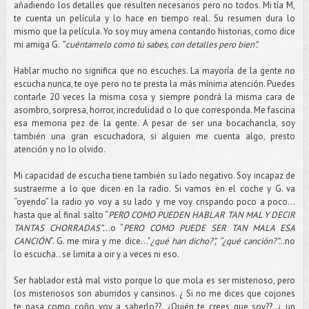
añadiendo los detalles que resulten necesarios pero no todos. Mi tía M,
te cuenta un película y lo hace en tiempo real. Su resumen dura lo
mismo que la película. Yo soy muy amena contando historias, como dice
mi amiga G.
“ cuéntamelo como tú sabes, con detalles pero bien”.
Hablar mucho no significa que no escuches. La mayoría de la gente no
escucha nunca, te oye pero no te presta la más mínima atención. Puedes
contarle 20 veces la misma cosa y siempre pondrá la misma cara de
asombro, sorpresa, horror, incredulidad o lo que corresponda. Me fascina
esa memoria pez de la gente. A pesar de ser una bocachancla, soy
también una gran escuchadora, si alguien me cuenta algo, presto
atención y no lo olvido.
Mi capacidad de escucha tiene también su lado negativo. Soy incapaz de
sustraerme a lo que dicen en la radio. Si vamos en el coche y G. va
“oyendo” la radio yo voy a su lado y me voy crispando poco a poco…
hasta que al final salto “
PERO COMO PUEDEN HABLAR TAN MAL Y DECIR
TANTAS CHORRADAS”
…o “
PERO COMO PUEDE SER TAN MALA ESA
CANCIÓN
”. G. me mira y me dice…"
¿qué han dicho?”,
“¿qué canción?”…
no
lo escucha.. se limita a oir y a veces ni eso.
Ser hablador está mal visto porque lo que mola es ser misterioso, pero
los misteriosos son aburridos y cansinos. ¿ Si no me dices que cojones
te pasa como coño voy a saberlo??. ¿Quién te crees que soy??..¿ un