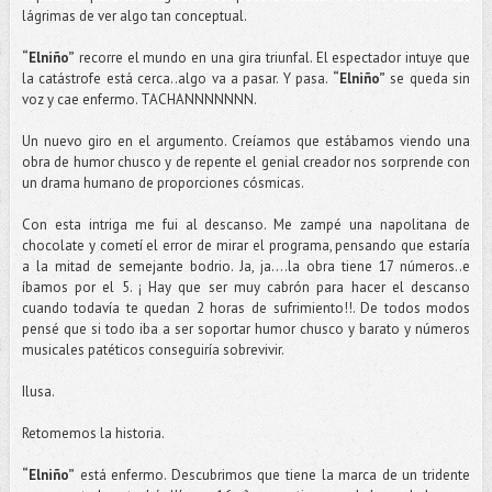
lágrimas de ver algo tan conceptual.
“Elniño”
recorre el mundo en una gira triunfal. El espectador intuye que
la catástrofe está cerca..algo va a pasar. Y pasa.
“Elniño”
se queda sin
voz y cae enfermo. TACHANNNNNNN.
Un nuevo giro en el argumento. Creíamos que estábamos viendo una
obra de humor chusco y de repente el genial creador nos sorprende con
un drama humano de proporciones cósmicas.
Con esta intriga me fui al descanso. Me zampé una napolitana de
chocolate y cometí el error de mirar el programa, pensando que estaría
a la mitad de semejante bodrio. Ja, ja….la obra tiene 17 números..e
íbamos por el 5. ¡ Hay que ser muy cabrón para hacer el descanso
cuando todavía te quedan 2 horas de sufrimiento!!. De todos modos
pensé que si todo iba a ser soportar humor chusco y barato y números
musicales patéticos conseguiría sobrevivir.
Ilusa.
Retomemos la historia.
“Elniño”
está enfermo. Descubrimos que tiene la marca de un tridente