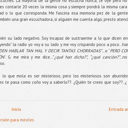
scuches. La mayoría de la gente no escucha nunca, te oye pero no
es contarle 20 veces la misma cosa y siempre pondrá la misma cara
idad o lo que corresponda. Me fascina esa memoria pez de la gente
mbién una gran escuchadora, si alguien me cuenta algo, presto atenc
ién su lado negativo. Soy incapaz de sustraerme a lo que dicen en
“oyendo” la radio yo voy a su lado y me voy crispando poco a poco…ha
DEN HABLAR TAN MAL Y DECIR TANTAS CHORRADAS”
…o “
PERO CO
ÓN
”. G. me mira y me dice…"
¿qué han dicho?”,
“¿qué canción?”…
no
so.
 lo que mola es ser misterioso, pero los misteriosos son aburrido
nes te pasa como coño voy a saberlo??. ¿Quién te crees que soy??..¿
Inicio
Entrada a
ersión para móviles