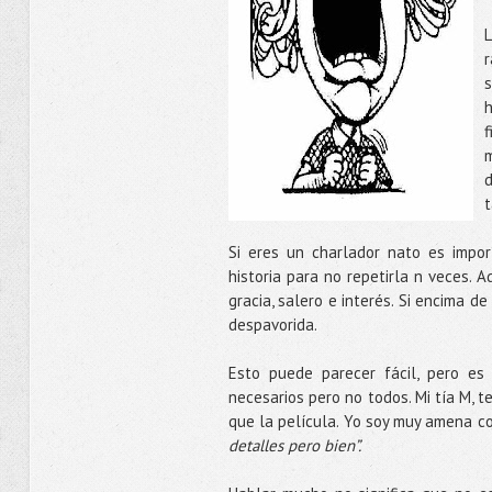
L
r
s
h
m
t
Si eres un charlador nato es impo
historia para no repetirla n veces.
gracia, salero e interés. Si encima d
despavorida.
Esto puede parecer fácil, pero es
necesarios pero no todos. Mi tía M, 
que la película. Yo soy muy amena co
detalles pero bien”.