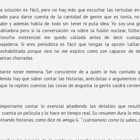
a solución es fácil, pero no hay más que escuchar las tertulias en
adio para darse cuenta de la cantidad de gente que es tonta, no
abe y además habla de todo sin tener ni puta idea. Yo soy una g
abladora pero si la conversación va sobre la fusión nuclear, fútbo
filosofía existencial me quedo callada antes de decir cualqu
ajadería. Si eres periodista es fácil que tengas la opción “callar
deshabilitada porque sino no me explico como son capaces de de
antas chorradas.
rtante tener memoria. Ser consciente de a quién le has contado 
 Además hay que saber contar las historias, anécdotas o argumentos 
e que te repites cuentas las cosas de angustia la gente saldrá corrie
 importante contar lo esencial añadiendo los detalles que resul
te cuenta un película y lo hace en tiempo real. Su resumen dura lo mi
ntando historias, como dice mi amiga G.
“ cuéntamelo como tú sabes, 