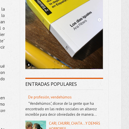
 la
 lo
ran
l o
ier
te”
cir
qué
con
ndo
ENTRADAS POPULARES
De profesión, vendehúmos
ten
"Vendehúmos", dícese de la gente que ha
smo
encontrado en las redes sociales un altavoz
con
increíble para decir obviedades de manera...
CARI, CHURRI, CHATA...Y DEMÁS
HORRORES