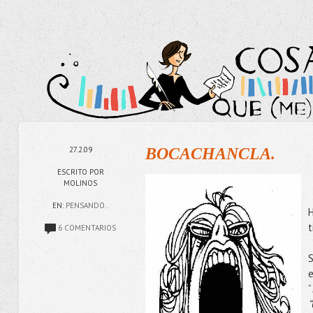
27.2.09
BOCACHANCLA.
ESCRITO POR
MOLINOS
EN:
PENSANDO..
H
t
6 COMENTARIOS
S
e
“