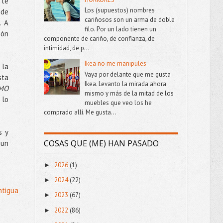
 te
Los (supuestos) nombres
 de
cariñosos son un arma de doble
. A
filo. Por un lado tienen un
ión
componente de cariño, de confianza, de
intimidad, de p...
Ikea no me manipules
 la
Vaya por delante que me gusta
sta
Ikea. Levanto la mirada ahora
MO
mismo y más de la mitad de los
 lo
muebles que veo los he
comprado allí. Me gusta...
s y
COSAS QUE (ME) HAN PASADO
 un
2026
(1)
►
2024
(22)
►
ntigua
2023
(67)
►
2022
(86)
►