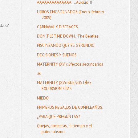
AAAAAAAAAAAAAA....Auxilio!!!
LIBROS ENCADENADOS (Enero-febrero
2009)
adas?
CARNAVAL Y DISFRACES.
DON´T LET ME DOWN.: The Beatles.
PISCINEANDO QUE ES GERUNDIO
DECISIONES Y SUEÑOS
MATERNITY (XVI): Efectos secundarios
36
MATERNITY (XV): BUENOS DÍAS
EXCURSIONISTAS
MIEDO
PRIMEROS REGALOS DE CUMPLEAÑOS.
¿PARA QUÉ PREGUNTAS?
Quejas, protestas, el tiempo y el
paternalismo