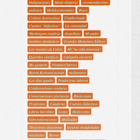
Indignaciones
Modo aleatorio
recomendaciones
podcasts
Molidocumentales
Bruce
Criticas destructivas
Unadocenade
Cuentos "didactivos"
La comunidad
Washington roadtrip
despellejes
Mi padre
hombres fantásticos
Grandes Momentos Etílicos
Los mundos de Cedric
Mi "no vida amorosa"
Queridos científicos
Campaña electoral
Me gustaría
PisandoCharcos
Recent Keyword activity
moliensayo
Los días iguales
Praderismo laboral
Colaboraciones estelares
Conversaciones piscineras
Rústicoman
Propósitos
Cuaderno
Cuentos didactivos
Libros horribles
Listas
Molirecetas
Sobrevaloraciones
Moliradio
Vacaciones alsacianas
lecturas encadenadas
machismo
Breves