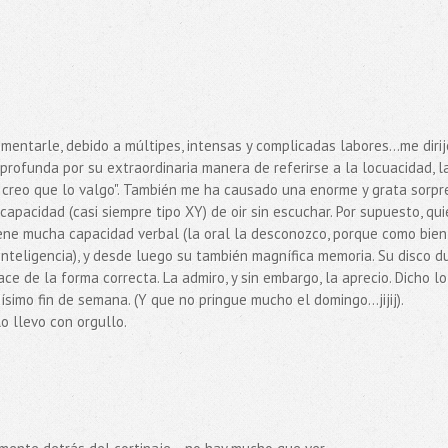
entarle, debido a múltipes, intensas y complicadas labores...me dirij
profunda por su extraordinaria manera de referirse a la locuacidad, l
e creo que lo valgo". También me ha causado una enorme y grata sorpr
capacidad (casi siempre tipo XY) de oir sin escuchar. Por supuesto, qui
ene mucha capacidad verbal (la oral la desconozco, porque como bien
inteligencia), y desde luego su también magnífica memoria. Su disco d
ce de la forma correcta. La admiro, y sin embargo, la aprecio. Dicho lo
imo fin de semana. (Y que no pringue mucho el domingo...jijij).
o llevo con orgullo.