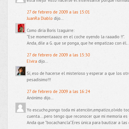
está mejor visto hacerse el interesante porque normalm
27 de febrero de 2009 a las 15:01
JuanRa Diablo
dijo...
Como diría Boris Izaguirre:
"Ese momentaaazo en el coche oyendo la raaadio !!".
Anda, dile a G. que se ponga, que he empatizao con él..
27 de febrero de 2009 a las 15:30
Elvira
dijo...
Sí, eso de hacerse el misterioso y esperar a que los ot
pesadísimo!!!
27 de febrero de 2009 a las 16:24
Anónimo dijo...
Yo escucho,pongo toda mi atenciòn,empatizo,olvido todo
cuenta....pero tengo que reconocer que mi memoria es 
Anda que "bocachancla".Eres ùnica para bautizar a las