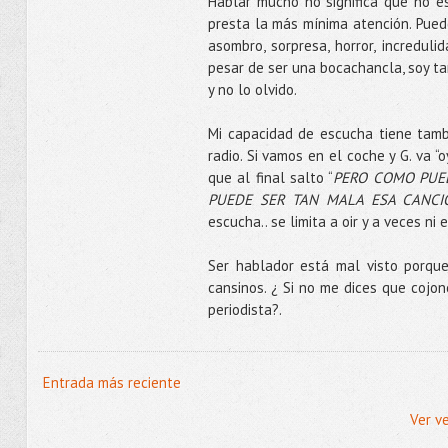
Hablar mucho no significa que no e
presta la más mínima atención. Pued
asombro, sorpresa, horror, incredul
pesar de ser una bocachancla, soy ta
y no lo olvido.
Mi capacidad de escucha tiene tamb
radio. Si vamos en el coche y G. va 
que al final salto “
PERO COMO PUE
PUEDE SER TAN MALA ESA CANCI
escucha.. se limita a oir y a veces ni e
Ser hablador está mal visto porque
cansinos. ¿ Si no me dices que cojo
periodista?.
Entrada más reciente
Ver v