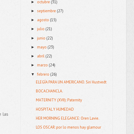
octubre
(31)
►
septiembre
(27)
►
agosto
(15)
►
julio
(21)
►
junio
(22)
►
mayo
(23)
►
abril
(22)
►
marzo
(24)
►
febrero
(26)
▼
ELEGÍA PARA UN AMERICANO. Siri Hustvedt
BOCACHANCLA.
MATERNITY (XVII): Paternity
HOSPITAL Y HUMEDAD
e las
HER MORNING ELEGANCE: Oren Lavie.
LOS OSCAR: por lo menos hay glamour