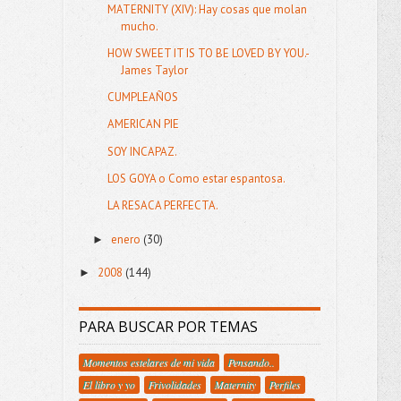
MATERNITY (XIV): Hay cosas que molan
mucho.
HOW SWEET IT IS TO BE LOVED BY YOU.-
James Taylor
CUMPLEAÑOS
AMERICAN PIE
SOY INCAPAZ.
LOS GOYA o Como estar espantosa.
LA RESACA PERFECTA.
enero
(30)
►
2008
(144)
►
PARA BUSCAR POR TEMAS
Momentos estelares de mi vida
Pensando..
El libro y yo
Frivolidades
Maternity
Perfiles