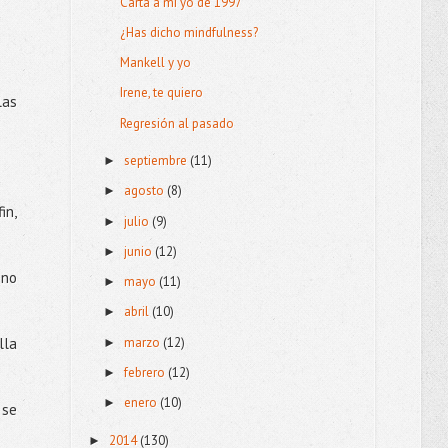
Carta a mi yo de 1997
¿Has dicho mindfulness?
Mankell y yo
Irene, te quiero
las
Regresión al pasado
septiembre
(11)
►
agosto
(8)
►
in,
julio
(9)
►
junio
(12)
►
 no
mayo
(11)
►
abril
(10)
►
marzo
(12)
lla
►
febrero
(12)
►
enero
(10)
►
 se
2014
(130)
►