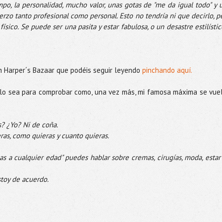
mpo, la personalidad, mucho valor, unas gotas de "me da igual todo" y u
uerzo tanto profesional como personal. Esto no tendría ni que decirlo, pe
sico. Se puede ser una pasita y estar fabulosa, o un desastre estilístico
n Harper´s Bazaar que podéis seguir leyendo
 pinchando aquí.
lo sea para comprobar como, una vez más, mi famosa máxima se vuel
s? ¿Yo? Ni de coña. 
ras, como quieras y cuanto quieras.
as a cualquier edad" puedes hablar sobre cremas, cirugías, moda, estar 
stoy de acuerdo.