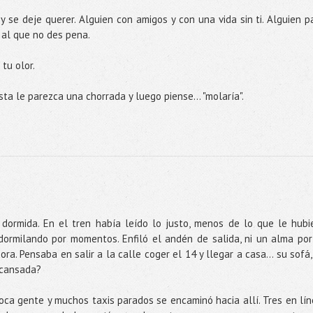
 se deje querer. Alguien con amigos y con una vida sin ti. Alguien p
o al que no des pena.
tu olor.
ta le parezca una chorrada y luego piense... "molaría".
 dormida. En el tren había leído lo justo, menos de lo que le hubi
dormilando por momentos. Enfiló el andén de salida, ni un alma por
ora. Pensaba en salir a la calle coger el 14 y llegar a casa... su sofá,
n cansada?
poca gente y muchos taxis parados se encaminó hacia allí. Tres en lín