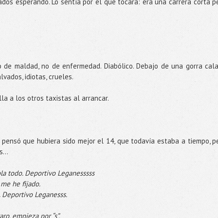
os esperando. Lo sentía por el que tocara: era una carrera corta p
co de maldad, no de enfermedad. Diabólico. Debajo de una gorra cal
vados, idiotas, crueles.
lla a los otros taxistas al arrancar.
la pensó que hubiera sido mejor el 14, que todavía estaba a tiempo, p
...
la todo. Deportivo Leganesssss
 me he fijado.
o. Deportivo Leganesss.
ro, empieza por “s”.