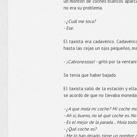
un montón de coches blancos aparcad
no era su problema.
- ¿Cuál me toca?
- Ese.
El taxista era cadavérico. Cadavéri
hasta las cejas un ojos pequeños, mal
-
¡Cabronesssss!
- gritó por la ventani
Se tenía que haber bajado.
El taxista salió de la estación y el
se acordó de que no llevaba monedas
- ¿A que mola mi coche? Mi coche mo
- Ah si, bueno, no sé qué coche es. No
- Es el mejor de la parada... Mola tod
- ¿Qué coche es?
- Me lo han dejado, tiene un nombre ra