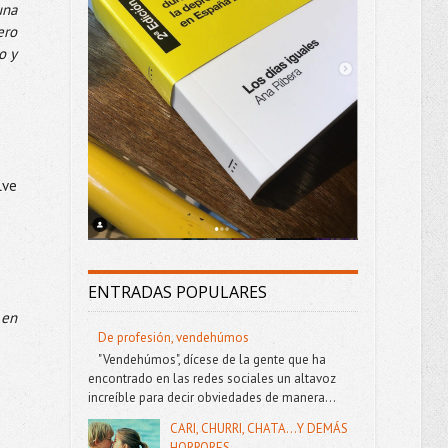
na 
ro 
 y 
ve 
ENTRADAS POPULARES
en 
De profesión, vendehúmos
"Vendehúmos", dícese de la gente que ha
encontrado en las redes sociales un altavoz
increíble para decir obviedades de manera...
CARI, CHURRI, CHATA...Y DEMÁS
HORRORES