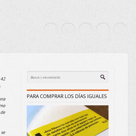
42 
 
PARA COMPRAR LOS DÍAS IGUALES
na 
mo 
de 
se 