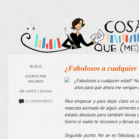
30.10.15
¿Fabulosos a cualquie
ESCRITO POR
¿Fabulosos a cualquier edad? No,
MOLINOS
años para que ahora me vengan di
EN:
HAPER´S BAZAAR
Para empezar y para dejar claro el c
12 COMENTARIOS
mascota animada de algún alimento su
estado absoluto pero también llevas c
hierro si nadie te reconoce y llevas esa
Segundo punto. No se es fabuloso, se