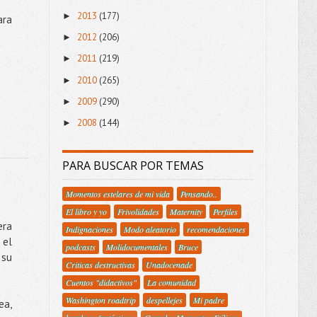
2013
(177)
►
ara
2012
(206)
►
2011
(219)
►
2010
(265)
►
2009
(290)
►
2008
(144)
►
PARA BUSCAR POR TEMAS
Momentos estelares de mi vida
Pensando..
El libro y yo
Frivolidades
Maternity
Perfiles
era
Indignaciones
Modo aleatorio
recomendaciones
 el
podcasts
Molidocumentales
Bruce
 su
Criticas destructivas
Unadocenade
Cuentos "didactivos"
La comunidad
Washington roadtrip
despellejes
Mi padre
ea,