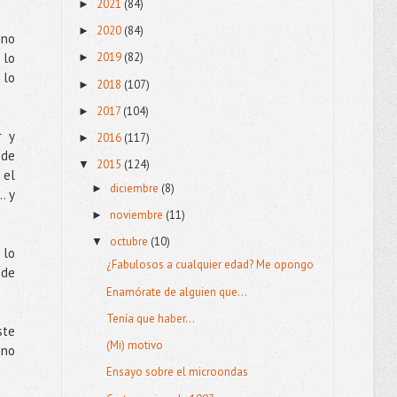
2021
(84)
►
2020
(84)
►
 no
 lo
2019
(82)
►
 lo
2018
(107)
►
2017
(104)
►
r y
2016
(117)
►
ede
2015
(124)
▼
 el
diciembre
(8)
►
. y
noviembre
(11)
►
octubre
(10)
▼
 lo
¿Fabulosos a cualquier edad? Me opongo
 de
Enamórate de alguien que...
Tenía que haber...
ste
(Mi) motivo
 no
Ensayo sobre el microondas