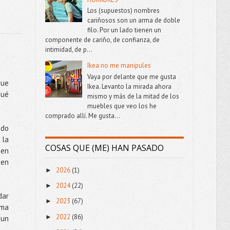
Los (supuestos) nombres
cariñosos son un arma de doble
filo. Por un lado tienen un
componente de cariño, de confianza, de
intimidad, de p...
Ikea no me manipules
Vaya por delante que me gusta
que
Ikea. Levanto la mirada ahora
qué
mismo y más de la mitad de los
muebles que veo los he
comprado allí. Me gusta...
ado
 la
COSAS QUE (ME) HAN PASADO
ien
 en
2026
(1)
►
2024
(22)
►
ar
2023
(67)
►
ama
2022
(86)
►
 un