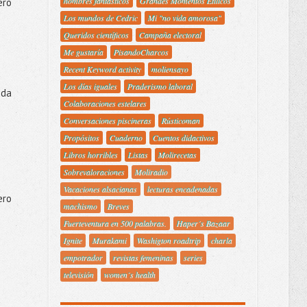
hombres fantásticos
Grandes Momentos Etílicos
ero
Los mundos de Cedric
Mi "no vida amorosa"
Queridos científicos
Campaña electoral
Me gustaría
PisandoCharcos
Recent Keyword activity
moliensayo
Los días iguales
Praderismo laboral
ada
Colaboraciones estelares
Conversaciones piscineras
Rústicoman
Propósitos
Cuaderno
Cuentos didactivos
Libros horribles
Listas
Molirecetas
Sobrevaloraciones
Moliradio
Vacaciones alsacianas
lecturas encadenadas
ero
machismo
Breves
Fuerteventura en 500 palabras.
Haper´s Bazaar
Ignite
Murakami
Washigton roadtrip
charla
empotrador
revistas femeninas
series
televisión
women´s health